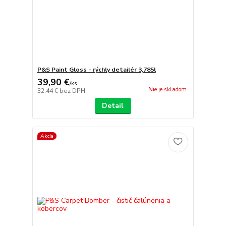
P&S Paint Gloss - rýchly detailér 3,785l
39,90 €
/
ks
Nie je skladom
32,44 €
bez DPH
Detail
Akcia