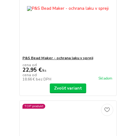
P&S Bead Maker - ochrana laku v spreji
cena od
22,95 €
/
ks
cena od
Skladom
18,66 €
bez DPH
Zvoliť variant
TOP produkt