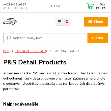
0
ks
+421940510547
EUR
za
0 €
(Po-Pia, 8-17 hod.)
Menu
Hľadať
Úvod
PODĽA VÝROBCU (A-Z)
P&S Detail Products
P&S Detail Products
Aj keď má značka P&S viac ako 60 ročnú tradíciu, len ťažko nájdeš
odhodlanejší tím v detailingovom priemysle. Začína sa na vrchole
u oddaných vlastníkov a pokračuje sa na kvalitných distribučných
partnerov.
Najpredávanejšie