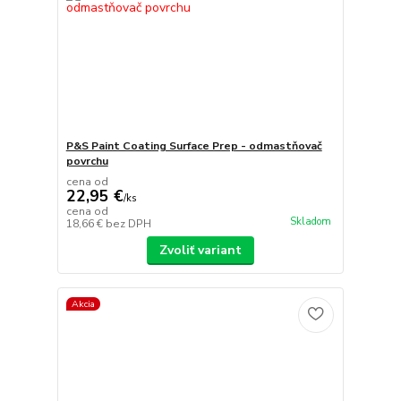
P&S Paint Coating Surface Prep - odmastňovač
povrchu
cena od
22,95 €
/
ks
cena od
Skladom
18,66 €
bez DPH
Zvoliť variant
Akcia