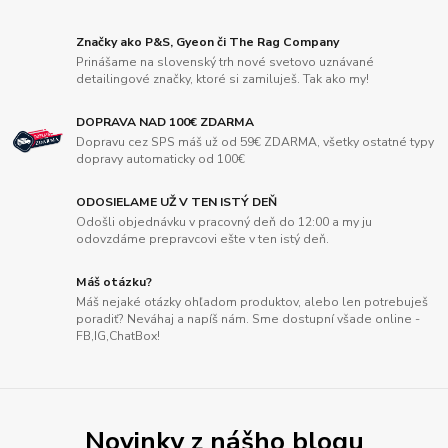
Značky ako P&S, Gyeon či The Rag Company
Prinášame na slovenský trh nové svetovo uznávané
detailingové značky, ktoré si zamiluješ. Tak ako my!
DOPRAVA NAD 100€ ZDARMA
Dopravu cez SPS máš už od 59€ ZDARMA, všetky ostatné typy
dopravy automaticky od 100€
ODOSIELAME UŽ V TEN ISTÝ DEŇ
Odošli objednávku v pracovný deň do 12:00 a my ju
odovzdáme prepravcovi ešte v ten istý deň.
Máš otázku?
Máš nejaké otázky ohľadom produktov, alebo len potrebuješ
poradiť? Neváhaj a napíš nám. Sme dostupní všade online -
FB,IG,ChatBox!
Novinky z nášho blogu