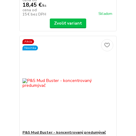
cena od
18,45 €
/
ks
cena od
Skladom
15 €
bez DPH
Zvoliť variant
Akcia
Novinka
P&S Mud Buster - koncentrovaný predumývač