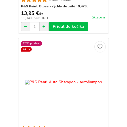
P&S Paint Gloss - rýchly detailér 0,473l
13,95 €
/
ks
Skladom
11,34 €
bez DPH
Pridať do košíka
TOP produkt
Akcia