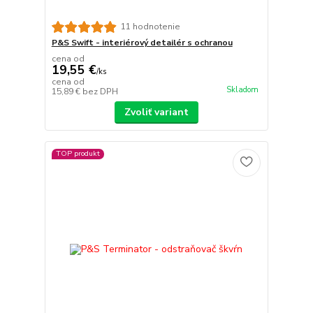
11 hodnotenie
P&S Swift - interiérový detailér s ochranou
cena od
19,55 €
/
ks
cena od
Skladom
15,89 €
bez DPH
Zvoliť variant
TOP produkt