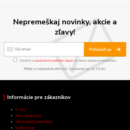
Nepremeškaj novinky, akcie a
zľavy!
Prihlásiť sa
Súhlasím so
spracovaním osobných údajov
za účelom zasielania newslettera.
Môžeš sa kedykoľvek odhlásiť. Zasielame raz za 14 dní.
Informácie pre zákazníkov
O nás
Ako nakupovať
Obchodné podmienky
Vrátiť tovar