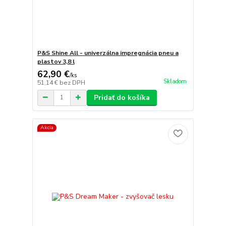
P&S Shine All - univerzálna impregnácia pneu a
plastov 3,8 l
62,90 €
/
ks
Skladom
51,14 €
bez DPH
Pridať do košíka
Akcia