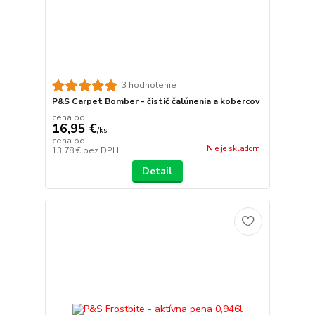
3 hodnotenie
P&S Carpet Bomber - čistič čalúnenia a kobercov
cena od
16,95 €
/
ks
cena od
Nie je skladom
13,78 €
bez DPH
Detail