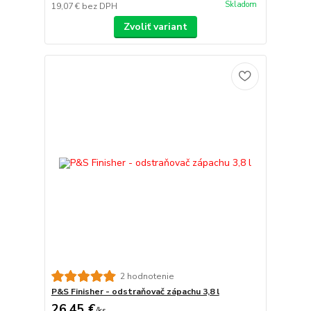
Skladom
19,07 €
bez DPH
Zvoliť variant
2 hodnotenie
P&S Finisher - odstraňovač zápachu 3,8 l
26,45 €
/
ks