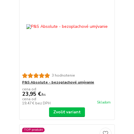
3 hodnotenie
P&S Absolute - bezoplachové umývanie
cena od
23,95 €
/
ks
cena od
Skladom
19,47 €
bez DPH
Zvoliť variant
TOP produkt