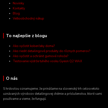
Novinky
Kontakty
Blog
Veľkoobchodný nákup
To najlepšie z blogu
Ako vyčistiť koberčeky doma?
Ako riediť detailingové produkty do rôznych pomerov?
Ako vyčistiť a ochrániť gumové rohože?
Testovanie výdrže tuhého vosku Gyeon Q2 WAX
O nás
S hrdosťou oznamujeme, že prinášame na slovenský trh celosvetoto
uznávaných výrobcov detailingovej chémie a príslušenstva, ktoré sami
používame a vieme, že fungujú.