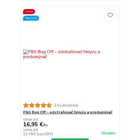
Akcia
Novinka
3 hodnotenie
P&S Bug Off - odstraňovač hmyzu a predumývač
cena od
16,95 €
/
ks
cena od
Skladom
13,78 €
bez DPH