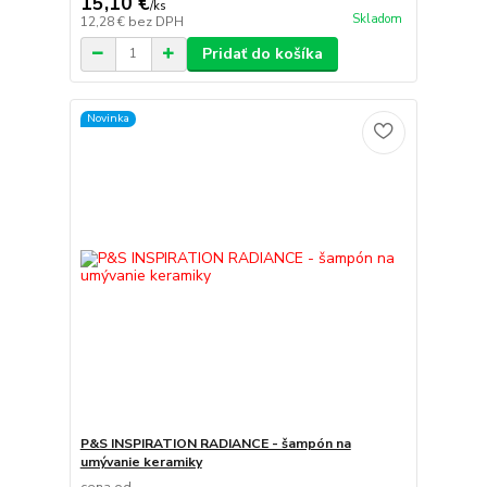
15,10 €
/
ks
Skladom
12,28 €
bez DPH
Pridať do košíka
Novinka
P&S INSPIRATION RADIANCE - šampón na
umývanie keramiky