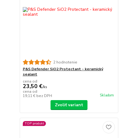
2 hodnotenie
P&S Defender SiO2 Protectant - keramický
sealant
cena od
23,50 €
/
ks
cena od
Skladom
19,11 €
bez DPH
Zvoliť variant
TOP produkt