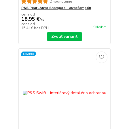
2 hodnotenie
P&S Pearl Auto Shampoo - autošampón
cena od
18,95 €
/
ks
cena od
Skladom
15,41 €
bez DPH
Zvoliť variant
Novinka