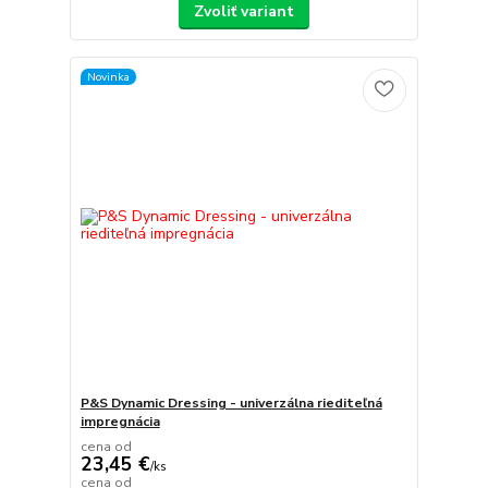
Zvoliť variant
Novinka
P&S Dynamic Dressing - univerzálna riediteľná
impregnácia
cena od
23,45 €
/
ks
cena od