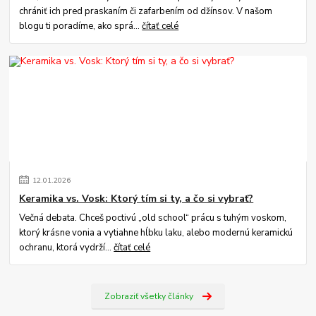
chrániť ich pred praskaním či zafarbením od džínsov. V našom
blogu ti poradíme, ako sprá...
čítať celé
12
.
01
.
2026
Keramika vs. Vosk: Ktorý tím si ty, a čo si vybrať?
Večná debata. Chceš poctivú „old school“ prácu s tuhým voskom,
ktorý krásne vonia a vytiahne hĺbku laku, alebo modernú keramickú
ochranu, ktorá vydrží...
čítať celé
Zobraziť všetky články