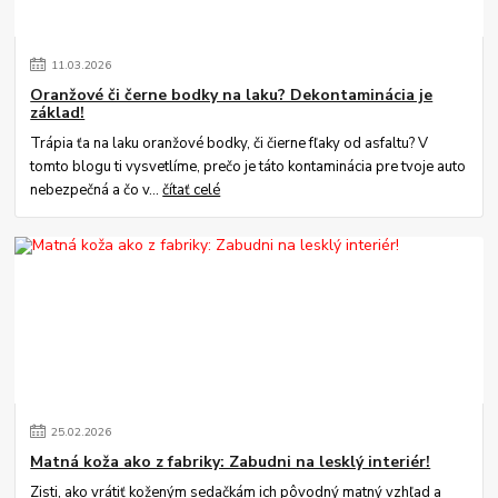
11
.
03
.
2026
Oranžové či černe bodky na laku? Dekontaminácia je
základ!
Trápia ťa na laku oranžové bodky, či čierne fľaky od asfaltu? V
tomto blogu ti vysvetlíme, prečo je táto kontaminácia pre tvoje auto
nebezpečná a čo v...
čítať celé
25
.
02
.
2026
Matná koža ako z fabriky: Zabudni na lesklý interiér!
Zisti, ako vrátiť koženým sedačkám ich pôvodný matný vzhľad a