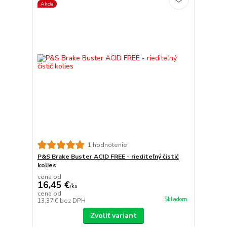
Akcia
1 hodnotenie
P&S Brake Buster ACID FREE - riediteľný čistič
kolies
cena od
16,45 €
/
ks
cena od
Skladom
13,37 €
bez DPH
Zvoliť variant