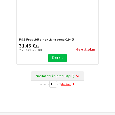
P&S Frostbite - aktívna pena 0,946l
31,45 €
/
ks
Nie je skladom
25,57 €
bez DPH
Detail
Načítať ďalšie produkty (8)
strana
z 2
ďalšie