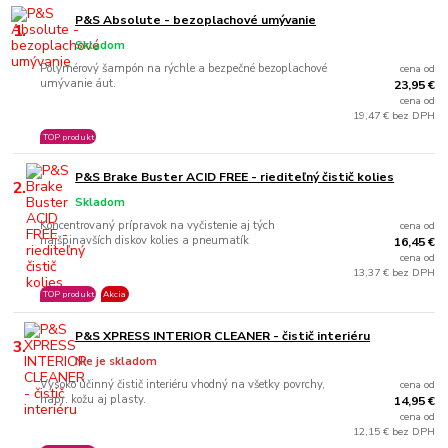
P&S Absolute - bezoplachové umývanie
1.
Skladom
Polymérový šampón na rýchle a bezpečné bezoplachové
cena od
umývanie áut.
23,95 €
cena od
19,47 € bez DPH
TOP produkt
P&S Brake Buster ACID FREE - riediteľný čistič kolies
2.
Skladom
Koncentrovaný prípravok na vyčistenie aj tých
cena od
najšpinavších diskov kolies a pneumatík
16,45 €
cena od
13,37 € bez DPH
TOP produkt
Akcia
P&S XPRESS INTERIOR CLEANER - čistič interiéru
3.
Nie je skladom
Vysoko účinný čistič interiéru vhodný na všetky povrchy,
cena od
napr. kožu aj plasty.
14,95 €
cena od
12,15 € bez DPH