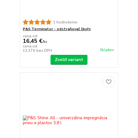
1 hodnotenie
P&S Terminator - odstraňovač škvŕn
cena od
16,45 €
/
ks
cena od
Skladom
13,37 €
bez DPH
Zvoliť variant