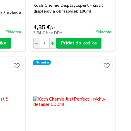
Koch Chemie DisplayExpert - čistič
displejov a obrazoviek 100ml
tič okien a
4,35 €
/
ks
Skladom
Skladom
3,54 €
bez DPH
íka
Pridať do košíka
Novinka