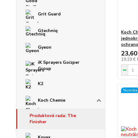
Grit Guard
Gtechniq
Koch Ch
jednokr
ochrano
Gyeon
23,60
19,19 €
iK Sprayers Goizper
Group
K2
Novinka
Koch Chemie
Produktová rada: The
Finisher
Kovax