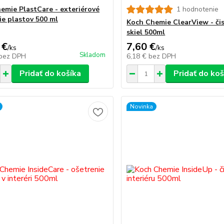
emie PlastCare - exteriérové
1 hodnotenie
ie plastov 500 ml
Koch Chemie ClearView - čis
skiel 500ml
 €
7,60 €
/
ks
/
ks
Skladom
bez DPH
6,18 €
bez DPH
Pridať do košíka
Pridať do koš
Novinka