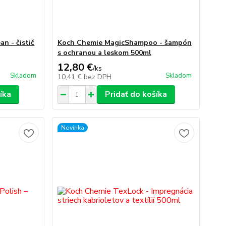
n - čistič
Koch Chemie MagicShampoo - šampón
s ochranou a leskom 500ml
12,80 €
/
ks
Skladom
Skladom
10,41 €
bez DPH
íka
Pridať do košíka
Novinka