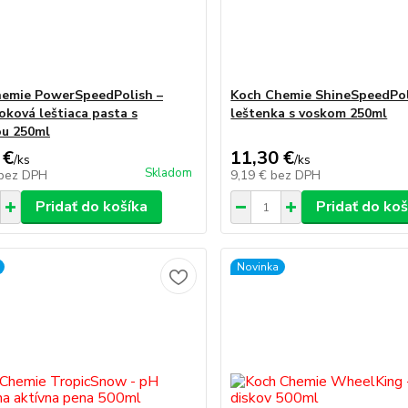
emie PowerSpeedPolish –
Koch Chemie ShineSpeedPol
oková leštiaca pasta s
leštenka s voskom 250ml
u 250ml
 €
11,30 €
/
ks
/
ks
Skladom
bez DPH
9,19 €
bez DPH
Pridať do košíka
Pridať do koš
Novinka