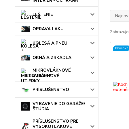
INTERIÉR - OCHRANA
LEŠTENIE
Najnov
OPRAVA LAKU
Zobrazuje
KOLESÁ A PNEU
Novinka
OKNÁ A ZRKADLÁ
MIKROVLÁKNOVÉ
UTIERKY
PRÍSLUŠENSTVO
VYBAVENIE DO GARÁŽE/
ŠTÚDIA
PRÍSLUŠENSTVO PRE
VYSOKOTLAKOVÉ