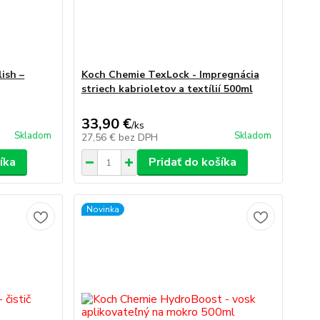
ish –
Koch Chemie TexLock - Impregnácia
striech kabrioletov a textílií 500ml
33,90 €
/
ks
Skladom
Skladom
27,56 €
bez DPH
íka
Pridať do košíka
Novinka