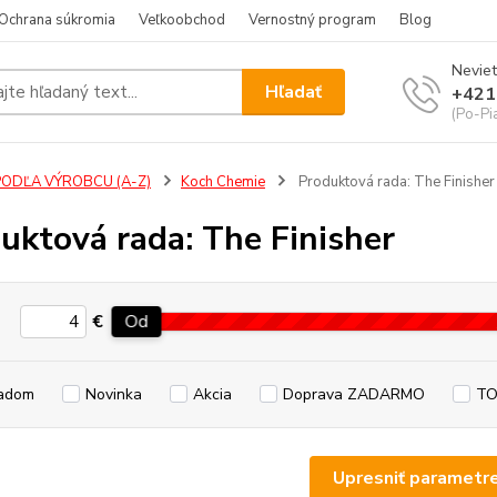
Ochrana súkromia
Veľkoobchod
Vernostný program
Blog
Neviet
Hľadať
+421
(Po-Pi
PODĽA VÝROBCU (A-Z)
Koch Chemie
Produktová rada: The Finisher
uktová rada: The Finisher
€
Od
adom
Novinka
Akcia
Doprava ZADARMO
TO
Upresniť parametr