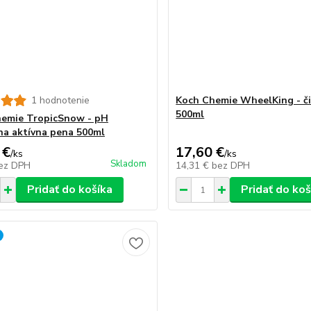
1 hodnotenie
Koch Chemie WheelKing - či
500ml
emie TropicSnow - pH
na aktívna pena 500ml
 €
17,60 €
/
ks
/
ks
Skladom
ez DPH
14,31 €
bez DPH
Pridať do košíka
Pridať do koš