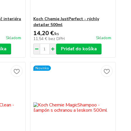
č interiéru
Koch Chemie JustPerfect - rýchly
detailer 500ml
14,20 €
/
ks
Skladom
Skladom
11,54 €
bez DPH
íka
Pridať do košíka
Novinka