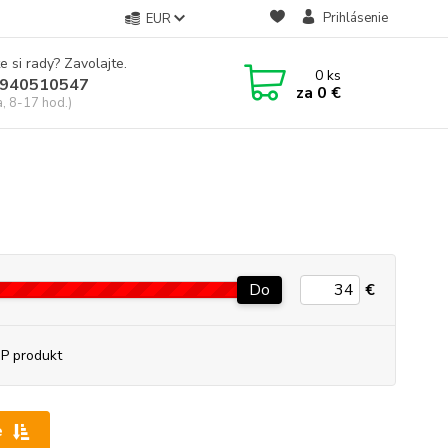
Prihlásenie
EUR
e si rady? Zavolajte.
0
ks
940510547
za
0 €
a, 8-17 hod.)
Do
€
P produkt
e