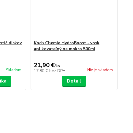
stič diskov
Koch Chemie HydroBoost - vosk
aplikovateľný na mokro 500ml
21,90 €
/
ks
Skladom
Nie je skladom
17,80 €
bez DPH
íka
Detail