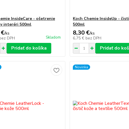
emie InsideCare - ošetrenie
Koch Chemie InsideUp - čisti
v interéri 500ml
500ml
 €
8,30 €
/
ks
/
ks
Skladom
bez DPH
6,75 €
bez DPH
Pridať do košíka
Pridať do koš
Novinka