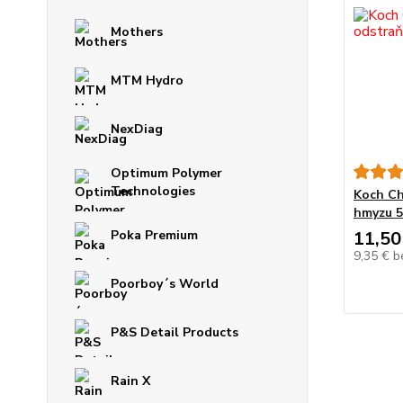
Mothers
MTM Hydro
NexDiag
Optimum Polymer
Technologies
Koch Ch
hmyzu 
Poka Premium
11,50
9,35 €
b
Poorboy´s World
P&S Detail Products
Rain X