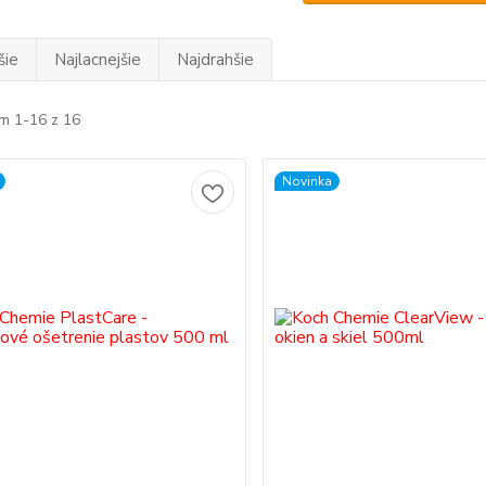
šie
Najlacnejšie
Najdrahšie
m 1-16 z 16
Novinka