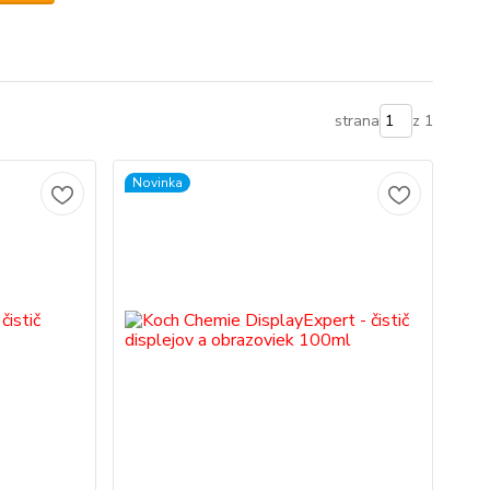
strana
z 1
Novinka