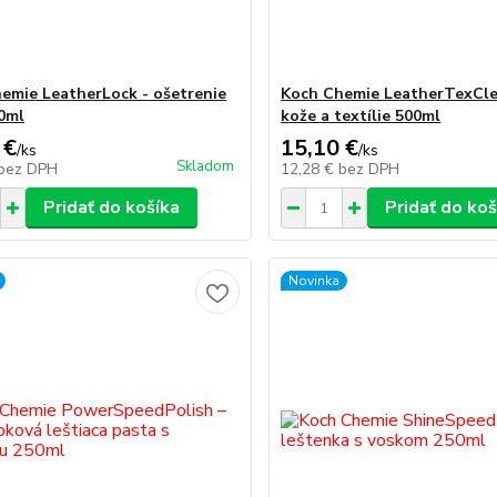
emie LeatherLock - ošetrenie
Koch Chemie LeatherTexClea
0ml
kože a textílie 500ml
 €
15,10 €
/
ks
/
ks
Skladom
bez DPH
12,28 €
bez DPH
Pridať do košíka
Pridať do koš
Novinka