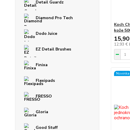
Detail Guardz
Diamond Pro Tech
Koch Ch
kože 50
Dodo Juice
15,90
12,93 €
EZ Detail Brushes
Finixa
Novinka
Flexipads
FRESSO
Gloria
Good Stuff