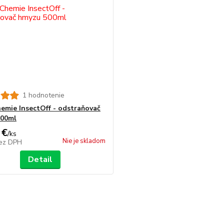
1 hodnotenie
emie InsectOff - odstraňovač
500ml
 €
/
ks
Nie je skladom
ez DPH
Detail