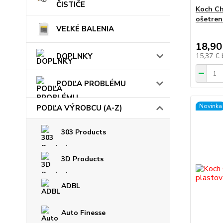
ČISTIČE
Koch Ch
ošetren
VEĽKÉ BALENIA
18,90
DOPLNKY
15,37 €
PODĽA PROBLÉMU
Novinka
PODĽA VÝROBCU (A-Z)
303 Products
3D Products
ADBL
Auto Finesse