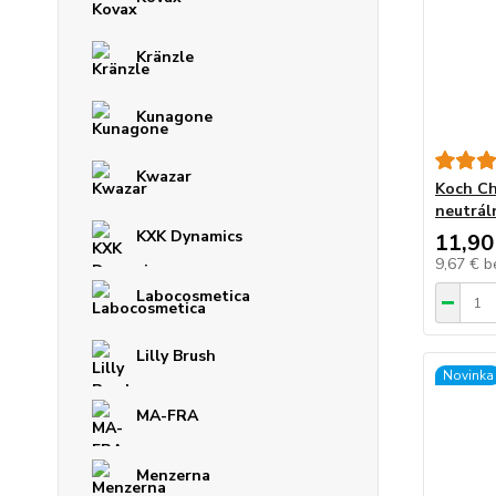
Kränzle
Kunagone
Kwazar
Koch Ch
neutrál
KXK Dynamics
11,90
9,67 €
b
Labocosmetica
Lilly Brush
Novinka
MA-FRA
Menzerna