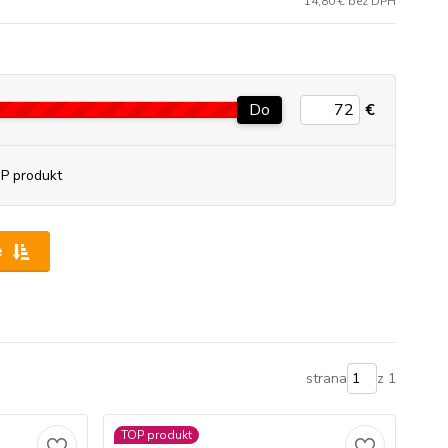
14,80 € bez DPH
Do
€
P produkt
e
strana
z 1
TOP produkt