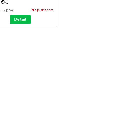
 €
/
ks
Nie je skladom
bez DPH
Detail