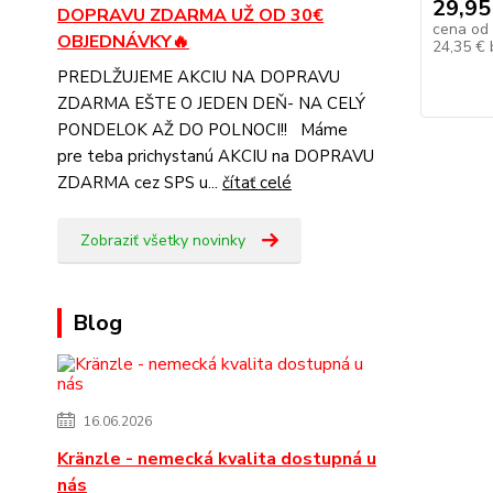
29,95
DOPRAVU ZDARMA UŽ OD 30€
cena od
OBJEDNÁVKY🔥
24,35 €
PREDLŽUJEME AKCIU NA DOPRAVU
ZDARMA EŠTE O JEDEN DEŇ- NA CELÝ
PONDELOK AŽ DO POLNOCI!! Máme
pre teba prichystanú AKCIU na DOPRAVU
ZDARMA cez SPS u...
čítať celé
Zobraziť všetky novinky
Blog
16.06.2026
Kränzle - nemecká kvalita dostupná u
nás