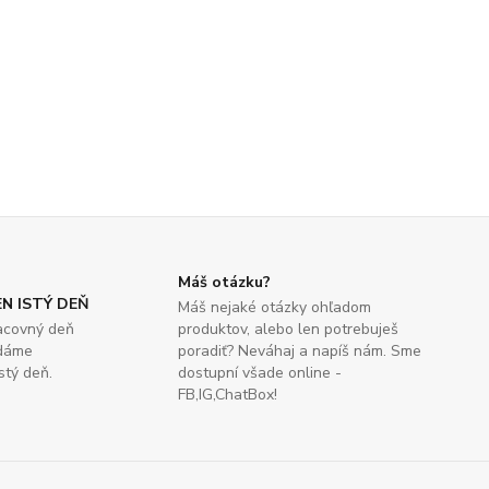
Máš otázku?
N ISTÝ DEŇ
Máš nejaké otázky ohľadom
acovný deň
produktov, alebo len potrebuješ
zdáme
poradiť? Neváhaj a napíš nám. Sme
stý deň.
dostupní všade online -
FB,IG,ChatBox!