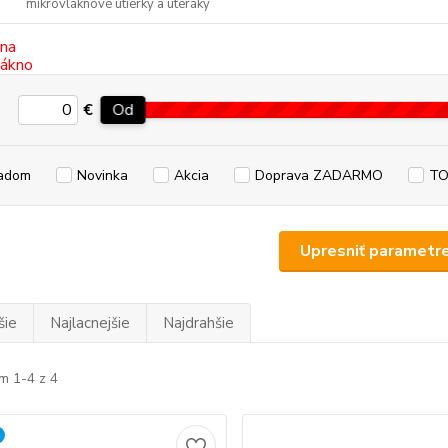
mikrovláknové utierky a uteráky
€
Od
adom
Novinka
Akcia
Doprava ZADARMO
TO
Upresniť parametr
šie
Najlacnejšie
Najdrahšie
m 1-4 z 4