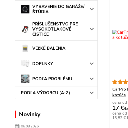
VYBAVENIE DO GARÁŽE/
ŠTÚDIA
PRÍSLUŠENSTVO PRE
VYSOKOTLAKOVÉ
ČISTIČE
VEĽKÉ BALENIA
DOPLNKY
PODĽA PROBLÉMU
CarPro 
PODĽA VÝROBCU (A-Z)
kotúče
cena od
17 €
/
k
cena od
Novinky
13,82 €
06.08.2026