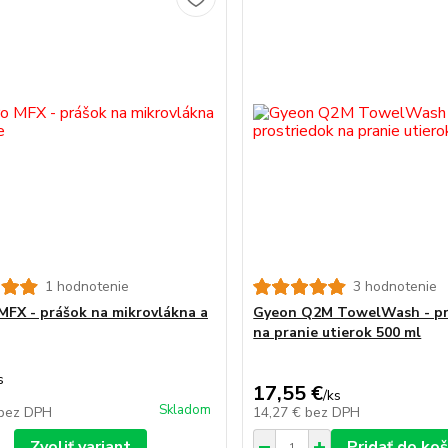
1 hodnotenie
3 hodnotenie
MFX - prášok na mikrovlákna a
Gyeon Q2M TowelWash - pr
na pranie utierok 500 ml
s
17,55 €
/
ks
Skladom
bez DPH
14,27 €
bez DPH
Zvoliť variant
Pridať do koš