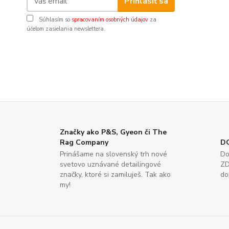
Prihlásiť sa
Súhlasím so
spracovaním osobných údajov
za
účelom zasielania newslettera.
Značky ako P&S, Gyeon či The
Rag Company
D
Prinášame na slovenský trh nové
Do
svetovo uznávané detailingové
ZD
značky, ktoré si zamiluješ. Tak ako
do
my!