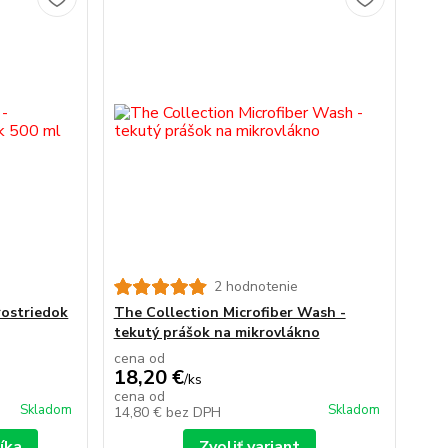
2 hodnotenie
ostriedok
The Collection Microfiber Wash -
tekutý prášok na mikrovlákno
cena od
18,20 €
/
ks
cena od
Skladom
Skladom
14,80 €
bez DPH
íka
Zvoliť variant