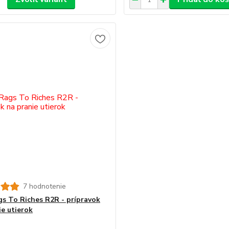
7 hodnotenie
s To Riches R2R - prípravok
ie utierok