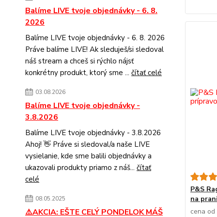
Balíme LIVE tvoje objednávky - 6. 8.
2026
Balíme LIVE tvoje objednávky - 6. 8. 2026
Práve balíme LIVE! Ak sleduješ/si sledoval
náš stream a chceš si rýchlo nájsť
konkrétny produkt, ktorý sme ...
čítať celé
03.08.2026
Balíme LIVE tvoje objednávky -
3.8.2026
Balíme LIVE tvoje objednávky - 3.8.2026
Ahoj! 👋 Práve si sledoval/a naše LIVE
vysielanie, kde sme balili objednávky a
ukazovali produkty priamo z náš...
čítať
celé
P&S Rag
na pran
08.05.2025
cena od
⚠️AKCIA: EŠTE CELÝ PONDELOK MÁŠ