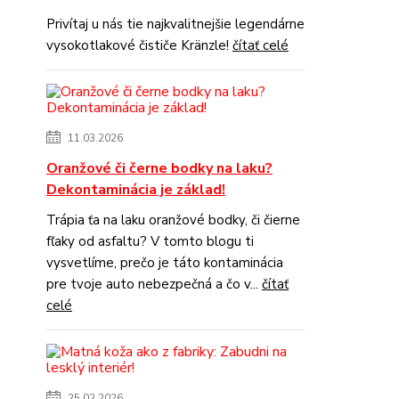
Privítaj u nás tie najkvalitnejšie legendárne
vysokotlakové čističe Kränzle!
čítať celé
11.03.2026
Oranžové či černe bodky na laku?
Dekontaminácia je základ!
Trápia ťa na laku oranžové bodky, či čierne
fľaky od asfaltu? V tomto blogu ti
vysvetlíme, prečo je táto kontaminácia
pre tvoje auto nebezpečná a čo v...
čítať
celé
25.02.2026