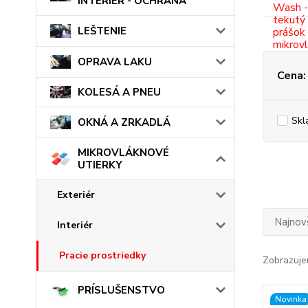
INTERIÉR - OCHRANA
LEŠTENIE
OPRAVA LAKU
Cena:
KOLESÁ A PNEU
Skl
OKNÁ A ZRKADLÁ
MIKROVLÁKNOVÉ
UTIERKY
Exteriér
Najnov
Interiér
Pracie prostriedky
Zobrazuje
PRÍSLUŠENSTVO
Novinka