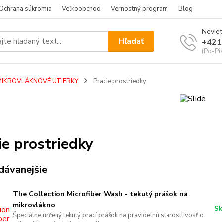
Ochrana súkromia
Veľkoobchod
Vernostný program
Blog
Neviet
Hľadať
+421
(Po-Pi
MIKROVLÁKNOVÉ UTIERKY
Pracie prostriedky
ie prostriedky
dávanejšie
The Collection Microfiber Wash - tekutý prášok na
mikrovlákno
Sk
Špeciálne určený tekutý prací prášok na pravidelnú starostlivosť o