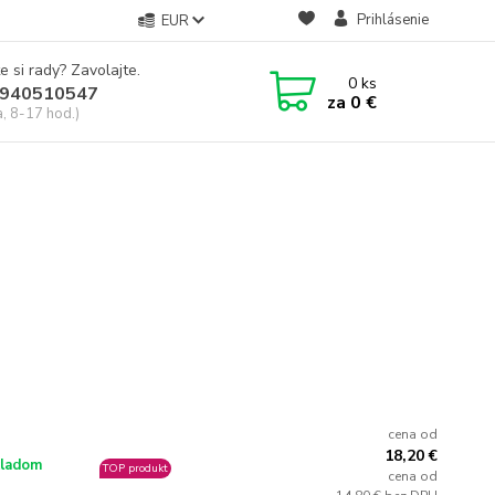
Prihlásenie
EUR
e si rady? Zavolajte.
0
ks
940510547
za
0 €
a, 8-17 hod.)
cena od
18,20 €
ladom
TOP produkt
cena od