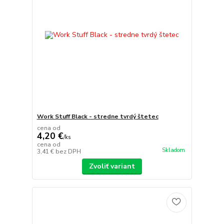
Work Stuff Black - stredne tvrdý štetec
cena od
4,20 €
/
ks
cena od
Skladom
3,41 €
bez DPH
Zvoliť variant