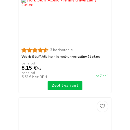
3 hodnotenie
Work Stuff Albino - jemný univerzálny štetec
cena od
8,15 €
/
ks
cena od
do 7 dní
6,63 €
bez DPH
Zvoliť variant