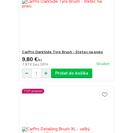
CarPro DarkSide Tyre Brush - štetec na pneu
9,80 €
/
ks
Skladom
7,97 €
bez DPH
Pridať do košíka
TOP produkt