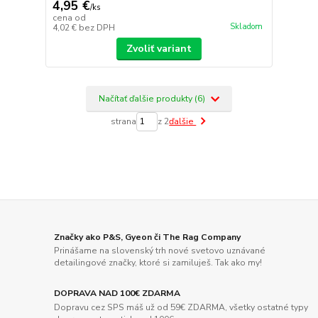
4,95 €
/
ks
cena od
Skladom
4,02 €
bez DPH
Zvoliť variant
Načítať ďalšie produkty (6)
strana
z 2
ďalšie
Značky ako P&S, Gyeon či The Rag Company
Prinášame na slovenský trh nové svetovo uznávané
detailingové značky, ktoré si zamiluješ. Tak ako my!
DOPRAVA NAD 100€ ZDARMA
Dopravu cez SPS máš už od 59€ ZDARMA, všetky ostatné typy