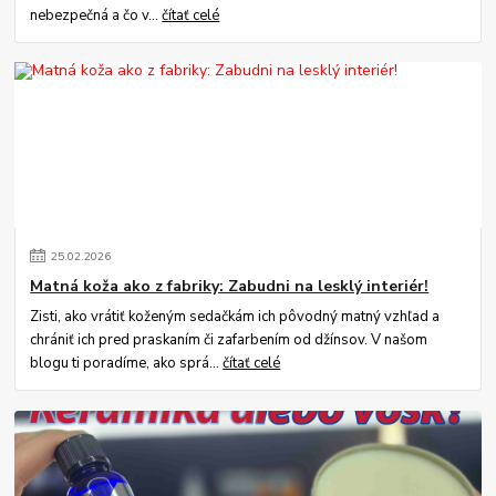
nebezpečná a čo v...
čítať celé
25
.
02
.
2026
Matná koža ako z fabriky: Zabudni na lesklý interiér!
Zisti, ako vrátiť koženým sedačkám ich pôvodný matný vzhľad a
chrániť ich pred praskaním či zafarbením od džínsov. V našom
blogu ti poradíme, ako sprá...
čítať celé