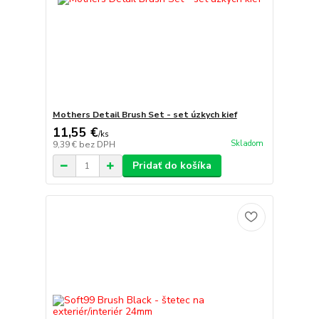
Mothers Detail Brush Set - set úzkych kief
11,55 €
/
ks
Skladom
9,39 €
bez DPH
Pridať do košíka