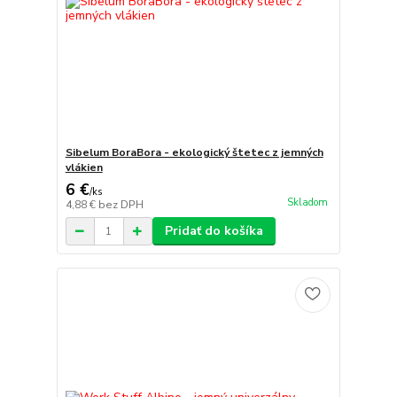
Sibelum BoraBora - ekologický štetec z jemných
vlákien
6 €
/
ks
Skladom
4,88 €
bez DPH
Pridať do košíka