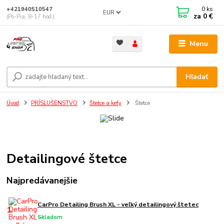
0
ks
+421940510547
EUR
za
0 €
(Po-Pia, 8-17 hod.)
Menu
Hľadať
Úvod
PRÍSLUŠENSTVO
Štetce a kefy
Štetce
Detailingové štetce
Najpredávanejšie
CarPro Detailing Brush XL - veľký detailingový štetec
1.
Skladom