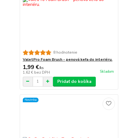
8 hodnotenie
ValetPro Foam Brush - penová kefa do interiéru.
1,99 €
/
ks
Skladom
1,62 €
bez DPH
Pridať do košíka
Novinka