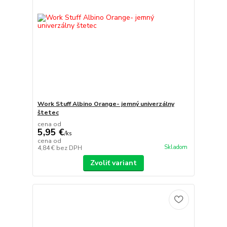
Work Stuff Albino Orange- jemný univerzálny
štetec
cena od
5,95 €
/
ks
cena od
Skladom
4,84 €
bez DPH
Zvoliť variant