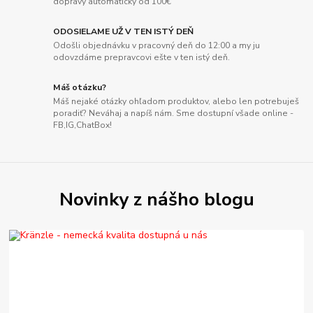
dopravy automaticky od 100€
ODOSIELAME UŽ V TEN ISTÝ DEŇ
Odošli objednávku v pracovný deň do 12:00 a my ju
odovzdáme prepravcovi ešte v ten istý deň.
Máš otázku?
Máš nejaké otázky ohľadom produktov, alebo len potrebuješ
poradiť? Neváhaj a napíš nám. Sme dostupní všade online -
FB,IG,ChatBox!
Novinky z nášho blogu