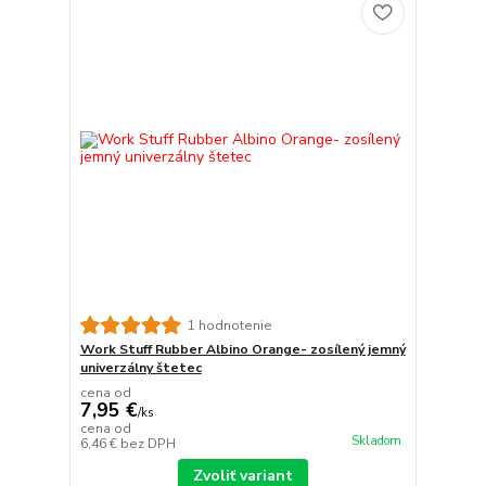
1 hodnotenie
Work Stuff Rubber Albino Orange- zosílený jemný
univerzálny štetec
cena od
7,95 €
/
ks
cena od
Skladom
6,46 €
bez DPH
Zvoliť variant