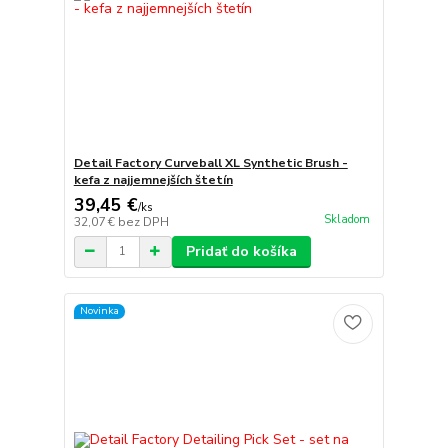
Detail Factory Curveball XL Synthetic Brush -
kefa z najjemnejších štetín
39,45 €
/
ks
Skladom
32,07 €
bez DPH
Pridať do košíka
Novinka