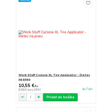
Novinka
Work Stuff Cyclone XL Tire Applicator - štetec
na pneu
10,55 €
/
ks
do 7 dní
8,58 €
bez DPH
Pridať do košíka