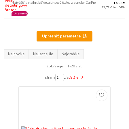
Najväčší a najhrubší detailingový štetec z ponuky CarPro
16,95 €
13,78 € bez DPH
TOP produkt
Upresniť parametre
Najnovšie
Najlacnejšie
Najdrahšie
Zobrazujem 1-20 z 26
strana
z 2
ďalšie