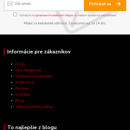
Prihlásiť sa
Súhlasím so
spracovaním osobných údajov
za účelom zasielania newslettera.
Môžeš sa kedykoľvek odhlásiť. Zasielame raz za 14 dní.
Informácie pre zákazníkov
O nás
Ako nakupovať
Obchodné podmienky
Vrátiť tovar
Novinky
Kontakty
Blog
Veľkoobchodný nákup
To najlepšie z blogu