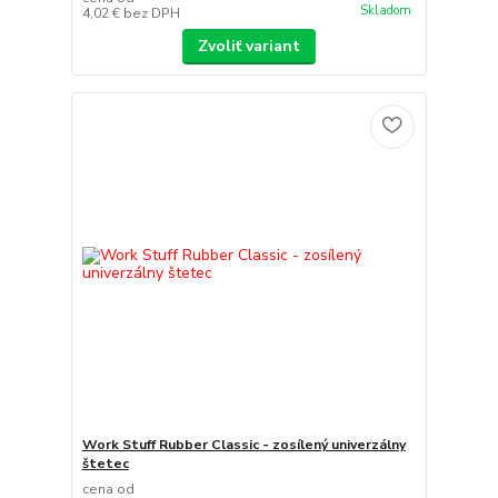
Skladom
4,02 €
bez DPH
Zvoliť variant
Work Stuff Rubber Classic - zosílený univerzálny
štetec
cena od