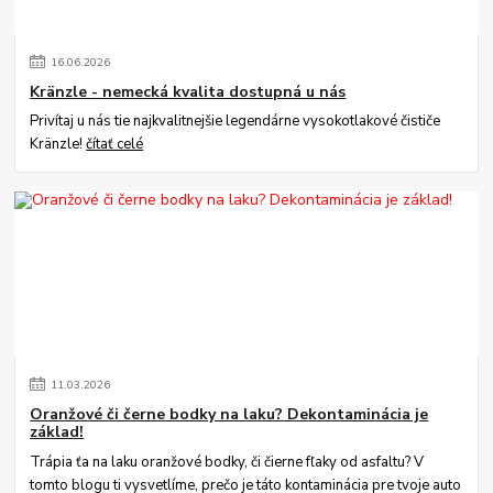
16
.
06
.
2026
Kränzle - nemecká kvalita dostupná u nás
Privítaj u nás tie najkvalitnejšie legendárne vysokotlakové čističe
Kränzle!
čítať celé
11
.
03
.
2026
Oranžové či černe bodky na laku? Dekontaminácia je
základ!
Trápia ťa na laku oranžové bodky, či čierne fľaky od asfaltu? V
tomto blogu ti vysvetlíme, prečo je táto kontaminácia pre tvoje auto