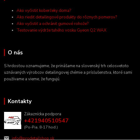
Ako vyčistiť koberčeky doma?
Ako riediť detailingové produkty do rôznych pomerov?
Ako vyčistiť a ochrániť gumové rohože?
Testovanie výdrže tuhého vosku Gyeon Q2 WAX
O nás
S hrdosťou oznamujeme, že prinášame na slovenský trh celosvetoto
uznávaných výrobcov detailingovej chémie a príslušenstva, ktoré sami
používame a vieme, že fungujú.
Kontakty
Zákaznícka podpora
+421940510547
(Po-Pia, 8-17 hod.)
info@prodetailshop.sk