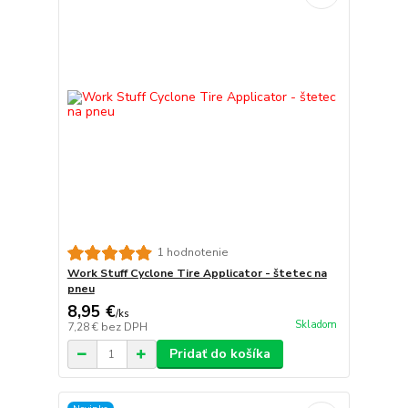
1 hodnotenie
Work Stuff Cyclone Tire Applicator - štetec na
pneu
8,95 €
/
ks
Skladom
7,28 €
bez DPH
Pridať do košíka