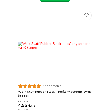
2 hodnotenie
Work Stuff Rubber Black - zosílený stredne tvrdý
štetec
cena od
4,95 €
/
ks
cena od