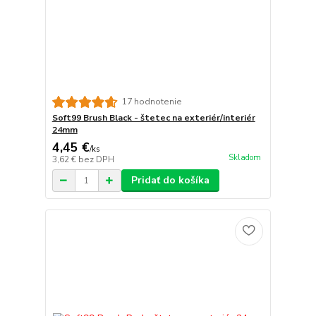
17 hodnotenie
Soft99 Brush Black - štetec na exteriér/interiér
24mm
4,45 €
/
ks
Skladom
3,62 €
bez DPH
Pridať do košíka