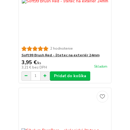
2 hodnotenie
Soft99 Brush Red - štetec na exteriér 24mm
3,95 €
/
ks
Skladom
3,21 €
bez DPH
Pridať do košíka