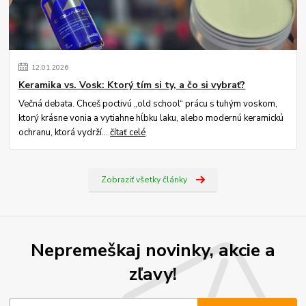
12
.
01
.
2026
Keramika vs. Vosk: Ktorý tím si ty, a čo si vybrať?
Večná debata. Chceš poctivú „old school“ prácu s tuhým voskom,
ktorý krásne vonia a vytiahne hĺbku laku, alebo modernú keramickú
ochranu, ktorá vydrží...
čítať celé
Zobraziť všetky články
Nepremeškaj novinky, akcie a
zľavy!