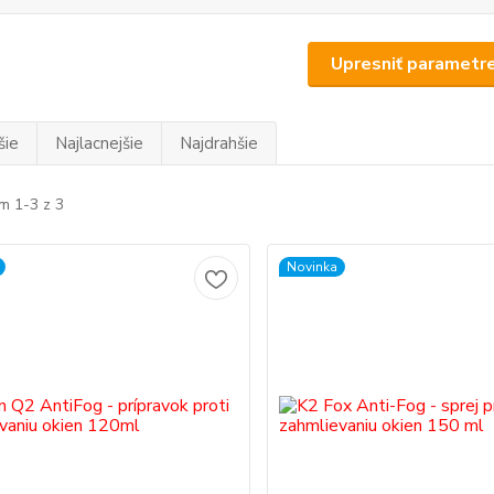
Upresniť parametr
šie
Najlacnejšie
Najdrahšie
m 1-3 z 3
Novinka