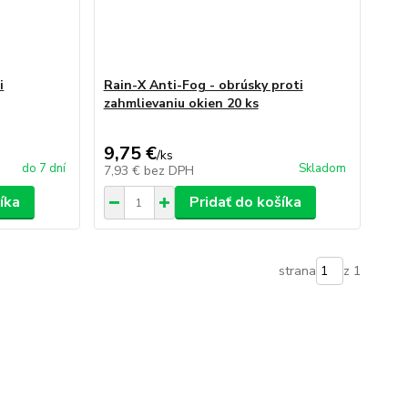
i
Rain-X Anti-Fog - obrúsky proti
zahmlievaniu okien 20 ks
9,75 €
/
ks
do 7 dní
Skladom
7,93 €
bez DPH
íka
Pridať do košíka
strana
z 1