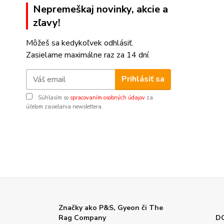
Nepremeškaj novinky, akcie a
zľavy!
Môžeš sa kedykoľvek odhlásiť.
Zasielame maximálne raz za 14 dní.
Prihlásiť sa
Súhlasím so
spracovaním osobných údajov
za
účelom zasielania newslettera.
Značky ako P&S, Gyeon či The
Rag Company
D