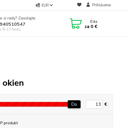
Prihlásenie
EUR
e si rady? Zavolajte.
0
ks
940510547
za
0 €
a, 8-17 hod.)
 okien
Do
€
P produkt