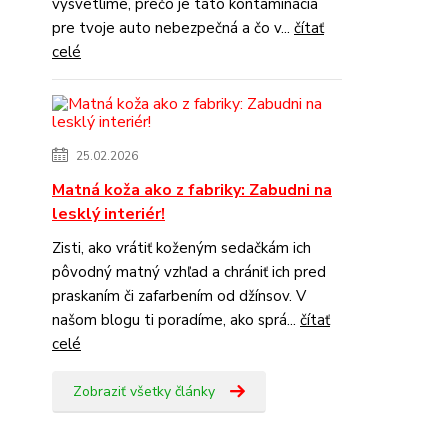
vysvetlíme, prečo je táto kontaminácia
pre tvoje auto nebezpečná a čo v...
čítať
celé
25.02.2026
Matná koža ako z fabriky: Zabudni na
lesklý interiér!
Zisti, ako vrátiť koženým sedačkám ich
pôvodný matný vzhľad a chrániť ich pred
praskaním či zafarbením od džínsov. V
našom blogu ti poradíme, ako sprá...
čítať
celé
Zobraziť všetky články