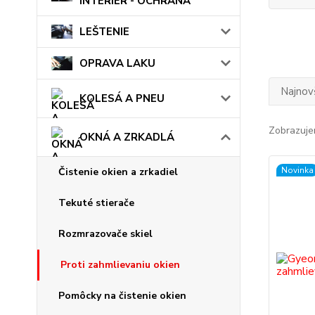
INTERIÉR - OCHRANA
LEŠTENIE
OPRAVA LAKU
Najnov
KOLESÁ A PNEU
Zobrazuje
OKNÁ A ZRKADLÁ
Novinka
Čistenie okien a zrkadiel
Tekuté stierače
Rozmrazovače skiel
Proti zahmlievaniu okien
Pomôcky na čistenie okien