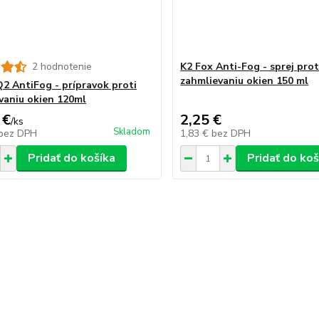
2 hodnotenie
K2 Fox Anti-Fog - sprej prot
zahmlievaniu okien 150 ml
2 AntiFog - prípravok proti
vaniu okien 120ml
 €
2,25 €
/
ks
Skladom
bez DPH
1,83 €
bez DPH
Pridať do košíka
Pridať do koš