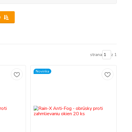
e
strana
z 1
Novinka