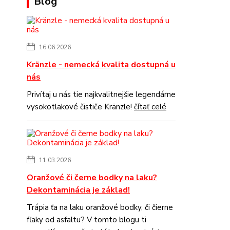
Blog
16.06.2026
Kränzle - nemecká kvalita dostupná u
nás
Privítaj u nás tie najkvalitnejšie legendárne
vysokotlakové čističe Kränzle!
čítať celé
11.03.2026
Oranžové či černe bodky na laku?
Dekontaminácia je základ!
Trápia ťa na laku oranžové bodky, či čierne
fľaky od asfaltu? V tomto blogu ti