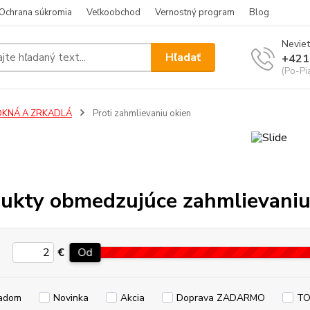
Ochrana súkromia
Veľkoobchod
Vernostný program
Blog
Neviet
Hľadať
+421
(Po-Pi
OKNÁ A ZRKADLÁ
Proti zahmlievaniu okien
ukty obmedzujúce zahmlievaniu
€
Od
adom
Novinka
Akcia
Doprava ZADARMO
TO