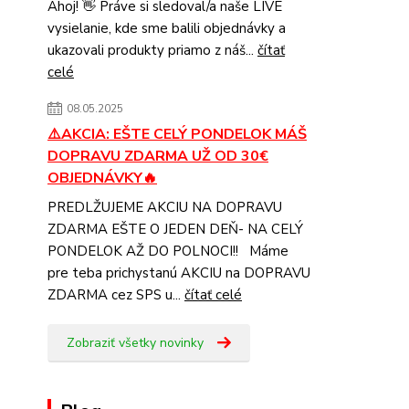
Ahoj! 👋 Práve si sledoval/a naše LIVE
vysielanie, kde sme balili objednávky a
ukazovali produkty priamo z náš...
čítať
celé
08.05.2025
⚠️AKCIA: EŠTE CELÝ PONDELOK MÁŠ
DOPRAVU ZDARMA UŽ OD 30€
OBJEDNÁVKY🔥
PREDLŽUJEME AKCIU NA DOPRAVU
ZDARMA EŠTE O JEDEN DEŇ- NA CELÝ
PONDELOK AŽ DO POLNOCI!! Máme
pre teba prichystanú AKCIU na DOPRAVU
ZDARMA cez SPS u...
čítať celé
Zobraziť všetky novinky