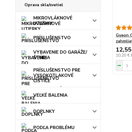
Oprava skla/svetiel
MIKROVLÁKNOVÉ
UTIERKY
Gyeon Q
PRÍSLUŠENSTVO
zahmlie
12,55
VYBAVENIE DO GARÁŽE/
10,20 €
ŠTÚDIA
PRÍSLUŠENSTVO PRE
VYSOKOTLAKOVÉ
ČISTIČE
VEĽKÉ BALENIA
DOPLNKY
PODĽA PROBLÉMU