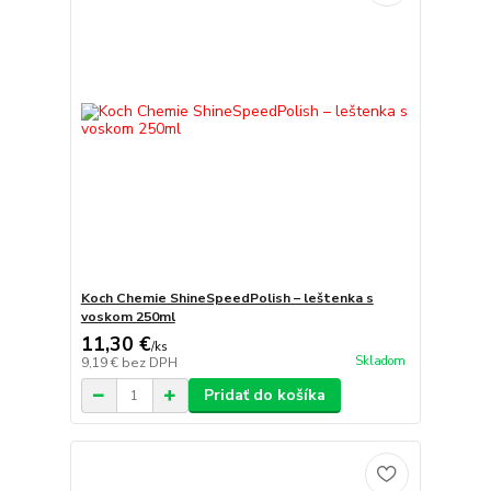
Koch Chemie ShineSpeedPolish – leštenka s
voskom 250ml
11,30 €
/
ks
Skladom
9,19 €
bez DPH
Pridať do košíka