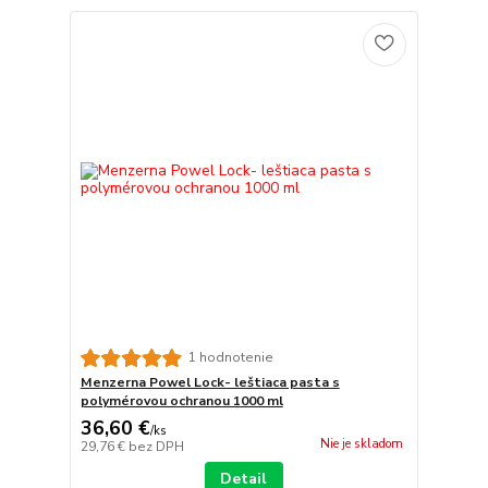
1 hodnotenie
Menzerna Powel Lock- leštiaca pasta s
polymérovou ochranou 1000 ml
36,60 €
/
ks
Nie je skladom
29,76 €
bez DPH
Detail