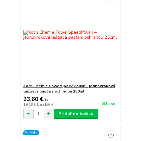
Koch Chemie PowerSpeedPolish – jednokroková
leštiaca pasta s ochranou 250ml
23,60 €
/
ks
Skladom
19,19 €
bez DPH
Pridať do košíka
Novinka