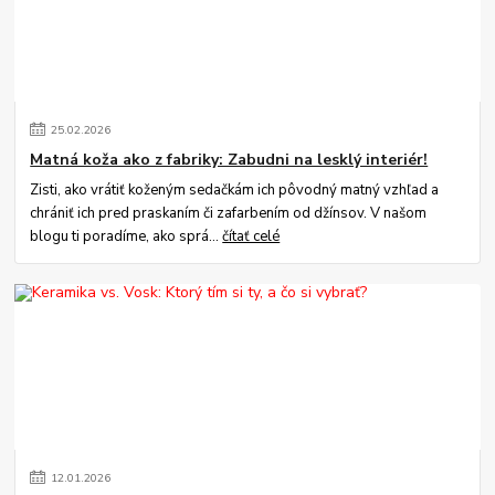
25
.
02
.
2026
Matná koža ako z fabriky: Zabudni na lesklý interiér!
Zisti, ako vrátiť koženým sedačkám ich pôvodný matný vzhľad a
chrániť ich pred praskaním či zafarbením od džínsov. V našom
blogu ti poradíme, ako sprá...
čítať celé
12
.
01
.
2026