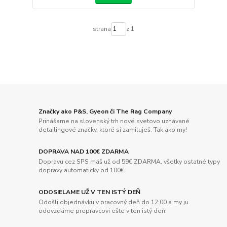
strana
z 1
Značky ako P&S, Gyeon či The Rag Company
Prinášame na slovenský trh nové svetovo uznávané
detailingové značky, ktoré si zamiluješ. Tak ako my!
DOPRAVA NAD 100€ ZDARMA
Dopravu cez SPS máš už od 59€ ZDARMA, všetky ostatné typy
dopravy automaticky od 100€
ODOSIELAME UŽ V TEN ISTÝ DEŇ
Odošli objednávku v pracovný deň do 12:00 a my ju
odovzdáme prepravcovi ešte v ten istý deň.