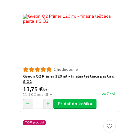
1 hodnotenie
Gyeon Q2 Primer 120 ml - finálna leštiaca pasta s
SiO2
13,75 €
/
ks
do 7 dní
11,18 €
bez DPH
Pridať do košíka
TOP produkt