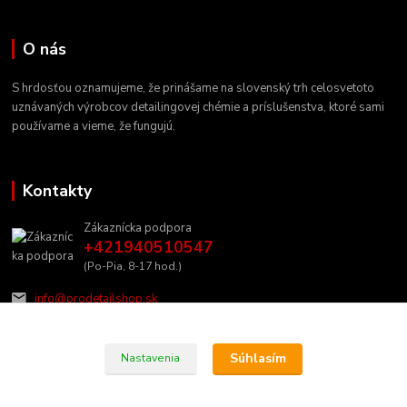
O nás
S hrdosťou oznamujeme, že prinášame na slovenský trh celosvetoto
uznávaných výrobcov detailingovej chémie a príslušenstva, ktoré sami
používame a vieme, že fungujú.
Kontakty
Zákaznícka podpora
+421940510547
(Po-Pia, 8-17 hod.)
info@prodetailshop.sk
Súhlasím
Nastavenia