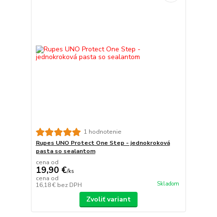
1 hodnotenie
Rupes UNO Protect One Step - jednokroková
pasta so sealantom
cena od
19,90 €
/
ks
cena od
Skladom
16,18 €
bez DPH
Zvoliť variant