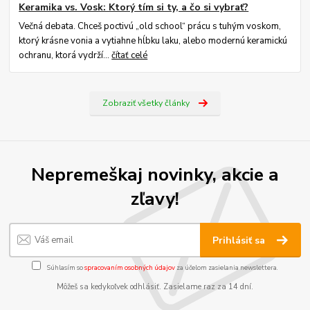
Keramika vs. Vosk: Ktorý tím si ty, a čo si vybrať?
Večná debata. Chceš poctivú „old school“ prácu s tuhým voskom,
ktorý krásne vonia a vytiahne hĺbku laku, alebo modernú keramickú
ochranu, ktorá vydrží...
čítať celé
Zobraziť všetky články
Nepremeškaj novinky, akcie a
zľavy!
Prihlásiť sa
Súhlasím so
spracovaním osobných údajov
za účelom zasielania newslettera.
Môžeš sa kedykoľvek odhlásiť. Zasielame raz za 14 dní.