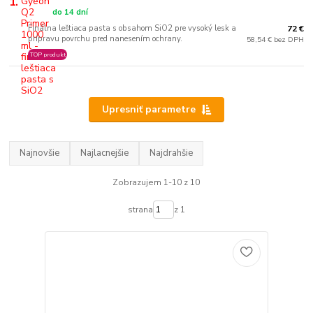
1.
do 14 dní
Finálna leštiaca pasta s obsahom SiO2 pre vysoký lesk a
72 €
prípravu povrchu pred nanesením ochrany.
58,54 € bez DPH
TOP produkt
Upresniť parametre
Najnovšie
Najlacnejšie
Najdrahšie
Zobrazujem 1-10 z 10
strana
z 1