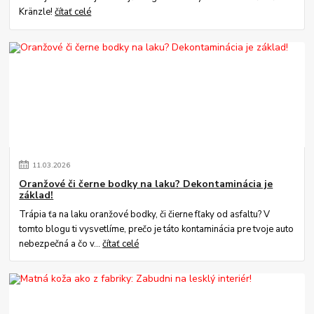
Kränzle!
čítať celé
11
.
03
.
2026
Oranžové či černe bodky na laku? Dekontaminácia je
základ!
Trápia ťa na laku oranžové bodky, či čierne fľaky od asfaltu? V
tomto blogu ti vysvetlíme, prečo je táto kontaminácia pre tvoje auto
nebezpečná a čo v...
čítať celé