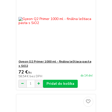
Gyeon Q2 Primer 1000 ml - finálna leštiaca pasta
s SiO2
72 €
/
ks
do 14 dní
58,54 €
bez DPH
Pridať do košíka