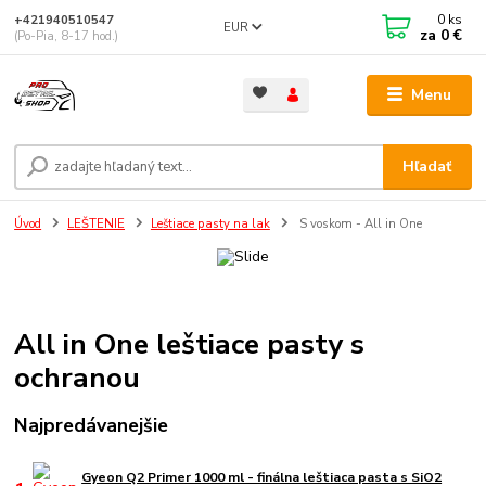
0
ks
+421940510547
EUR
za
0 €
(Po-Pia, 8-17 hod.)
Menu
Hľadať
Úvod
LEŠTENIE
Leštiace pasty na lak
S voskom - All in One
All in One leštiace pasty s
ochranou
Najpredávanejšie
Gyeon Q2 Primer 1000 ml - finálna leštiaca pasta s SiO2