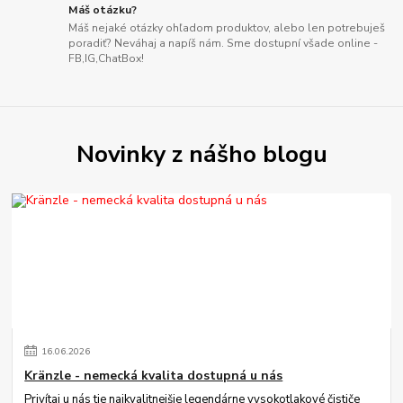
Máš otázku?
Máš nejaké otázky ohľadom produktov, alebo len potrebuješ
poradiť? Neváhaj a napíš nám. Sme dostupní všade online -
FB,IG,ChatBox!
Novinky z nášho blogu
16
.
06
.
2026
Kränzle - nemecká kvalita dostupná u nás
Privítaj u nás tie najkvalitnejšie legendárne vysokotlakové čističe