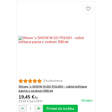
3 hodnotenie
Wowo´s SHOW N GO POLISH - ručná leštiaca
pasta s voskom 500 ml
19,45 €
/
ks
Skladom
15,81 €
bez DPH
Pridať do košíka