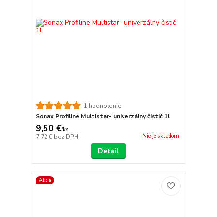
1 hodnotenie
Sonax Profiline Multistar- univerzálny čistič 1l
9,50 €
/
ks
Nie je skladom
7,72 €
bez DPH
Detail
Akcia