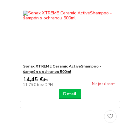
Sonax XTREME Ceramic ActiveShampoo -
šampón s ochranou 500ml
14,45 €
/
ks
Nie je skladom
11,75 €
bez DPH
Detail