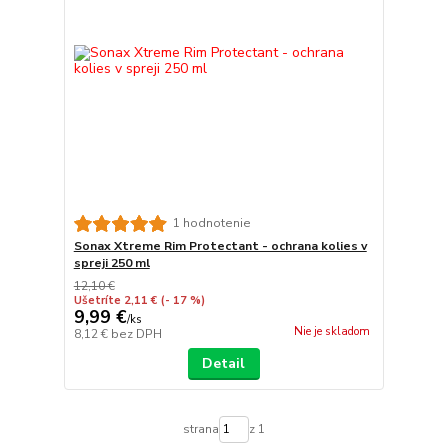
1 hodnotenie
Sonax Xtreme Rim Protectant - ochrana kolies v
spreji 250 ml
12,10 €
Ušetríte 2,11 €
(- 17 %)
9,99 €
/
ks
Nie je skladom
8,12 €
bez DPH
Detail
strana
z 1