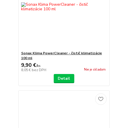
Sonax Klima PowerCleaner - čistič klimatizácie
100 ml
9,90 €
/
ks
Nie je skladom
8,05 €
bez DPH
Detail