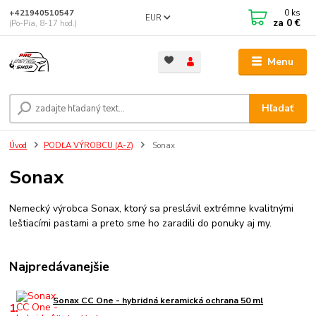
0
ks
+421940510547
EUR
za
0 €
(Po-Pia, 8-17 hod.)
Menu
Hľadať
Úvod
PODĽA VÝROBCU (A-Z)
Sonax
Sonax
Nemecký výrobca Sonax, ktorý sa preslávil extrémne kvalitnými
leštiacími pastami a preto sme ho zaradili do ponuky aj my.
Najpredávanejšie
Sonax CC One - hybridná keramická ochrana 50 ml
1.