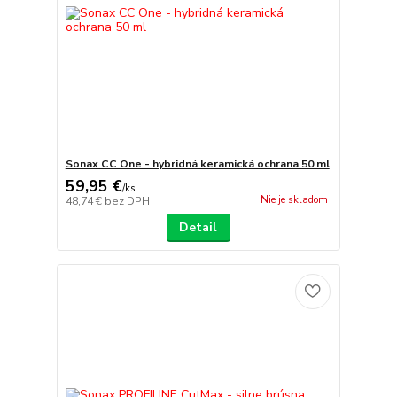
Sonax CC One - hybridná keramická ochrana 50 ml
59,95 €
/
ks
Nie je skladom
48,74 €
bez DPH
Detail