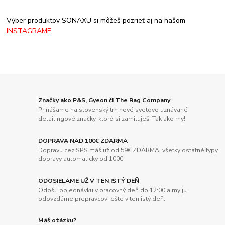
Výber produktov SONAXU si môžeš pozrieť aj na našom
INSTAGRAME
.
Značky ako P&S, Gyeon či The Rag Company
Prinášame na slovenský trh nové svetovo uznávané
detailingové značky, ktoré si zamiluješ. Tak ako my!
DOPRAVA NAD 100€ ZDARMA
Dopravu cez SPS máš už od 59€ ZDARMA, všetky ostatné typy
dopravy automaticky od 100€
ODOSIELAME UŽ V TEN ISTÝ DEŇ
Odošli objednávku v pracovný deň do 12:00 a my ju
odovzdáme prepravcovi ešte v ten istý deň.
Máš otázku?