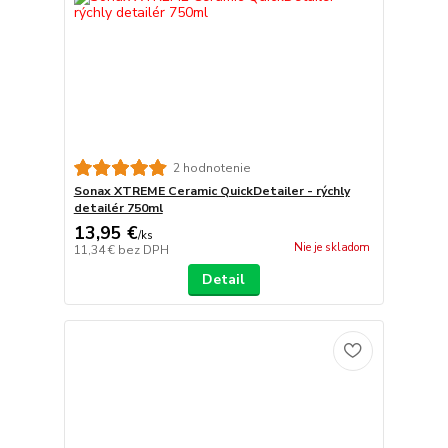
2 hodnotenie
Sonax XTREME Ceramic QuickDetailer - rýchly
detailér 750ml
13,95 €
/
ks
Nie je skladom
11,34 €
bez DPH
Detail