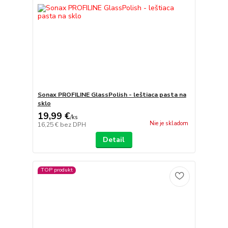
Sonax PROFILINE GlassPolish - leštiaca pasta na
sklo
19,99 €
/
ks
Nie je skladom
16,25 €
bez DPH
Detail
TOP produkt