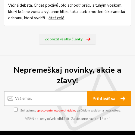
Večná debata. Chceš poctivú „old school“ prácu s tuhým voskom,
ktorý krásne vonia a vytiahne hĺbku laku, alebo modernú keramickú
ochranu, ktorá vydrží...
čítať celé
Zobraziť všetky články
Nepremeškaj novinky, akcie a
zľavy!
Prihlásiť sa
Súhlasím so
spracovaním osobných údajov
za účelom zasielania newslettera.
Môžeš sa kedykoľvek odhlásiť. Zasielame raz za 14 dní.