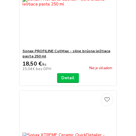
Sonax PROFILINE CutMax - silne brúsna leštiaca
pasta 250 ml
18,50 €
/
ks
Nie je skladom
15,04 €
bez DPH
Detail