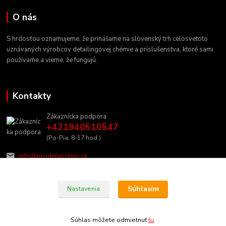
O nás
S hrdosťou oznamujeme, že prinášame na slovenský trh celosvetoto
uznávaných výrobcov detailingovej chémie a príslušenstva, ktoré sami
používame a vieme, že fungujú.
Kontakty
Zákaznícka podpora
+421940510547
(Po-Pia, 8-17 hod.)
info@prodetailshop.sk
Súhlasím
Nastavenia
Súhlas môžete odmietnuť
tu
.