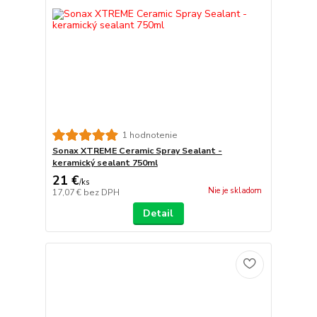
1 hodnotenie
Sonax XTREME Ceramic Spray Sealant -
keramický sealant 750ml
21 €
/
ks
Nie je skladom
17,07 €
bez DPH
Detail