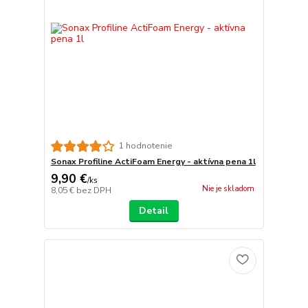
1 hodnotenie
Sonax Profiline ActiFoam Energy - aktívna pena 1l
9,90 €
/
ks
Nie je skladom
8,05 €
bez DPH
Detail