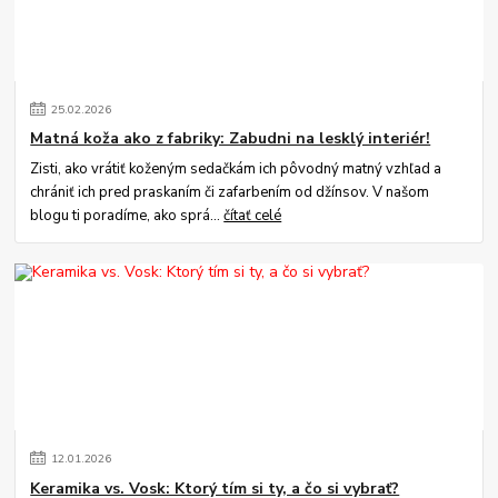
25
.
02
.
2026
Matná koža ako z fabriky: Zabudni na lesklý interiér!
Zisti, ako vrátiť koženým sedačkám ich pôvodný matný vzhľad a
chrániť ich pred praskaním či zafarbením od džínsov. V našom
blogu ti poradíme, ako sprá...
čítať celé
12
.
01
.
2026
Keramika vs. Vosk: Ktorý tím si ty, a čo si vybrať?