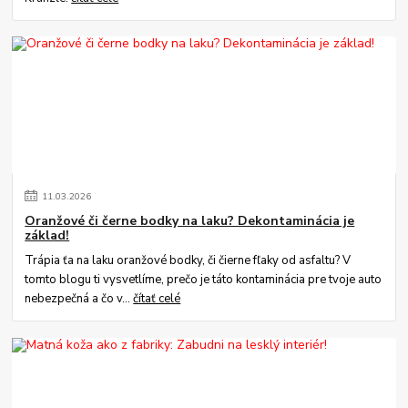
11
.
03
.
2026
Oranžové či černe bodky na laku? Dekontaminácia je
základ!
Trápia ťa na laku oranžové bodky, či čierne fľaky od asfaltu? V
tomto blogu ti vysvetlíme, prečo je táto kontaminácia pre tvoje auto
nebezpečná a čo v...
čítať celé