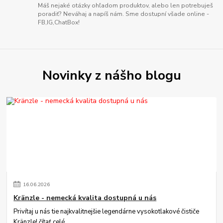
Máš nejaké otázky ohľadom produktov, alebo len potrebuješ
poradiť? Neváhaj a napíš nám. Sme dostupní všade online -
FB,IG,ChatBox!
Novinky z nášho blogu
16
.
06
.
2026
Kränzle - nemecká kvalita dostupná u nás
Privítaj u nás tie najkvalitnejšie legendárne vysokotlakové čističe
Kränzle!
čítať celé