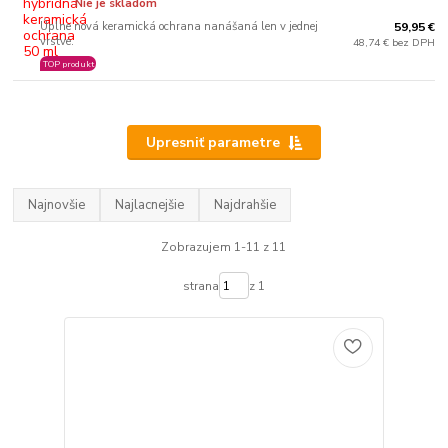
Nie je skladom
Úplne nová keramická ochrana nanášaná len v jednej
59,95 €
vrstve.
48,74 € bez DPH
TOP produkt
Upresniť parametre
Najnovšie
Najlacnejšie
Najdrahšie
Zobrazujem 1-11 z 11
strana
z 1