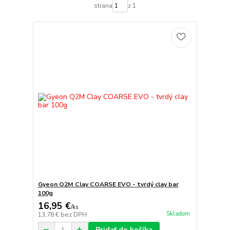
strana
z 1
Gyeon Q2M Clay COARSE EVO - tvrdý clay bar
100g
16,95 €
/
ks
Skladom
13,78 €
bez DPH
Pridať do košíka