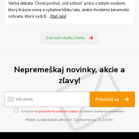
Večná debata. Chceš poctivú „old school“ prácu s tuhým voskom,
ktorý krásne vonia a vytiahne hĺbku laku, alebo modernú keramickú
ochranu, ktorá vydrží...
čítať celé
Zobraziť všetky články
Nepremeškaj novinky, akcie a
zľavy!
Prihlásiť sa
Súhlasím so
spracovaním osobných údajov
za účelom zasielania newslettera.
Môžeš sa kedykoľvek odhlásiť. Zasielame raz za 14 dní.