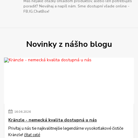
Máš nejaké otázky ohľadom produktov, alebo len potrebuješ
poradiť? Neváhaj a napíš nám. Sme dostupní všade online -
FB,IG,ChatBox!
Novinky z nášho blogu
16
.
06
.
2026
Kränzle - nemecká kvalita dostupná u nás
Privítaj u nás tie najkvalitnejšie legendárne vysokotlakové čističe
Kränzle!
čítať celé