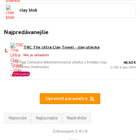
clay blok
Najpredávanejšie
TRC The Ultra Clay Towel - clay utierka
1.
Nie je skladom
The Rag Company dekontaminačná utierka s hmotou clay
46,50 €
s výbornou životnosťou.
37,80 € bez DPH
TOP produkt
Upresniť parametre
Najnovšie
Najlacnejšie
Najdrahšie
Zobrazujem 1-8 z 8