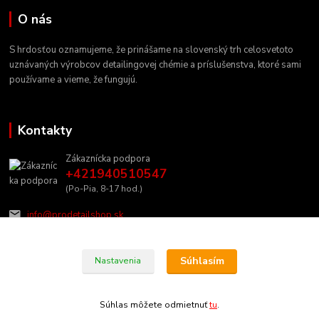
O nás
S hrdosťou oznamujeme, že prinášame na slovenský trh celosvetoto
uznávaných výrobcov detailingovej chémie a príslušenstva, ktoré sami
používame a vieme, že fungujú.
Kontakty
Zákaznícka podpora
+421940510547
(Po-Pia, 8-17 hod.)
info@prodetailshop.sk
Súhlasím
Nastavenia
Súhlas môžete odmietnuť
tu
.
Vytvorené na
Eshop-rychlo.sk