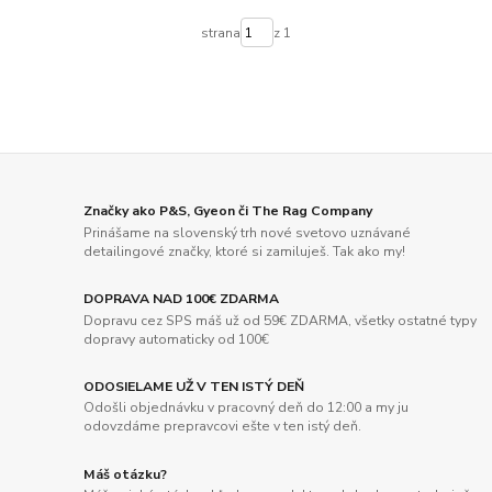
strana
z 1
Značky ako P&S, Gyeon či The Rag Company
Prinášame na slovenský trh nové svetovo uznávané
detailingové značky, ktoré si zamiluješ. Tak ako my!
DOPRAVA NAD 100€ ZDARMA
Dopravu cez SPS máš už od 59€ ZDARMA, všetky ostatné typy
dopravy automaticky od 100€
ODOSIELAME UŽ V TEN ISTÝ DEŇ
Odošli objednávku v pracovný deň do 12:00 a my ju
odovzdáme prepravcovi ešte v ten istý deň.
Máš otázku?