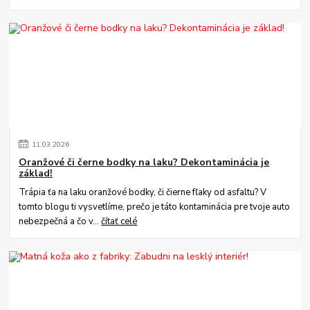
11
.
03
.
2026
Oranžové či černe bodky na laku? Dekontaminácia je
základ!
Trápia ťa na laku oranžové bodky, či čierne fľaky od asfaltu? V
tomto blogu ti vysvetlíme, prečo je táto kontaminácia pre tvoje auto
nebezpečná a čo v...
čítať celé