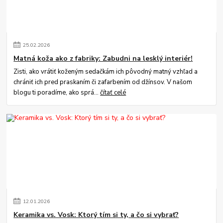
25
.
02
.
2026
Matná koža ako z fabriky: Zabudni na lesklý interiér!
Zisti, ako vrátiť koženým sedačkám ich pôvodný matný vzhľad a
chrániť ich pred praskaním či zafarbením od džínsov. V našom
blogu ti poradíme, ako sprá...
čítať celé
12
.
01
.
2026
Keramika vs. Vosk: Ktorý tím si ty, a čo si vybrať?