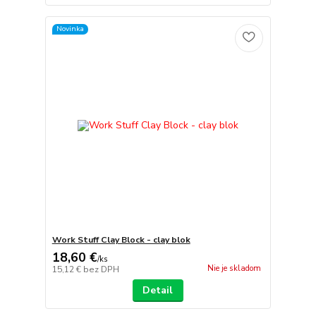
Novinka
Work Stuff Clay Block - clay blok
18,60 €
/
ks
Nie je skladom
15,12 €
bez DPH
Detail