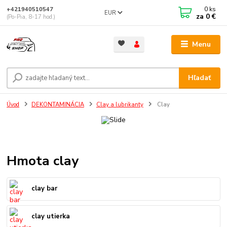
0
ks
+421940510547
EUR
za
0 €
(Po-Pia, 8-17 hod.)
Menu
Hľadať
Úvod
DEKONTAMINÁCIA
Clay a lubrikanty
Clay
Hmota clay
clay bar
clay utierka