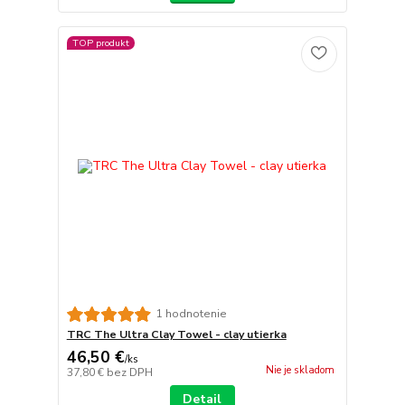
TOP produkt
1 hodnotenie
TRC The Ultra Clay Towel - clay utierka
46,50 €
/
ks
Nie je skladom
37,80 €
bez DPH
Detail