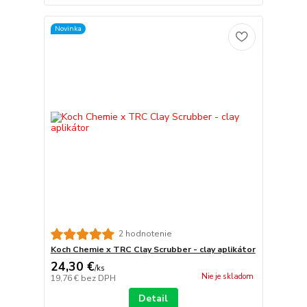
Novinka
2 hodnotenie
Koch Chemie x TRC Clay Scrubber - clay aplikátor
24,30 €
/
ks
Nie je skladom
19,76 €
bez DPH
Detail