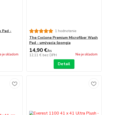
 Pad -
1 hodnotenie
The Cyclone Premium Microfiber Wash
Pad - umývacia špongia
14,90 €
/
ks
e je skladom
Nie je skladom
12,11 €
bez DPH
Detail