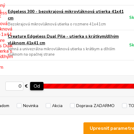
Edgeless 300 - bezokrajová mikrovláknová utierka 41x41
Sk
cm
Bezokrajová mikrovláknová utierka o rozmere 41x41cm
Creature Edgeless Dual Pile - utierka s krátkym/dlhým
vláknom 41x41 cm
Sk
Jemná a univezrálna mikrovláknová utierka s krátkym a dlhším
vláknom na opačnej strane
€
Od
adom
Novinka
Akcia
Doprava ZADARMO
TO
Upresniť parametr