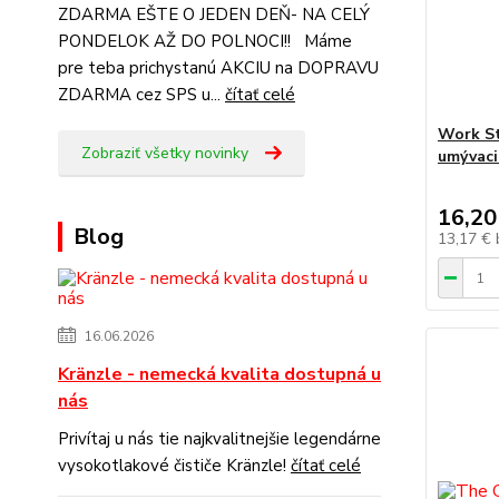
ZDARMA EŠTE O JEDEN DEŇ- NA CELÝ
PONDELOK AŽ DO POLNOCI!! Máme
pre teba prichystanú AKCIU na DOPRAVU
ZDARMA cez SPS u...
čítať celé
Work St
Zobraziť všetky novinky
umývaci
16,20
Blog
13,17 €
16.06.2026
Kränzle - nemecká kvalita dostupná u
nás
Privítaj u nás tie najkvalitnejšie legendárne
vysokotlakové čističe Kränzle!
čítať celé