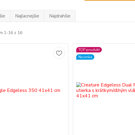
šie
Najlacnejšie
Najdrahšie
m 1-16 z 16
TOP produkt
Novinka