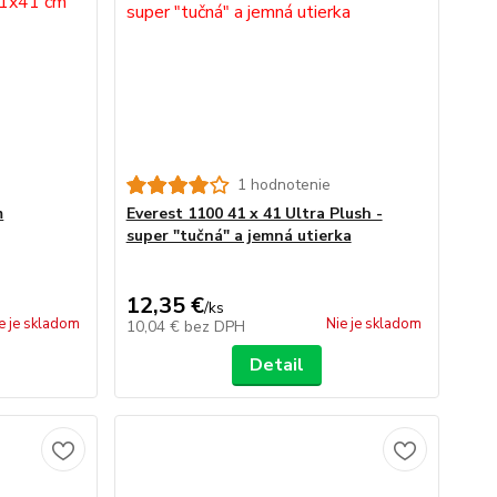
1 hodnotenie
m
Everest 1100 41 x 41 Ultra Plush -
super "tučná" a jemná utierka
12,35 €
/
ks
e je skladom
Nie je skladom
10,04 €
bez DPH
Detail