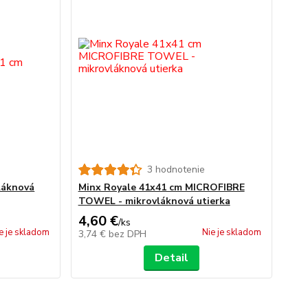
3 hodnotenie
láknová
Minx Royale 41x41 cm MICROFIBRE
TOWEL - mikrovláknová utierka
4,60 €
/
ks
e je skladom
Nie je skladom
3,74 €
bez DPH
Detail