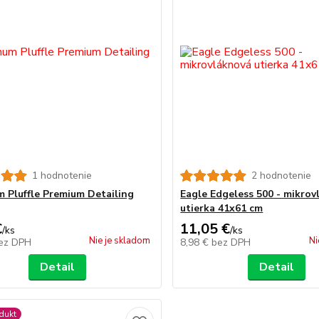
1 hodnotenie
2 hodnotenie
m Pluffle Premium Detailing
Eagle Edgeless 500 - mikrov
utierka 41x61 cm
€
11,05 €
/
ks
/
ks
Nie je skladom
Ni
ez DPH
8,98 €
bez DPH
Detail
Detail
dukt