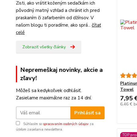
Zisti, ako vrátiť koženým sedačkám ich
pôvodný matný vzhľad a chrániť ich pred
praskaním či zafarbením od džínsov. V
našom blogu ti poradíme, ako sprá...
čítať
celé
Zobraziť všetky články
Nepremeškaj novinky, akcie a
zľavy!
Platinu
Towel
Môžeš sa kedykoľvek odhlásiť.
7,95 
Zasielame maximálne raz za 14 dní.
6,46 €
b
Prihlásiť sa
Súhlasím so
spracovaním osobných údajov
za
účelom zasielania newslettera.
TOP pro