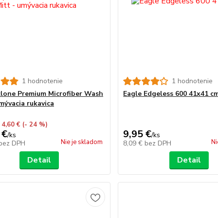
1 hodnotenie
1 hodnotenie
lone Premium Microfiber Wash
Eagle Edgeless 600 41x41 c
umývacia rukavica
 4,60 €
(- 24 %)
 €
9,95 €
/
ks
/
ks
Nie je skladom
Ni
bez DPH
8,09 €
bez DPH
Detail
Detail