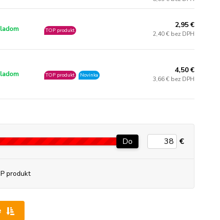
2,95 €
ladom
TOP produkt
2,40 € bez DPH
4,50 €
ladom
TOP produkt
Novinka
3,66 € bez DPH
Do
€
P produkt
e