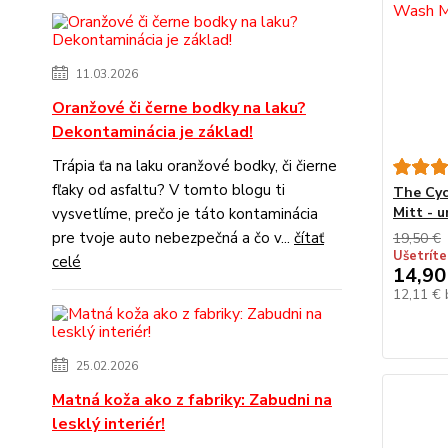
11.03.2026
Oranžové či černe bodky na laku?
Dekontaminácia je základ!
Trápia ťa na laku oranžové bodky, či čierne
fľaky od asfaltu? V tomto blogu ti
The Cyc
Mitt - 
vysvetlíme, prečo je táto kontaminácia
pre tvoje auto nebezpečná a čo v...
čítať
19,50 €
Ušetríte
celé
14,90
12,11 €
25.02.2026
Matná koža ako z fabriky: Zabudni na
lesklý interiér!