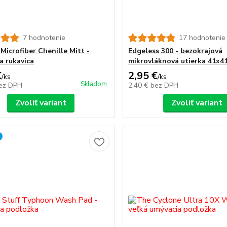
7 hodnotenie
17 hodnotenie
Microfiber Chenille Mitt -
Edgeless 300 - bezokrajová
a rukavica
mikrovláknová utierka 41x4
€
2,95 €
/
ks
/
ks
Skladom
ez DPH
2,40 €
bez DPH
Zvoliť variant
Zvoliť variant