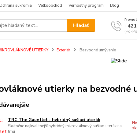
Ochrana súkromia
Veľkoobchod
Vernostný program
Blog
Neviet
Hľadať
+421
(Po-Pi
MIKROVLÁKNOVÉ UTIERKY
Exteriér
Bezvodné umývanie
ovláknové utierky na bezvodné
dávanejšie
TRC The Gauntlet - hybridný sušiaci uterák
Ni
Skutočne najkvalitnejší hybridný mikrovláknový sušiaci uterák na
sk
trhu