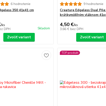
6 hodnotenie
9 hodnotenie
dgeless 350 41x41 cm
Creature Edgeless Dual Pile 
krátkym/dlhým vláknom 41x
€
4,50 €
/
ks
/
ks
Skladom
ez DPH
3,66 €
bez DPH
Zvoliť variant
Zvoliť variant
TOP produkt