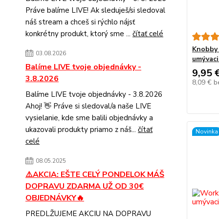
Práve balíme LIVE! Ak sleduješ/si sledoval
náš stream a chceš si rýchlo nájsť
konkrétny produkt, ktorý sme ...
čítať celé
Knobby 
03.08.2026
umývaci
Balíme LIVE tvoje objednávky -
9,95 
3.8.2026
8,09 €
b
Balíme LIVE tvoje objednávky - 3.8.2026
Ahoj! 👋 Práve si sledoval/a naše LIVE
vysielanie, kde sme balili objednávky a
ukazovali produkty priamo z náš...
čítať
Novinka
celé
08.05.2025
⚠️AKCIA: EŠTE CELÝ PONDELOK MÁŠ
DOPRAVU ZDARMA UŽ OD 30€
OBJEDNÁVKY🔥
PREDLŽUJEME AKCIU NA DOPRAVU