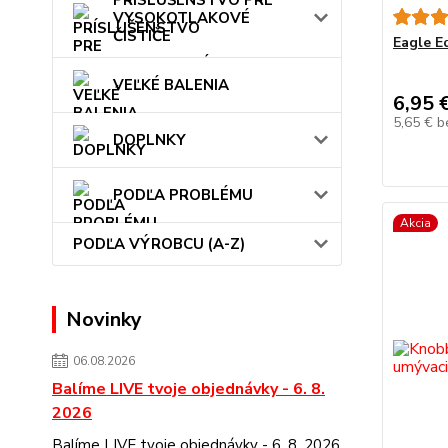
PRÍSLUŠENSTVO PRE
VYSOKOTLAKOVÉ
ČISTIČE
Eagle E
VEĽKÉ BALENIA
6,95 
5,65 €
b
DOPLNKY
PODĽA PROBLÉMU
Akcia
PODĽA VÝROBCU (A-Z)
Novinky
06.08.2026
Balíme LIVE tvoje objednávky - 6. 8.
2026
Balíme LIVE tvoje objednávky - 6. 8. 2026