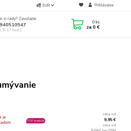
Prihlásenie
EUR
e si rady? Zavolajte.
0
ks
940510547
za
0 €
a, 8-17 hod.)
 umývanie
cena od
e je
9,95 €
TOP produkt
ladom
cena od
8,09 € bez DPH