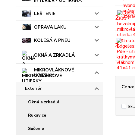
INTERIÉR - OCHRANA
LEŠTENIE
2.
OPRAVA LAKU
KOLESÁ A PNEU
3.
OKNÁ A ZRKADLÁ
MIKROVLÁKNOVÉ
UTIERKY
Cena:
Exteriér
Okná a zrkadlá
Skl
Rukavice
Sušenie