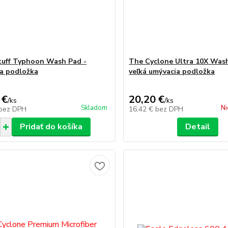
uff Typhoon Wash Pad -
The Cyclone Ultra 10X Wash
a podložka
veľká umývacia podložka
 €
20,20 €
/
ks
/
ks
Skladom
Ni
bez DPH
16,42 €
bez DPH
Pridať do košíka
Detail