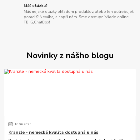
Máš otázku?
Máš nejaké otázky ohľadom produktov, alebo len potrebuješ
poradiť? Neváhaj a napíš nám. Sme dostupní všade online -
FB,IG,ChatBox!
Novinky z nášho blogu
16
.
06
.
2026
Kränzle - nemecká kvalita dostupná u nás