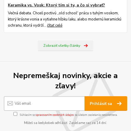
Keramika vs. Vosk: Ktorý tím si ty, a čo si vybrať?
Večná debata. Chceš poctivú „old school“ prácu s tuhým voskom,
ktorý krásne vonia a vytiahne hĺbku laku, alebo modernú keramickú
ochranu, ktorá vydrží...
čítať celé
Zobraziť všetky články
Nepremeškaj novinky, akcie a
zľavy!
Prihlásiť sa
Súhlasím so
spracovaním osobných údajov
za účelom zasielania newslettera.
Môžeš sa kedykoľvek odhlásiť. Zasielame raz za 14 dní.