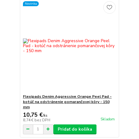
Novinka
Flexipads Denim Aggressive Orange Peel Pad -
kotúč na odstránenie pomarančovej kôry - 150
mm
10,75 €
/
ks
Skladom
8,74 €
bez DPH
Pridať do košíka