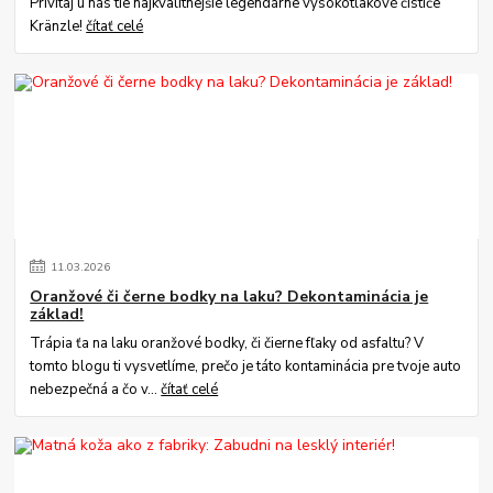
Privítaj u nás tie najkvalitnejšie legendárne vysokotlakové čističe
Kränzle!
čítať celé
11
.
03
.
2026
Oranžové či černe bodky na laku? Dekontaminácia je
základ!
Trápia ťa na laku oranžové bodky, či čierne fľaky od asfaltu? V
tomto blogu ti vysvetlíme, prečo je táto kontaminácia pre tvoje auto
nebezpečná a čo v...
čítať celé