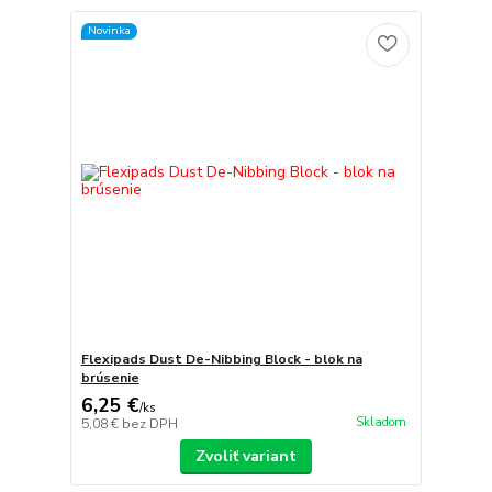
Novinka
Flexipads Dust De-Nibbing Block - blok na
brúsenie
6,25 €
/
ks
Skladom
5,08 €
bez DPH
Zvoliť variant