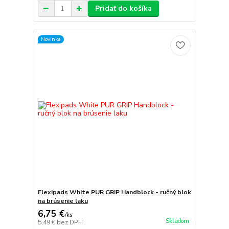
Pridať do košíka
Novinka
Flexipads White PUR GRIP Handblock - ručný blok
na brúsenie laku
6,75 €
/
ks
Skladom
5,49 €
bez DPH