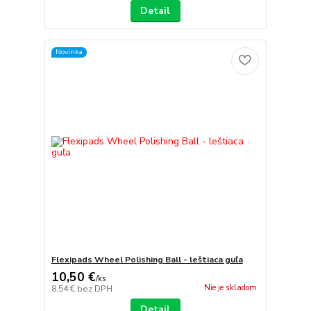
Detail
Novinka
Flexipads Wheel Polishing Ball - leštiaca guľa
10,50 €
/
ks
Nie je skladom
8,54 €
bez DPH
Detail