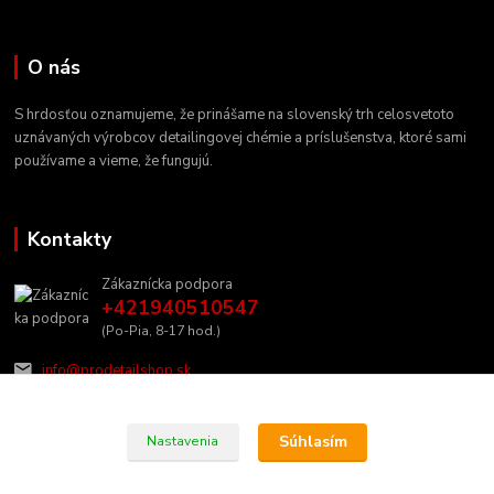
O nás
S hrdosťou oznamujeme, že prinášame na slovenský trh celosvetoto
uznávaných výrobcov detailingovej chémie a príslušenstva, ktoré sami
používame a vieme, že fungujú.
Kontakty
Zákaznícka podpora
+421940510547
(Po-Pia, 8-17 hod.)
info@prodetailshop.sk
Súhlasím
Nastavenia