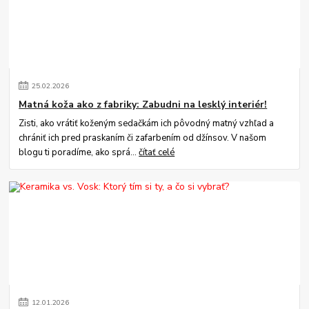
25
.
02
.
2026
Matná koža ako z fabriky: Zabudni na lesklý interiér!
Zisti, ako vrátiť koženým sedačkám ich pôvodný matný vzhľad a
chrániť ich pred praskaním či zafarbením od džínsov. V našom
blogu ti poradíme, ako sprá...
čítať celé
12
.
01
.
2026