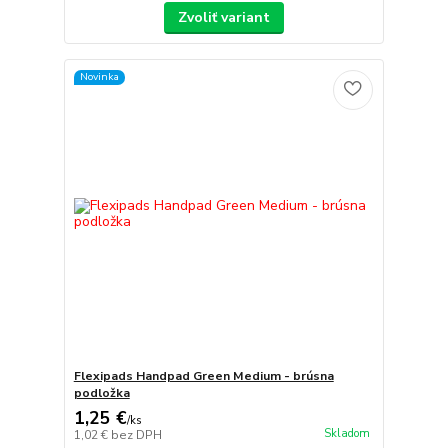
Zvoliť variant
Novinka
Flexipads Handpad Green Medium - brúsna
podložka
1,25 €
/
ks
Skladom
1,02 €
bez DPH