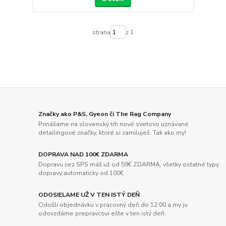
strana
z 1
Značky ako P&S, Gyeon či The Rag Company
Prinášame na slovenský trh nové svetovo uznávané
detailingové značky, ktoré si zamiluješ. Tak ako my!
DOPRAVA NAD 100€ ZDARMA
Dopravu cez SPS máš už od 59€ ZDARMA, všetky ostatné typy
dopravy automaticky od 100€
ODOSIELAME UŽ V TEN ISTÝ DEŇ
Odošli objednávku v pracovný deň do 12:00 a my ju
odovzdáme prepravcovi ešte v ten istý deň.