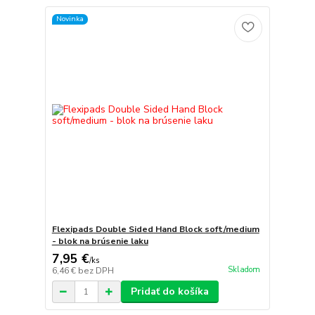
Novinka
Flexipads Double Sided Hand Block soft/medium
- blok na brúsenie laku
7,95 €
/
ks
Skladom
6,46 €
bez DPH
Pridať do košíka