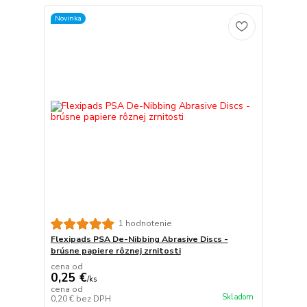
Novinka
1 hodnotenie
Flexipads PSA De-Nibbing Abrasive Discs -
brúsne papiere rôznej zrnitosti
cena od
0,25 €
/
ks
cena od
Skladom
0,20 €
bez DPH