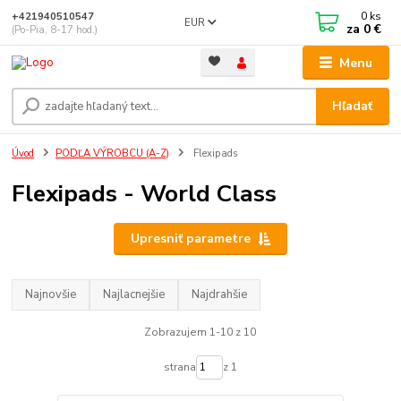
0
ks
+421940510547
EUR
za
0 €
(Po-Pia, 8-17 hod.)
Menu
Hľadať
Úvod
PODĽA VÝROBCU (A-Z)
Flexipads
Flexipads - World Class
Upresniť parametre
Najnovšie
Najlacnejšie
Najdrahšie
Zobrazujem 1-10 z 10
strana
z 1