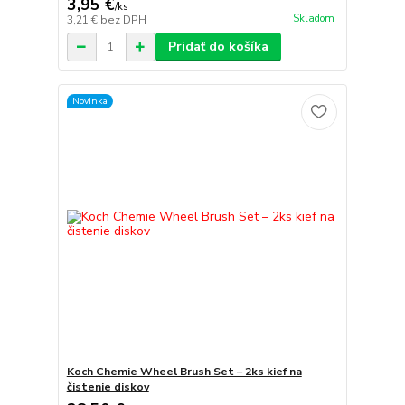
3,95 €
/
ks
Skladom
3,21 €
bez DPH
Pridať do košíka
Novinka
Koch Chemie Wheel Brush Set – 2ks kief na
čistenie diskov