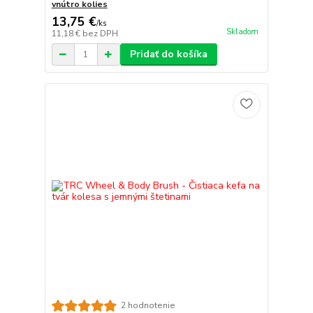
vnútro kolies
13,75 €
/
ks
Skladom
11,18 €
bez DPH
Pridať do košíka
2 hodnotenie