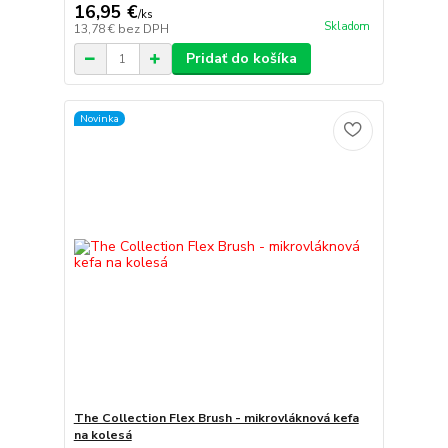
16,95 €
/
ks
Skladom
13,78 €
bez DPH
Pridať do košíka
Novinka
The Collection Flex Brush - mikrovláknová kefa
na kolesá