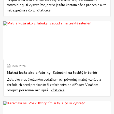
tomto blogu ti vysvetlíme, prečo je táto kontaminácia pre tvoje auto
nebezpečná a čo v...
čítať celé
25
.
02
.
2026
Matná koža ako z fabriky: Zabudni na lesklý interiér!
Zisti, ako vrátiť koženým sedačkám ich pôvodný matný vzhľad a
chrániť ich pred praskaním či zafarbením od džínsov. V našom
blogu ti poradíme, ako sprá...
čítať celé