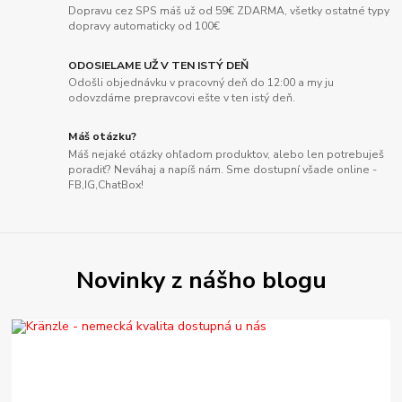
Dopravu cez SPS máš už od 59€ ZDARMA, všetky ostatné typy
dopravy automaticky od 100€
ODOSIELAME UŽ V TEN ISTÝ DEŇ
Odošli objednávku v pracovný deň do 12:00 a my ju
odovzdáme prepravcovi ešte v ten istý deň.
Máš otázku?
Máš nejaké otázky ohľadom produktov, alebo len potrebuješ
poradiť? Neváhaj a napíš nám. Sme dostupní všade online -
FB,IG,ChatBox!
Novinky z nášho blogu