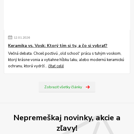
12
.
01
.
2026
Keramika vs. Vosk: Ktorý tím si ty, a čo si vybrať?
Večná debata. Chceš poctivú „old school“ prácu s tuhým voskom,
ktorý krásne vonia a vytiahne hĺbku laku, alebo modernú keramickú
ochranu, ktorá vydrží...
čítať celé
Zobraziť všetky články
Nepremeškaj novinky, akcie a
zľavy!