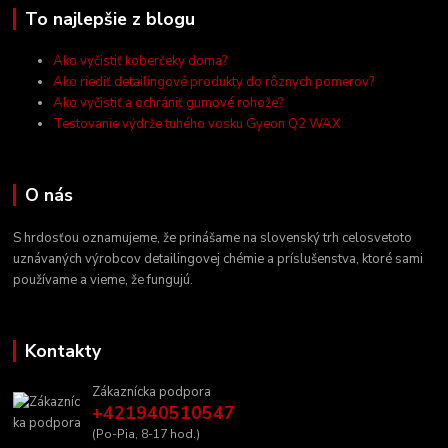
To najlepšie z blogu
Ako vyčistiť koberčeky doma?
Ako riediť detailingové produkty do rôznych pomerov?
Ako vyčistiť a ochrániť gumové rohože?
Testovanie výdrže tuhého vosku Gyeon Q2 WAX
O nás
S hrdosťou oznamujeme, že prinášame na slovenský trh celosvetoto
uznávaných výrobcov detailingovej chémie a príslušenstva, ktoré sami
používame a vieme, že fungujú.
Kontakty
Zákaznícka podpora
+421940510547
(Po-Pia, 8-17 hod.)