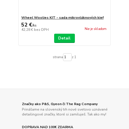
Wheel Woolies KIT - sada mikrovláknových kief
52 €
/
ks
Nie je skladom
42,28 €
bez DPH
Detail
strana
z 1
Značky ako P&S, Gyeon či The Rag Company
Prinášame na slovenský trh nové svetovo uznávané
detailingové značky, ktoré si zamiluješ. Tak ako my!
DOPRAVA NAD 100€ ZDARMA