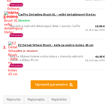
TOP produkt
CarPro Detailing Brush XL - veľký detailingový štetec
2.
Skladom
Najväčší a najhrubší detailingový štetec z ponuky CarPro
16,95 €
13,78 € bez DPH
TOP produkt
EZ Detail Wheel Brush - kefa na vnútro kolies 45 cm
3.
Nie je skladom
Kefa na hĺbkové čistenie vnútra kolesa z chemicky odolných
44,45 €
vlákien a dĺžkou 45 cm.
36,14 € bez DPH
TOP produkt
Upresniť parametre
Najnovšie
Najlacnejšie
Najdrahšie