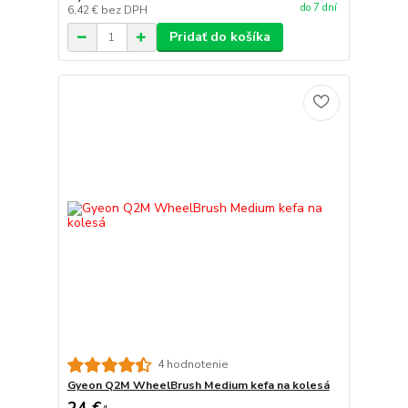
do 7 dní
6,42 €
bez DPH
Pridať do košíka
4 hodnotenie
Gyeon Q2M WheelBrush Medium kefa na kolesá
24 €