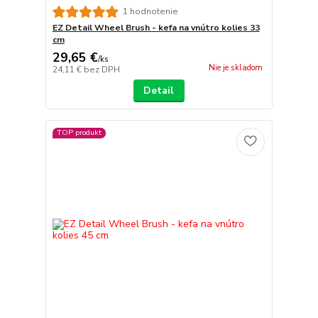
1 hodnotenie
EZ Detail Wheel Brush - kefa na vnútro kolies 33
cm
29,65 €
/
ks
Nie je skladom
24,11 €
bez DPH
Detail
TOP produkt