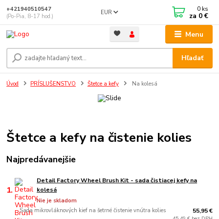
0
ks
+421940510547
EUR
za
0 €
(Po-Pia, 8-17 hod.)
Menu
Hľadať
Úvod
PRÍSLUŠENSTVO
Štetce a kefy
Na kolesá
Štetce a kefy na čistenie kolies
Najpredávanejšie
Detail Factory Wheel Brush Kit - sada čistiacej kefy na
1.
kolesá
Nie je skladom
Sada mikrovláknových kief na šetrné čistenie vnútra kolies
55,95 €
45,49 € bez DPH