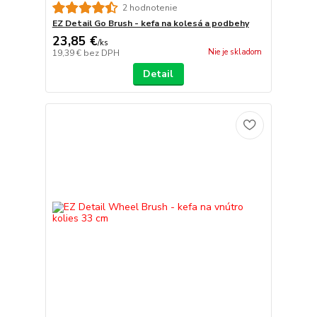
2 hodnotenie
EZ Detail Go Brush - kefa na kolesá a podbehy
23,85 €
/
ks
Nie je skladom
19,39 €
bez DPH
Detail