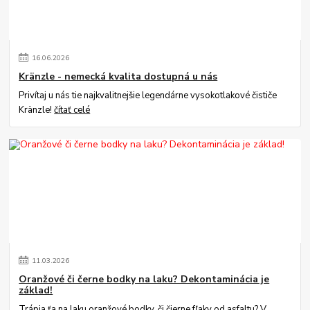
16
.
06
.
2026
Kränzle - nemecká kvalita dostupná u nás
Privítaj u nás tie najkvalitnejšie legendárne vysokotlakové čističe
Kränzle!
čítať celé
11
.
03
.
2026
Oranžové či černe bodky na laku? Dekontaminácia je
základ!
Trápia ťa na laku oranžové bodky, či čierne fľaky od asfaltu? V