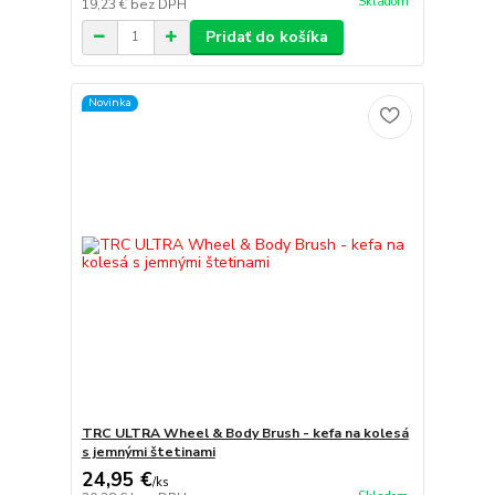
Skladom
19,23 €
bez DPH
Pridať do košíka
Novinka
TRC ULTRA Wheel & Body Brush - kefa na kolesá
s jemnými štetinami
24,95 €
/
ks