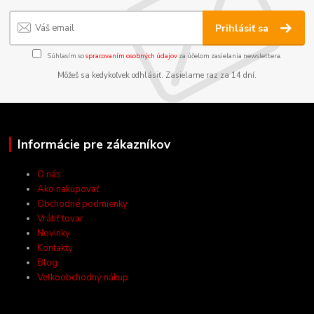
Prihlásiť sa
Súhlasím so
spracovaním osobných údajov
za účelom zasielania newslettera.
Môžeš sa kedykoľvek odhlásiť. Zasielame raz za 14 dní.
Informácie pre zákazníkov
O nás
Ako nakupovať
Obchodné podmienky
Vrátiť tovar
Novinky
Kontakty
Blog
Veľkoobchodný nákup