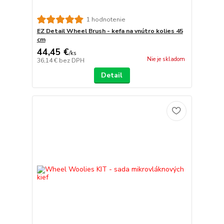
1 hodnotenie
EZ Detail Wheel Brush - kefa na vnútro kolies 45
cm
44,45 €
/
ks
Nie je skladom
36,14 €
bez DPH
Detail