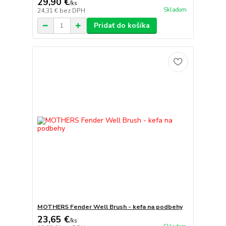
29,90 €
/
ks
Skladom
24,31 €
bez DPH
Pridať do košíka
MOTHERS Fender Well Brush - kefa na podbehy
23,65 €
/
ks