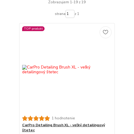
Zobrazujem 1-19 z 19
strana
z 1
TOP produkt
1 hodnotenie
CarPro Detailing Brush XL - veľký detailingový
štetec