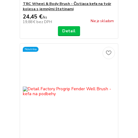
TRC Wheel & Body Brush - Čistiaca kefa na tvár
kolesa s jemnými štetinami
24,45 €
/
ks
Nie je skladom
19,88 €
bez DPH
Detail
Novinka