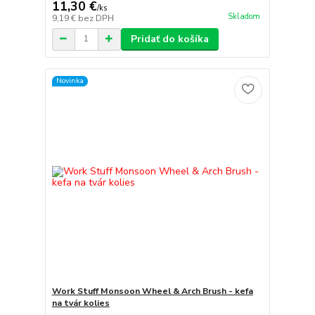
11,30 €
/
ks
Skladom
9,19 €
bez DPH
Pridať do košíka
Novinka
Work Stuff Monsoon Wheel & Arch Brush - kefa
na tvár kolies