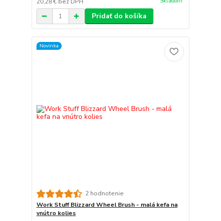
Skladom
20,28 €
bez DPH
Pridať do košíka
Novinka
2 hodnotenie
Work Stuff Blizzard Wheel Brush - malá kefa na
vnútro kolies