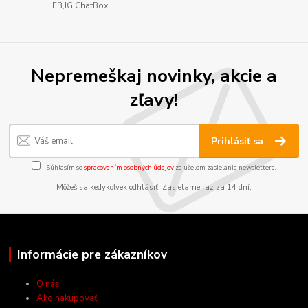
FB,IG,ChatBox!
Nepremeškaj novinky, akcie a
zľavy!
Prihlásiť sa
Súhlasím so
spracovaním osobných údajov
za účelom zasielania newslettera.
Môžeš sa kedykoľvek odhlásiť. Zasielame raz za 14 dní.
Informácie pre zákazníkov
O nás
Ako nakupovať