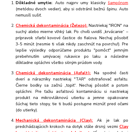
Dôkladné umytie:
Auto najprv umy klasicky
šampónom
(metódou dvoch vedier), aby si odstránil bežnú špinu. Auto
nemusíš sušiť.
Chemická dekontaminácia (Železo):
Nastriekaj "IRON" na
suchý alebo mierne vlhký lak. Po chvíli uvidíš „krvácanie“ –
prípravok sfarbí kovové častice do fialova. Nechaj pôsobiť
3-5 minút (nesmie ti však nikdy zaschnúť na povrchu!). Pre
lepšie výsledky odporúčame produktu "pomôcť" jemným
prebehnutím umývacej rukavice po laku a následne
dôkladne opláchni všetko silným prúdom vody.
Chemická dekontaminácia (Asfalt):
Na spodné časti
dverí a nárazníky nastriekaj "TAR" odstraňovač asfaltu.
Čierne bodky sa začnú „topiť“. Nechaj pôsobiť a potom
opláchni. Pre ťažiu asfaltovú kontamináciu si nastriekaj
produkt na mikrovláknovú utierku a jemne opakovane
šúchaj tieto stopy, tie ti budú postupne miznúť pred očami
(do utierky).
Mechanická dekontaminácia (Clay):
Ak je lak po
predchádzajúcich krokoch na dotyk stále drsný, vezmi
Clay