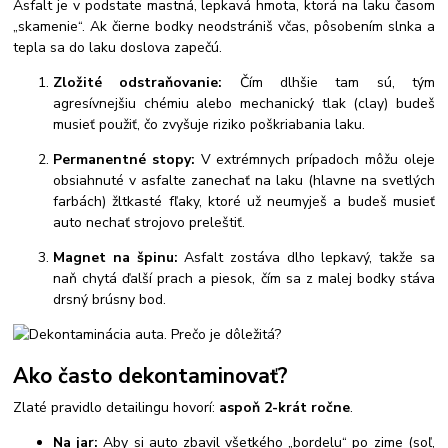
Asfalt je v podstate mastná, lepkavá hmota, ktorá na laku časom
„skamenie“. Ak čierne bodky neodstrániš včas, pôsobením slnka a
tepla sa do laku doslova zapečú.
Zložité odstraňovanie:
Čím dlhšie tam sú, tým
agresívnejšiu chémiu alebo mechanický tlak (clay) budeš
musieť použiť, čo zvyšuje riziko poškriabania laku.
Permanentné stopy:
V extrémnych prípadoch môžu oleje
obsiahnuté v asfalte zanechať na laku (hlavne na svetlých
farbách) žltkasté fľaky, ktoré už neumyješ a budeš musieť
auto nechať strojovo preleštiť.
Magnet na špinu:
Asfalt zostáva dlho lepkavý, takže sa
naň chytá ďalší prach a piesok, čím sa z malej bodky stáva
drsný brúsny bod.
Ako často dekontaminovať?
Zlaté pravidlo detailingu hovorí:
aspoň 2-krát ročne
.
Na jar:
Aby si auto zbavil všetkého „bordelu“ po zime (soľ,