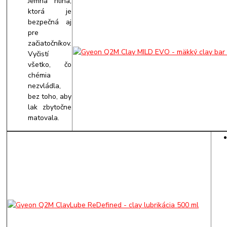
Jemná hlina,
ktorá je
bezpečná aj
pre
začiatočníkov.
Vyčistí
všetko, čo
chémia
nezvládla,
bez toho, aby
lak zbytočne
matovala.