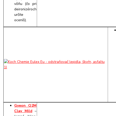
vôňu (čo pri
deironizéroch
určite
oceníš).
Gyeon Q2M
Clay Mild
–