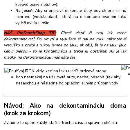
kovové piliny z pluhov).
Na jeseň:
Aby si pripravil dokonale čistý povrch pre zimnú
ochranu (vosk/sealant), ktorá na dekontaminovanom laku
vydrží oveľa dlhšie.
NÁŠ ProDetailShop TIP:
Chceš zistiť či tvoj lak treba
dekontaminovať? Po umytí a vysušení si daj na ruku mikroténvé
vrecúško a prejdi s rukou jemne po laku, ak cítiš, že je na laku (ako
keby) piesok - to je kontaminácia a treba ju odstrániť. Ak je lak
hladký, na dekontamináciu máš ešte čas.
Iron nastriekaj na už umyté auto, nechaj pôsobiť (tak aby
nezaschol) a následne ho opláchni silným prúdom vody
Návod: Ako na dekontamináciu doma
(krok za krokom)
Zvládne to úplne každý, stačí ti trocha času a správna chémia.