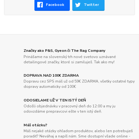
Facebook
Twitter
Značky ako P&S, Gyeon či The Rag Company
Prinášame na slovenský trh nové svetovo uznávané
detailingové značky, ktoré si zamiluješ. Tak ako my!
DOPRAVA NAD 100€ ZDARMA
Dopravu cez SPS máš už od 59€ ZDARMA, všetky ostatné typy
dopravy automaticky od 100€
ODOSIELAME UŽ V TEN ISTÝ DEŇ
Odošli objednávku v pracovný deň do 12:00 a my ju
odovzdáme prepravcovi ešte v ten istý deň.
Máš otázku?
Máš nejaké otázky ohľadom produktov, alebo len potrebuješ
poradiť? Neváhaj a napíš nám. Sme dostupní všade online -