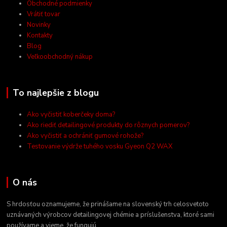
Obchodné podmienky
Vrátiť tovar
Novinky
Kontakty
Blog
Veľkoobchodný nákup
To najlepšie z blogu
Ako vyčistiť koberčeky doma?
Ako riediť detailingové produkty do rôznych pomerov?
Ako vyčistiť a ochrániť gumové rohože?
Testovanie výdrže tuhého vosku Gyeon Q2 WAX
O nás
S hrdosťou oznamujeme, že prinášame na slovenský trh celosvetoto
uznávaných výrobcov detailingovej chémie a príslušenstva, ktoré sami
používame a vieme, že fungujú.