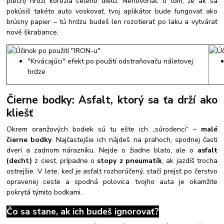
plech) hrozí korózia celého dielu. Nehovoriac o tom, že ak sa
pokúsiš takéto auto voskovať, tvoj aplikátor bude fungovať ako
brúsny papier – tú hrdzu budeš len rozotierať po laku a vytvárať
nové škrabance.
"Krvácajúci" efekt po použití odstraňovaču náletovej
hrdze
Čierne bodky: Asfalt, ktorý sa ťa drží ako
kliešť
Okrem oranžových bodiek sú tu ešte ich „súrodenci“ –
malé
čierne bodky
. Najčastejšie ich nájdeš na prahoch, spodnej časti
dverí a zadnom nárazníku. Nejde o žiadne blato, ale o
asfalt
(decht)
z ciest, prípadne o
stopy z pneumatík
, ak jazdíš trocha
ostrejšie. V lete, keď je asfalt rozhorúčený, stačí prejsť po čerstvo
opravenej ceste a spodná polovica tvojho auta je okamžite
pokrytá týmito bodkami.
Čo sa stane, ak ich budeš ignorovať?