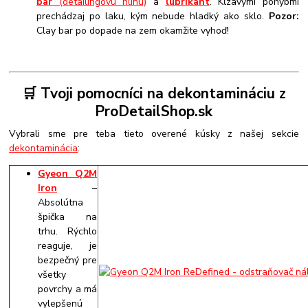
bar
(detailingovú hlinu)
a
lubrikant
. Kĺzavými pohybmi
prechádzaj po laku, kým nebude hladký ako sklo.
Pozor:
Clay bar po dopade na zem okamžite vyhoď!
🛒 Tvoji pomocníci na dekontamináciu z
ProDetailShop.sk
Vybrali sme pre teba tieto overené kúsky z našej sekcie
dekontaminácia
:
Gyeon Q2M
Iron
–
Absolútna
špička na
trhu. Rýchlo
reaguje, je
bezpečný pre
všetky
povrchy a má
vylepšenú