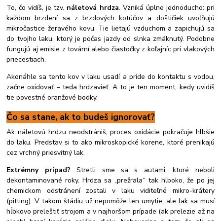
To, čo vidíš, je tzv.
náletová hrdza
. Vzniká úplne jednoducho: pri
každom brzdení sa z brzdových kotúčov a doštičiek uvoľňujú
mikročastice žeravého kovu. Tie lietajú vzduchom a zapichujú sa
do tvojho laku, ktorý je počas jazdy od slnka zmäknutý. Podobne
fungujú aj emisie z tovární alebo čiastočky z koľajníc pri vlakových
priecestiach.
Akonáhle sa tento kov v laku usadí a príde do kontaktu s vodou,
začne oxidovať – teda hrdzavieť. A to je ten moment, kedy uvidíš
tie povestné oranžové bodky.
Čo sa stane, ak to budeš ignorovať?
Ak náletovú hrdzu neodstrániš, proces oxidácie pokračuje hlbšie
do laku. Predstav si to ako mikroskopické korene, ktoré prenikajú
cez vrchný priesvitný lak.
Extrémny prípad?
Stretli sme sa s autami, ktoré neboli
dekontaminované roky. Hrdza sa „prežrala“ tak hlboko, že po jej
chemickom odstránení zostali v laku viditeľné mikro-krátery
(pitting). V takom štádiu už nepomôže len umytie, ale lak sa musí
hĺbkovo preleštiť strojom a v najhoršom prípade (ak prelezie až na