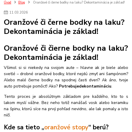
ozivovac plastov
impregnacia
ozivovac
plastov
pneumatik
Úvod
Blog
Oranžové či černe bodky na laku? Dekontaminácia je základ!
detailing
umyvanie auta
onr
keramická ochrana
cancoat
11
.
03
.
2026
gyeon cancoat
aplikacia keramickej ochrany
ako na to
Oranžové či černe bodky na laku?
ako na keramiku
p&s
audi
rs6
podbehy
ochrana
zima
Dekontaminácia je základ!
aplikacia ochrany
sealant
sonax
bez tepovania
koberceky
Oranžové či čierne bodky na laku?
Dekontaminácia je základ!
Všimol si si niekedy na svojom aute – hlavne ak je biele alebo
svetlé – drobné oranžové bodky, ktoré nejdú zmyť ani šampónom?
Alebo malé čierne bodky na spodnej časti dverí? Ak áno, tvoje
auto potrebuje pomôcť! Ako?
Potrebuje
dekontamináciu
.
Tento proces je absolútnym základom pre každého, kto to s
lakom myslí vážne. Bez neho totiž nanášaš vosk alebo keramiku
na špinu, ktorú síce na prvý pohľad nevidno, ale lak pomaly a isto
ničí.
Kde sa tieto „
oranžové stopy
“ berú?