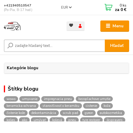
0
ks
+421940510547
EUR
za
0 €
(Po-Pia, 8-17 hod.)
Menu
Hľadať
Kategórie blogu
Štítky blogu
wowo
umyvanie
impregnacia pneu
bezoplachove umytie
keramicka ochrana
starostlivosť o keramiku
cistenie
koža
čistenie kože
dekontaminácia
scrub pad
gyeon
autokozmetika
kolies
ako
umývať
kolesá
pneu
tyre restorer
iksprayers
foampro2
napenovac
ikfoampro2
prodetailshop