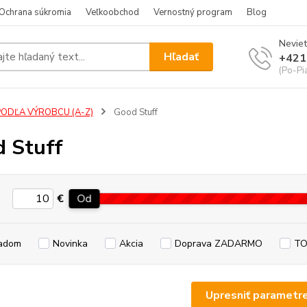
Ochrana súkromia
Veľkoobchod
Vernostný program
Blog
Neviet
Hľadať
+421
(Po-Pi
PODĽA VÝROBCU (A-Z)
Good Stuff
 Stuff
€
Od
adom
Novinka
Akcia
Doprava ZADARMO
TO
Upresniť parametr