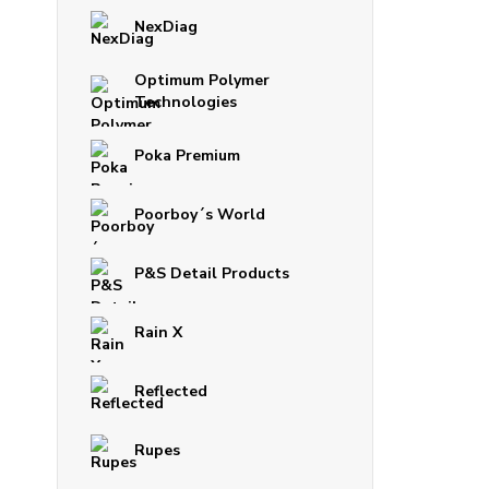
NexDiag
Optimum Polymer
Technologies
Poka Premium
Poorboy´s World
P&S Detail Products
Rain X
Reflected
Rupes