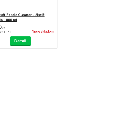
ff Fabric Cleaner - čistič
ia 1000 ml
€
/
ks
Nie je skladom
ez DPH
Detail