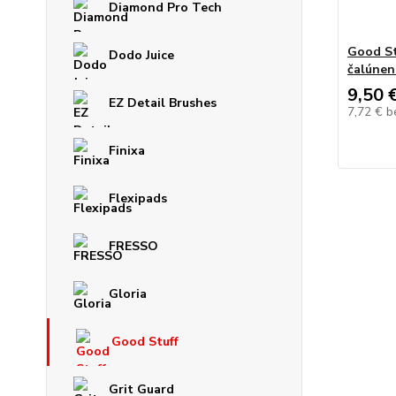
Diamond Pro Tech
Good Stu
Dodo Juice
čalúnen
9,50 
EZ Detail Brushes
7,72 €
b
Finixa
Flexipads
FRESSO
Gloria
Good Stuff
Grit Guard