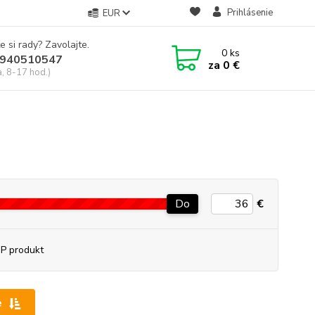
Prihlásenie
EUR
e si rady? Zavolajte.
0
ks
940510547
za
0 €
a, 8-17 hod.)
Do
€
P produkt
e