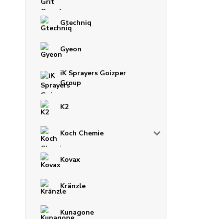
Gtechniq
Gyeon
iK Sprayers Goizper
Group
K2
Koch Chemie
Kovax
Kränzle
Kunagone