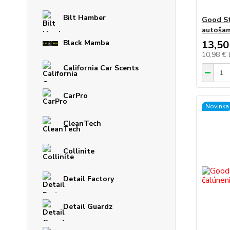
Bilt Hamber
Good St
autoša
13,50
Black Mamba
10,98 €
California Car Scents
CarPro
Novinka
CleanTech
Collinite
Detail Factory
Detail Guardz