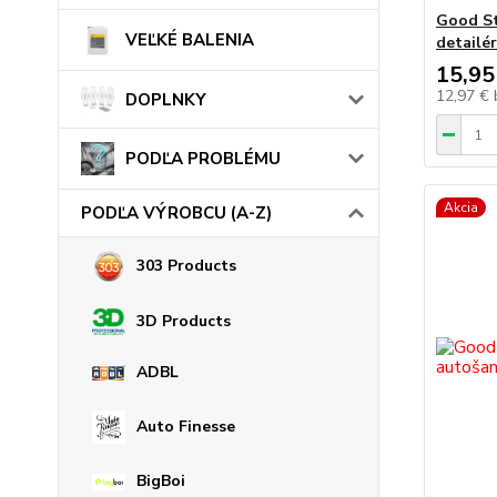
Good St
VEĽKÉ BALENIA
detailé
15,95
12,97 €
DOPLNKY
PODĽA PROBLÉMU
Akcia
PODĽA VÝROBCU (A-Z)
303 Products
3D Products
ADBL
Auto Finesse
BigBoi