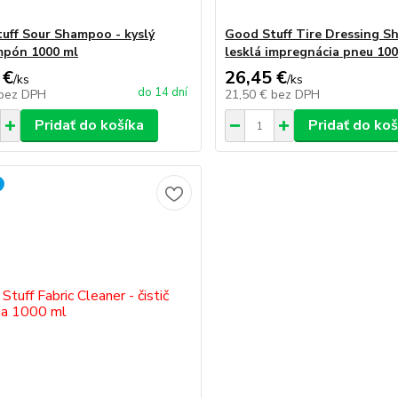
uff Sour Shampoo - kyslý
Good Stuff Tire Dressing Sh
mpón 1000 ml
lesklá impregnácia pneu 10
 €
26,45 €
/
ks
/
ks
do 14 dní
bez DPH
21,50 €
bez DPH
Pridať do košíka
Pridať do koš