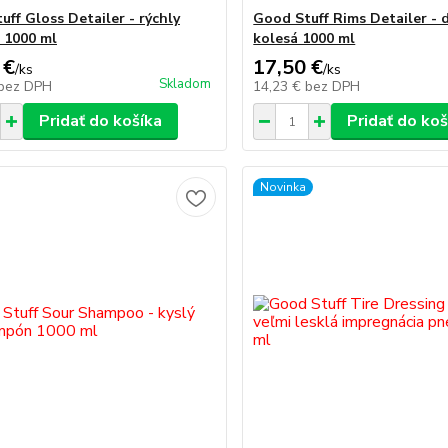
uff Gloss Detailer - rýchly
Good Stuff Rims Detailer - d
r 1000 ml
kolesá 1000 ml
 €
17,50 €
/
ks
/
ks
Skladom
bez DPH
14,23 €
bez DPH
Pridať do košíka
Pridať do koš
Novinka