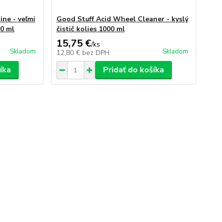
ine - veľmi
Good Stuff Acid Wheel Cleaner - kyslý
00 ml
čistič kolies 1000 ml
15,75 €
/
ks
Skladom
Skladom
12,80 €
bez DPH
íka
Pridať do košíka