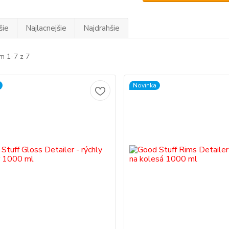
šie
Najlacnejšie
Najdrahšie
m 1-7 z 7
Novinka