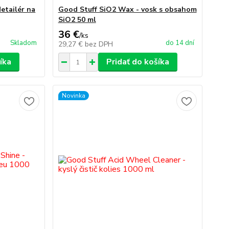
etailér na
Good Stuff SiO2 Wax - vosk s obsahom
SiO2 50 ml
36 €
/
ks
Skladom
do 14 dní
29,27 €
bez DPH
íka
Pridať do košíka
Novinka