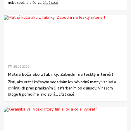
nebezpečná a čo v...
čítať celé
25
.
02
.
2026
Matná koža ako z fabriky: Zabudni na lesklý interiér!
Zisti, ako vrátiť koženým sedačkám ich pôvodný matný vzhľad a
chrániť ich pred praskaním či zafarbením od džínsov. V našom
blogu ti poradíme, ako sprá...
čítať celé