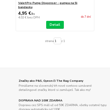
ValetPro Pump Dispenser - pumpa na 5l
bandasku
4,95 €
/
ks
do 7 dní
4,02 €
bez DPH
Detail
strana
z 1
Značky ako P&S, Gyeon či The Rag Company
Prinášame na slovenský trh nové svetovo uznávané
detailingové značky, ktoré si zamiluješ. Tak ako my!
DOPRAVA NAD 100€ ZDARMA
Dopravu cez SPS máš už od 59€ ZDARMA, všetky ostatné typy
dopravy automaticky od 100€