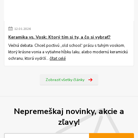
12
.
01
.
2026
Keramika vs. Vosk: Ktorý tím si ty, a čo si vybrať?
Večná debata. Chceš poctivú „old school“ prácu s tuhým voskom,
ktorý krásne vonia a vytiahne hĺbku laku, alebo modernú keramickú
ochranu, ktorá vydrží...
čítať celé
Zobraziť všetky články
Nepremeškaj novinky, akcie a
zľavy!