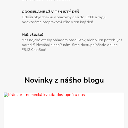
ODOSIELAME UŽ V TEN ISTÝ DEŇ
Odošli objednávku v pracovný deň do 12:00 a my ju
odovzdáme prepravcovi ešte v ten istý deň.
Máš otázku?
Máš nejaké otázky ohľadom produktov, alebo len potrebuješ
poradiť? Neváhaj a napíš nám. Sme dostupní všade online -
FB,IG,ChatBox!
Novinky z nášho blogu