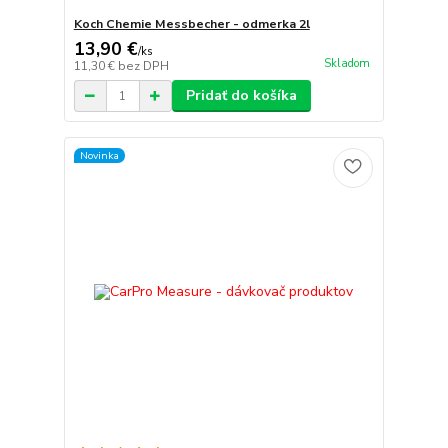
Koch Chemie Messbecher - odmerka 2l
13,90 €
/
ks
Skladom
11,30 €
bez DPH
Pridať do košíka
Novinka