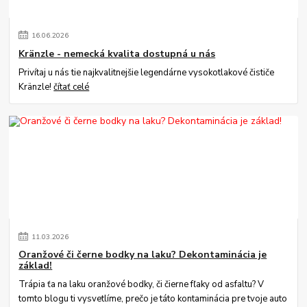
16
.
06
.
2026
Kränzle - nemecká kvalita dostupná u nás
Privítaj u nás tie najkvalitnejšie legendárne vysokotlakové čističe
Kränzle!
čítať celé
11
.
03
.
2026
Oranžové či černe bodky na laku? Dekontaminácia je
základ!
Trápia ťa na laku oranžové bodky, či čierne fľaky od asfaltu? V
tomto blogu ti vysvetlíme, prečo je táto kontaminácia pre tvoje auto