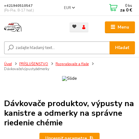
0
ks
+421940510547
EUR
za
0 €
(Po-Pia, 8-17 hod.)
Menu
Hľadať
Úvod
PRÍSLUŠENSTVO
Rozprašovače a fľaše
Dávkovače/výpusty/odmerky
Dávkovače produktov, výpusty na
kanistre a odmerky na správne
riedenie chémie
Upresniť parametre