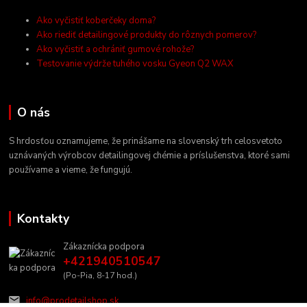
Ako vyčistiť koberčeky doma?
Ako riediť detailingové produkty do rôznych pomerov?
Ako vyčistiť a ochrániť gumové rohože?
Testovanie výdrže tuhého vosku Gyeon Q2 WAX
O nás
S hrdosťou oznamujeme, že prinášame na slovenský trh celosvetoto
uznávaných výrobcov detailingovej chémie a príslušenstva, ktoré sami
používame a vieme, že fungujú.
Kontakty
Zákaznícka podpora
+421940510547
(Po-Pia, 8-17 hod.)
info@prodetailshop.sk