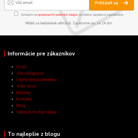
Prihlásiť sa
Súhlasím so
spracovaním osobných údajov
za účelom zasielania newslettera.
Môžeš sa kedykoľvek odhlásiť. Zasielame raz za 14 dní.
Informácie pre zákazníkov
O nás
Ako nakupovať
Obchodné podmienky
Vrátiť tovar
Novinky
Kontakty
Blog
Veľkoobchodný nákup
To najlepšie z blogu