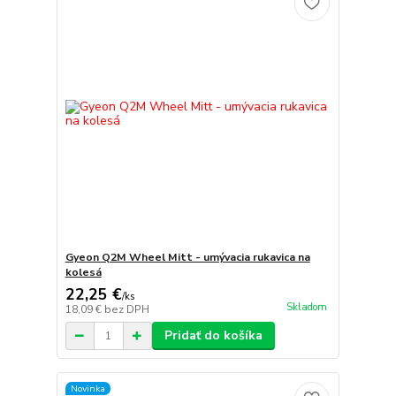
Gyeon Q2M Wheel Mitt - umývacia rukavica na
kolesá
22,25 €
/
ks
Skladom
18,09 €
bez DPH
Pridať do košíka
Novinka