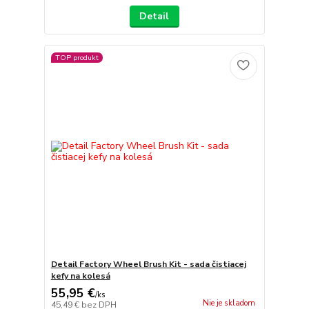
Detail
TOP produkt
Detail Factory Wheel Brush Kit - sada čistiacej
kefy na kolesá
55,95 €
/
ks
Nie je skladom
45,49 €
bez DPH