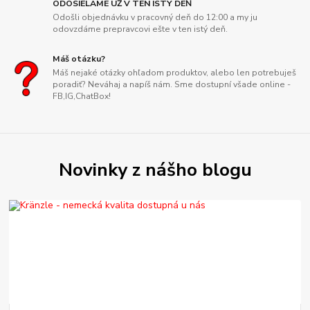
ODOSIELAME UŽ V TEN ISTÝ DEŇ
Odošli objednávku v pracovný deň do 12:00 a my ju
odovzdáme prepravcovi ešte v ten istý deň.
Máš otázku?
Máš nejaké otázky ohľadom produktov, alebo len potrebuješ
poradiť? Neváhaj a napíš nám. Sme dostupní všade online -
FB,IG,ChatBox!
Novinky z nášho blogu