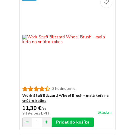
2 hodnotenie
Work Stuff Blizzard Wheel Brush - malá kefa na
vnútro kolies
11,30 €
/
ks
Skladom
9,19 €
bez DPH
Pridať do košíka