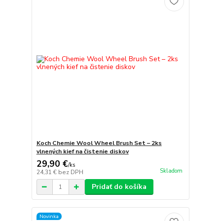
Koch Chemie Wool Wheel Brush Set – 2ks
vlnených kief na čistenie diskov
29,90 €
/
ks
Skladom
24,31 €
bez DPH
Pridať do košíka
Novinka