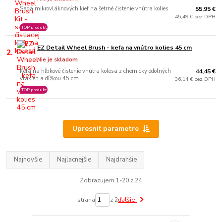
Sada mikrovláknových kief na šetrné čistenie vnútra kolies
55,95 €
45,49 € bez DPH
TOP produkt
EZ Detail Wheel Brush - kefa na vnútro kolies 45 cm
2.
Nie je skladom
Kefa na hĺbkové čistenie vnútra kolesa z chemicky odolných
44,45 €
vlákien a dĺžkou 45 cm.
36,14 € bez DPH
TOP produkt
Upresniť parametre
Najnovšie
Najlacnejšie
Najdrahšie
Zobrazujem 1-20 z 24
strana
z 2
ďalšie