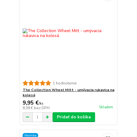
1 hodnotenie
The Collection Wheel Mitt - umývacia rukavica na
kolesá
9,95 €
/
ks
Skladom
8,09 €
bez DPH
Pridať do košíka
Novinka