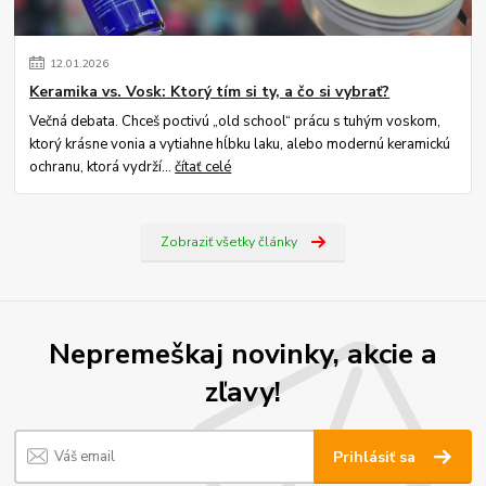
12
.
01
.
2026
Keramika vs. Vosk: Ktorý tím si ty, a čo si vybrať?
Večná debata. Chceš poctivú „old school“ prácu s tuhým voskom,
ktorý krásne vonia a vytiahne hĺbku laku, alebo modernú keramickú
ochranu, ktorá vydrží...
čítať celé
Zobraziť všetky články
Nepremeškaj novinky, akcie a
zľavy!
Prihlásiť sa