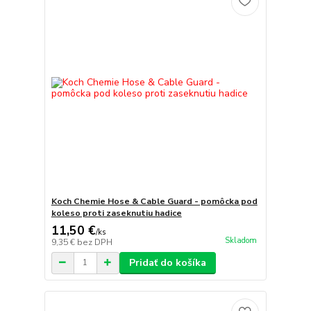
Koch Chemie Hose & Cable Guard - pomôcka pod
koleso proti zaseknutiu hadice
11,50 €
/
ks
Skladom
9,35 €
bez DPH
Pridať do košíka