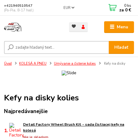
0
ks
+421940510547
EUR
za
0 €
(Po-Pia, 8-17 hod.)
Menu
Hľadať
Úvod
KOLESÁ A PNEU
Umývanie a čistenie kolies
Kefy na disky
Kefy na disky kolies
Najpredávanejšie
Detail Factory Wheel Brush Kit - sada čistiacej kefy na
1.
kolesá
Nie je skladom