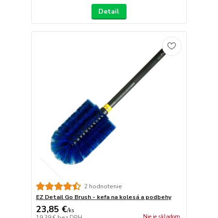
Detail
2 hodnotenie
EZ Detail Go Brush - kefa na kolesá a podbehy
23,85 €
/
ks
Nie je skladom
19,39 €
bez DPH