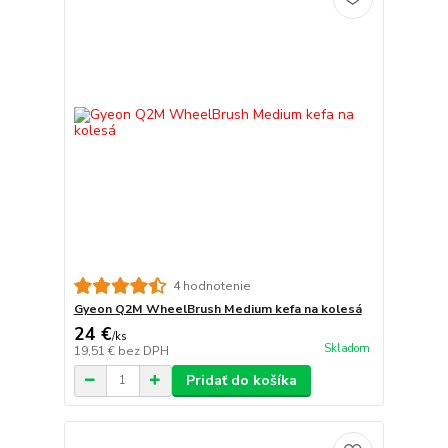
4 hodnotenie
Gyeon Q2M WheelBrush Medium kefa na kolesá
24 €
/
ks
Skladom
19,51 €
bez DPH
Pridať do košíka