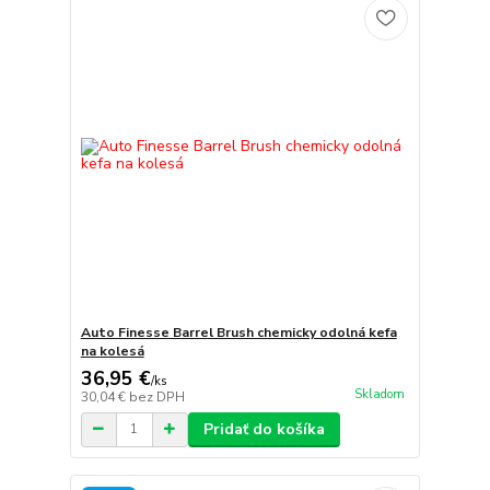
Auto Finesse Barrel Brush chemicky odolná kefa
na kolesá
36,95 €
/
ks
Skladom
30,04 €
bez DPH
Pridať do košíka