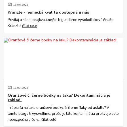
16
.
06
.
2026
Kränzle - nemecká kvalita dostupná u nás
Privítaj u nás tie najkvalitnejšie legendárne vysokotlakové čističe
Kränzle!
čítať celé
11
.
03
.
2026
Oranžové či černe bodky na laku? Dekontaminácia je
základ!
Trápia ťa na laku oranžové bodky, či čierne fľaky od asfaltu? V
tomto blogu ti vysvetlíme, prečo je táto kontaminácia pre tvoje auto
nebezpečná a čo v...
čítať celé