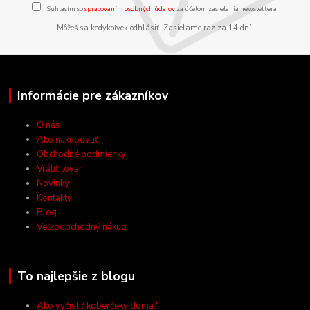
Súhlasím so
spracovaním osobných údajov
za účelom zasielania newslettera.
Môžeš sa kedykoľvek odhlásiť. Zasielame raz za 14 dní.
Informácie pre zákazníkov
O nás
Ako nakupovať
Obchodné podmienky
Vrátiť tovar
Novinky
Kontakty
Blog
Veľkoobchodný nákup
To najlepšie z blogu
Ako vyčistiť koberčeky doma?