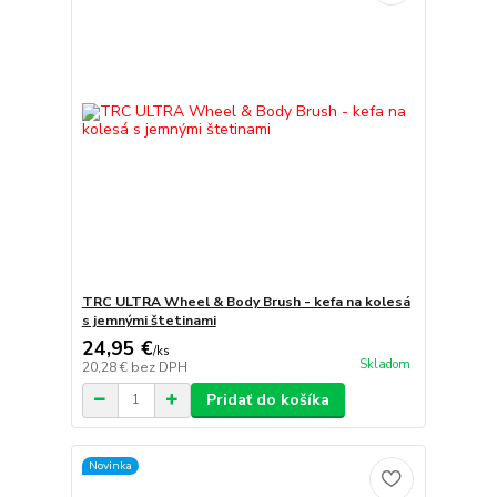
TRC ULTRA Wheel & Body Brush - kefa na kolesá
s jemnými štetinami
24,95 €
/
ks
Skladom
20,28 €
bez DPH
Pridať do košíka
Novinka