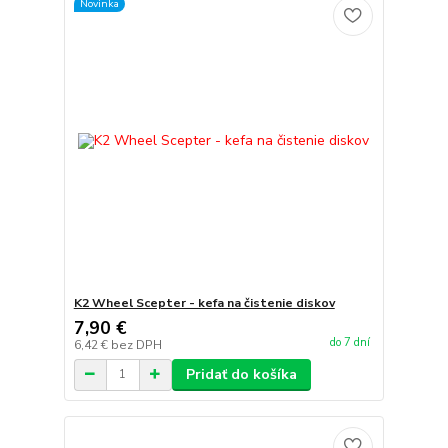
Novinka
K2 Wheel Scepter - kefa na čistenie diskov
7,90 €
do 7 dní
6,42 €
bez DPH
Pridať do košíka