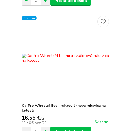
Pridať do košíka
Novinka
CarPro WheelsMitt - mikrovláknová rukavica na
kolesá
16,55 €
/
ks
Skladom
13,46 €
bez DPH