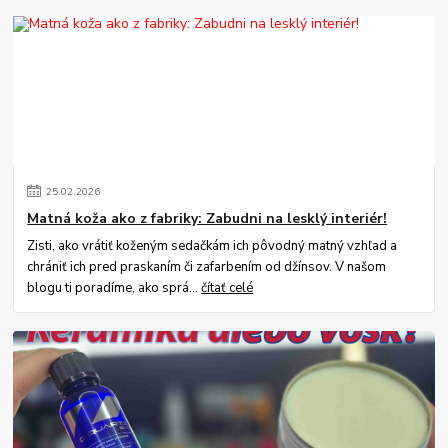
25
.
02
.
2026
Matná koža ako z fabriky: Zabudni na lesklý interiér!
Zisti, ako vrátiť koženým sedačkám ich pôvodný matný vzhľad a
chrániť ich pred praskaním či zafarbením od džínsov. V našom
blogu ti poradíme, ako sprá...
čítať celé