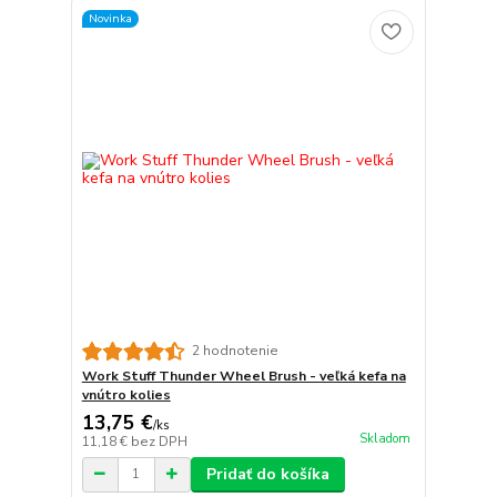
Novinka
2 hodnotenie
Work Stuff Thunder Wheel Brush - veľká kefa na
vnútro kolies
13,75 €
/
ks
Skladom
11,18 €
bez DPH
Pridať do košíka