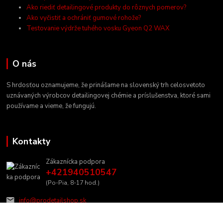
Ako riediť detailingové produkty do rôznych pomerov?
Ako vyčistiť a ochrániť gumové rohože?
Testovanie výdrže tuhého vosku Gyeon Q2 WAX
O nás
S hrdosťou oznamujeme, že prinášame na slovenský trh celosvetoto
uznávaných výrobcov detailingovej chémie a príslušenstva, ktoré sami
používame a vieme, že fungujú.
Kontakty
Zákaznícka podpora
+421940510547
(Po-Pia, 8-17 hod.)
info@prodetailshop.sk