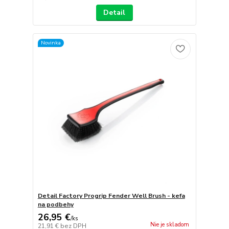
Detail
Novinka
Detail Factory Progrip Fender Well Brush - kefa
na podbehy
26,95 €
/
ks
Nie je skladom
21,91 €
bez DPH