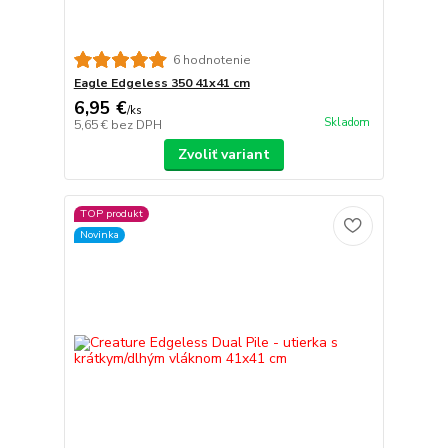
6 hodnotenie
Eagle Edgeless 350 41x41 cm
6,95 €
/
ks
Skladom
5,65 €
bez DPH
Zvoliť variant
TOP produkt
Novinka