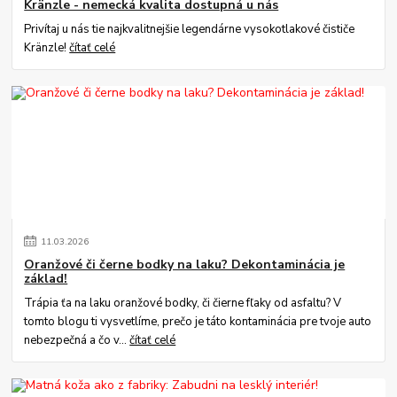
Kränzle - nemecká kvalita dostupná u nás
Privítaj u nás tie najkvalitnejšie legendárne vysokotlakové čističe
Kränzle!
čítať celé
11
.
03
.
2026
Oranžové či černe bodky na laku? Dekontaminácia je
základ!
Trápia ťa na laku oranžové bodky, či čierne fľaky od asfaltu? V
tomto blogu ti vysvetlíme, prečo je táto kontaminácia pre tvoje auto
nebezpečná a čo v...
čítať celé