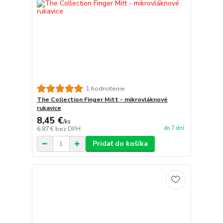
1 hodnotenie
The Collection Finger Mitt - mikrovláknové
rukavice
8,45 €
/
ks
do 7 dní
6,87 €
bez DPH
Pridať do košíka