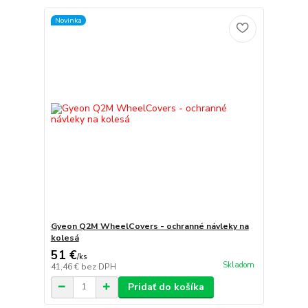
Novinka
Gyeon Q2M WheelCovers - ochranné návleky na
kolesá
51 €
/
ks
Skladom
41,46 €
bez DPH
Pridať do košíka