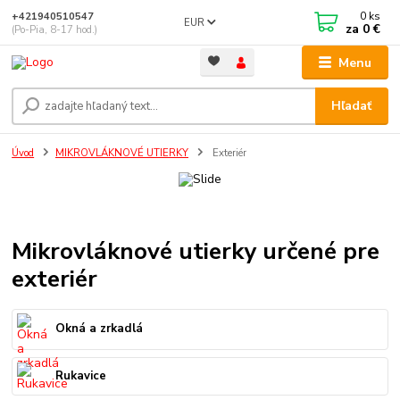
0
ks
+421940510547
EUR
za
0 €
(Po-Pia, 8-17 hod.)
Menu
Hľadať
Úvod
MIKROVLÁKNOVÉ UTIERKY
Exteriér
Mikrovláknové utierky určené pre
exteriér
Okná a zrkadlá
Rukavice