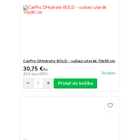
CarPro DHydrate BOLD - sušiaci uterák 70x90 cm
30,75 €
/
ks
Skladom
25 €
bez DPH
Pridať do košíka