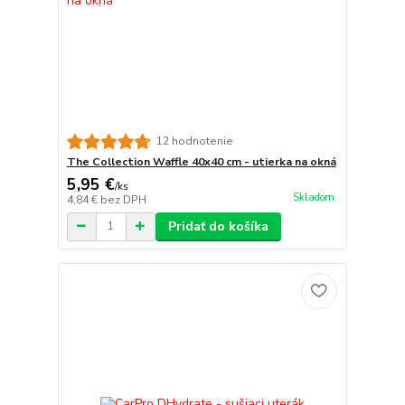
12 hodnotenie
The Collection Waffle 40x40 cm - utierka na okná
5,95 €
/
ks
Skladom
4,84 €
bez DPH
Pridať do košíka