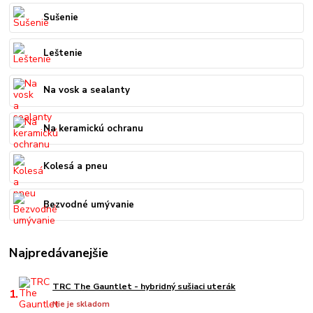
Sušenie
Leštenie
Na vosk a sealanty
Na keramickú ochranu
Kolesá a pneu
Bezvodné umývanie
Najpredávanejšie
TRC The Gauntlet - hybridný sušiaci uterák
1.
Nie je skladom