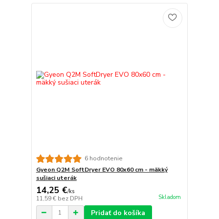
6 hodnotenie
Gyeon Q2M SoftDryer EVO 80x60 cm - mäkký
sušiaci uterák
14,25 €
/
ks
Skladom
11,59 €
bez DPH
Pridať do košíka