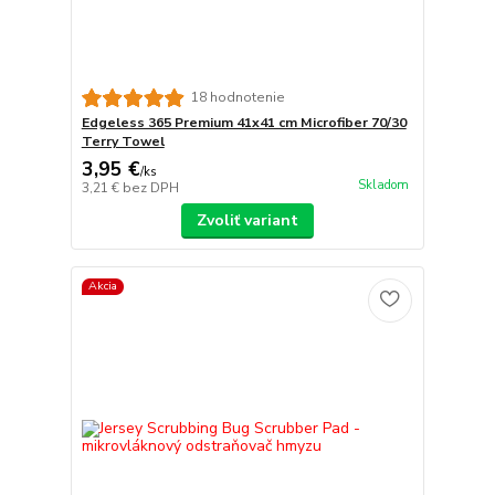
18 hodnotenie
Edgeless 365 Premium 41x41 cm Microfiber 70/30
Terry Towel
3,95 €
/
ks
Skladom
3,21 €
bez DPH
Zvoliť variant
Akcia