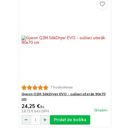
7 hodnotenie
Gyeon Q2M SilkDryer EVO - sušiaci uterák 90x70
cm
24,25 €
/
ks
Skladom
19,72 €
bez DPH
Pridať do košíka