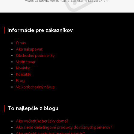
Môžeš sa kedykoľvek odhlásiť. Zasielame raz za 14 dní.
Informácie pre zákazníkov
O nás
Ako nakupovať
Obchodné podmienky
Vrátiť tovar
Novinky
Kontakty
Blog
Veľkoobchodný nákup
To najlepšie z blogu
Ako vyčistiť koberčeky doma?
Ako riediť detailingové produkty do rôznych pomerov?
Ako vyčistiť a ochrániť gumové rohože?