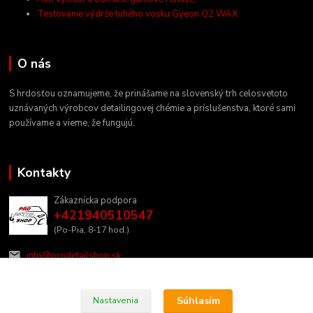
Testovanie výdrže tuhého vosku Gyeon Q2 WAX
O nás
S hrdosťou oznamujeme, že prinášame na slovenský trh celosvetoto
uznávaných výrobcov detailingovej chémie a príslušenstva, ktoré sami
používame a vieme, že fungujú.
Kontakty
Zákaznícka podpora
+421940510547
(Po-Pia, 8-17 hod.)
info@prodetailshop.sk
Súhlasím
Nastavenia