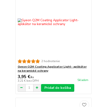
2 hodnotenie
Gyeon Q2M Coating Applicator Light- aplikátor
na keramické ochrany
3,95 €
/
ks
Skladom
3,21 €
bez DPH
Pridať do košíka