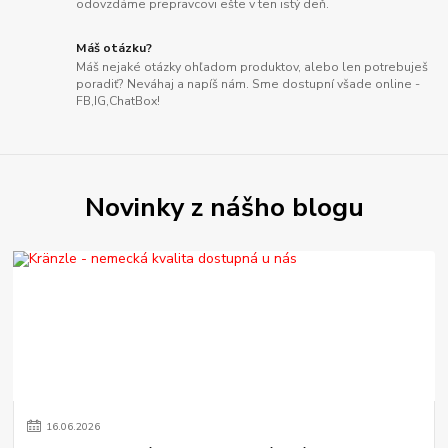
odovzdáme prepravcovi ešte v ten istý deň.
Máš otázku?
Máš nejaké otázky ohľadom produktov, alebo len potrebuješ
poradiť? Neváhaj a napíš nám. Sme dostupní všade online -
FB,IG,ChatBox!
Novinky z nášho blogu
16
.
06
.
2026