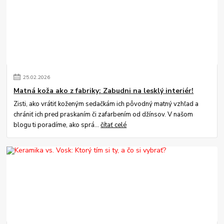
25
.
02
.
2026
Matná koža ako z fabriky: Zabudni na lesklý interiér!
Zisti, ako vrátiť koženým sedačkám ich pôvodný matný vzhľad a
chrániť ich pred praskaním či zafarbením od džínsov. V našom
blogu ti poradíme, ako sprá...
čítať celé