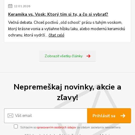
12
.
01
.
2026
Keramika vs. Vosk: Ktorý tím si ty, a čo si vybrať?
Večná debata. Chceš poctivú „old school“ prácu s tuhým voskom,
ktorý krásne vonia a vytiahne hĺbku laku, alebo modernú keramickú
ochranu, ktorá vydrží...
čítať celé
Zobraziť všetky články
Nepremeškaj novinky, akcie a
zľavy!
Prihlásiť sa
Súhlasím so
spracovaním osobných údajov
za účelom zasielania newslettera.