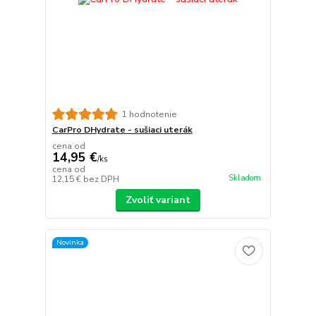
1 hodnotenie
CarPro DHydrate - sušiaci uterák
cena od
14,95 €
/
ks
cena od
Skladom
12,15 €
bez DPH
Zvoliť variant
Novinka