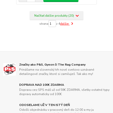
Načítať ďalšie produkty (20)
strana
z 4
ďalšie
Značky ako P&S, Gyeon či The Rag Company
Prinášame na slovenský trh nové svetovo uznávané
detailingové značky, ktoré si zamiluješ. Tak ako my!
DOPRAVA NAD 100€ ZDARMA
Dopravu cez SPS máš už od 59€ ZDARMA, všetky ostatné typy
dopravy automaticky od 100€
ODOSIELAME UŽ V TEN ISTÝ DEŇ
Odošli objednávku v pracovný deň do 12:00 a my ju