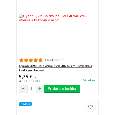
4 hodnotenie
Gyeon Q2M BaldWipe EVO 40x40 cm - utierka s
krátkym vlasom
5,75 €
/
ks
Skladom
4,67 €
bez DPH
Pridať do košíka
Novinka