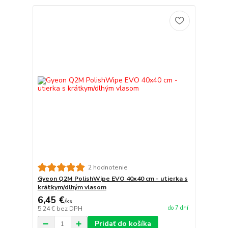
2 hodnotenie
Gyeon Q2M PolishWipe EVO 40x40 cm - utierka s
krátkym/dlhým vlasom
6,45 €
/
ks
do 7 dní
5,24 €
bez DPH
Pridať do košíka