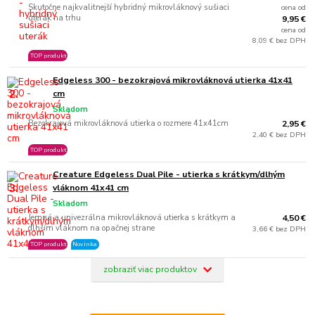
Skutočne najkvalitnejší hybridný mikrovláknový sušiaci
cena od
uterák na trhu
9,95 €
cena od
8,09 € bez DPH
TOP produkt
Edgeless 300 - bezokrajová mikrovláknová utierka 41x41
2.
cm
Skladom
Bezokrajová mikrovláknová utierka o rozmere 41x41cm
2,95 €
2,40 € bez DPH
TOP produkt
Creature Edgeless Dual Pile - utierka s krátkym/dlhým
3.
vláknom 41x41 cm
Skladom
Jemná a univezrálna mikrovláknová utierka s krátkym a
4,50 €
dlhším vláknom na opačnej strane
3,66 € bez DPH
TOP produkt
Novinka
zobraziť viac produktov