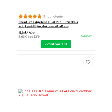
9 hodnotenie
Creature Edgeless Dual Pile - utierka s
krátkym/dlhým vláknom 41x41 cm
4,50 €
/
ks
Skladom
3,66 €
bez DPH
Zvoliť variant