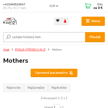
0
ks
+421940510547
EUR
za
0 €
(Po-Pia, 8-17 hod.)
Menu
Hľadať
Úvod
PODĽA VÝROBCU (A-Z)
Mothers
Mothers
Upresniť parametre
Najnovšie
Najlacnejšie
Najdrahšie
Zobrazujem 1-2 z 2
strana
z 1