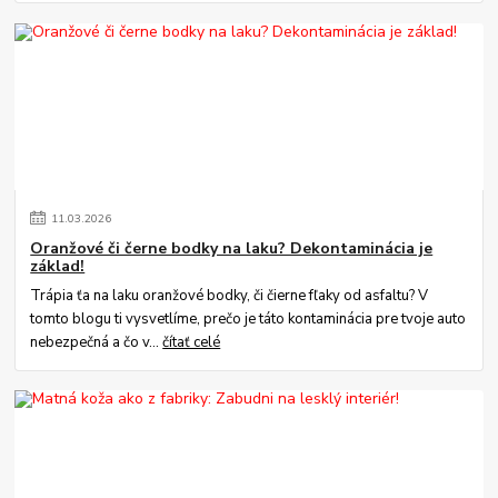
11
.
03
.
2026
Oranžové či černe bodky na laku? Dekontaminácia je
základ!
Trápia ťa na laku oranžové bodky, či čierne fľaky od asfaltu? V
tomto blogu ti vysvetlíme, prečo je táto kontaminácia pre tvoje auto
nebezpečná a čo v...
čítať celé