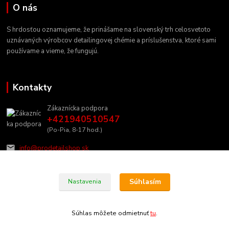
O nás
S hrdosťou oznamujeme, že prinášame na slovenský trh celosvetoto
uznávaných výrobcov detailingovej chémie a príslušenstva, ktoré sami
používame a vieme, že fungujú.
Kontakty
Zákaznícka podpora
+421940510547
(Po-Pia, 8-17 hod.)
info@prodetailshop.sk
Súhlasím
Nastavenia
Súhlas môžete odmietnuť
tu
.
Vytvorené na
Eshop-rychlo.sk