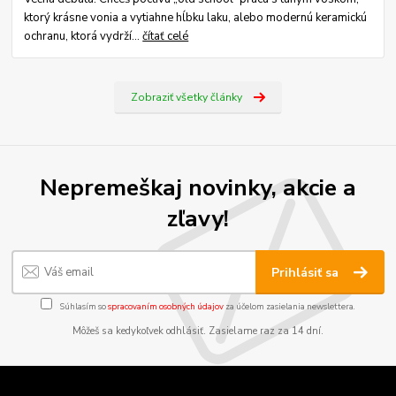
ktorý krásne vonia a vytiahne hĺbku laku, alebo modernú keramickú
ochranu, ktorá vydrží...
čítať celé
Zobraziť všetky články
Nepremeškaj novinky, akcie a
zľavy!
Prihlásiť sa
Súhlasím so
spracovaním osobných údajov
za účelom zasielania newslettera.
Môžeš sa kedykoľvek odhlásiť. Zasielame raz za 14 dní.