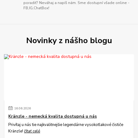
poradiť? Neváhaj a napíš nám. Sme dostupní všade online -
FB,IG,ChatBox!
Novinky z nášho blogu
16
.
06
.
2026
Kränzle - nemecká kvalita dostupná u nás
Privítaj u nás tie najkvalitnejšie legendárne vysokotlakové čističe
Kränzle!
čítať celé