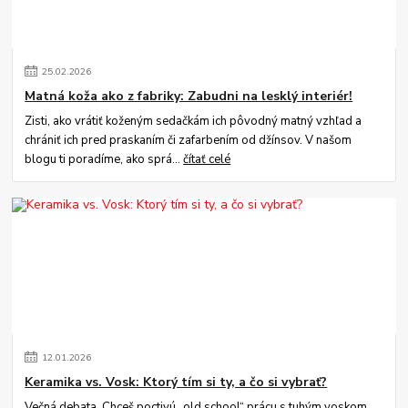
25
.
02
.
2026
Matná koža ako z fabriky: Zabudni na lesklý interiér!
Zisti, ako vrátiť koženým sedačkám ich pôvodný matný vzhľad a
chrániť ich pred praskaním či zafarbením od džínsov. V našom
blogu ti poradíme, ako sprá...
čítať celé
12
.
01
.
2026
Keramika vs. Vosk: Ktorý tím si ty, a čo si vybrať?
Večná debata. Chceš poctivú „old school“ prácu s tuhým voskom,