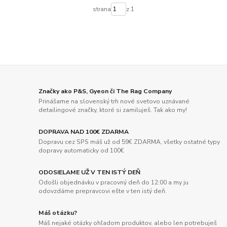
strana
z 1
Značky ako P&S, Gyeon či The Rag Company
Prinášame na slovenský trh nové svetovo uznávané
detailingové značky, ktoré si zamiluješ. Tak ako my!
DOPRAVA NAD 100€ ZDARMA
Dopravu cez SPS máš už od 59€ ZDARMA, všetky ostatné typy
dopravy automaticky od 100€
ODOSIELAME UŽ V TEN ISTÝ DEŇ
Odošli objednávku v pracovný deň do 12:00 a my ju
odovzdáme prepravcovi ešte v ten istý deň.
Máš otázku?
Máš nejaké otázky ohľadom produktov, alebo len potrebuješ