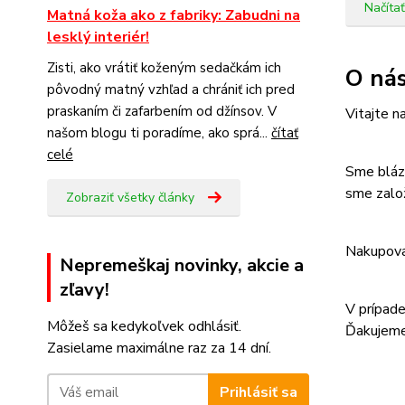
Načítať
Matná koža ako z fabriky: Zabudni na
lesklý interiér!
Zisti, ako vrátiť koženým sedačkám ich
O ná
pôvodný matný vzhľad a chrániť ich pred
praskaním či zafarbením od džínsov. V
Vitajte n
našom blogu ti poradíme, ako sprá...
čítať
celé
Sme blázn
sme založ
Zobraziť všetky články
Nakupovať
Nepremeškaj novinky, akcie a
zľavy!
V prípade
Môžeš sa kedykoľvek odhlásiť.
Ďakujeme
Zasielame maximálne raz za 14 dní.
Prihlásiť sa