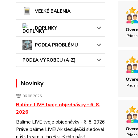
VEĽKÉ BALENIA
DOPLNKY
Overe
Pridan
PODĽA PROBLÉMU
PODĽA VÝROBCU (A-Z)
Overe
Novinky
Pridan
06.08.2026
Balíme LIVE tvoje objednávky - 6. 8.
2026
Balíme LIVE tvoje objednávky - 6. 8. 2026
Overe
Práve balíme LIVE! Ak sleduješ/si sledoval
Pridan
náš stream a chceš si rýchlo nájsť