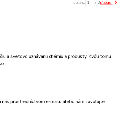
strana
z 2
ďalšie
epšiu a svetovo uznávanú chémiu a produkty. Kvôli tomu
ko.
na nás prostredníctvom e-mailu alebo nám zavolajte