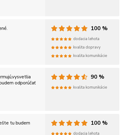
100 %
ené.
dodacia lehota
kvalita dopravy
kvalita komunikácie
90 %
rmujú,vysvetlia
 budem odporúčať
kvalita komunikácie
100 %
 ešte tu budem
dodacia lehota