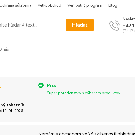
Ochrana súkromia
Veľkoobchod
Vernostný program
Blog
Neviet
Hľadať
+421
(Po-Pi
O nás
Pre:
Super poradenstvo s výberom produktov
ný zákazník
é 13. 01. 2026
Nemám s obchodom veľké skúsenosti objednáv