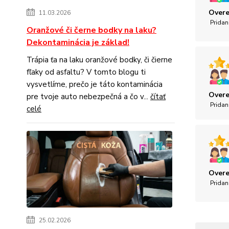
Overe
11.03.2026
Pridan
Oranžové či černe bodky na laku?
Dekontaminácia je základ!
Trápia ťa na laku oranžové bodky, či čierne
fľaky od asfaltu? V tomto blogu ti
vysvetlíme, prečo je táto kontaminácia
Overe
pre tvoje auto nebezpečná a čo v...
čítať
Pridan
celé
Overe
Pridan
25.02.2026