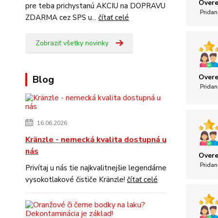
Overe
pre teba prichystanú AKCIU na DOPRAVU
Pridan
ZDARMA cez SPS u...
čítať celé
Zobraziť všetky novinky
Overe
Blog
Pridan
16.06.2026
Kränzle - nemecká kvalita dostupná u
nás
Overe
Pridan
Privítaj u nás tie najkvalitnejšie legendárne
vysokotlakové čističe Kränzle!
čítať celé