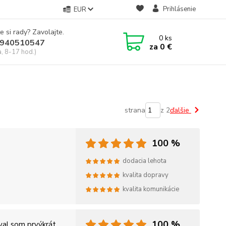
Prihlásenie
EUR
e si rady? Zavolajte.
0
ks
940510547
za
0 €
a, 8-17 hod.)
strana
z 2
ďalšie
100 %
dodacia lehota
kvalita dopravy
kvalita komunikácie
100 %
al som prvýkrát