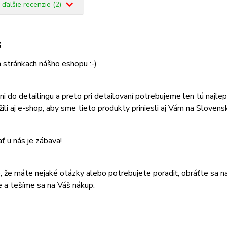
 ďalšie recenzie (2)
s
a stránkach nášho eshopu :-)
i do detailingu a preto pri detailovaní potrebujeme len tú najl
ili aj e-shop, aby sme tieto produkty priniesli aj Vám na Slovens
 u nás je zábava!
, že máte nejaké otázky alebo potrebujete poradiť, obráťte sa 
 a tešíme sa na Váš nákup.