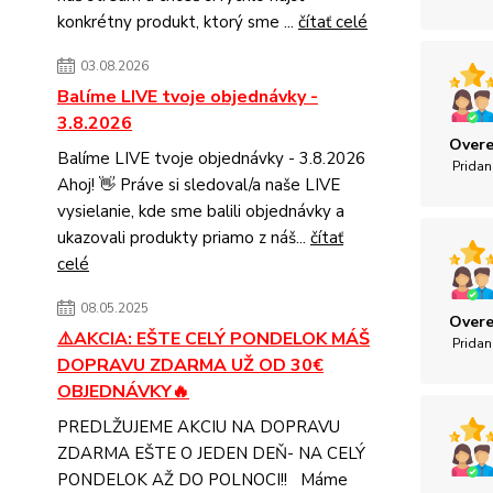
konkrétny produkt, ktorý sme ...
čítať celé
03.08.2026
Balíme LIVE tvoje objednávky -
3.8.2026
Overe
Balíme LIVE tvoje objednávky - 3.8.2026
Pridan
Ahoj! 👋 Práve si sledoval/a naše LIVE
vysielanie, kde sme balili objednávky a
ukazovali produkty priamo z náš...
čítať
celé
08.05.2025
Overe
⚠️AKCIA: EŠTE CELÝ PONDELOK MÁŠ
Pridan
DOPRAVU ZDARMA UŽ OD 30€
OBJEDNÁVKY🔥
PREDLŽUJEME AKCIU NA DOPRAVU
ZDARMA EŠTE O JEDEN DEŇ- NA CELÝ
PONDELOK AŽ DO POLNOCI!! Máme