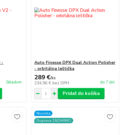
 -
Auto Finesse DPX Dual Action Polisher
- orbitálna leštička
289 €
/
ks
Skladom
do 7 dní
234,96 €
bez DPH
Pridať do košíka
Novinka
Doprava ZADARMO