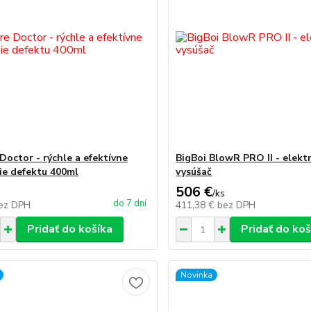
Doctor - rýchle a efektívne
BigBoi BlowR PRO II - elektr
ie defektu 400ml
vysúšač
506 €
/
ks
do 7 dní
ez DPH
411,38 €
bez DPH
Pridať do košíka
Pridať do koš
Novinka