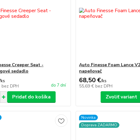
nesse Creeper Seat -
Auto Finesse Foam Lance V2
ngové sedadlo
napeňovač
68,50 €
/
ks
/
ks
do 7 dní
€
bez DPH
55,69 €
bez DPH
Pridať do košíka
Zvoliť variant
Novinka
Doprava ZADARMO