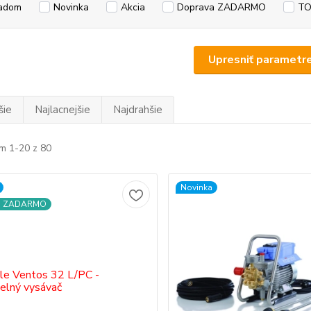
adom
Novinka
Akcia
Doprava ZADARMO
TO
Upresniť parametr
šie
Najlacnejšie
Najdrahšie
m 1-20 z 80
Novinka
a ZADARMO