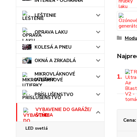
INTERIÉR - OCHRANA
LEŠTENIE
OPRAVA LAKU
Modu
KOLESÁ A PNEU
Najpre
OKNÁ A ZRKADLÁ
MIKROVLÁKNOVÉ
1.
UTIERKY
PRÍSLUŠENSTVO
VYBAVENIE DO GARÁŽE/
ŠTÚDIA
Cena:
LED svetlá