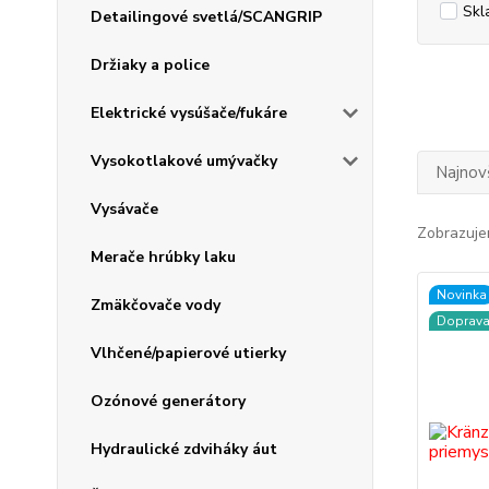
Skl
Detailingové svetlá/SCANGRIP
Držiaky a police
Elektrické vysúšače/fukáre
Vysokotlakové umývačky
Najnov
Vysávače
Zobrazuje
Merače hrúbky laku
Novinka
Zmäkčovače vody
Doprav
Vlhčené/papierové utierky
Ozónové generátory
Hydraulické zdviháky áut