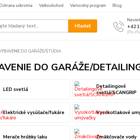
Ochrana súkromia
Veľkoobchod
Vernostný program
Blog
Neviet
Hľadať
+421
(Po-Pi
VYBAVENIE DO GARÁŽE/ŠTÚDIA
AVENIE DO GARÁŽE/DETAILIN
Detailingové
LED svetlá
svetlá/SCANGRIP
Elektrické vysúšače/fukáre
Vysokotlakové um
Merače hrúbky laku
Zmäkčovače vody