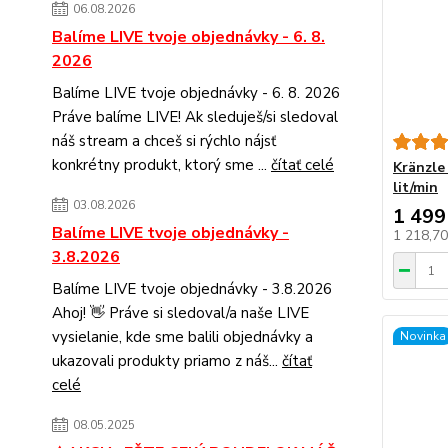
06.08.2026
Balíme LIVE tvoje objednávky - 6. 8.
2026
Balíme LIVE tvoje objednávky - 6. 8. 2026
Práve balíme LIVE! Ak sleduješ/si sledoval
náš stream a chceš si rýchlo nájsť
konkrétny produkt, ktorý sme ...
čítať celé
Kränzle
lit/min
03.08.2026
1 499
Balíme LIVE tvoje objednávky -
1 218,7
3.8.2026
Balíme LIVE tvoje objednávky - 3.8.2026
Ahoj! 👋 Práve si sledoval/a naše LIVE
vysielanie, kde sme balili objednávky a
Novinka
ukazovali produkty priamo z náš...
čítať
celé
08.05.2025