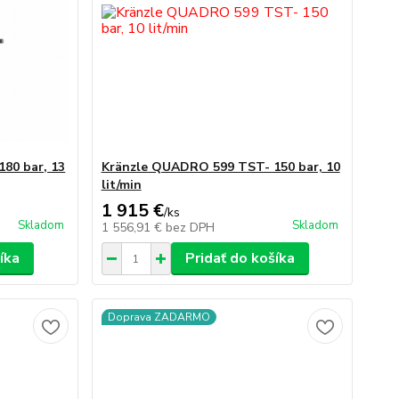
80 bar, 13
Kränzle QUADRO 599 TST- 150 bar, 10
lit/min
1 915 €
/
ks
Skladom
Skladom
1 556,91 €
bez DPH
íka
Pridať do košíka
Doprava ZADARMO