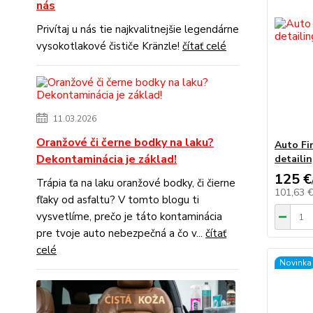
nás
Privítaj u nás tie najkvalitnejšie legendárne
vysokotlakové čističe Kränzle!
čítať celé
11.03.2026
Oranžové či černe bodky na laku?
Auto Fi
Dekontaminácia je základ!
detaili
125 €
Trápia ťa na laku oranžové bodky, či čierne
101,63 
fľaky od asfaltu? V tomto blogu ti
vysvetlíme, prečo je táto kontaminácia
pre tvoje auto nebezpečná a čo v...
čítať
celé
Novinka