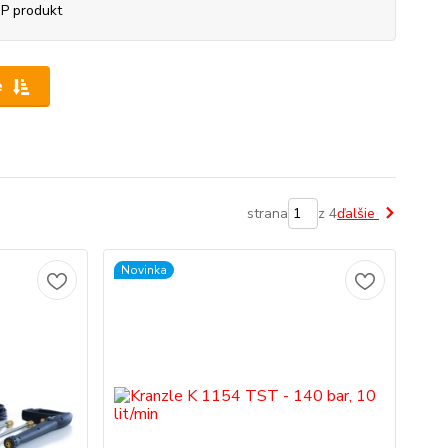
P produkt
e
strana
z 4
ďalšie
Novinka