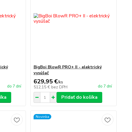
ický
BigBoi BlowR PRO+ II - elektrický
vysúšač
629,95 €
/
ks
do 7 dní
do 7 dní
512,15 €
bez DPH
íka
Pridať do košíka
Novinka