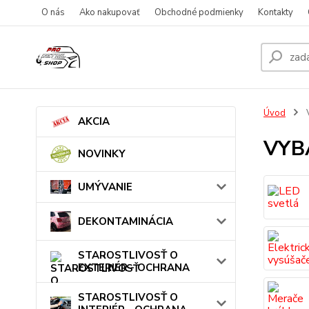
O nás
Ako nakupovať
Obchodné podmienky
Kontakty
Úvod
AKCIA
VYB
NOVINKY
UMÝVANIE
DEKONTAMINÁCIA
STAROSTLIVOSŤ O
EXTERIÉR - OCHRANA
STAROSTLIVOSŤ O