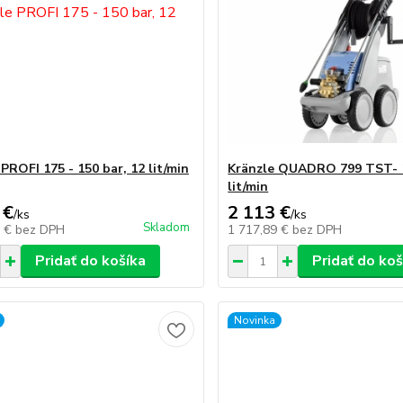
PROFI 175 - 150 bar, 12 lit/min
Kränzle QUADRO 799 TST- 1
lit/min
 €
2 113 €
/
ks
/
ks
Skladom
6 €
bez DPH
1 717,89 €
bez DPH
Pridať do košíka
Pridať do koš
Novinka