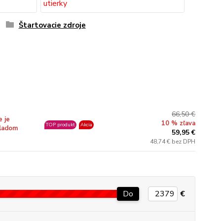
Štartovacie zdroje
66,50 €
e je
10 % zľava
TOP produkt
Akcia
ladom
59,95 €
48,74 € bez DPH
Do
€