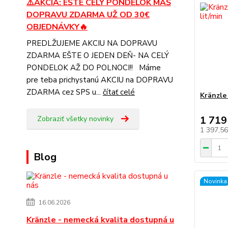
⚠️AKCIA: EŠTE CELÝ PONDELOK MÁŠ
DOPRAVU ZDARMA UŽ OD 30€
OBJEDNÁVKY🔥
PREDLŽUJEME AKCIU NA DOPRAVU
ZDARMA EŠTE O JEDEN DEŇ- NA CELÝ
PONDELOK AŽ DO POLNOCI!! Máme
pre teba prichystanú AKCIU na DOPRAVU
ZDARMA cez SPS u...
čítať celé
Kränzle 
1 719
Zobraziť všetky novinky
1 397,5
Blog
Novinka
16.06.2026
Kränzle - nemecká kvalita dostupná u