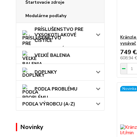
Štartovacie zdroje
Modulárne podlahy
PRÍSLUŠENSTVO PRE
VYSOKOTLAKOVÉ
Kränzle
ČISTIČE
vysávač
749 €
VEĽKÉ BALENIA
608,94 
DOPLNKY
PODĽA PROBLÉMU
Novinka
PODĽA VÝROBCU (A-Z)
Novinky