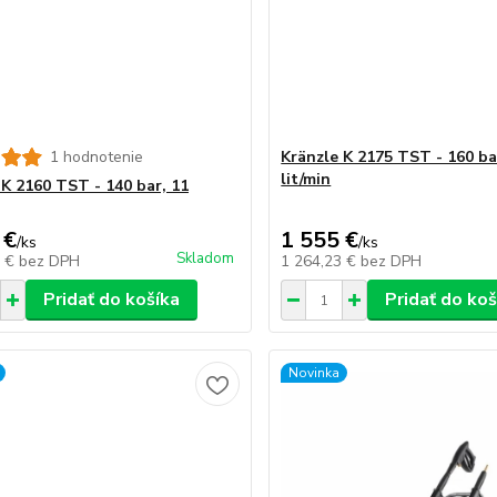
1 hodnotenie
Kränzle K 2175 TST - 160 ba
lit/min
 K 2160 TST - 140 bar, 11
 €
1 555 €
/
ks
/
ks
Skladom
0 €
bez DPH
1 264,23 €
bez DPH
Pridať do košíka
Pridať do koš
Novinka