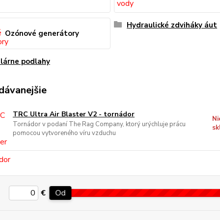
Hydraulické zdviháky áut
Ozónové generátory
lárne podlahy
dávanejšie
TRC Ultra Air Blaster V2 - tornádor
Ni
Tornádor v podaní The Rag Company, ktorý urýchluje prácu
sk
pomocou vytvoreného víru vzduchu
€
Od