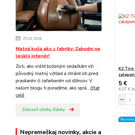
25.02.2026
Matná koža ako z fabriky: Zabudni na
lesklý interiér!
Zisti, ako vrátiť koženým sedačkám ich
K2 Tire 
pôvodný matný vzhľad a chrániť ich pred
zalepen
praskaním či zafarbením od džínsov. V
5 €
našom blogu ti poradíme, ako sprá...
čítať
4,07 €
b
celé
Zobraziť všetky články
Novinka
Nepremeškaj novinky, akcie a