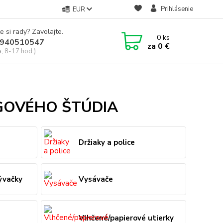
Prihlásenie
EUR
e si rady? Zavolajte.
0
ks
940510547
za
0 €
a, 8-17 hod.)
GOVÉHO ŠTÚDIA
Držiaky a police
ývačky
Vysávače
Vlhčené/papierové utierky