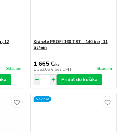
r, 12
Kränzle PROFI 160 TST - 140 bar, 11
lit/min
1 665 €
/
ks
Skladom
Skladom
1 353,66 €
bez DPH
íka
Pridať do košíka
Novinka