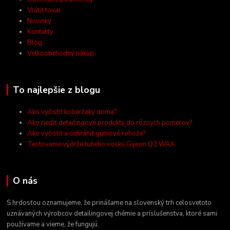
Vrátiť tovar
Novinky
Kontakty
Blog
Veľkoobchodný nákup
To najlepšie z blogu
Ako vyčistiť koberčeky doma?
Ako riediť detailingové produkty do rôznych pomerov?
Ako vyčistiť a ochrániť gumové rohože?
Testovanie výdrže tuhého vosku Gyeon Q2 WAX
O nás
S hrdosťou oznamujeme, že prinášame na slovenský trh celosvetoto
uznávaných výrobcov detailingovej chémie a príslušenstva, ktoré sami
používame a vieme, že fungujú.