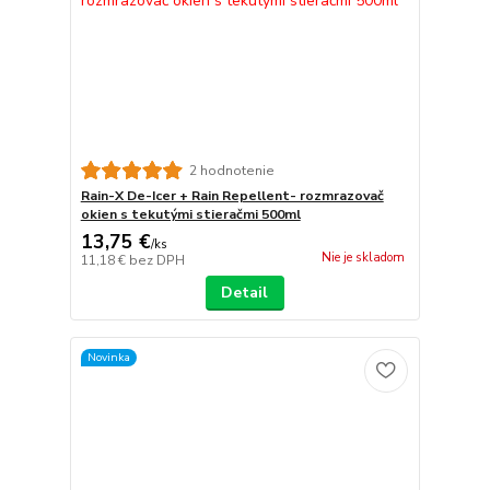
2 hodnotenie
Rain-X De-Icer + Rain Repellent- rozmrazovač
okien s tekutými stieračmi 500ml
13,75 €
/
ks
Nie je skladom
11,18 €
bez DPH
Detail
Novinka