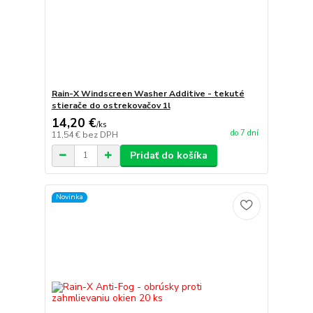
Rain-X Windscreen Washer Additive - tekuté
stierače do ostrekovačov 1l
14,20 €
/
ks
do 7 dní
11,54 €
bez DPH
Pridať do košíka
Novinka