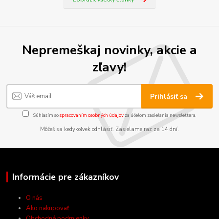
Nepremeškaj novinky, akcie a
zľavy!
Prihlásiť sa
Súhlasím so
spracovaním osobných údajov
za účelom zasielania newslettera.
Môžeš sa kedykoľvek odhlásiť. Zasielame raz za 14 dní.
Informácie pre zákazníkov
O nás
Ako nakupovať
Obchodné podmienky