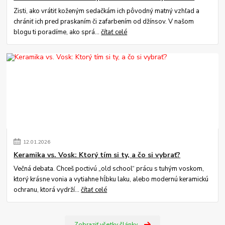
Zisti, ako vrátiť koženým sedačkám ich pôvodný matný vzhľad a
chrániť ich pred praskaním či zafarbením od džínsov. V našom
blogu ti poradíme, ako sprá...
čítať celé
12
.
01
.
2026
Keramika vs. Vosk: Ktorý tím si ty, a čo si vybrať?
Večná debata. Chceš poctivú „old school“ prácu s tuhým voskom,
ktorý krásne vonia a vytiahne hĺbku laku, alebo modernú keramickú
ochranu, ktorá vydrží...
čítať celé
Zobraziť všetky články