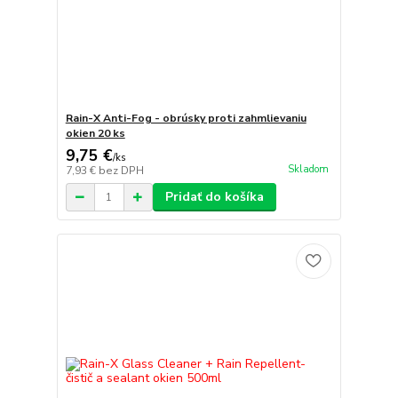
Rain-X Anti-Fog - obrúsky proti zahmlievaniu
okien 20 ks
9,75 €
/
ks
Skladom
7,93 €
bez DPH
Pridať do košíka