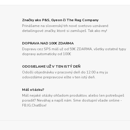
Značky ako P&S, Gyeon či The Rag Company
Prinášame na slovenský trh nové svetovo uznávané
detailingové značky, ktoré si zamiluješ. Tak ako my!
DOPRAVA NAD 100€ ZDARMA
Dopravu cez SPS máš už od 59€ ZDARMA, všetky ostatné typy
dopravy automaticky od 100€
ODOSIELAME UŽ V TEN ISTÝ DEŇ
Odošli objednávku v pracovný deň do 12:00 a my ju
odovzdáme prepravcovi ešte v ten istý deň.
Máš otázku?
Máš nejaké otázky ohľadom produktov, alebo len potrebuješ
poradiť? Neváhaj a napíš nám. Sme dostupní všade online -
FB,IG,ChatBox!