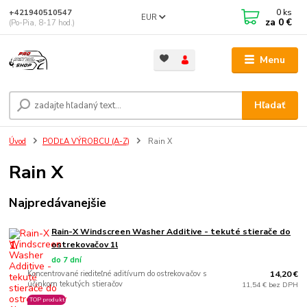
0
ks
+421940510547
EUR
za
0 €
(Po-Pia, 8-17 hod.)
Menu
Hľadať
Úvod
PODĽA VÝROBCU (A-Z)
Rain X
Rain X
Najpredávanejšie
Rain-X Windscreen Washer Additive - tekuté stierače do
1.
ostrekovačov 1l
do 7 dní
Koncentrované riediteľné aditívum do ostrekovačov s
14,20 €
účinkom tekutých stieračov
11,54 € bez DPH
TOP produkt