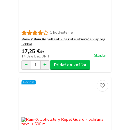
1 hodnotenie
Rain-X Rain Repellent - tekuté stierače v spreji
500ml
17,25 €
/
ks
Skladom
14,02 €
bez DPH
Pridať do košíka
Novinka