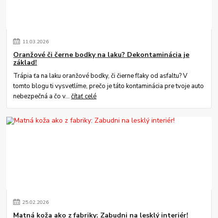
11
.
03
.
2026
Oranžové či černe bodky na laku? Dekontaminácia je
základ!
Trápia ťa na laku oranžové bodky, či čierne fľaky od asfaltu? V
tomto blogu ti vysvetlíme, prečo je táto kontaminácia pre tvoje auto
nebezpečná a čo v...
čítať celé
25
.
02
.
2026
Matná koža ako z fabriky: Zabudni na lesklý interiér!