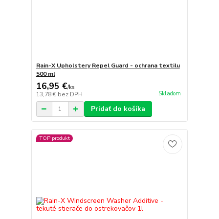
Rain-X Upholstery Repel Guard - ochrana textilu
500 ml
16,95 €
/
ks
Skladom
13,78 €
bez DPH
Pridať do košíka
TOP produkt