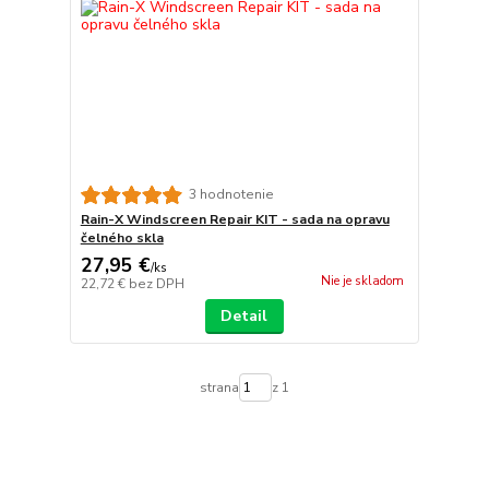
3 hodnotenie
Rain-X Windscreen Repair KIT - sada na opravu
čelného skla
27,95 €
/
ks
Nie je skladom
22,72 €
bez DPH
Detail
strana
z 1