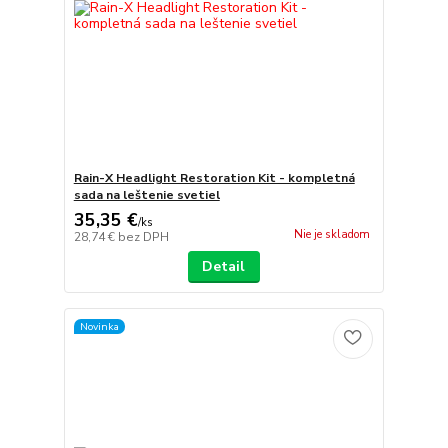
Rain-X Headlight Restoration Kit - kompletná
sada na leštenie svetiel
35,35 €
/
ks
Nie je skladom
28,74 €
bez DPH
Detail
Novinka