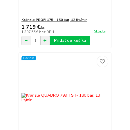
Kränzle PROFI 175 - 150 bar, 12 lit/min
1 719 €
/
ks
Skladom
1 397,56 €
bez DPH
Pridať do košíka
Novinka