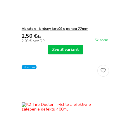
Abralon - brúsny kotúč s penou 77mm
2,50 €
/
ks
Skladom
2,03 €
bez DPH
Zvoliť variant
Novinka