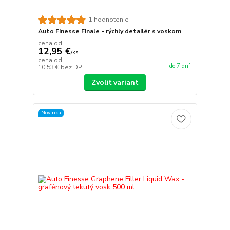
1 hodnotenie
Auto Finesse Finale - rýchly detailér s voskom
cena od
12,95 €
/
ks
cena od
do 7 dní
10,53 €
bez DPH
Zvoliť variant
Novinka