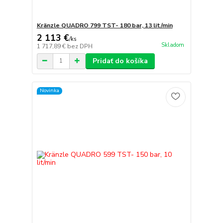
Kränzle QUADRO 799 TST- 180 bar, 13 lit/min
2 113 €
/
ks
Skladom
1 717,89 €
bez DPH
Pridať do košíka
Novinka