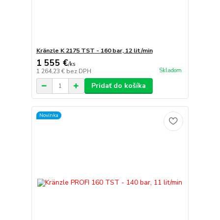
Kränzle K 2175 TST - 160 bar, 12 lit/min
1 555 €
/
ks
Skladom
1 264,23 €
bez DPH
Pridať do košíka
Novinka