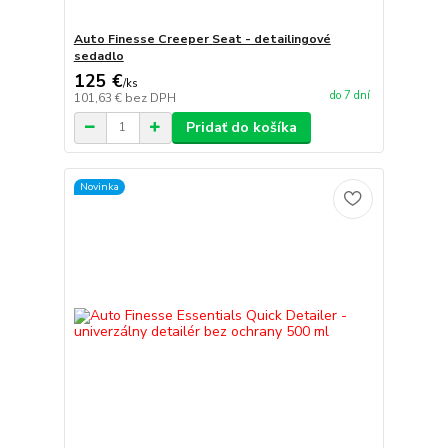
Auto Finesse Creeper Seat - detailingové
sedadlo
125 €
/
ks
do 7 dní
101,63 €
bez DPH
Pridať do košíka
Novinka