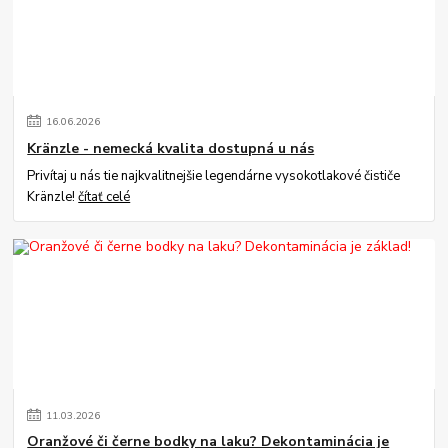
16
.
06
.
2026
Kränzle - nemecká kvalita dostupná u nás
Privítaj u nás tie najkvalitnejšie legendárne vysokotlakové čističe
Kränzle!
čítať celé
11
.
03
.
2026
Oranžové či černe bodky na laku? Dekontaminácia je