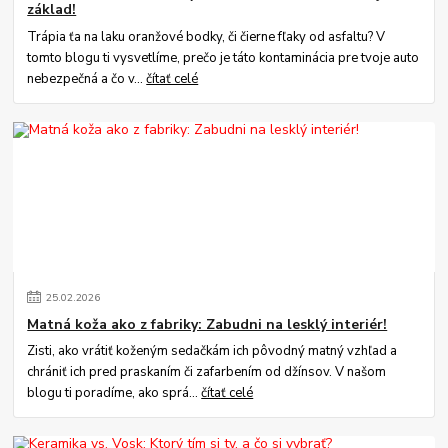
základ!
Trápia ťa na laku oranžové bodky, či čierne fľaky od asfaltu? V
tomto blogu ti vysvetlíme, prečo je táto kontaminácia pre tvoje auto
nebezpečná a čo v...
čítať celé
25
.
02
.
2026
Matná koža ako z fabriky: Zabudni na lesklý interiér!
Zisti, ako vrátiť koženým sedačkám ich pôvodný matný vzhľad a
chrániť ich pred praskaním či zafarbením od džínsov. V našom
blogu ti poradíme, ako sprá...
čítať celé