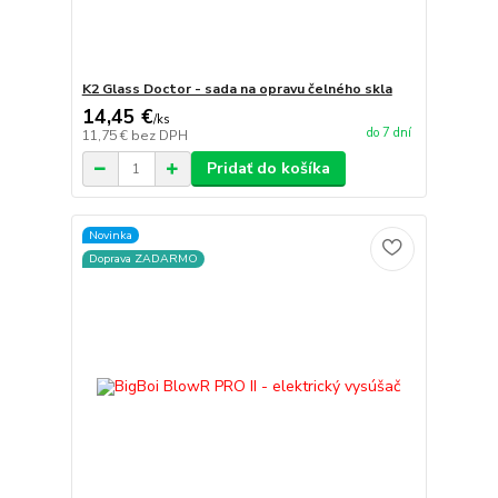
K2 Glass Doctor - sada na opravu čelného skla
14,45 €
/
ks
do 7 dní
11,75 €
bez DPH
Pridať do košíka
Novinka
Doprava ZADARMO