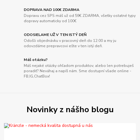
DOPRAVA NAD 100€ ZDARMA
Dopravu cez SPS máš už od 59€ ZDARMA, všetky ostatné typy
dopravy automaticky od 100€
ODOSIELAME UŽ V TEN ISTÝ DEŇ
Odošli objednávku v pracovný deň do 12:00 a my ju
odovzdáme prepravcovi ešte v ten istý deň.
Máš otázku?
Máš nejaké otázky ohľadom produktov, alebo len potrebuješ
poradiť? Neváhaj a napíš nám. Sme dostupní všade online -
FB,IG,ChatBox!
Novinky z nášho blogu