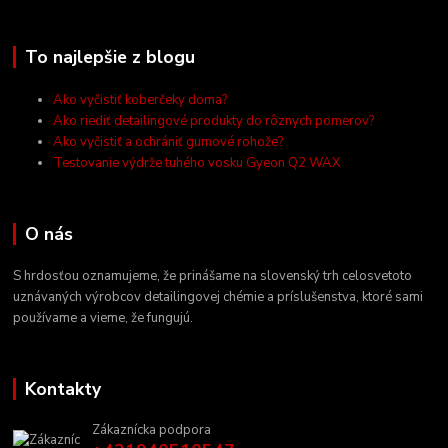
To najlepšie z blogu
Ako vyčistiť koberčeky doma?
Ako riediť detailingové produkty do rôznych pomerov?
Ako vyčistiť a ochrániť gumové rohože?
Testovanie výdrže tuhého vosku Gyeon Q2 WAX
O nás
S hrdosťou oznamujeme, že prinášame na slovenský trh celosvetoto
uznávaných výrobcov detailingovej chémie a príslušenstva, ktoré sami
používame a vieme, že fungujú.
Kontakty
Zákaznícka podpora