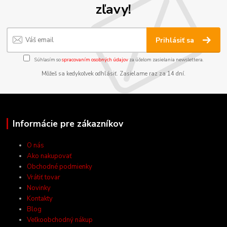
zľavy!
Prihlásiť sa
Súhlasím so
spracovaním osobných údajov
za účelom zasielania newslettera.
Môžeš sa kedykoľvek odhlásiť. Zasielame raz za 14 dní.
Informácie pre zákazníkov
O nás
Ako nakupovať
Obchodné podmienky
Vrátiť tovar
Novinky
Kontakty
Blog
Veľkoobchodný nákup