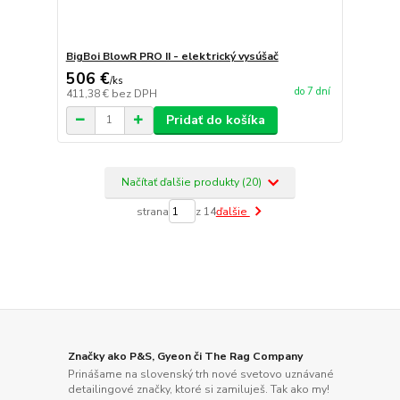
BigBoi BlowR PRO II - elektrický vysúšač
506 €
/
ks
do 7 dní
411,38 €
bez DPH
Pridať do košíka
Načítať ďalšie produkty (20)
strana
z 14
ďalšie
Značky ako P&S, Gyeon či The Rag Company
Prinášame na slovenský trh nové svetovo uznávané
detailingové značky, ktoré si zamiluješ. Tak ako my!