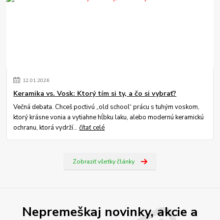
12
.
01
.
2026
Keramika vs. Vosk: Ktorý tím si ty, a čo si vybrať?
Večná debata. Chceš poctivú „old school“ prácu s tuhým voskom,
ktorý krásne vonia a vytiahne hĺbku laku, alebo modernú keramickú
ochranu, ktorá vydrží...
čítať celé
Zobraziť všetky články
Nepremeškaj novinky, akcie a