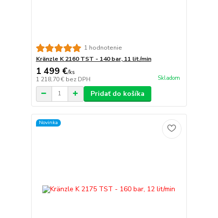
1 hodnotenie
Kränzle K 2160 TST - 140 bar, 11 lit/min
1 499 €
/
ks
Skladom
1 218,70 €
bez DPH
Pridať do košíka
Novinka