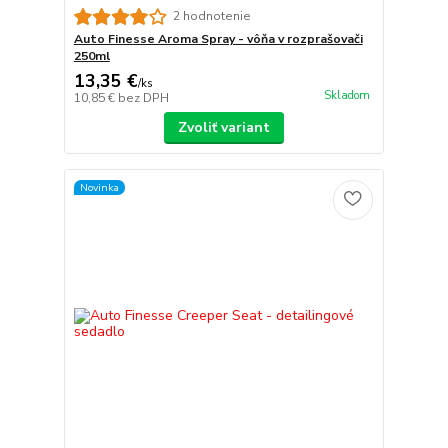
2 hodnotenie
Auto Finesse Aroma Spray - vôňa v rozprašovači
250ml
13,35 €
/
ks
Skladom
10,85 €
bez DPH
Zvoliť variant
Novinka