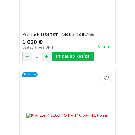
Kranzle K 1154 TST - 140 bar, 10 lit/min
1 020 €
/
ks
Skladom
829,27 €
bez DPH
Pridať do košíka
Novinka