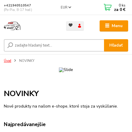
0
ks
+421940510547
EUR
za
0 €
(Po-Pia, 8-17 hod.)
Menu
Hľadať
Úvod
NOVINKY
NOVINKY
Nové produkty na našom e-shope, ktoré stoja za vyskúšanie.
Najpredávanejšie