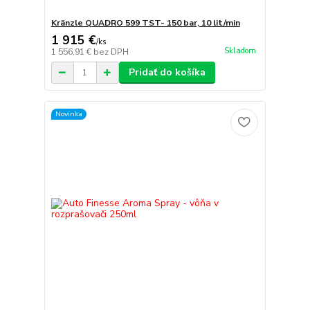
Kränzle QUADRO 599 TST- 150 bar, 10 lit/min
1 915 €
/
ks
Skladom
1 556,91 €
bez DPH
Pridať do košíka
Novinka