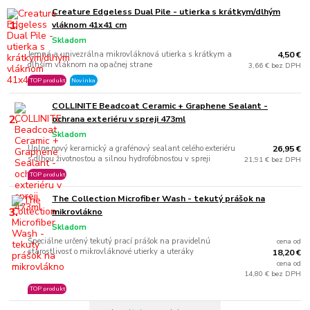
Creature Edgeless Dual Pile - utierka s krátkym/dlhým
1.
vláknom 41x41 cm
Skladom
Jemná a univezrálna mikrovláknová utierka s krátkym a
4,50 €
dlhším vláknom na opačnej strane
3,66 € bez DPH
TOP produkt
Novinka
COLLINITE Beadcoat Ceramic + Graphene Sealant -
2.
ochrana exteriéru v spreji 473ml
Skladom
Úplne nový keramický a grafénový sealant celého exteriéru
26,95 €
s dlhou životnosťou a silnou hydrofóbnosťou v spreji
21,91 € bez DPH
TOP produkt
The Collection Microfiber Wash - tekutý prášok na
3.
mikrovlákno
Skladom
Špeciálne určený tekutý prací prášok na pravidelnú
cena od
starostlivosť o mikrovláknové utierky a uteráky
18,20 €
cena od
14,80 € bez DPH
TOP produkt