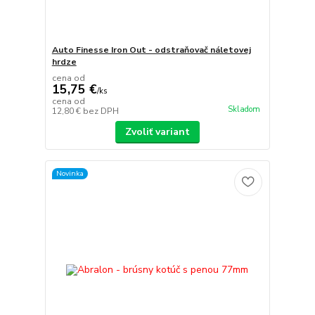
Auto Finesse Iron Out - odstraňovač náletovej
hrdze
cena od
15,75 €
/
ks
cena od
Skladom
12,80 €
bez DPH
Zvoliť variant
Novinka