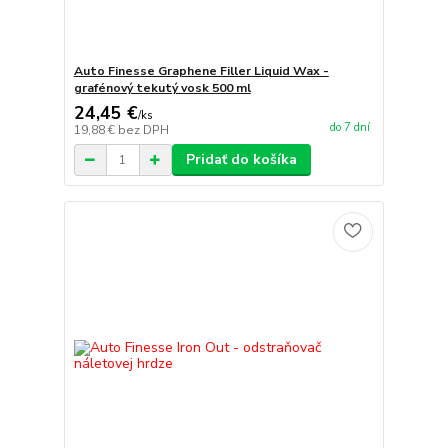
Auto Finesse Graphene Filler Liquid Wax -
grafénový tekutý vosk 500 ml
24,45 €
/
ks
do 7 dní
19,88 €
bez DPH
Pridať do košíka