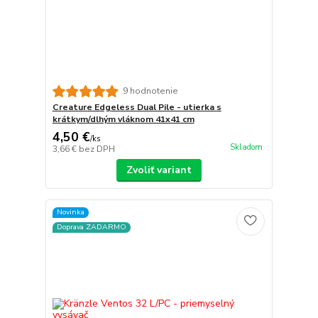
9 hodnotenie
Creature Edgeless Dual Pile - utierka s
krátkym/dlhým vláknom 41x41 cm
4,50 €
/
ks
Skladom
3,66 €
bez DPH
Zvoliť variant
Novinka
Doprava ZADARMO