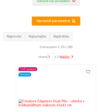
zobraziť viac produktov
Upresniť parametre
Najnovšie
Najlacnejšie
Najdrahšie
Zobrazujem 1-20 z 280
strana
z 14
ďalšie
TOP produkt
Novinka