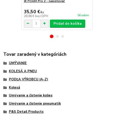
iK FOAM Pro 2 - napeňovač
Edgeless 36
70/30 Terry
35,50 €
3,95 €
/
ks
/
ks
Skladom
28,86 €
bez DPH
3,21 €
bez D
Pridať do košíka
Tovar zaradený v kategóriách
UMÝVANIE
KOLESÁ A PNEU
PODĽA VÝROBCU (A-Z)
Kolesá
Umývanie a čistenie kolies
Umývanie a čistenie pneumatík
P&S Detail Products