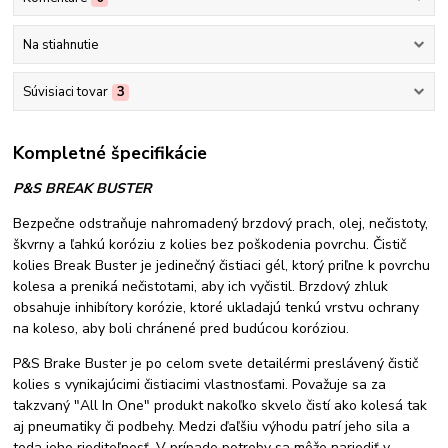
Na stiahnutie
Súvisiaci tovar
3
Kompletné špecifikácie
P&S BREAK BUSTER
Bezpečne odstraňuje nahromadený brzdový prach, olej, nečistoty,
škvrny a ľahkú koróziu z kolies bez poškodenia povrchu. Čistič
kolies Break Buster je jedinečný čistiaci gél, ktorý priľne k povrchu
kolesa a preniká nečistotami, aby ich vyčistil. Brzdový zhluk
obsahuje inhibítory korózie, ktoré ukladajú tenkú vrstvu ochrany
na koleso, aby boli chránené pred budúcou koróziou.
P&S Brake Buster je po celom svete detailérmi preslávený čistič
kolies s vynikajúcimi čistiacimi vlastnosťami. Považuje sa za
takzvaný "All In One" produkt nakoľko skvelo čistí ako kolesá tak
aj pneumatiky či podbehy. Medzi ďaľšiu výhodu patrí jeho sila a
teda jeho riediteľnosť. V prípade potreby sa môže nariediť v