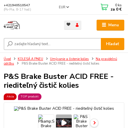
0
ks
+421940510547
EUR
za
0 €
(Po-Pia, 8-17 hod.)
Menu
Hľadať
Úvod
KOLESÁ A PNEU
Umývanie a čistenie kolies
Na pravidelnú
údržbu
P&S Brake Buster ACID FREE - riediteľný čistič kolies
P&S Brake Buster ACID FREE -
riediteľný čistič kolies
Akcia
TOP produkt