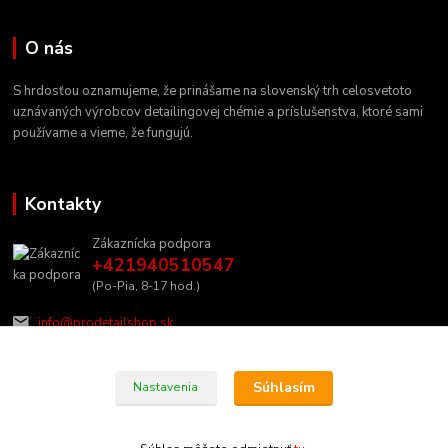
O nás
S hrdosťou oznamujeme, že prinášame na slovenský trh celosvetoto
uznávaných výrobcov detailingovej chémie a príslušenstva, ktoré sami
používame a vieme, že fungujú.
Kontakty
Zákaznícka podpora
+421940510547
(Po-Pia, 8-17 hod.)
info@prodetailshop.sk
Súhlasím
Nastavenia