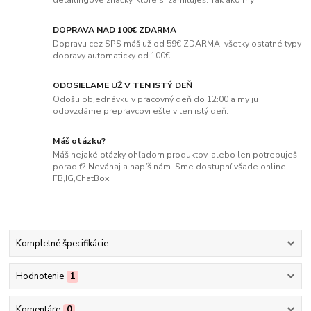
detailingové značky, ktoré si zamiluješ. Tak ako my!
DOPRAVA NAD 100€ ZDARMA
Dopravu cez SPS máš už od 59€ ZDARMA, všetky ostatné typy
dopravy automaticky od 100€
ODOSIELAME UŽ V TEN ISTÝ DEŇ
Odošli objednávku v pracovný deň do 12:00 a my ju
odovzdáme prepravcovi ešte v ten istý deň.
Máš otázku?
Máš nejaké otázky ohľadom produktov, alebo len potrebuješ
poradiť? Neváhaj a napíš nám. Sme dostupní všade online -
FB,IG,ChatBox!
Kompletné špecifikácie
Hodnotenie
1
Komentáre
0