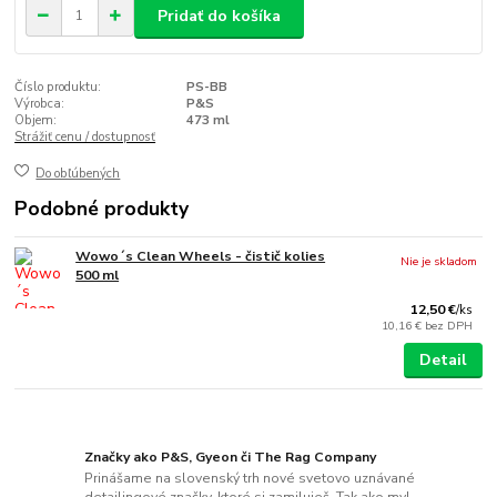
Pridať do košíka
Číslo produktu:
PS-BB
Výrobca:
P&S
Objem:
473 ml
Strážiť cenu / dostupnosť
Do obľúbených
Podobné produkty
Wowo´s Clean Wheels - čistič kolies
Nie je skladom
500 ml
12,50 €
/
ks
10,16 €
bez DPH
Detail
Značky ako P&S, Gyeon či The Rag Company
Prinášame na slovenský trh nové svetovo uznávané