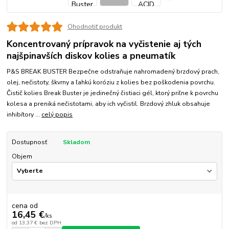
Ohodnotiť produkt
Koncentrovaný prípravok na vyčistenie aj tých
najšpinavších diskov kolies a pneumatík
P&S BREAK BUSTER Bezpečne odstraňuje nahromadený brzdový prach,
olej, nečistoty, škvrny a ľahkú koróziu z kolies bez poškodenia povrchu.
Čistič kolies Break Buster je jedinečný čistiaci gél, ktorý priľne k povrchu
kolesa a preniká nečistotami, aby ich vyčistil. Brzdový zhluk obsahuje
inhibítory ...
celý popis
Dostupnosť
Skladom
Objem
cena od
16,45 €
/
ks
od
13,37 €
bez DPH