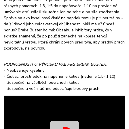
rôznych pomeroch: 1:3, 1:5 do napeňovača, 1:10 na pravidelné
umývanie atď...záleži skutočne len na tebe a na sile znečistenia.
Správa sa ako kyselinový čistič no napriek tomu je pH neutrálny -
ďaľší dôvod jeho celosvetovej obľúbenosti! Máš málo? Chceš
bonus? Brake Buster ho má: Obsahuje inhibítory hrdze, čo v
skratke znamená, že po použití zanechá na kolese tenkú
neviditeľnú vrstvu, ktorá chráni povrch pred tým, aby brzdný prach
zkorodoval na povrchu.
PODROBNOSTI O VÝROBKU PRE P&S BREAK BUSTER:
- Neobsahuje kyseliny
- Čistiaci prostriedok na napenenie kolies (riedenie 1:5- 1:10)
- Bezpečné na všetkých povrchoch kolies
- Bezpečne a veľmi účinne odstraňuje brzdový prach