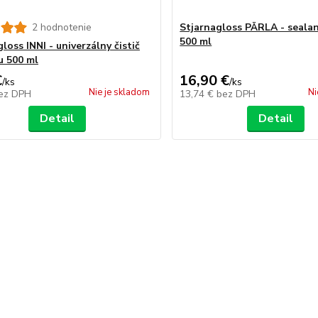
2 hodnotenie
Stjarnagloss PÄRLA - sealant
500 ml
loss INNI - univerzálny čistič
u 500 ml
€
16,90 €
/
ks
/
ks
Nie je skladom
Ni
ez DPH
13,74 €
bez DPH
Detail
Detail