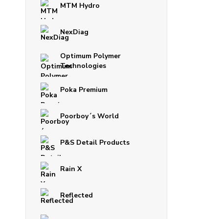
MTM Hydro
NexDiag
Optimum Polymer
Technologies
Poka Premium
Poorboy´s World
P&S Detail Products
Rain X
Reflected