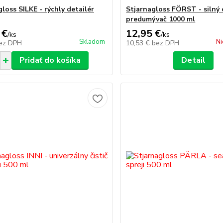
loss SILKE - rýchly detailér
Stjarnagloss FÖRST - silný 
predumývač 1000 ml
 €
12,95 €
/
ks
/
ks
Skladom
Ni
ez DPH
10,53 €
bez DPH
Pridať do košíka
Detail