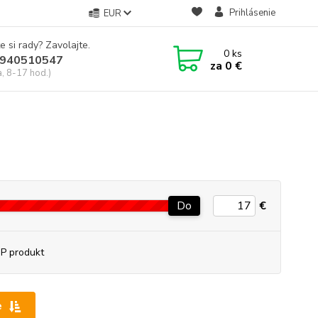
Prihlásenie
EUR
e si rady? Zavolajte.
0
ks
940510547
za
0 €
a, 8-17 hod.)
Do
€
P produkt
e