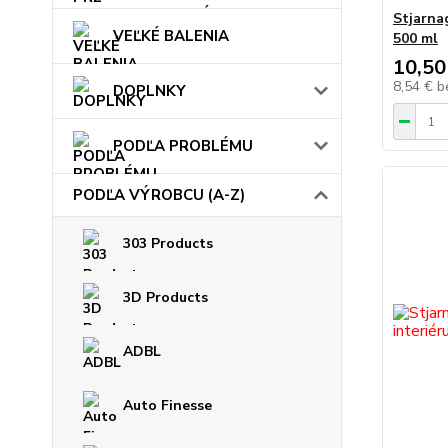
Stjarnag
VEĽKÉ BALENIA
500 ml
10,50
8,54 €
b
DOPLNKY
PODĽA PROBLÉMU
PODĽA VÝROBCU (A-Z)
303 Products
3D Products
ADBL
Auto Finesse