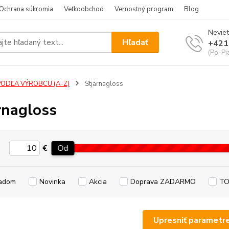
Ochrana súkromia
Veľkoobchod
Vernostný program
Blog
Neviet
Hľadať
+421
(Po-Pi
PODĽA VÝROBCU (A-Z)
Stjärnagloss
rnagloss
€
Od
adom
Novinka
Akcia
Doprava ZADARMO
TO
Upresniť parametr