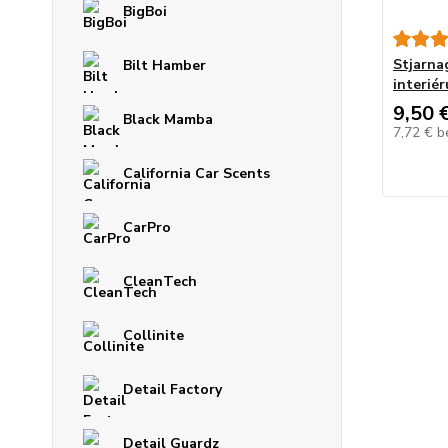
BigBoi
Stjarnag
Bilt Hamber
interiér
9,50 
Black Mamba
7,72 €
b
California Car Scents
CarPro
CleanTech
Collinite
Detail Factory
Detail Guardz