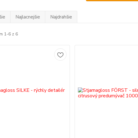
šie
Najlacnejšie
Najdrahšie
m 1-6 z 6