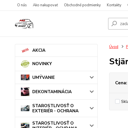
O nás
Ako nakupovať
Obchodné podmienky
Kontakty
Úvod
AKCIA
Stjä
NOVINKY
UMÝVANIE
Cena:
DEKONTAMINÁCIA
Skl
STAROSTLIVOSŤ O
EXTERIÉR - OCHRANA
STAROSTLIVOSŤ O