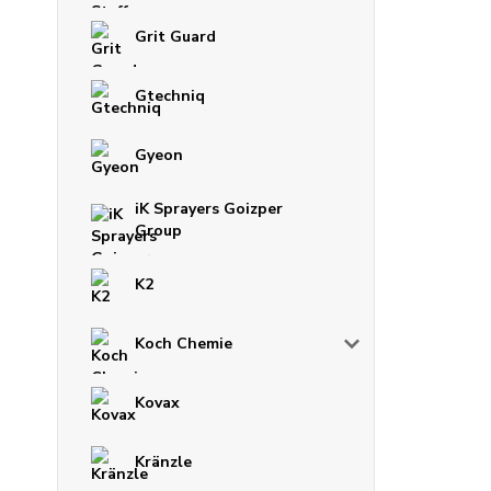
Grit Guard
Gtechniq
Gyeon
iK Sprayers Goizper
Group
K2
Koch Chemie
Kovax
Kränzle