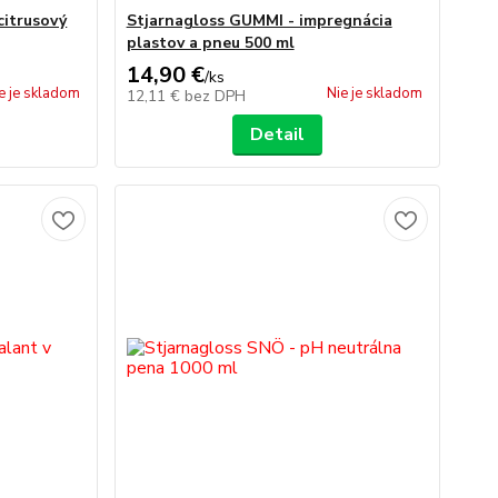
citrusový
Stjarnagloss GUMMI - impregnácia
plastov a pneu 500 ml
14,90 €
/
ks
e je skladom
Nie je skladom
12,11 €
bez DPH
Detail