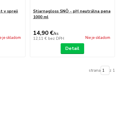
 v spreji
Stjarnagloss SNÖ - pH neutrálna pena
1000 ml
14,90 €
/
ks
e je skladom
Nie je skladom
12,11 €
bez DPH
Detail
strana
z 1