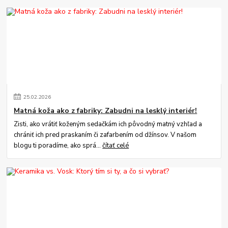
25
.
02
.
2026
Matná koža ako z fabriky: Zabudni na lesklý interiér!
Zisti, ako vrátiť koženým sedačkám ich pôvodný matný vzhľad a
chrániť ich pred praskaním či zafarbením od džínsov. V našom
blogu ti poradíme, ako sprá...
čítať celé