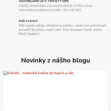
ODOSIELAME UŽ V TEN ISTÝ DEŇ
Odošli objednávku v pracovný deň do 12:00 a my ju
odovzdáme prepravcovi ešte v ten istý deň.
Máš otázku?
Máš nejaké otázky ohľadom produktov, alebo len potrebuješ
poradiť? Neváhaj a napíš nám. Sme dostupní všade online -
FB,IG,ChatBox!
Novinky z nášho blogu