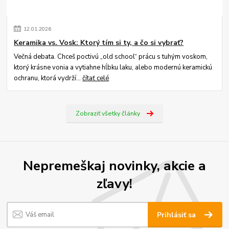
12
.
01
.
2026
Keramika vs. Vosk: Ktorý tím si ty, a čo si vybrať?
Večná debata. Chceš poctivú „old school“ prácu s tuhým voskom,
ktorý krásne vonia a vytiahne hĺbku laku, alebo modernú keramickú
ochranu, ktorá vydrží...
čítať celé
Zobraziť všetky články
Nepremeškaj novinky, akcie a
zľavy!
Prihlásiť sa