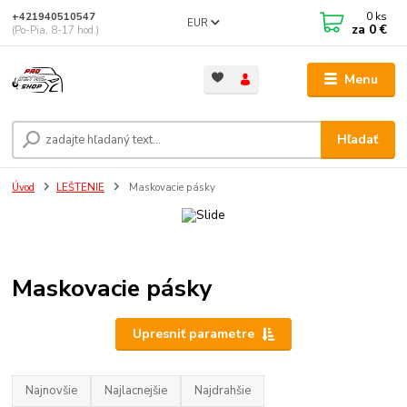
0
ks
+421940510547
EUR
za
0 €
(Po-Pia, 8-17 hod.)
Menu
Hľadať
Úvod
LEŠTENIE
Maskovacie pásky
Maskovacie pásky
Upresniť parametre
Najnovšie
Najlacnejšie
Najdrahšie