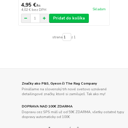
4,95 €
/
ks
Skladom
4,02 €
bez DPH
Pridať do košíka
strana
z 1
Značky ako P&S, Gyeon či The Rag Company
Prinášame na slovenský trh nové svetovo uznávané
detailingové značky, ktoré si zamiluješ. Tak ako my!
DOPRAVA NAD 100€ ZDARMA
Dopravu cez SPS máš už od 59€ ZDARMA, všetky ostatné typy
dopravy automaticky od 100€