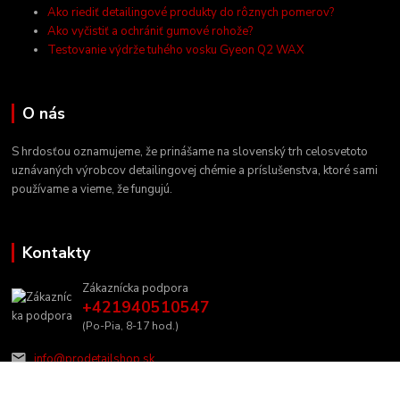
Ako riediť detailingové produkty do rôznych pomerov?
Ako vyčistiť a ochrániť gumové rohože?
Testovanie výdrže tuhého vosku Gyeon Q2 WAX
O nás
S hrdosťou oznamujeme, že prinášame na slovenský trh celosvetoto
uznávaných výrobcov detailingovej chémie a príslušenstva, ktoré sami
používame a vieme, že fungujú.
Kontakty
Zákaznícka podpora
+421940510547
(Po-Pia, 8-17 hod.)
info@prodetailshop.sk