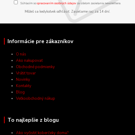
Súhlasím so
spracovaním osobných údajov
za účelom zasielania newslettera.
Môžeš sa kedykoľvek odhlásiť. Zasielame raz za 14 dní.
Informácie pre zákazníkov
O nás
Ako nakupovať
Obchodné podmienky
Vrátiť tovar
Novinky
Kontakty
Blog
Veľkoobchodný nákup
To najlepšie z blogu
Ako vyčistiť koberčeky doma?