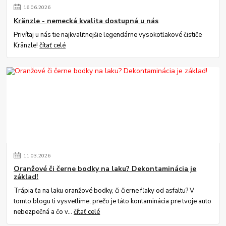
16
.
06
.
2026
Kränzle - nemecká kvalita dostupná u nás
Privítaj u nás tie najkvalitnejšie legendárne vysokotlakové čističe
Kränzle!
čítať celé
11
.
03
.
2026
Oranžové či černe bodky na laku? Dekontaminácia je
základ!
Trápia ťa na laku oranžové bodky, či čierne fľaky od asfaltu? V
tomto blogu ti vysvetlíme, prečo je táto kontaminácia pre tvoje auto
nebezpečná a čo v...
čítať celé