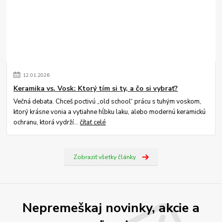
12
.
01
.
2026
Keramika vs. Vosk: Ktorý tím si ty, a čo si vybrať?
Večná debata. Chceš poctivú „old school“ prácu s tuhým voskom,
ktorý krásne vonia a vytiahne hĺbku laku, alebo modernú keramickú
ochranu, ktorá vydrží...
čítať celé
Zobraziť všetky články
Nepremeškaj novinky, akcie a