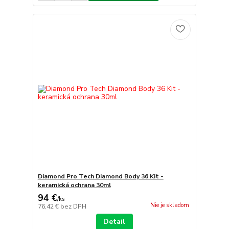
Diamond Pro Tech Diamond Body 36 Kit -
keramická ochrana 30ml
94 €
/
ks
Nie je skladom
76,42 €
bez DPH
Detail