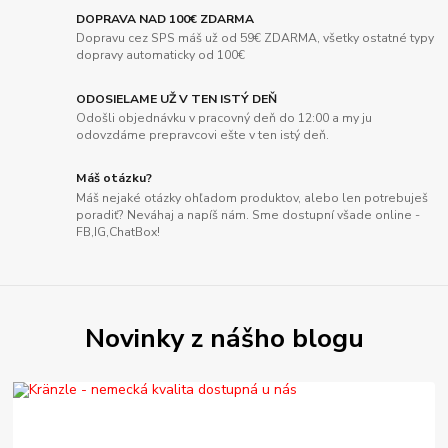
DOPRAVA NAD 100€ ZDARMA
Dopravu cez SPS máš už od 59€ ZDARMA, všetky ostatné typy
dopravy automaticky od 100€
ODOSIELAME UŽ V TEN ISTÝ DEŇ
Odošli objednávku v pracovný deň do 12:00 a my ju
odovzdáme prepravcovi ešte v ten istý deň.
Máš otázku?
Máš nejaké otázky ohľadom produktov, alebo len potrebuješ
poradiť? Neváhaj a napíš nám. Sme dostupní všade online -
FB,IG,ChatBox!
Novinky z nášho blogu