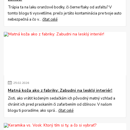
Trápia ťa na laku oranžové bodky, či čierne fľaky od asfaltu? V
tomto blogu ti vysvetlíme, prečo je táto kontaminácia pre tvoje auto
nebezpečná a čo v...
čítať celé
25
.
02
.
2026
Matná koža ako z fabriky: Zabudni na lesklý interiér!
Zisti, ako vrátiť koženým sedačkám ich pôvodný matný vzhľad a
chrániť ich pred praskaním či zafarbením od džínsov. V našom
blogu ti poradíme, ako sprá...
čítať celé