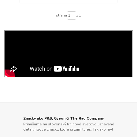
strana
z 1
Značky ako P&S, Gyeon či The Rag Company
Prinášame na slovenský trh nové svetovo uznávané
detailingové značky, ktoré si zamiluješ. Tak ako my!