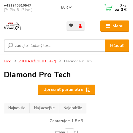
0
ks
+421940510547
EUR
za
0 €
(Po-Pia, 8-17 hod.)
Menu
Hľadať
Úvod
PODĽA VÝROBCU (A-Z)
Diamond Pro Tech
Diamond Pro Tech
Upresniť parametre
Najnovšie
Najlacnejšie
Najdrahšie
Zobrazujem 1-5 z 5
strana
z 1