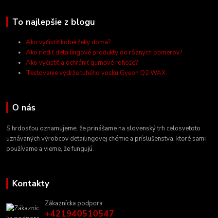
To najlepšie z blogu
Ako vyčistiť koberčeky doma?
Ako riediť detailingové produkty do rôznych pomerov?
Ako vyčistiť a ochrániť gumové rohože?
Testovanie výdrže tuhého vosku Gyeon Q2 WAX
O nás
S hrdosťou oznamujeme, že prinášame na slovenský trh celosvetoto
uznávaných výrobcov detailingovej chémie a príslušenstva, ktoré sami
používame a vieme, že fungujú.
Kontakty
Zákaznícka podpora
+421940510547