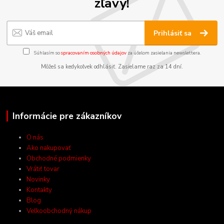
zľavy!
Prihlásiť sa
Súhlasím so
spracovaním osobných údajov
za účelom zasielania newslettera.
Môžeš sa kedykoľvek odhlásiť. Zasielame raz za 14 dní.
Informácie pre zákazníkov
O nás
Ako nakupovať
Obchodné podmienky
Vrátiť tovar
Novinky
Kontakty
Blog
Veľkoobchodný nákup