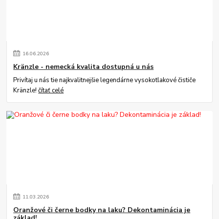
16
.
06
.
2026
Kränzle - nemecká kvalita dostupná u nás
Privítaj u nás tie najkvalitnejšie legendárne vysokotlakové čističe
Kränzle!
čítať celé
11
.
03
.
2026
Oranžové či černe bodky na laku? Dekontaminácia je
základ!