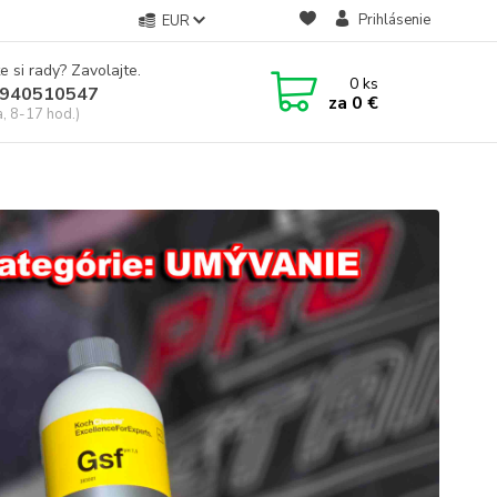
Prihlásenie
EUR
e si rady? Zavolajte.
0
ks
940510547
za
0 €
a, 8-17 hod.)