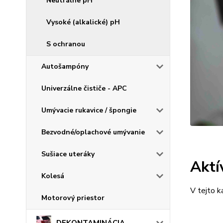
Neutrálne pH
Vysoké (alkalické) pH
S ochranou
Autošampóny
Univerzálne čističe - APC
Umývacie rukavice / špongie
Bezvodné/oplachové umývanie
Sušiace uteráky
Aktí
Kolesá
V tejto k
Motorový priestor
DEKONTAMINÁCIA