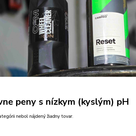
vne peny s nízkym (kyslým) pH
ategórii nebol nájdený žiadny tovar.