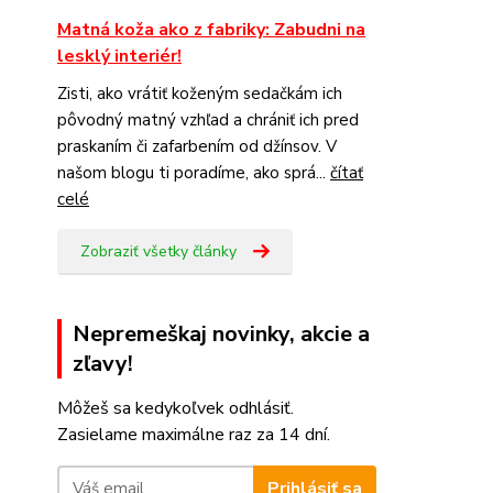
Matná koža ako z fabriky: Zabudni na
lesklý interiér!
Zisti, ako vrátiť koženým sedačkám ich
pôvodný matný vzhľad a chrániť ich pred
praskaním či zafarbením od džínsov. V
našom blogu ti poradíme, ako sprá...
čítať
celé
Zobraziť všetky články
Nepremeškaj novinky, akcie a
zľavy!
Môžeš sa kedykoľvek odhlásiť.
Zasielame maximálne raz za 14 dní.
Prihlásiť sa