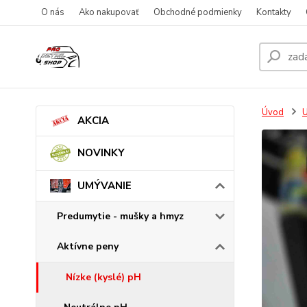
O nás
Ako nakupovať
Obchodné podmienky
Kontakty
Úvod
AKCIA
NOVINKY
UMÝVANIE
Predumytie - mušky a hmyz
Aktívne peny
Nízke (kyslé) pH