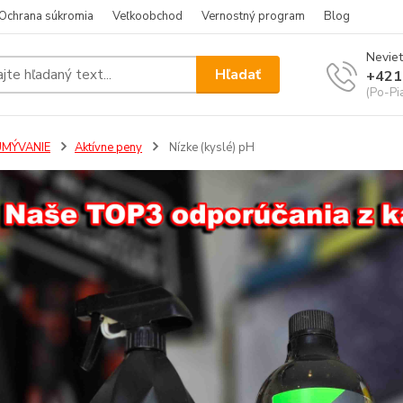
Ochrana súkromia
Veľkoobchod
Vernostný program
Blog
Neviet
Hľadať
+421
(Po-Pi
UMÝVANIE
Aktívne peny
Nízke (kyslé) pH