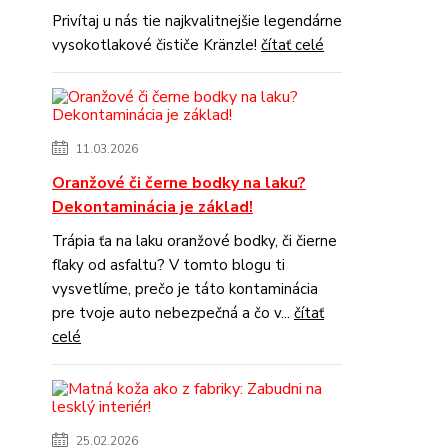
Privítaj u nás tie najkvalitnejšie legendárne
vysokotlakové čističe Kränzle!
čítať celé
11.03.2026
Oranžové či černe bodky na laku?
Dekontaminácia je základ!
Trápia ťa na laku oranžové bodky, či čierne
fľaky od asfaltu? V tomto blogu ti
vysvetlíme, prečo je táto kontaminácia
pre tvoje auto nebezpečná a čo v...
čítať
celé
25.02.2026