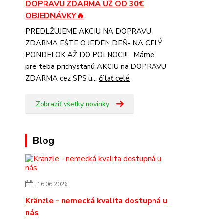
DOPRAVU ZDARMA UŽ OD 30€
OBJEDNÁVKY🔥
PREDLŽUJEME AKCIU NA DOPRAVU
ZDARMA EŠTE O JEDEN DEŇ- NA CELÝ
PONDELOK AŽ DO POLNOCI!! Máme
pre teba prichystanú AKCIU na DOPRAVU
ZDARMA cez SPS u...
čítať celé
Zobraziť všetky novinky
Blog
16.06.2026
Kränzle - nemecká kvalita dostupná u
nás