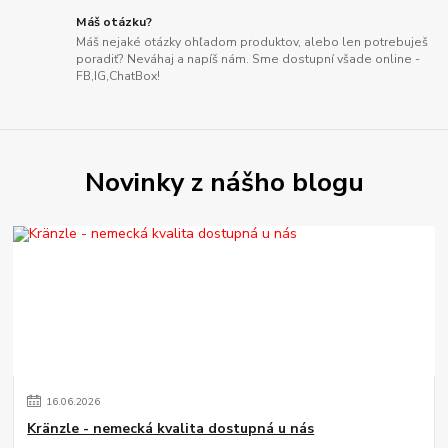
Máš otázku?
Máš nejaké otázky ohľadom produktov, alebo len potrebuješ
poradiť? Neváhaj a napíš nám. Sme dostupní všade online -
FB,IG,ChatBox!
Novinky z nášho blogu
16
.
06
.
2026
Kränzle - nemecká kvalita dostupná u nás