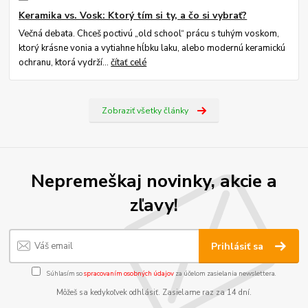
Keramika vs. Vosk: Ktorý tím si ty, a čo si vybrať?
Večná debata. Chceš poctivú „old school“ prácu s tuhým voskom,
ktorý krásne vonia a vytiahne hĺbku laku, alebo modernú keramickú
ochranu, ktorá vydrží...
čítať celé
Zobraziť všetky články
Nepremeškaj novinky, akcie a
zľavy!
Prihlásiť sa
Súhlasím so
spracovaním osobných údajov
za účelom zasielania newslettera.
Môžeš sa kedykoľvek odhlásiť. Zasielame raz za 14 dní.