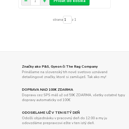
Pridať do košíka
strana
z 1
Značky ako P&S, Gyeon či The Rag Company
Prinášame na slovenský trh nové svetovo uznávané
detailingové značky, ktoré si zamiluješ. Tak ako my!
DOPRAVA NAD 100€ ZDARMA
Dopravu cez SPS máš už od 59€ ZDARMA, všetky ostatné typy
dopravy automaticky od 100€
ODOSIELAME UŽ V TEN ISTÝ DEŇ
Odošli objednávku v pracovný deň do 12:00 a my ju
odovzdáme prepravcovi ešte v ten istý deň.