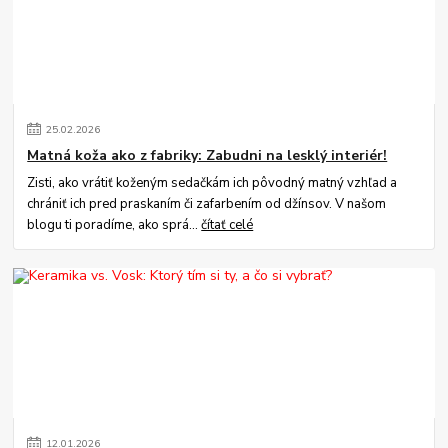
25
.
02
.
2026
Matná koža ako z fabriky: Zabudni na lesklý interiér!
Zisti, ako vrátiť koženým sedačkám ich pôvodný matný vzhľad a
chrániť ich pred praskaním či zafarbením od džínsov. V našom
blogu ti poradíme, ako sprá...
čítať celé
12
.
01
.
2026