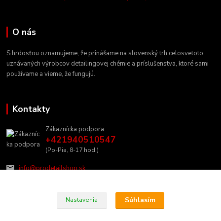
O nás
S hrdosťou oznamujeme, že prinášame na slovenský trh celosvetoto
uznávaných výrobcov detailingovej chémie a príslušenstva, ktoré sami
používame a vieme, že fungujú.
Kontakty
Zákaznícka podpora
+421940510547
(Po-Pia, 8-17 hod.)
info@prodetailshop.sk
Súhlasím
Nastavenia