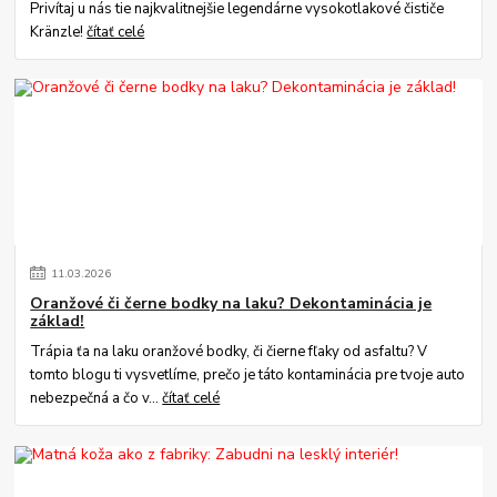
Privítaj u nás tie najkvalitnejšie legendárne vysokotlakové čističe
Kränzle!
čítať celé
11
.
03
.
2026
Oranžové či černe bodky na laku? Dekontaminácia je
základ!
Trápia ťa na laku oranžové bodky, či čierne fľaky od asfaltu? V
tomto blogu ti vysvetlíme, prečo je táto kontaminácia pre tvoje auto
nebezpečná a čo v...
čítať celé