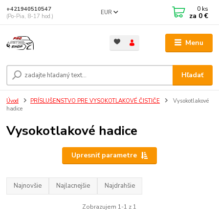
0
ks
+421940510547
EUR
za
0 €
(Po-Pia, 8-17 hod.)
Menu
Hľadať
Úvod
PRÍSLUŠENSTVO PRE VYSOKOTLAKOVÉ ČISTIČE
Vysokotlakové
hadice
Vysokotlakové hadice
Upresniť parametre
Najnovšie
Najlacnejšie
Najdrahšie
Zobrazujem 1-1 z 1