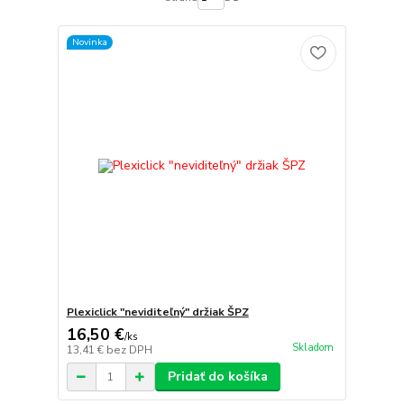
Novinka
Plexiclick "neviditeľný" držiak ŠPZ
16,50 €
/
ks
Skladom
13,41 €
bez DPH
Pridať do košíka