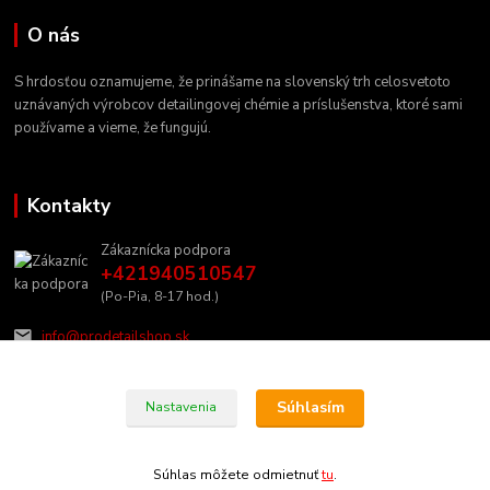
O nás
S hrdosťou oznamujeme, že prinášame na slovenský trh celosvetoto
uznávaných výrobcov detailingovej chémie a príslušenstva, ktoré sami
používame a vieme, že fungujú.
Kontakty
Zákaznícka podpora
+421940510547
(Po-Pia, 8-17 hod.)
info@prodetailshop.sk
Súhlasím
Nastavenia
Súhlas môžete odmietnuť
tu
.