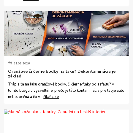
11
.
03
.
2026
Oranžové či černe bodky na laku? Dekontaminácia je
základ!
Trápia ťa na laku oranžové bodky, či čierne fľaky od asfaltu? V
tomto blogu ti vysvetlíme, prečo je táto kontaminácia pre tvoje auto
nebezpečná a čo v...
čítať celé