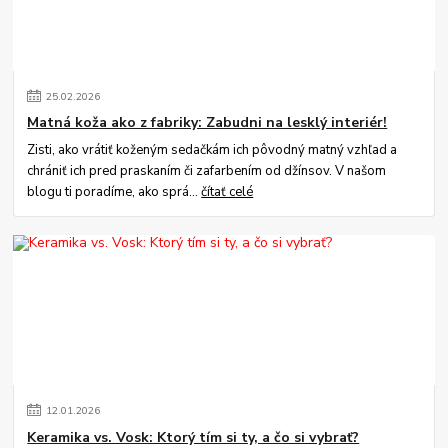
25
.
02
.
2026
Matná koža ako z fabriky: Zabudni na lesklý interiér!
Zisti, ako vrátiť koženým sedačkám ich pôvodný matný vzhľad a
chrániť ich pred praskaním či zafarbením od džínsov. V našom
blogu ti poradíme, ako sprá...
čítať celé
12
.
01
.
2026
Keramika vs. Vosk: Ktorý tím si ty, a čo si vybrať?