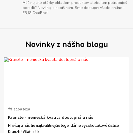
Máš nejaké otázky ohľadom produktov, alebo len potrebuješ
poradiť? Neváhaj a napíš nám. Sme dostupní všade online -
FB,IG,ChatBox!
Novinky z nášho blogu
16
.
06
.
2026
Kränzle - nemecká kvalita dostupná u nás
Privítaj u nás tie najkvalitnejšie legendárne vysokotlakové čističe
Kränzle!
čítať celé