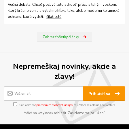
Večná debata. Chceš poctivú „old school“ prácu s tuhým voskom,
ktorý krásne vonia a vytiahne hĺbku laku, alebo modernú keramickú
ochranu, ktorá vydrží...
čítať celé
Zobraziť všetky články
Nepremeškaj novinky, akcie a
zľavy!
Prihlásiť sa
Súhlasím so
spracovaním osobných údajov
za účelom zasielania newslettera.
Môžeš sa kedykoľvek odhlásiť. Zasielame raz za 14 dní.