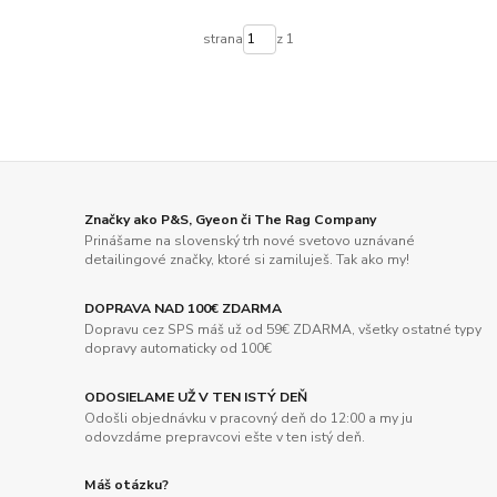
strana
z 1
Značky ako P&S, Gyeon či The Rag Company
Prinášame na slovenský trh nové svetovo uznávané
detailingové značky, ktoré si zamiluješ. Tak ako my!
DOPRAVA NAD 100€ ZDARMA
Dopravu cez SPS máš už od 59€ ZDARMA, všetky ostatné typy
dopravy automaticky od 100€
ODOSIELAME UŽ V TEN ISTÝ DEŇ
Odošli objednávku v pracovný deň do 12:00 a my ju
odovzdáme prepravcovi ešte v ten istý deň.
Máš otázku?