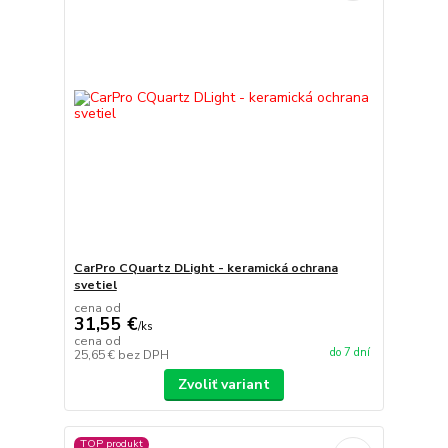
CarPro CQuartz DLight - keramická ochrana
svetiel
cena od
31,55 €
/
ks
cena od
do 7 dní
25,65 €
bez DPH
Zvoliť variant
TOP produkt