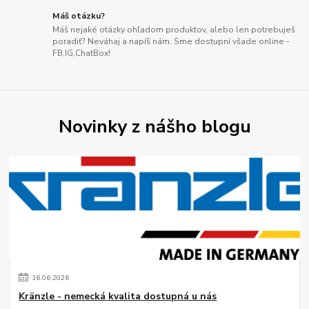
Máš otázku?
Máš nejaké otázky ohľadom produktov, alebo len potrebuješ
poradiť? Neváhaj a napíš nám. Sme dostupní všade online -
FB,IG,ChatBox!
Novinky z nášho blogu
16
.
06
.
2026
Kränzle - nemecká kvalita dostupná u nás