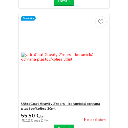
Detail
Novinka
UltraCoat Gravity 2Years - keramická ochrana
plastov/kolies 30ml
55,50 €
/
ks
Nie je skladom
45,12 €
bez DPH