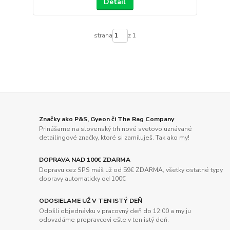
Detail
strana
z 1
Značky ako P&S, Gyeon či The Rag Company
Prinášame na slovenský trh nové svetovo uznávané
detailingové značky, ktoré si zamiluješ. Tak ako my!
DOPRAVA NAD 100€ ZDARMA
Dopravu cez SPS máš už od 59€ ZDARMA, všetky ostatné typy
dopravy automaticky od 100€
ODOSIELAME UŽ V TEN ISTÝ DEŇ
Odošli objednávku v pracovný deň do 12:00 a my ju
odovzdáme prepravcovi ešte v ten istý deň.