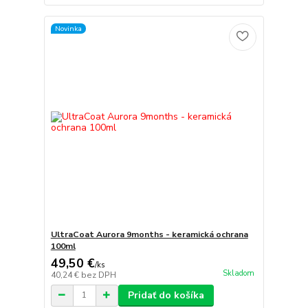
Novinka
UltraCoat Aurora 9months - keramická ochrana
100ml
49,50 €
/
ks
Skladom
40,24 €
bez DPH
Pridať do košíka