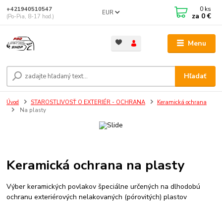
0
ks
+421940510547
EUR
za
0 €
(Po-Pia, 8-17 hod.)
Menu
Hľadať
Úvod
STAROSTLIVOSŤ O EXTERIÉR - OCHRANA
Keramická ochrana
Na plasty
Keramická ochrana na plasty
Výber keramických povlakov špeciálne určených na dlhodobú
ochranu exteriérových nelakovaných (pórovitých) plastov