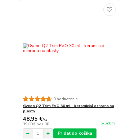
3 hodnotenie
Gyeon Q2 Trim EVO 30 ml - keramická ochrana na
plasty
48,95 €
/
ks
Skladom
39,80 €
bez DPH
Pridať do košíka