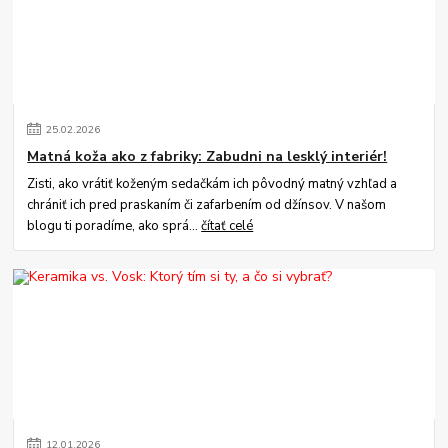
25
.
02
.
2026
Matná koža ako z fabriky: Zabudni na lesklý interiér!
Zisti, ako vrátiť koženým sedačkám ich pôvodný matný vzhľad a
chrániť ich pred praskaním či zafarbením od džínsov. V našom
blogu ti poradíme, ako sprá...
čítať celé
12
.
01
.
2026