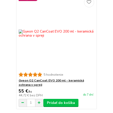
5 hodnotenie
Gyeon Q2 CanCoat EVO 200 ml - keramická
ochrana v spreji
55 €
/
ks
do 7 dní
44,72 €
bez DPH
Pridať do košíka