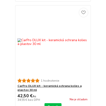
1 hodnotenie
CarPro DLUX kit - keramická ochrana kolies a
plastov 30 ml
42,50 €
/
ks
Nie je skladom
34,55 €
bez DPH