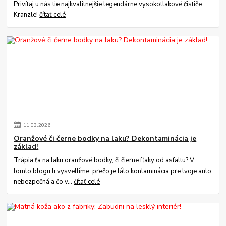
Privítaj u nás tie najkvalitnejšie legendárne vysokotlakové čističe
Kränzle!
čítať celé
11
.
03
.
2026
Oranžové či černe bodky na laku? Dekontaminácia je
základ!
Trápia ťa na laku oranžové bodky, či čierne fľaky od asfaltu? V
tomto blogu ti vysvetlíme, prečo je táto kontaminácia pre tvoje auto
nebezpečná a čo v...
čítať celé