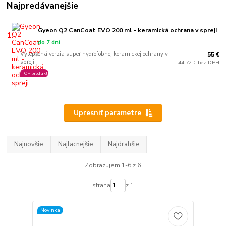
Najpredávanejšie
Gyeon Q2 CanCoat EVO 200 ml - keramická ochrana v spreji
1.
do 7 dní
Vylepšená verzia super hydrofóbnej keramickej ochrany v
55 €
spreji
44,72 € bez DPH
TOP produkt
Upresniť parametre
Najnovšie
Najlacnejšie
Najdrahšie
Zobrazujem 1-6 z 6
strana
z 1
Novinka