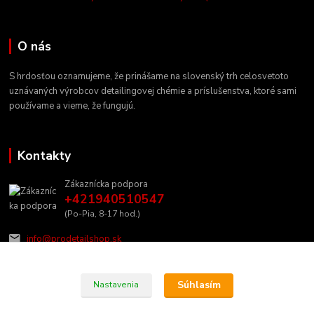
O nás
S hrdosťou oznamujeme, že prinášame na slovenský trh celosvetoto
uznávaných výrobcov detailingovej chémie a príslušenstva, ktoré sami
používame a vieme, že fungujú.
Kontakty
Zákaznícka podpora
+421940510547
(Po-Pia, 8-17 hod.)
info@prodetailshop.sk
Súhlasím
Nastavenia