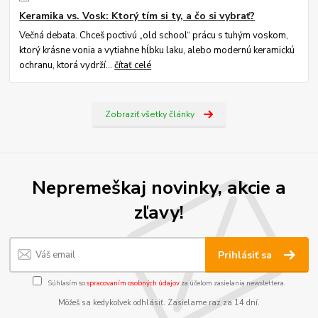
Keramika vs. Vosk: Ktorý tím si ty, a čo si vybrať?
Večná debata. Chceš poctivú „old school“ prácu s tuhým voskom,
ktorý krásne vonia a vytiahne hĺbku laku, alebo modernú keramickú
ochranu, ktorá vydrží...
čítať celé
Zobraziť všetky články
Nepremeškaj novinky, akcie a
zľavy!
Prihlásiť sa
Súhlasím so
spracovaním osobných údajov
za účelom zasielania newslettera.
Môžeš sa kedykoľvek odhlásiť. Zasielame raz za 14 dní.