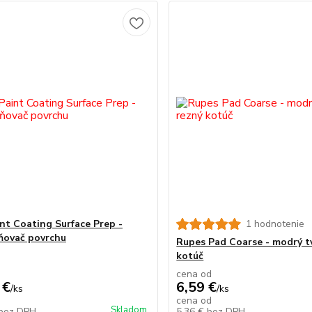
nt Coating Surface Prep -
1 hodnotenie
ňovač povrchu
Rupes Pad Coarse - modrý t
kotúč
cena od
 €
6,59 €
/
ks
/
ks
cena od
Skladom
bez DPH
5,36 €
bez DPH