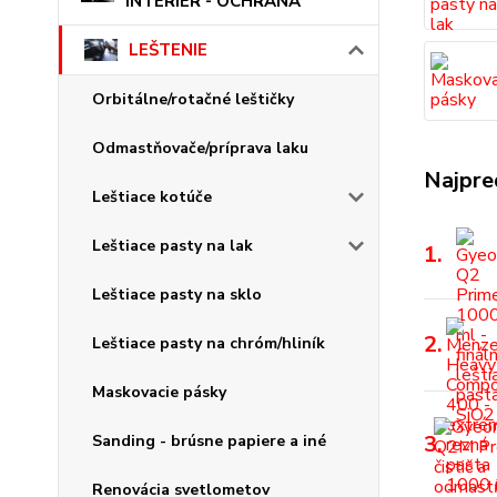
INTERIÉR - OCHRANA
LEŠTENIE
Orbitálne/rotačné leštičky
Odmastňovače/príprava laku
Najpre
Leštiace kotúče
Leštiace pasty na lak
1.
Leštiace pasty na sklo
2.
Leštiace pasty na chróm/hliník
Maskovacie pásky
3.
Sanding - brúsne papiere a iné
Renovácia svetlometov