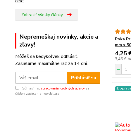
celé
Zobraziť všetky články
Nepremeškaj novinky, akcie a
Poka Pr
zľavy!
mm x 5
4,25 
Môžeš sa kedykoľvek odhlásiť.
3,46 €
b
Zasielame maximálne raz za 14 dní.
Prihlásiť sa
Doprav
Súhlasím so
spracovaním osobných údajov
za
účelom zasielania newslettera.