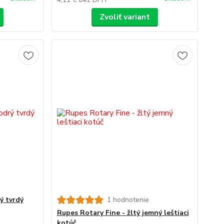
Zvoliť variant
ý tvrdý
1 hodnotenie
Rupes Rotary Fine - žltý jemný leštiaci
kotúč