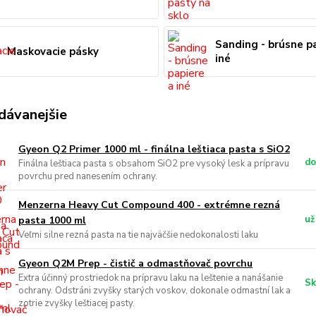
Sanding - brúsne p
Maskovacie pásky
iné
dávanejšie
Gyeon Q2 Primer 1000 ml - finálna leštiaca pasta s SiO2
do
Finálna leštiaca pasta s obsahom SiO2 pre vysoký lesk a prípravu
povrchu pred nanesením ochrany.
Menzerna Heavy Cut Compound 400 - extrémne rezná
už
pasta 1000 ml
Veľmi silne rezná pasta na tie najväčšie nedokonalosti laku
Gyeon Q2M Prep - čistič a odmastňovač povrchu
Extra účinný prostriedok na prípravu laku na leštenie a nanášanie
Sk
ochrany. Odstráni zvyšky starých voskov, dokonale odmastní lak a
zotrie zvyšky leštiacej pasty.