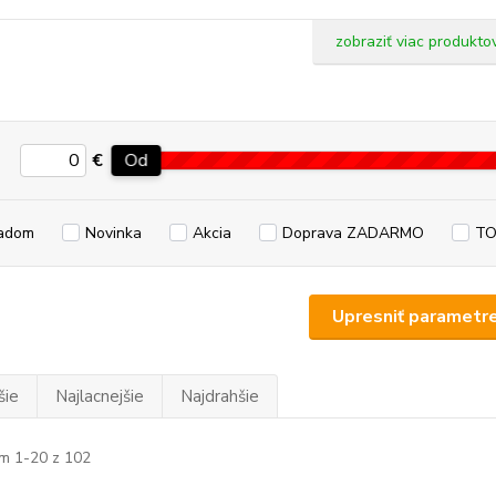
zobraziť viac produkto
€
Od
adom
Novinka
Akcia
Doprava ZADARMO
TO
Upresniť parametr
šie
Najlacnejšie
Najdrahšie
m 1-20 z 102