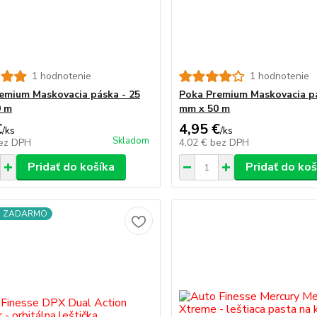
1 hodnotenie
1 hodnotenie
emium Maskovacia páska - 25
Poka Premium Maskovacia pá
0 m
mm x 50 m
€
4,95 €
/
ks
/
ks
Skladom
ez DPH
4,02 €
bez DPH
Pridať do košíka
Pridať do koš
a ZADARMO