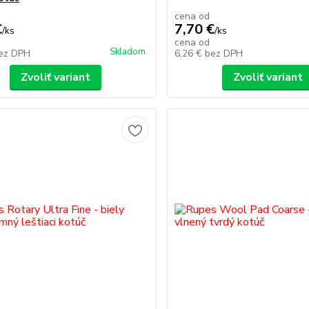
cena od
€
7,70 €
/
ks
/
ks
cena od
Skladom
ez DPH
6,26 €
bez DPH
Zvoliť variant
Zvoliť variant