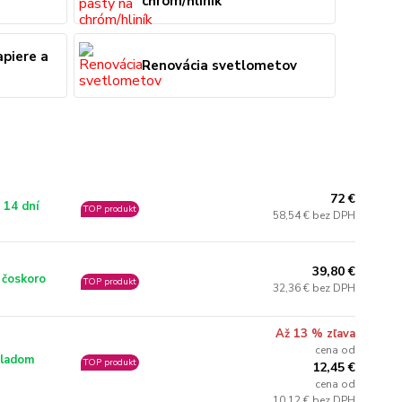
chróm/hliník
apiere a
Renovácia svetlometov
72 €
 14 dní
TOP produkt
58,54 € bez DPH
39,80 €
 čoskoro
TOP produkt
32,36 € bez DPH
Až 13 % zľava
cena od
ladom
TOP produkt
12,45 €
cena od
10,12 € bez DPH