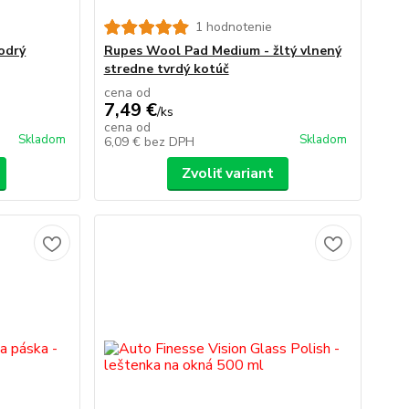
1 hodnotenie
odrý
Rupes Wool Pad Medium - žltý vlnený
stredne tvrdý kotúč
cena od
7,49 €
/
ks
cena od
Skladom
Skladom
6,09 €
bez DPH
Zvoliť variant