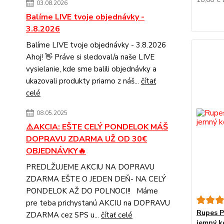
03.08.2026
Balíme LIVE tvoje objednávky -
3.8.2026
Balíme LIVE tvoje objednávky - 3.8.2026
Ahoj! 👋 Práve si sledoval/a naše LIVE
vysielanie, kde sme balili objednávky a
ukazovali produkty priamo z náš...
čítať
celé
08.05.2025
⚠️AKCIA: EŠTE CELÝ PONDELOK MÁŠ
DOPRAVU ZDARMA UŽ OD 30€
OBJEDNÁVKY🔥
PREDLŽUJEME AKCIU NA DOPRAVU
ZDARMA EŠTE O JEDEN DEŇ- NA CELÝ
PONDELOK AŽ DO POLNOCI!! Máme
pre teba prichystanú AKCIU na DOPRAVU
Rupes Pa
ZDARMA cez SPS u...
čítať celé
jemný k