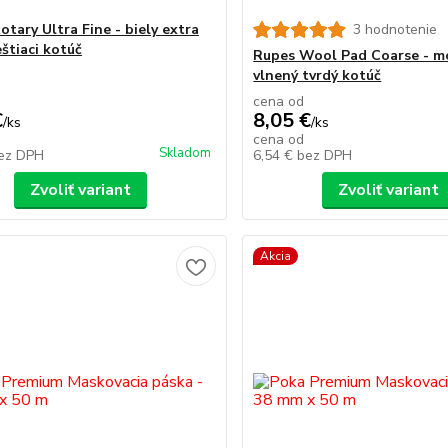
tary Ultra Fine - biely extra
3 hodnotenie
štiaci kotúč
Rupes Wool Pad Coarse - m
vlnený tvrdý kotúč
cena od
€
8,05 €
/
ks
/
ks
cena od
Skladom
ez DPH
6,54 €
bez DPH
Zvoliť variant
Zvoliť variant
Akcia