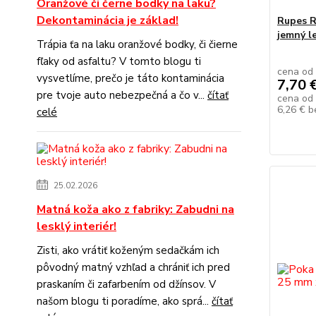
Oranžové či černe bodky na laku?
Dekontaminácia je základ!
Rupes Ro
jemný le
Trápia ťa na laku oranžové bodky, či čierne
fľaky od asfaltu? V tomto blogu ti
cena od
vysvetlíme, prečo je táto kontaminácia
7,70 
pre tvoje auto nebezpečná a čo v...
čítať
cena od
6,26 €
b
celé
25.02.2026
Matná koža ako z fabriky: Zabudni na
lesklý interiér!
Zisti, ako vrátiť koženým sedačkám ich
pôvodný matný vzhľad a chrániť ich pred
praskaním či zafarbením od džínsov. V
našom blogu ti poradíme, ako sprá...
čítať