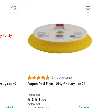
1 hodnotenie
vrdý rezný
Rupes Pad Fine - žltý finálny kotúč
cena od
5,05 €
/
ks
cena od
Skladom
Skladom
4,11 €
bez DPH