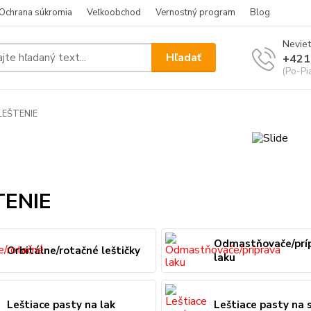
Ochrana súkromia
Veľkoobchod
Vernostný program
Blog
Neviet
Hľadať
+421
(Po-Pi
LEŠTENIE
TENIE
Odmastňovače/prí
Orbitálne/rotačné leštičky
laku
Leštiace pasty na lak
Leštiace pasty na 