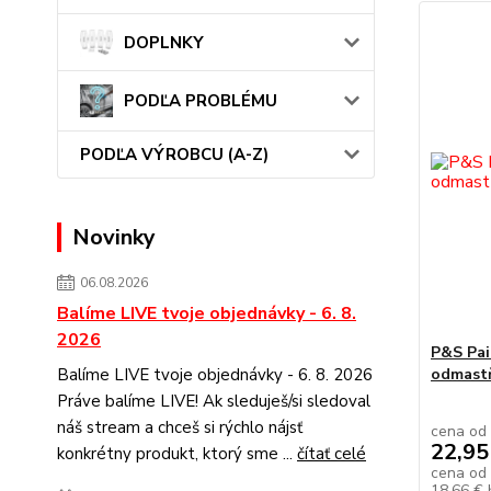
DOPLNKY
PODĽA PROBLÉMU
PODĽA VÝROBCU (A-Z)
Novinky
06.08.2026
Balíme LIVE tvoje objednávky - 6. 8.
2026
P&S Pai
odmast
Balíme LIVE tvoje objednávky - 6. 8. 2026
Práve balíme LIVE! Ak sleduješ/si sledoval
náš stream a chceš si rýchlo nájsť
cena od
22,95
konkrétny produkt, ktorý sme ...
čítať celé
cena od
18,66 €