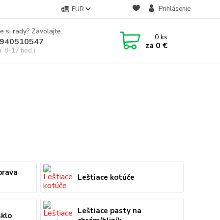
Prihlásenie
EUR
e si rady? Zavolajte.
0
ks
940510547
za
0 €
a, 8-17 hod.)
prava
Leštiace kotúče
Leštiace pasty na
sklo