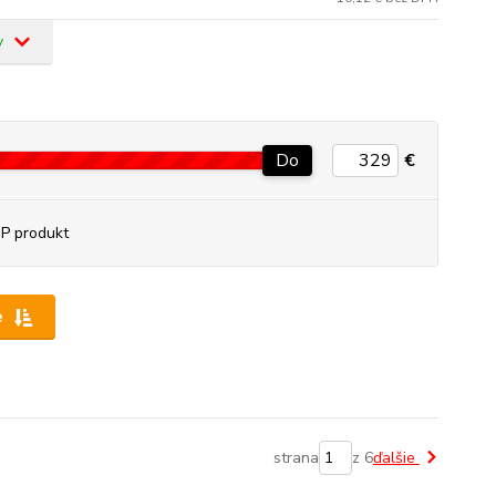
v
Do
€
P produkt
e
strana
z 6
ďalšie