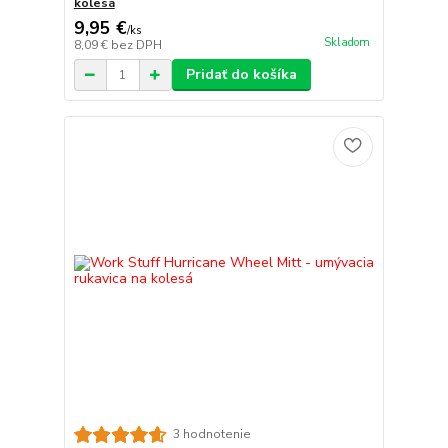
kolesá
9,95 €
/
ks
Skladom
8,09 €
bez DPH
Pridať do košíka
3 hodnotenie