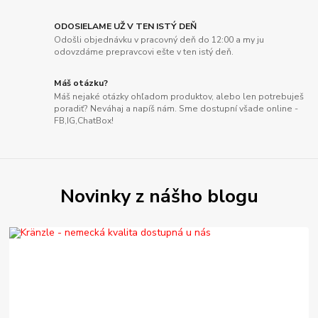
ODOSIELAME UŽ V TEN ISTÝ DEŇ
Odošli objednávku v pracovný deň do 12:00 a my ju
odovzdáme prepravcovi ešte v ten istý deň.
Máš otázku?
Máš nejaké otázky ohľadom produktov, alebo len potrebuješ
poradiť? Neváhaj a napíš nám. Sme dostupní všade online -
FB,IG,ChatBox!
Novinky z nášho blogu