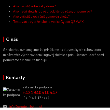
Ako vyčistiť koberčeky doma?
Ako riediť detailingové produkty do rôznych pomerov?
Ako vyčistiť a ochrániť gumové rohože?
Testovanie výdrže tuhého vosku Gyeon Q2 WAX
O nás
S hrdosťou oznamujeme, že prinášame na slovenský trh celosvetoto
uznávaných výrobcov detailingovej chémie a príslušenstva, ktoré sami
používame a vieme, že fungujú.
Kontakty
Zákaznícka podpora
+421940510547
(Po-Pia, 8-17 hod.)
info@prodetailshop.sk