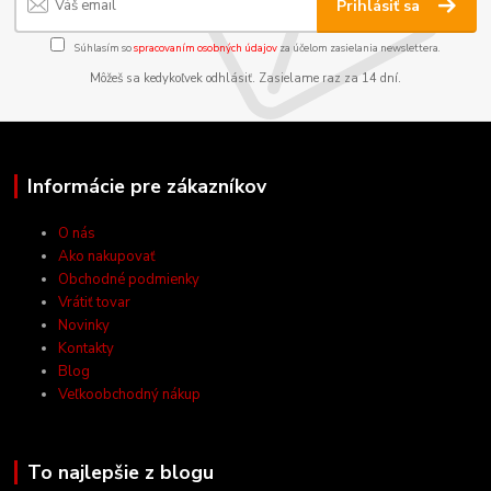
Prihlásiť sa
Súhlasím so
spracovaním osobných údajov
za účelom zasielania newslettera.
Môžeš sa kedykoľvek odhlásiť. Zasielame raz za 14 dní.
Informácie pre zákazníkov
O nás
Ako nakupovať
Obchodné podmienky
Vrátiť tovar
Novinky
Kontakty
Blog
Veľkoobchodný nákup
To najlepšie z blogu