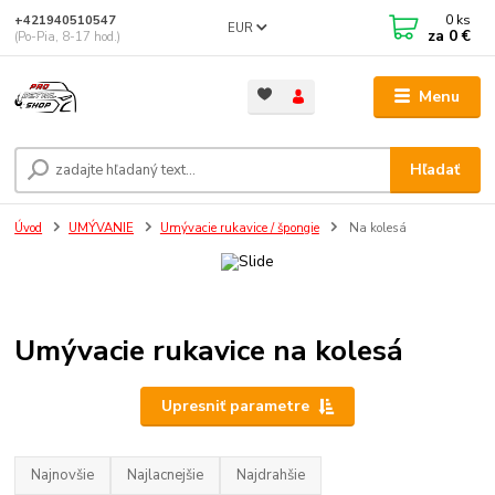
0
ks
+421940510547
EUR
za
0 €
(Po-Pia, 8-17 hod.)
Menu
Hľadať
Úvod
UMÝVANIE
Umývacie rukavice / špongie
Na kolesá
Umývacie rukavice na kolesá
Upresniť parametre
Najnovšie
Najlacnejšie
Najdrahšie