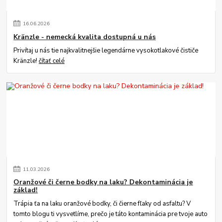
16
.
06
.
2026
Kränzle - nemecká kvalita dostupná u nás
Privítaj u nás tie najkvalitnejšie legendárne vysokotlakové čističe
Kränzle!
čítať celé
11
.
03
.
2026
Oranžové či černe bodky na laku? Dekontaminácia je
základ!
Trápia ťa na laku oranžové bodky, či čierne fľaky od asfaltu? V
tomto blogu ti vysvetlíme, prečo je táto kontaminácia pre tvoje auto