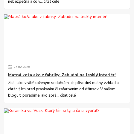
nebezpečná a čo v...
čítať celé
25
.
02
.
2026
Matná koža ako z fabriky: Zabudni na lesklý interiér!
Zisti, ako vrátiť koženým sedačkám ich pôvodný matný vzhľad a
chrániť ich pred praskaním či zafarbením od džínsov. V našom
blogu ti poradíme, ako sprá...
čítať celé