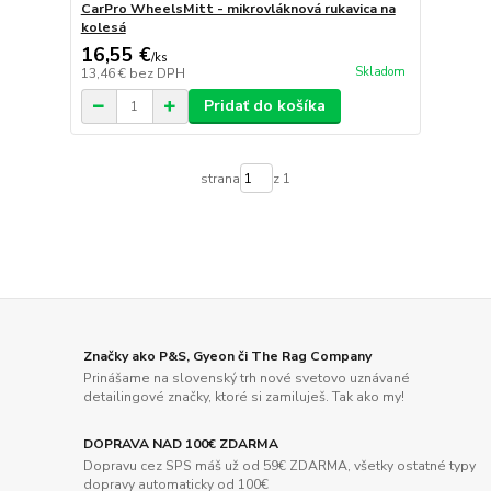
CarPro WheelsMitt - mikrovláknová rukavica na
kolesá
16,55 €
/
ks
Skladom
13,46 €
bez DPH
Pridať do košíka
strana
z 1
Značky ako P&S, Gyeon či The Rag Company
Prinášame na slovenský trh nové svetovo uznávané
detailingové značky, ktoré si zamiluješ. Tak ako my!
DOPRAVA NAD 100€ ZDARMA
Dopravu cez SPS máš už od 59€ ZDARMA, všetky ostatné typy
dopravy automaticky od 100€