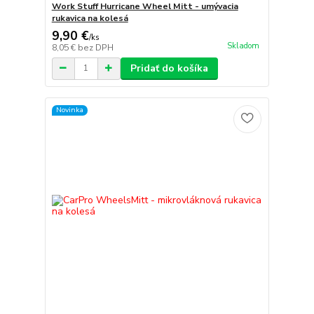
Work Stuff Hurricane Wheel Mitt - umývacia
rukavica na kolesá
9,90 €
/
ks
Skladom
8,05 €
bez DPH
Pridať do košíka
Novinka