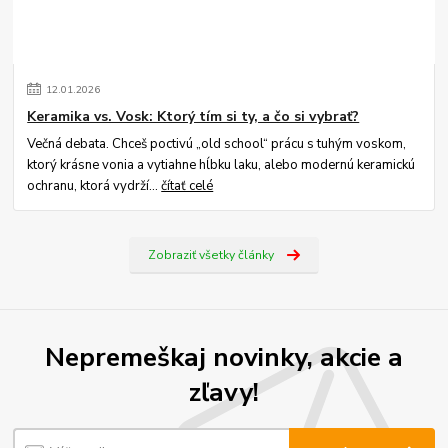
12
.
01
.
2026
Keramika vs. Vosk: Ktorý tím si ty, a čo si vybrať?
Večná debata. Chceš poctivú „old school“ prácu s tuhým voskom,
ktorý krásne vonia a vytiahne hĺbku laku, alebo modernú keramickú
ochranu, ktorá vydrží...
čítať celé
Zobraziť všetky články
Nepremeškaj novinky, akcie a
zľavy!