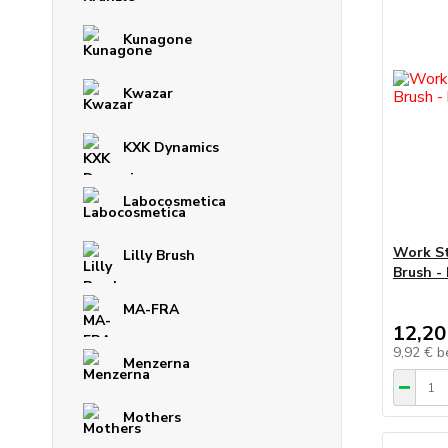
Kunagone
Kwazar
KXK Dynamics
Labocosmetica
Work S
Lilly Brush
Brush - 
MA-FRA
12,20
9,92 €
b
Menzerna
Mothers