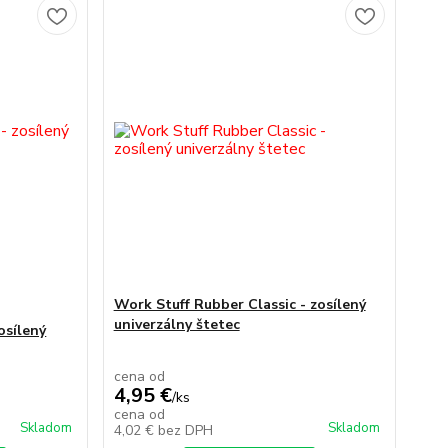
Work Stuff Rubber Classic - zosílený
univerzálny štetec
osílený
cena od
4,95 €
/
ks
cena od
Skladom
Skladom
4,02 €
bez DPH