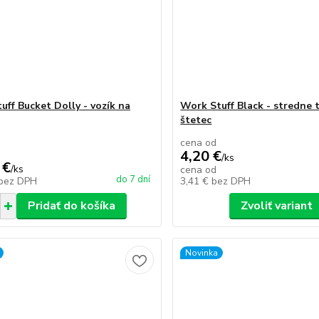
uff Bucket Dolly - vozík na
Work Stuff Black - stredne 
štetec
cena od
4,20 €
/
ks
 €
/
ks
cena od
do 7 dní
bez DPH
3,41 €
bez DPH
Pridať do košíka
Zvoliť variant
Novinka