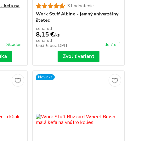
- kefa na
3 hodnotenie
Work Stuff Albino - jemný univerzálny
štetec
cena od
8,15 €
/
ks
cena od
Skladom
do 7 dní
6,63 €
bez DPH
íka
Zvoliť variant
Novinka