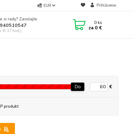
Prihlásenie
EUR
e si rady? Zavolajte.
0
ks
940510547
za
0 €
a, 8-17 hod.)
Do
€
P produkt
e