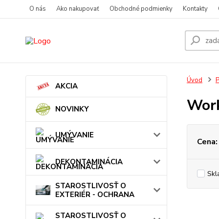
O nás
Ako nakupovať
Obchodné podmienky
Kontakty
Úvod
AKCIA
Work
NOVINKY
UMÝVANIE
Cena:
DEKONTAMINÁCIA
Skl
STAROSTLIVOSŤ O
EXTERIÉR - OCHRANA
STAROSTLIVOSŤ O