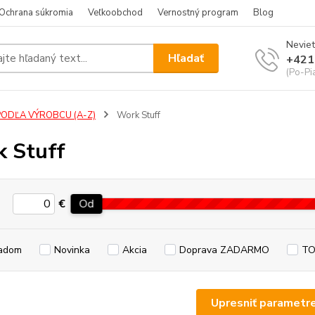
Ochrana súkromia
Veľkoobchod
Vernostný program
Blog
Neviet
Hľadať
+421
(Po-Pi
PODĽA VÝROBCU (A-Z)
Work Stuff
 Stuff
€
Od
adom
Novinka
Akcia
Doprava ZADARMO
TO
Upresniť parametr