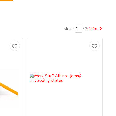
strana
z 2
ďalšie