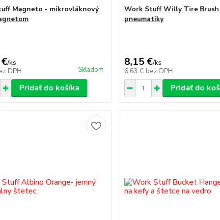
uff Magneto - mikrovláknový
Work Stuff Willy Tire Brush 
magnetom
pneumatiky
 €
8,15 €
/
ks
/
ks
Skladom
ez DPH
6,63 €
bez DPH
Pridať do košíka
Pridať do koš