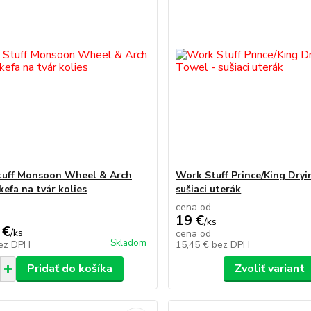
tuff Monsoon Wheel & Arch
Work Stuff Prince/King Dryi
kefa na tvár kolies
sušiaci uterák
cena od
19 €
/
ks
 €
/
ks
cena od
Skladom
ez DPH
15,45 €
bez DPH
Pridať do košíka
Zvoliť variant