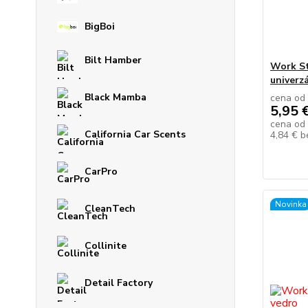
BigBoi
Bilt Hamber
Work St
univerz
Black Mamba
cena od
5,95 
cena od
California Car Scents
4,84 €
b
CarPro
Novinka
CleanTech
Collinite
Detail Factory