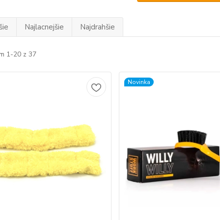
šie
Najlacnejšie
Najdrahšie
m 1-20 z 37
Novinka