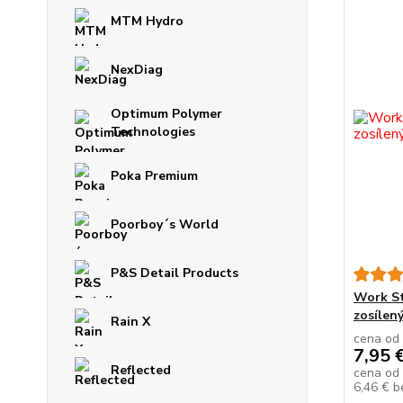
MTM Hydro
NexDiag
Optimum Polymer
Technologies
Poka Premium
Poorboy´s World
P&S Detail Products
Work St
zosílen
Rain X
cena od
7,95 
Reflected
cena od
6,46 €
b