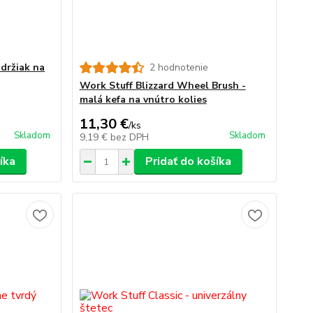
držiak na
2 hodnotenie
Work Stuff Blizzard Wheel Brush -
malá kefa na vnútro kolies
11,30 €
/
ks
Skladom
Skladom
9,19 €
bez DPH
íka
Pridať do košíka