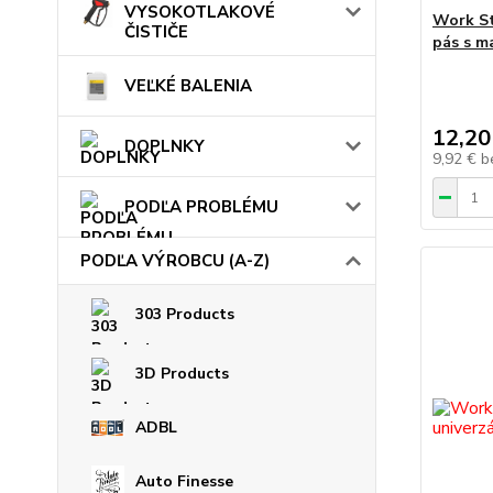
VYSOKOTLAKOVÉ
Work St
ČISTIČE
pás s 
VEĽKÉ BALENIA
12,20
DOPLNKY
9,92 €
b
PODĽA PROBLÉMU
PODĽA VÝROBCU (A-Z)
303 Products
3D Products
ADBL
Auto Finesse