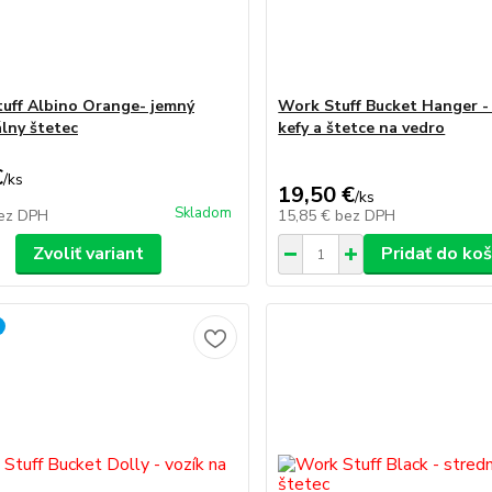
uff Albino Orange- jemný
Work Stuff Bucket Hanger - 
álny štetec
kefy a štetce na vedro
€
/
ks
19,50 €
/
ks
Skladom
ez DPH
15,85 €
bez DPH
Zvoliť variant
Pridať do koš