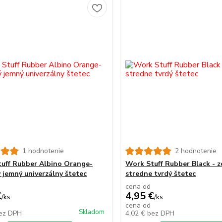
1 hodnotenie
2 hodnotenie
uff Rubber Albino Orange-
Work Stuff Rubber Black - z
ý jemný univerzálny štetec
stredne tvrdý štetec
cena od
€
4,95 €
/
ks
/
ks
cena od
Skladom
ez DPH
4,02 €
bez DPH