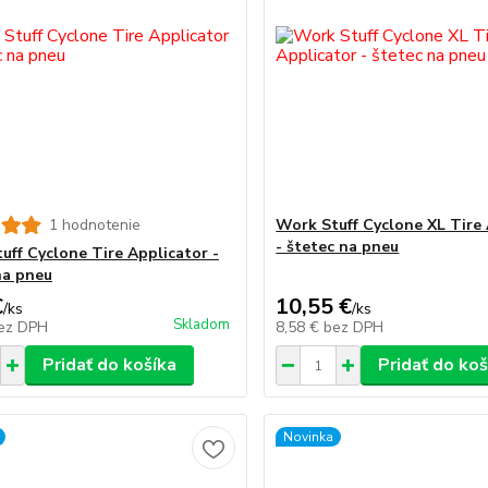
1 hodnotenie
Work Stuff Cyclone XL Tire
- štetec na pneu
uff Cyclone Tire Applicator -
na pneu
€
10,55 €
/
ks
/
ks
Skladom
ez DPH
8,58 €
bez DPH
Pridať do košíka
Pridať do koš
Novinka