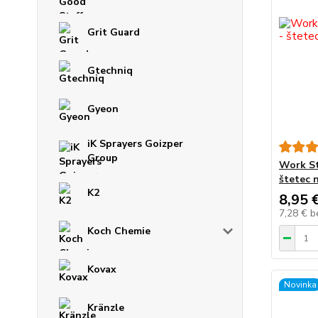
Grit Guard
Gtechniq
Gyeon
iK Sprayers Goizper
Group
Work St
štetec 
K2
8,95 
7,28 €
b
Koch Chemie
Kovax
Novinka
Kränzle