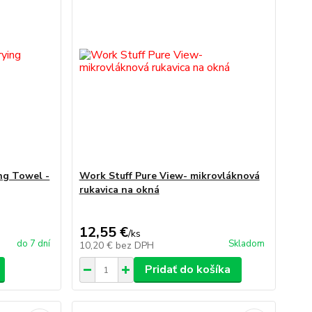
ng Towel -
Work Stuff Pure View- mikrovláknová
rukavica na okná
12,55 €
/
ks
do 7 dní
Skladom
10,20 €
bez DPH
Pridať do košíka