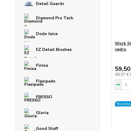
Detail Guardz
Diamond Pro Tech
Dodo Juice
Work St
vedro
EZ Detail Brushes
Finixa
59,50
48,37 €
Flexipads
FRESSO
Novinka
Gloria
Good Stuff