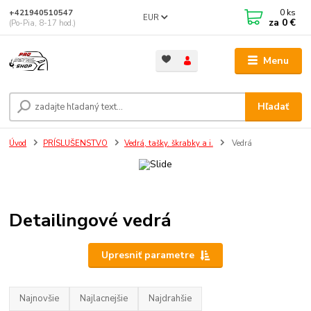
0
ks
+421940510547
EUR
za
0 €
(Po-Pia, 8-17 hod.)
Menu
Hľadať
Úvod
PRÍSLUŠENSTVO
Vedrá, tašky. škrabky a i.
Vedrá
Detailingové vedrá
Upresniť parametre
Najnovšie
Najlacnejšie
Najdrahšie