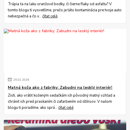
Trápia ťa na laku oranžové bodky, či čierne fľaky od asfaltu? V
tomto blogu ti vysvetlíme, prečo je táto kontaminácia pre tvoje auto
nebezpečná a čo v...
čítať celé
25
.
02
.
2026
Matná koža ako z fabriky: Zabudni na lesklý interiér!
Zisti, ako vrátiť koženým sedačkám ich pôvodný matný vzhľad a
chrániť ich pred praskaním či zafarbením od džínsov. V našom
blogu ti poradíme, ako sprá...
čítať celé