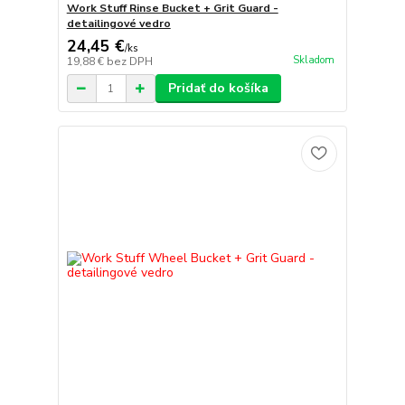
Work Stuff Rinse Bucket + Grit Guard -
detailingové vedro
24,45 €
/
ks
Skladom
19,88 €
bez DPH
Pridať do košíka