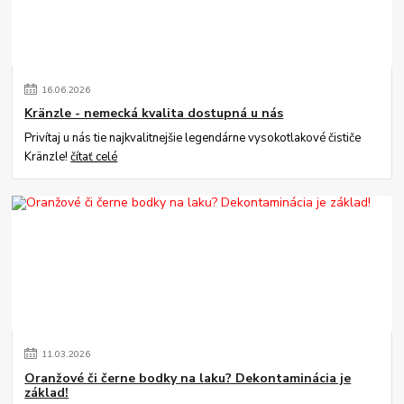
16
.
06
.
2026
Kränzle - nemecká kvalita dostupná u nás
Privítaj u nás tie najkvalitnejšie legendárne vysokotlakové čističe
Kränzle!
čítať celé
11
.
03
.
2026
Oranžové či černe bodky na laku? Dekontaminácia je
základ!