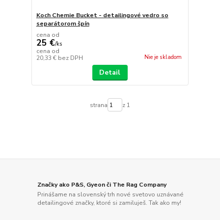
Koch Chemie Bucket - detailingové vedro so
separátorom špín
cena od
25 €
/
ks
cena od
Nie je skladom
20,33 €
bez DPH
Detail
strana
z 1
Značky ako P&S, Gyeon či The Rag Company
Prinášame na slovenský trh nové svetovo uznávané
detailingové značky, ktoré si zamiluješ. Tak ako my!