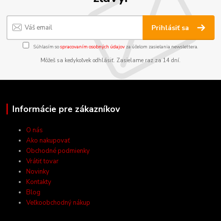
Prihlásiť sa
Súhlasím so
spracovaním osobných údajov
za účelom zasielania newslettera.
Môžeš sa kedykoľvek odhlásiť. Zasielame raz za 14 dní.
Informácie pre zákazníkov
O nás
Ako nakupovať
Obchodné podmienky
Vrátiť tovar
Novinky
Kontakty
Blog
Veľkoobchodný nákup