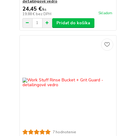
detailingové vedro
24,45 €
/
ks
Skladom
19,88 €
bez DPH
Pridať do košíka
7 hodnotenie