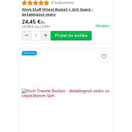
4 hodnotenie
Work Stuff Wheel Bucket + Grit Guard -
detailingové vedro
24,45 €
/
ks
Skladom
19,88 €
bez DPH
Pridať do košíka
Novinka