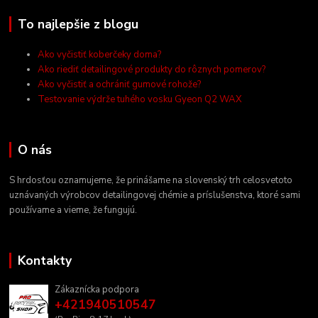
To najlepšie z blogu
Ako vyčistiť koberčeky doma?
Ako riediť detailingové produkty do rôznych pomerov?
Ako vyčistiť a ochrániť gumové rohože?
Testovanie výdrže tuhého vosku Gyeon Q2 WAX
O nás
S hrdosťou oznamujeme, že prinášame na slovenský trh celosvetoto
uznávaných výrobcov detailingovej chémie a príslušenstva, ktoré sami
používame a vieme, že fungujú.
Kontakty
Zákaznícka podpora
+421940510547