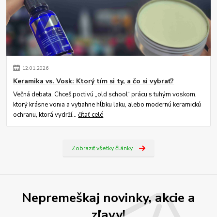
12
.
01
.
2026
Keramika vs. Vosk: Ktorý tím si ty, a čo si vybrať?
Večná debata. Chceš poctivú „old school“ prácu s tuhým voskom,
ktorý krásne vonia a vytiahne hĺbku laku, alebo modernú keramickú
ochranu, ktorá vydrží...
čítať celé
Zobraziť všetky články
Nepremeškaj novinky, akcie a
zľavy!