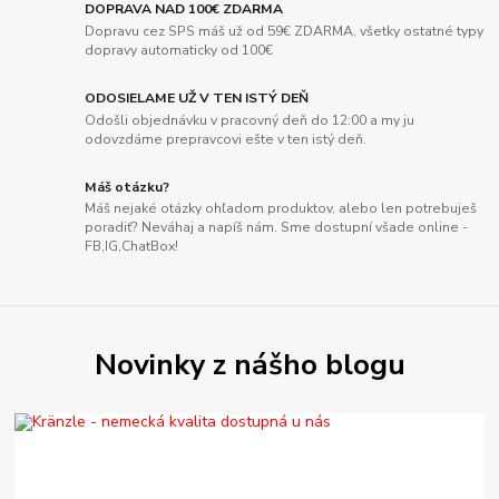
DOPRAVA NAD 100€ ZDARMA
Dopravu cez SPS máš už od 59€ ZDARMA, všetky ostatné typy
dopravy automaticky od 100€
ODOSIELAME UŽ V TEN ISTÝ DEŇ
Odošli objednávku v pracovný deň do 12:00 a my ju
odovzdáme prepravcovi ešte v ten istý deň.
Máš otázku?
Máš nejaké otázky ohľadom produktov, alebo len potrebuješ
poradiť? Neváhaj a napíš nám. Sme dostupní všade online -
FB,IG,ChatBox!
Novinky z nášho blogu