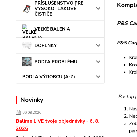
PRÍSLUŠENSTVO PRE
Komple
VYSOKOTLAKOVÉ
ČISTIČE
P&S Car
VEĽKÉ BALENIA
P&S Car
DOPLNKY
Kro
PODĽA PROBLÉMU
Kro
Kro
PODĽA VÝROBCU (A-Z)
Postup p
Novinky
Nas
06.08.2026
Nec
Balíme LIVE tvoje objednávky - 6. 8.
Zob
2026
par