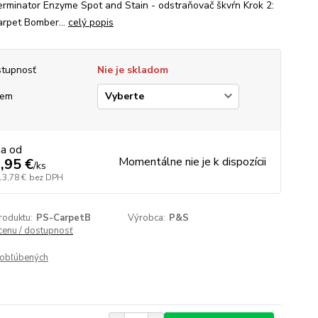
rminator Enzyme Spot and Stain - odstraňovač škvŕn Krok 2:
rpet Bomber...
celý popis
tupnosť
Nie je skladom
jem
na od
Momentálne nie je k dispozícii
,95 €
/
ks
13,78 €
bez DPH
roduktu:
PS-CarpetB
Výrobca:
P&S
 cenu / dostupnosť
obľúbených