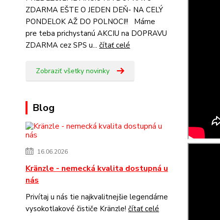
ZDARMA EŠTE O JEDEN DEŇ- NA CELÝ
PONDELOK AŽ DO POLNOCI!! Máme
pre teba prichystanú AKCIU na DOPRAVU
ZDARMA cez SPS u...
čítať celé
Zobraziť všetky novinky
Blog
16.06.2026
Kränzle - nemecká kvalita dostupná u
nás
Privítaj u nás tie najkvalitnejšie legendárne
vysokotlakové čističe Kränzle!
čítať celé