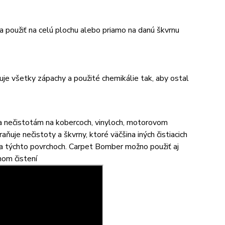
 použiť na celú plochu alebo priamo na danú škvrnu
uje všetky zápachy a použité chemikálie tak, aby ostal
 a nečistotám na kobercoch, vinyloch, motorovom
uje nečistoty a škvrny, ktoré väčšina iných čistiacich
na týchto povrchoch. Carpet Bomber možno použiť aj
nom čistení