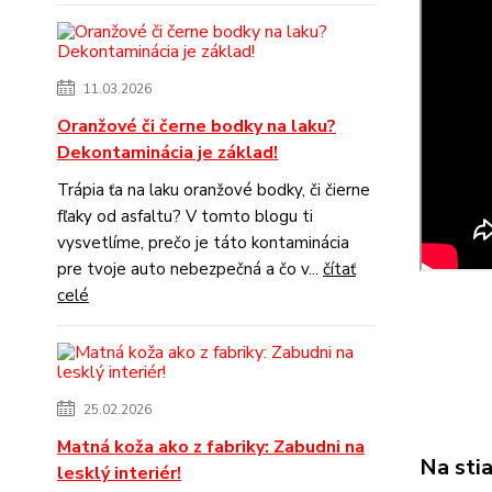
11.03.2026
Oranžové či černe bodky na laku?
Dekontaminácia je základ!
Trápia ťa na laku oranžové bodky, či čierne
fľaky od asfaltu? V tomto blogu ti
vysvetlíme, prečo je táto kontaminácia
pre tvoje auto nebezpečná a čo v...
čítať
celé
25.02.2026
Matná koža ako z fabriky: Zabudni na
Na sti
lesklý interiér!