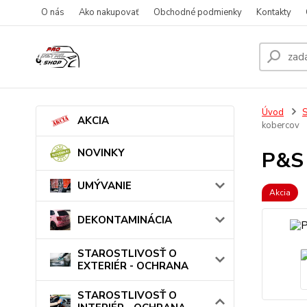
O nás
Ako nakupovať
Obchodné podmienky
Kontakty
Úvod
AKCIA
kobercov
NOVINKY
P&S 
UMÝVANIE
Akcia
DEKONTAMINÁCIA
STAROSTLIVOSŤ O
EXTERIÉR - OCHRANA
STAROSTLIVOSŤ O