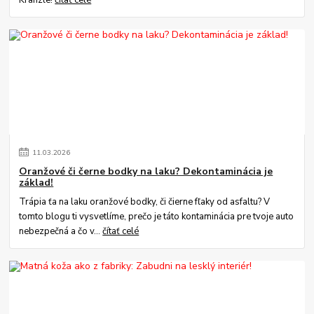
11
.
03
.
2026
Oranžové či černe bodky na laku? Dekontaminácia je
základ!
Trápia ťa na laku oranžové bodky, či čierne fľaky od asfaltu? V
tomto blogu ti vysvetlíme, prečo je táto kontaminácia pre tvoje auto
nebezpečná a čo v...
čítať celé