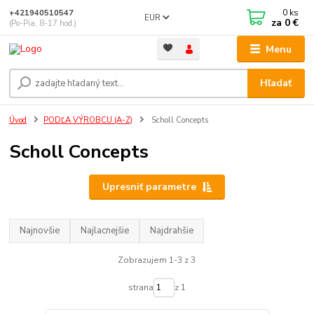
0
ks
+421940510547
EUR
za
0 €
(Po-Pia, 8-17 hod.)
Menu
Hľadať
Úvod
PODĽA VÝROBCU (A-Z)
Scholl Concepts
Scholl Concepts
Upresniť parametre
Najnovšie
Najlacnejšie
Najdrahšie
Zobrazujem 1-3 z 3
strana
z 1