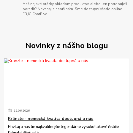
Máš nejaké otázky ohľadom produktov, alebo len potrebuješ
poradiť? Neváhaj a napíš nám. Sme dostupní všade online -
FB,IG,ChatBox!
Novinky z nášho blogu
16
.
06
.
2026
Kränzle - nemecká kvalita dostupná u nás
Privítaj u nás tie najkvalitnejšie legendárne vysokotlakové čističe
Kränzle!
čítať celé