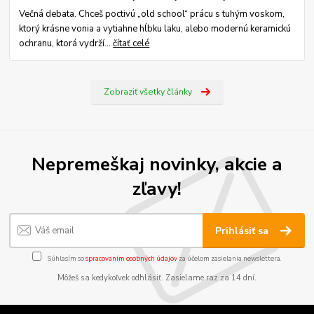
Večná debata. Chceš poctivú „old school“ prácu s tuhým voskom,
ktorý krásne vonia a vytiahne hĺbku laku, alebo modernú keramickú
ochranu, ktorá vydrží...
čítať celé
Zobraziť všetky články
Nepremeškaj novinky, akcie a
zľavy!
Prihlásiť sa
Súhlasím so
spracovaním osobných údajov
za účelom zasielania newslettera.
Môžeš sa kedykoľvek odhlásiť. Zasielame raz za 14 dní.