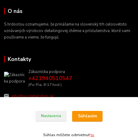
O nás
S hrdosťou oznamujeme, že prinášame na slovenský trh celosvetoto
uznávaných výrobcov detailingovej chémie a príslušenstva, ktoré sami
používame a vieme, že fungujú.
Kontakty
Zákaznícka podpora
+421940510547
(Po-Pia, 8-17 hod.)
info@prodetailshop.sk
Súhlasím
Nastavenia
Súhlas môžete odmietnuť
tu
.