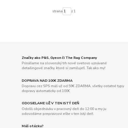
strana
z 1
Značky ako P&S, Gyeon či The Rag Company
Prinášame na slovenský trh nové svetovo uznávané
detailingové značky, ktoré si zamiluješ. Tak ako my!
DOPRAVA NAD 100€ ZDARMA
Dopravu cez SPS máš už od 59€ ZDARMA, všetky ostatné typy
dopravy automaticky od 100€
ODOSIELAME UŽ V TEN ISTÝ DEŇ
Odošli objednávku v pracovný deň do 12:00 a my ju
odovzdáme prepravcovi ešte v ten istý deň.
Máš otázku?