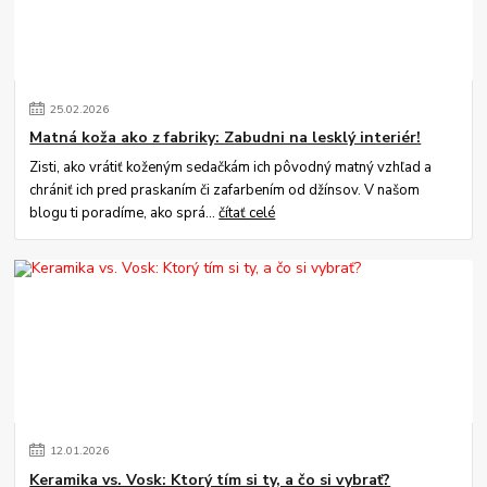
25
.
02
.
2026
Matná koža ako z fabriky: Zabudni na lesklý interiér!
Zisti, ako vrátiť koženým sedačkám ich pôvodný matný vzhľad a
chrániť ich pred praskaním či zafarbením od džínsov. V našom
blogu ti poradíme, ako sprá...
čítať celé
12
.
01
.
2026
Keramika vs. Vosk: Ktorý tím si ty, a čo si vybrať?