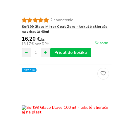
2 hodnotenie
Soft99 Glaco Mirror Coat Zero - tekuté stierače
na zrkadlá 40ml
16,20 €
/
ks
Skladom
13,17 €
bez DPH
Pridať do košíka
Novinka