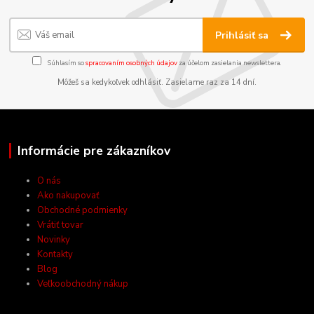
Prihlásiť sa
Súhlasím so
spracovaním osobných údajov
za účelom zasielania newslettera.
Môžeš sa kedykoľvek odhlásiť. Zasielame raz za 14 dní.
Informácie pre zákazníkov
O nás
Ako nakupovať
Obchodné podmienky
Vrátiť tovar
Novinky
Kontakty
Blog
Veľkoobchodný nákup