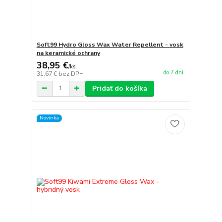
Soft99 Hydro Gloss Wax Water Repellent - vosk
na keramické ochrany
38,95 €
/
ks
do 7 dní
31,67 €
bez DPH
Pridať do košíka
Novinka