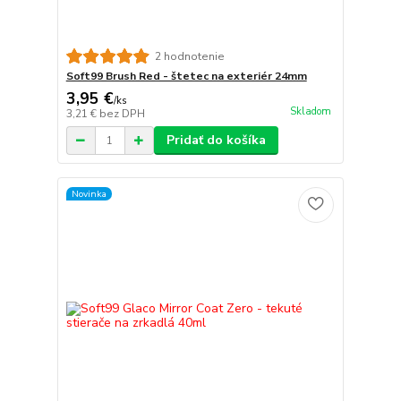
2 hodnotenie
Soft99 Brush Red - štetec na exteriér 24mm
3,95 €
/
ks
Skladom
3,21 €
bez DPH
Pridať do košíka
Novinka