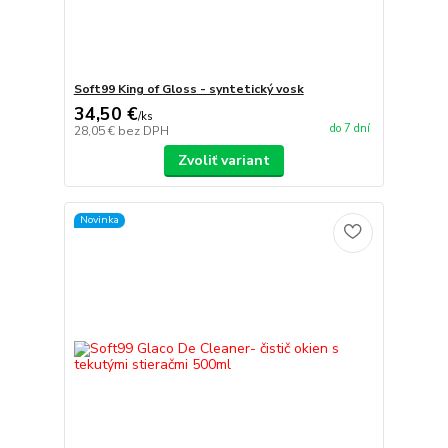
Soft99 King of Gloss - syntetický vosk
34,50 €
/
ks
do 7 dní
28,05 €
bez DPH
Zvoliť variant
Novinka