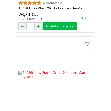
6 hodnotenie
Soft99 Ultra Glaco 70 ml - tekuté stierače
26,70 €
/
ks
Skladom
21,71 €
bez DPH
Pridať do košíka