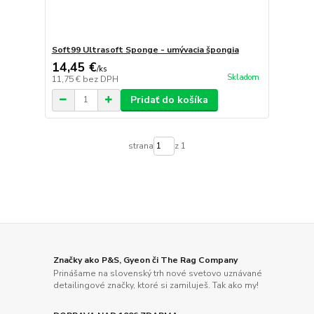
Soft99 Ultrasoft Sponge - umývacia špongia
14,45 €
/
ks
Skladom
11,75 €
bez DPH
Pridať do košíka
strana
z 1
Značky ako P&S, Gyeon či The Rag Company
Prinášame na slovenský trh nové svetovo uznávané
detailingové značky, ktoré si zamiluješ. Tak ako my!