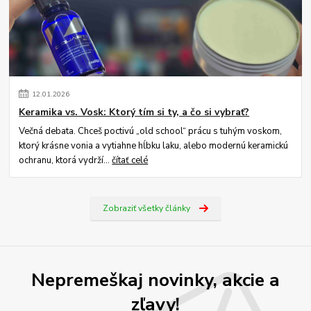
12
.
01
.
2026
Keramika vs. Vosk: Ktorý tím si ty, a čo si vybrať?
Večná debata. Chceš poctivú „old school“ prácu s tuhým voskom,
ktorý krásne vonia a vytiahne hĺbku laku, alebo modernú keramickú
ochranu, ktorá vydrží...
čítať celé
Zobraziť všetky články
Nepremeškaj novinky, akcie a
zľavy!