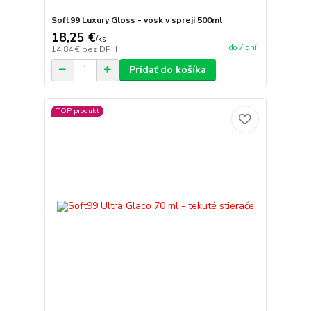
Soft99 Luxury Gloss - vosk v spreji 500ml
18,25 €
/
ks
do 7 dní
14,84 €
bez DPH
Pridať do košíka
TOP produkt