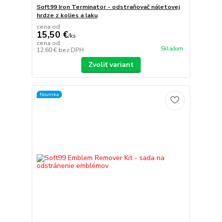
Soft99 Iron Terminator - odstraňovač náletovej
hrdze z kolies a laku
cena od
15,50 €
/
ks
cena od
Skladom
12,60 €
bez DPH
Zvoliť variant
Novinka