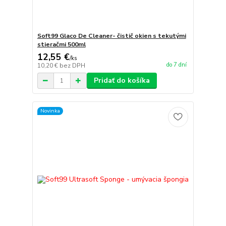
Soft99 Glaco De Cleaner- čistič okien s tekutými
stieračmi 500ml
12,55 €
/
ks
do 7 dní
10,20 €
bez DPH
Pridať do košíka
Novinka