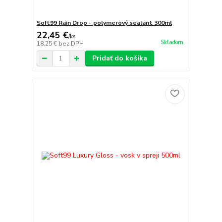
Soft99 Rain Drop - polymerový sealant 300ml
22,45 €
/
ks
Skladom
18,25 €
bez DPH
Pridať do košíka