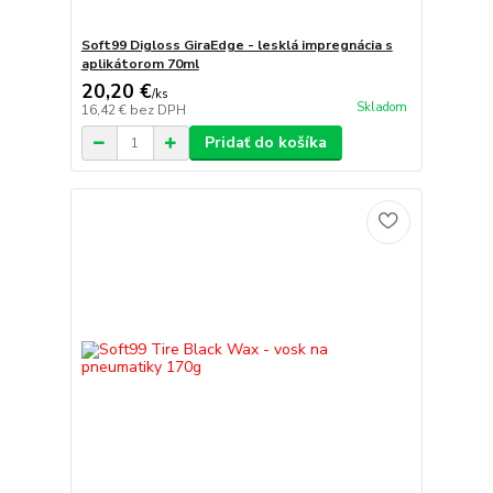
Soft99 Digloss GiraEdge - lesklá impregnácia s
aplikátorom 70ml
20,20 €
/
ks
Skladom
16,42 €
bez DPH
Pridať do košíka