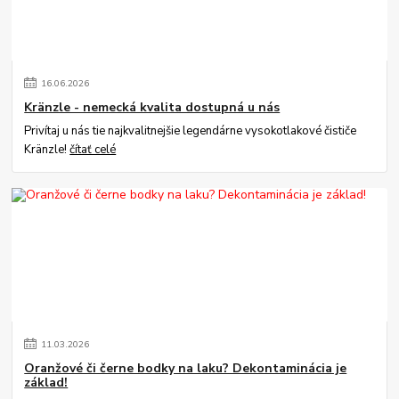
16
.
06
.
2026
Kränzle - nemecká kvalita dostupná u nás
Privítaj u nás tie najkvalitnejšie legendárne vysokotlakové čističe
Kränzle!
čítať celé
11
.
03
.
2026
Oranžové či černe bodky na laku? Dekontaminácia je
základ!