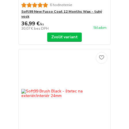
6 hodnotenie
Soft99 New Fusso Coat 12 Months Wax - tuhý
vosk
36,99 €
/
ks
Skladom
30,07 €
bez DPH
Zvoliť variant