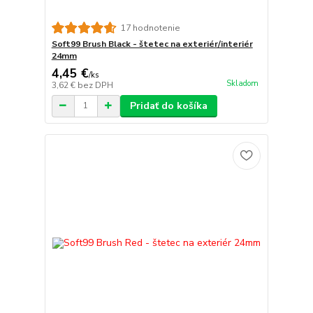
17 hodnotenie
Soft99 Brush Black - štetec na exteriér/interiér
24mm
4,45 €
/
ks
Skladom
3,62 €
bez DPH
Pridať do košíka