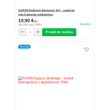
Soft99 Emblem Remover Kit - sada na
odstránenie emblémov
19,90 €
/
ks
Skladom
16,18 €
bez DPH
Pridať do košíka
Novinka