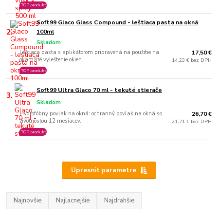
TOP produkt
Soft99 Glaco Glass Compound - leštiaca pasta na okná
2.
100ml
Skladom
Leštiaca pasta s aplikátorom pripravená na použitie na
17,50 €
okamžité vyleštenie okien.
14,23 € bez DPH
TOP produkt
Soft99 Ultra Glaco 70 ml - tekuté stierače
3.
Skladom
Hydrofóbny povlak na okná: ochranný povlak na okná so
26,70 €
životnosťou 12 mesiacov.
21,71 € bez DPH
TOP produkt
Upresniť parametre
Najnovšie
Najlacnejšie
Najdrahšie