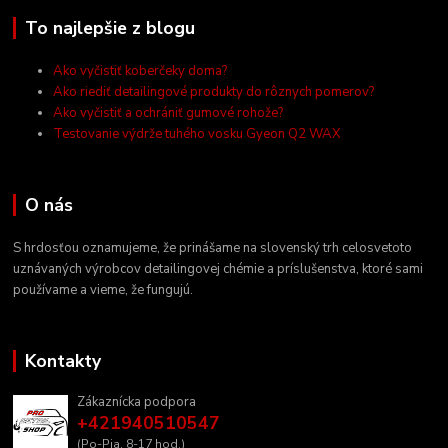
To najlepšie z blogu
Ako vyčistiť koberčeky doma?
Ako riediť detailingové produkty do rôznych pomerov?
Ako vyčistiť a ochrániť gumové rohože?
Testovanie výdrže tuhého vosku Gyeon Q2 WAX
O nás
S hrdosťou oznamujeme, že prinášame na slovenský trh celosvetoto
uznávaných výrobcov detailingovej chémie a príslušenstva, ktoré sami
používame a vieme, že fungujú.
Kontakty
Zákaznícka podpora
+421940510547
(Po-Pia, 8-17 hod.)