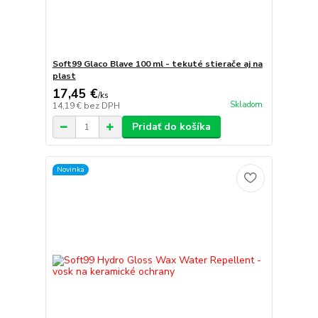
Soft99 Glaco Blave 100 ml - tekuté stierače aj na
plast
17,45 €
/
ks
Skladom
14,19 €
bez DPH
Pridať do košíka
Novinka