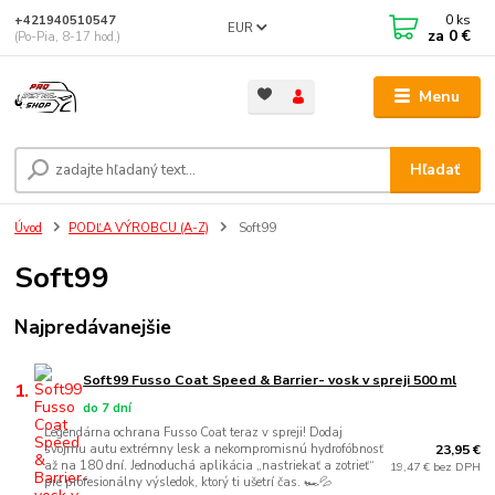
0
ks
+421940510547
EUR
za
0 €
(Po-Pia, 8-17 hod.)
Menu
Hľadať
Úvod
PODĽA VÝROBCU (A-Z)
Soft99
Soft99
Najpredávanejšie
Soft99 Fusso Coat Speed & Barrier- vosk v spreji 500 ml
1.
do 7 dní
Legendárna ochrana Fusso Coat teraz v spreji! Dodaj
23,95 €
svojmu autu extrémny lesk a nekompromisnú hydrofóbnosť
až na 180 dní. Jednoduchá aplikácia „nastriekať a zotrieť“
19,47 € bez DPH
pre profesionálny výsledok, ktorý ti ušetrí čas. 🏎️💦