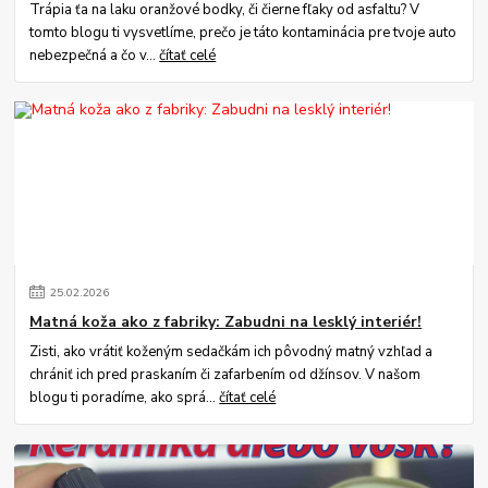
Trápia ťa na laku oranžové bodky, či čierne fľaky od asfaltu? V
tomto blogu ti vysvetlíme, prečo je táto kontaminácia pre tvoje auto
nebezpečná a čo v...
čítať celé
25
.
02
.
2026
Matná koža ako z fabriky: Zabudni na lesklý interiér!
Zisti, ako vrátiť koženým sedačkám ich pôvodný matný vzhľad a
chrániť ich pred praskaním či zafarbením od džínsov. V našom
blogu ti poradíme, ako sprá...
čítať celé