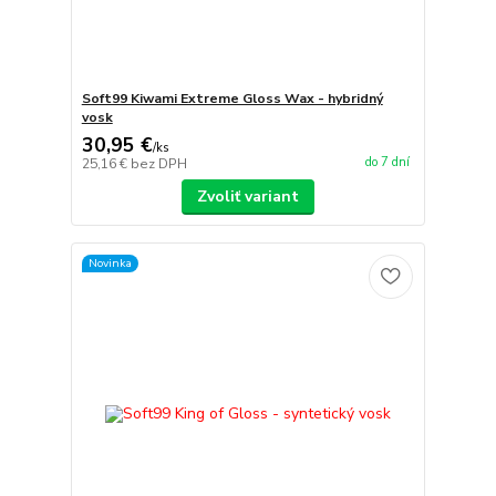
Soft99 Kiwami Extreme Gloss Wax - hybridný
vosk
30,95 €
/
ks
do 7 dní
25,16 €
bez DPH
Zvoliť variant
Novinka