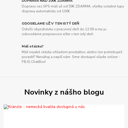
DOPRAVA NAD 100€ ZDARMA
Dopravu cez SPS máš už od 59€ ZDARMA, všetky ostatné typy
dopravy automaticky od 100€
ODOSIELAME UŽ V TEN ISTÝ DEŇ
Odošli objednávku v pracovný deň do 12:00 a my ju
odovzdáme prepravcovi ešte v ten istý deň.
Máš otázku?
Máš nejaké otázky ohľadom produktov, alebo len potrebuješ
poradiť? Neváhaj a napíš nám. Sme dostupní všade online -
FB,IG,ChatBox!
Novinky z nášho blogu