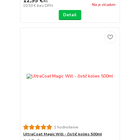
12,95 €
/
ks
Nie je skladom
10,53 €
bez DPH
Detail
1 hodnotenie
UltraCoat Magic Will - čistič kolies 500ml