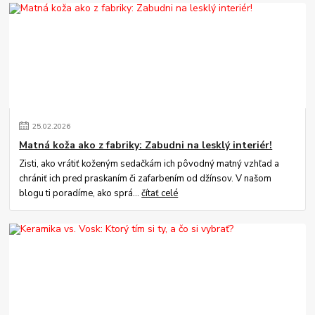
25
.
02
.
2026
Matná koža ako z fabriky: Zabudni na lesklý interiér!
Zisti, ako vrátiť koženým sedačkám ich pôvodný matný vzhľad a
chrániť ich pred praskaním či zafarbením od džínsov. V našom
blogu ti poradíme, ako sprá...
čítať celé