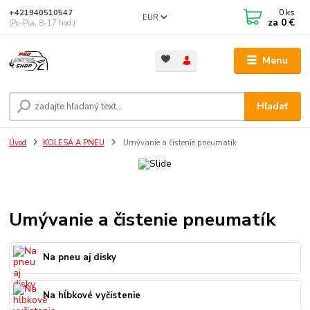
0
ks
+421940510547
EUR
za
0 €
(Po-Pia, 8-17 hod.)
Menu
Hľadať
Úvod
KOLESÁ A PNEU
Umývanie a čistenie pneumatík
Umývanie a čistenie pneumatík
Na pneu aj disky
Na hĺbkové vyčistenie