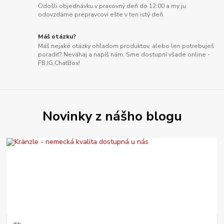
Odošli objednávku v pracovný deň do 12:00 a my ju
odovzdáme prepravcovi ešte v ten istý deň.
Máš otázku?
Máš nejaké otázky ohľadom produktov, alebo len potrebuješ
poradiť? Neváhaj a napíš nám. Sme dostupní všade online -
FB,IG,ChatBox!
Novinky z nášho blogu