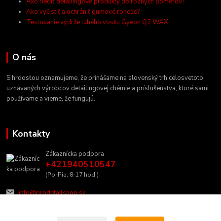
Ako riediť detailingové produkty do rôznych pomerov?
Ako vyčistiť a ochrániť gumové rohože?
Testovanie výdrže tuhého vosku Gyeon Q2 WAX
O nás
S hrdosťou oznamujeme, že prinášame na slovenský trh celosvetoto
uznávaných výrobcov detailingovej chémie a príslušenstva, ktoré sami
používame a vieme, že fungujú.
Kontakty
Zákaznícka podpora
+421940510547
(Po-Pia, 8-17 hod.)
info@prodetailshop.sk