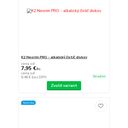
K2 Neorim PRO - alkalický čistič diskov
cena od
7,95 €
/
ks
cena od
Skladom
6,46 €
bez DPH
Zvoliť variant
Novinka