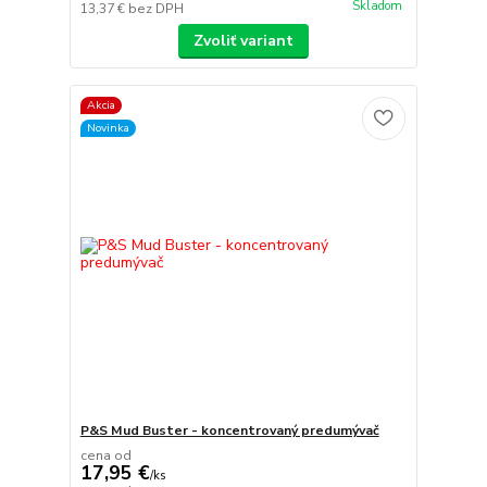
Skladom
13,37 €
bez DPH
Zvoliť variant
Akcia
Novinka
P&S Mud Buster - koncentrovaný predumývač
cena od
17,95 €
/
ks