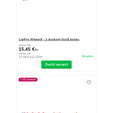
CarPro WheelX - 1-krokový čistič kolies
cena od
15,45 €
/
ks
cena od
Skladom
12,56 €
bez DPH
Zvoliť variant
TOP produkt