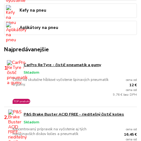
Kefy na pneu
Aplikátory na pneu
Najpredávanejšie
CarPro ReTyre - čistič pneumatík a gumy
1.
Skladom
Čistič na skutočne hĺbkové vyčistenie špinavých pneumatík
cena od
a gumy.
12 €
cena od
9,76 € bez DPH
TOP produkt
P&S Brake Buster ACID FREE - riediteľný čistič kolies
2.
Skladom
Koncentrovaný prípravok na vyčistenie aj tých
cena od
najšpinavších diskov kolies a pneumatík
16,45 €
cena od