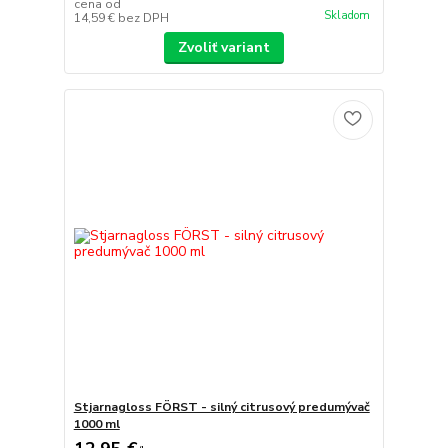
cena od
Skladom
14,59 €
bez DPH
Zvoliť variant
Stjarnagloss FÖRST - silný citrusový predumývač
1000 ml