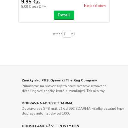
9,95 €
/
ks
Nie je skladom
8,09 €
bez DPH
Detail
strana
z 1
Značky ako P&S, Gyeon či The Rag Company
Prinášame na slovenský trh nové svetovo uznávané
detailingové značky, ktoré si zamiluješ. Tak ako my!
DOPRAVA NAD 100€ ZDARMA
Dopravu cez SPS máš už od 59€ ZDARMA, všetky ostatné typy
dopravy automaticky od 100€
ODOSIELAME UŽ V TEN ISTÝ DEŇ