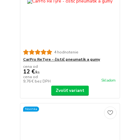
4 hodnotenie
CarPro ReTyre - čistič pneumatík a gumy
cena od
12 €
/
ks
cena od
Skladom
9,76 €
bez DPH
Zvoliť variant
Novinka