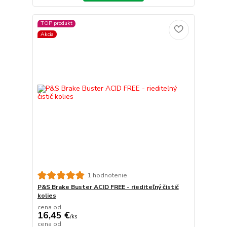
TOP produkt
Akcia
1 hodnotenie
P&S Brake Buster ACID FREE - riediteľný čistič
kolies
cena od
16,45 €
/
ks
cena od