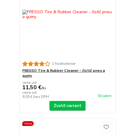
1 hodnotenie
FRESSO Tire & Rubber Cleaner - čistič pneu a
gumy
cena od
11,50 €
/
ks
cena od
Skladom
9,35 €
bez DPH
Zvoliť variant
Akcia