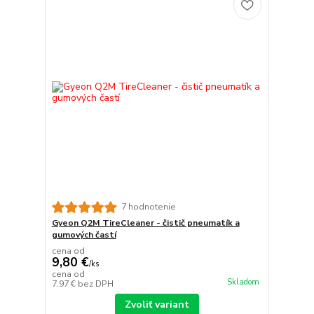
7 hodnotenie
Gyeon Q2M TireCleaner - čistič pneumatík a
gumových častí
cena od
9,80 €
/
ks
cena od
Skladom
7,97 €
bez DPH
Zvoliť variant