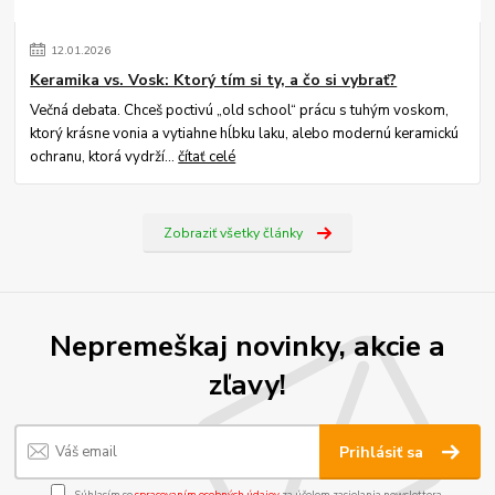
12
.
01
.
2026
Keramika vs. Vosk: Ktorý tím si ty, a čo si vybrať?
Večná debata. Chceš poctivú „old school“ prácu s tuhým voskom,
ktorý krásne vonia a vytiahne hĺbku laku, alebo modernú keramickú
ochranu, ktorá vydrží...
čítať celé
Zobraziť všetky články
Nepremeškaj novinky, akcie a
zľavy!
Prihlásiť sa
Súhlasím so
spracovaním osobných údajov
za účelom zasielania newslettera.