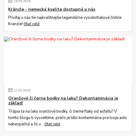
16
.
06
.
2026
Kränzle - nemecká kvalita dostupná u nás
Privítaj u nás tie najkvalitnejšie legendárne vysokotlakové čističe
Kränzle!
čítať celé
11
.
03
.
2026
Oranžové či černe bodky na laku? Dekontaminácia je
základ!
Trápia ťa na laku oranžové bodky, či čierne fľaky od asfaltu? V
tomto blogu ti vysvetlíme, prečo je táto kontaminácia pre tvoje auto
nebezpečná a čo v...
čítať celé