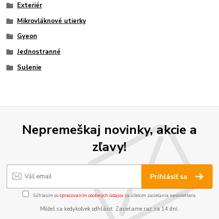
Exteriér
Mikrovláknové utierky
Gyeon
Jednostranné
Sušenie
Nepremeškaj novinky, akcie a
zľavy!
Prihlásiť sa
Súhlasím so
spracovaním osobných údajov
za účelom zasielania newslettera.
Môžeš sa kedykoľvek odhlásiť. Zasielame raz za 14 dní.