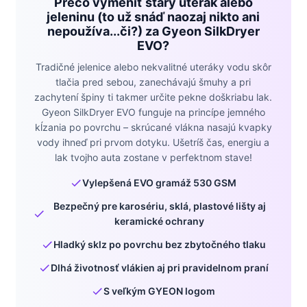
Prečo vymeniť starý uterák alebo
jeleninu (to už snáď naozaj nikto ani
nepoužíva...či?) za Gyeon SilkDryer
EVO?
Tradičné jelenice alebo nekvalitné uteráky vodu skôr
tlačia pred sebou, zanechávajú šmuhy a pri
zachytení špiny ti takmer určite pekne doškriabu lak.
Gyeon SilkDryer EVO funguje na princípe jemného
kĺzania po povrchu – skrúcané vlákna nasajú kvapky
vody ihneď pri prvom dotyku. Ušetríš čas, energiu a
lak tvojho auta zostane v perfektnom stave!
Vylepšená EVO gramáž 530 GSM
Bezpečný pre karosériu, sklá, plastové lišty aj
keramické ochrany
Hladký sklz po povrchu bez zbytočného tlaku
Dlhá životnosť vlákien aj pri pravidelnom praní
S veľkým GYEON logom