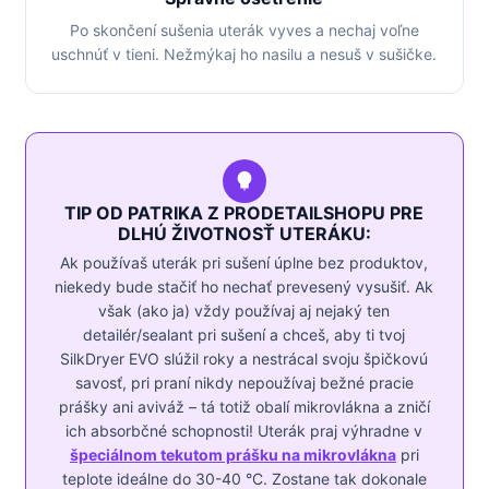
Po skončení sušenia uterák vyves a nechaj voľne
uschnúť v tieni. Nežmýkaj ho nasilu a nesuš v sušičke.
TIP OD PATRIKA Z PRODETAILSHOPU PRE
DLHÚ ŽIVOTNOSŤ UTERÁKU:
Ak používaš uterák pri sušení úplne bez produktov,
niekedy bude stačiť ho nechať prevesený vysušiť. Ak
však (ako ja) vždy používaj aj nejaký ten
detailér/sealant pri sušení a chceš, aby ti tvoj
SilkDryer EVO slúžil roky a nestrácal svoju špičkovú
savosť, pri praní nikdy nepoužívaj bežné pracie
prášky ani aviváž – tá totiž obalí mikrovlákna a zničí
ich absorbčné schopnosti! Uterák praj výhradne v
špeciálnom tekutom prášku na mikrovlákna
pri
teplote ideálne do 30-40 °C. Zostane tak dokonale