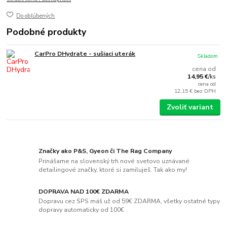
Do obľúbených
Podobné produkty
CarPro DHydrate - sušiaci uterák
Skladom
cena od
14,95 €
/
ks
cena od
12,15 €
bez DPH
Zvoliť variant
Značky ako P&S, Gyeon či The Rag Company
Prinášame na slovenský trh nové svetovo uznávané
detailingové značky, ktoré si zamiluješ. Tak ako my!
DOPRAVA NAD 100€ ZDARMA
Dopravu cez SPS máš už od 59€ ZDARMA, všetky ostatné typy
dopravy automaticky od 100€