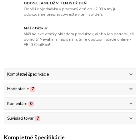
ODOSIELAME UŽ V TEN ISTÝ DEŇ
Odošli objednávku v pracovný deň do 12:00 a my ju
odovzdáme prepravcovi ešte v ten istý deň.
Máš otázku?
Máš nejaké otázky ohľadom produktov, alebo len potrebuješ
poradiť? Neváhaj a napíš nám. Sme dostupní všade online -
FB,IG,ChatBox!
Kompletné špecifikácie
Hodnotenie
7
Komentáre
0
Súvisiaci tovar
7
Kompletné špecifikácie