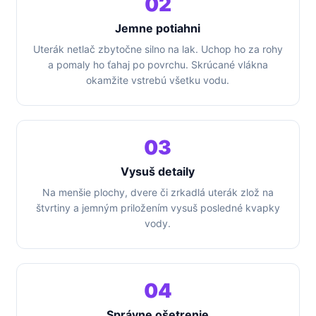
02
Jemne potiahni
Uterák netlač zbytočne silno na lak. Uchop ho za rohy
a pomaly ho ťahaj po povrchu. Skrúcané vlákna
okamžite vstrebú všetku vodu.
03
Vysuš detaily
Na menšie plochy, dvere či zrkadlá uterák zlož na
štvrtiny a jemným priložením vysuš posledné kvapky
vody.
04
Správne ošetrenie