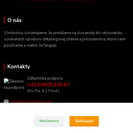
O nás
S hrdosťou oznamujeme, že prinášame na slovenský trh celosvetoto
uznávaných výrobcov detailingovej chémie a príslušenstva, ktoré sami
používame a vieme, že fungujú.
Kontakty
Zákaznícka podpora
+421940510547
(Po-Pia, 8-17 hod.)
info@prodetailshop.sk
Súhlasím
Nastavenia