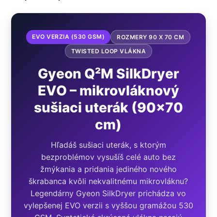
EVO VERZIA (530 GSM)
ROZMERY 90 X 70 CM
TWISTED LOOP VLÁKNA
Gyeon Q²M SilkDryer
EVO – mikrovláknový
sušiaci uterák (90x70
cm)
Hľadáš sušiaci uterák, s ktorým
bezproblémov vysušíš celé auto bez
žmýkania a pridania jediného nového
škrabanca kvôli nekvalitnému mikrovláknu?
Legendárny Gyeon SilkDryer prichádza vo
vylepšenej EVO verzii s vyššou gramážou 530