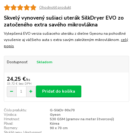
Ohodnotiť produkt
Skvelý vynovený sušiaci uterák SilkDryer EVO zo
zatočeného extra savého mikrovlákna
Vylepšená EVO verzia sušiaceho uteráku z dielne Gyeonu na pohodlné
vysušenie aj väčšieho auta s extra savým zakrúteným mikrovláknom.
celý
popis
Dostupnosť
Skladom
24,25 €
/
ks
19,72 €
bez DPH
Pridať do košíka
Číslo produktu:
G-SlkDr-90x70
Výrobca:
Gyeon
Hmotnosť:
530 GSM (gramov na meter štvorcový)
Pôvod:
Kórea
Rozmery:
90 x 70 cm
Strážiť cenu / dostupnosť