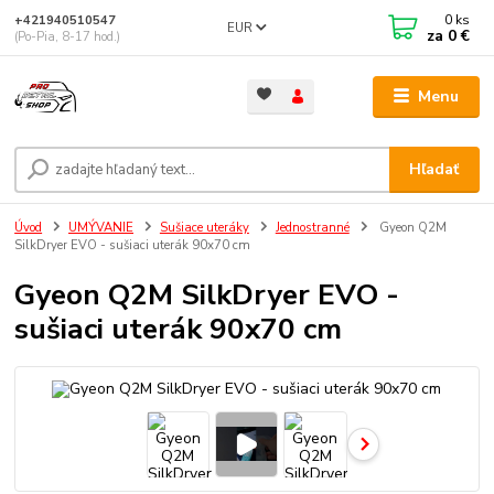
0
ks
+421940510547
EUR
za
0 €
(Po-Pia, 8-17 hod.)
Menu
Hľadať
Úvod
UMÝVANIE
Sušiace uteráky
Jednostranné
Gyeon Q2M
SilkDryer EVO - sušiaci uterák 90x70 cm
Gyeon Q2M SilkDryer EVO -
sušiaci uterák 90x70 cm