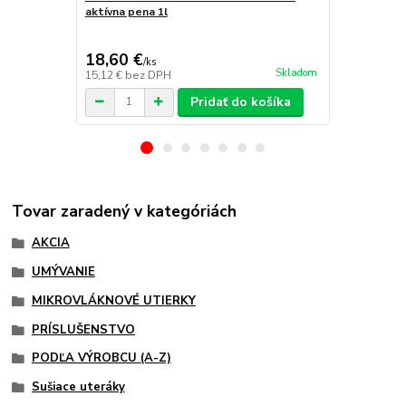
aktívna pena 1l
cena od
13,75 €
/
k
18,60 €
/
ks
cena od
Skladom
15,12 €
bez DPH
11,18 €
bez 
Pridať do košíka
Tovar zaradený v kategóriách
AKCIA
UMÝVANIE
MIKROVLÁKNOVÉ UTIERKY
PRÍSLUŠENSTVO
PODĽA VÝROBCU (A-Z)
Sušiace uteráky