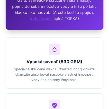
GSM. Syntetické skrúcané vlákna nasajú
pojmú do seba množstvo vody a kĺžu po laku
hladko ako hodváb! (A ešte keď to spojíš s
detailérom
...úplná TOPKA)
Vysoká savosť (530 GSM)
Špeciálne skrúcané vlákna ("twisted loop") dokážu
okamžite absorbovať násobky vlastnej hmotnosti
vody bez potreby žmýkania.