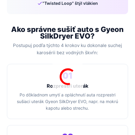
"Twisted Loop" štýl vlákien
Ako správne sušiť auto s Gyeon
SilkDryer EVO?
Postupuj podľa týchto 4 krokov ku dokonale suchej
karosérii bez vodných škvŕn:
01
Rozprestri uterák
Po dôkladnom umytí a opláchnutí auta rozprestri
sušiaci uterák Gyeon SilkDryer EVO, napr. na mokrú
kapotu alebo strechu.