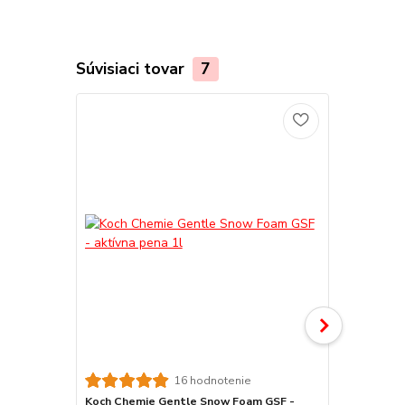
Súvisiaci tovar
7
16 hodnotenie
Koch Chemie Gentle Snow Foam GSF -
Gyeon Q2M 