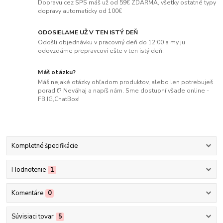
Dopravu cez SPS máš už od 59€ ZDARMA, všetky ostatné typy
dopravy automaticky od 100€
ODOSIELAME UŽ V TEN ISTÝ DEŇ
Odošli objednávku v pracovný deň do 12:00 a my ju
odovzdáme prepravcovi ešte v ten istý deň.
Máš otázku?
Máš nejaké otázky ohľadom produktov, alebo len potrebuješ
poradiť? Neváhaj a napíš nám. Sme dostupní všade online -
FB,IG,ChatBox!
Kompletné špecifikácie
Hodnotenie
1
Komentáre
0
Súvisiaci tovar
5