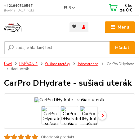
0
ks
+421940510547
EUR
za
0 €
(Po-Pia, 8-17 hod.)
Menu
Hľadať
Úvod
UMÝVANIE
Sušiace uteráky
Jednostranné
CarPro DHydrate
- sušiaci uterák
CarPro DHydrate - sušiaci uterák
Ohodnotiť produkt