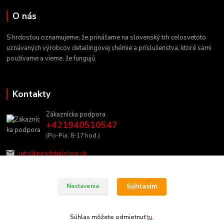
O nás
S hrdosťou oznamujeme, že prinášame na slovenský trh celosvetoto
uznávaných výrobcov detailingovej chémie a príslušenstva, ktoré sami
používame a vieme, že fungujú.
Kontakty
Zákaznícka podpora
+421940510547
(Po-Pia, 8-17 hod.)
info@prodetailshop.sk
Súhlasím
Nastavenia
Súhlas môžete odmietnuť
tu
.