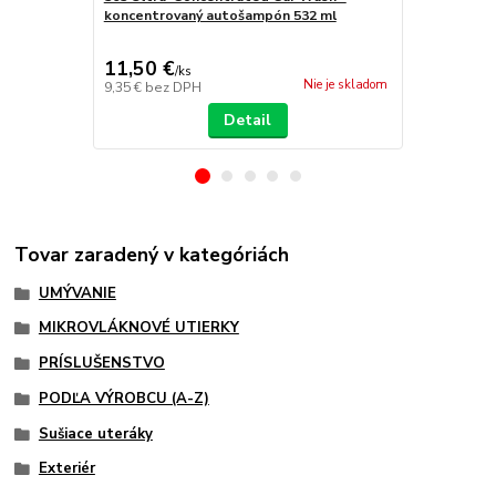
koncentrovaný autošampón 532 ml
Koch Chemi
aktívna pena
11,50 €
18,60 €
/
ks
/
k
Nie je skladom
9,35 €
bez DPH
15,12 €
bez 
Detail
Tovar zaradený v kategóriách
UMÝVANIE
MIKROVLÁKNOVÉ UTIERKY
PRÍSLUŠENSTVO
PODĽA VÝROBCU (A-Z)
Sušiace uteráky
Exteriér