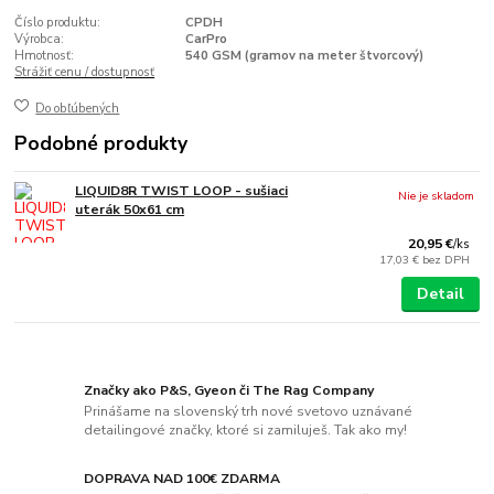
Číslo produktu:
CPDH
Výrobca:
CarPro
Hmotnosť:
540 GSM (gramov na meter štvorcový)
Strážiť cenu / dostupnosť
Do obľúbených
Podobné produkty
LIQUID8R TWIST LOOP - sušiaci
Nie je skladom
uterák 50x61 cm
20,95 €
/
ks
17,03 €
bez DPH
Detail
Značky ako P&S, Gyeon či The Rag Company
Prinášame na slovenský trh nové svetovo uznávané
detailingové značky, ktoré si zamiluješ. Tak ako my!
DOPRAVA NAD 100€ ZDARMA