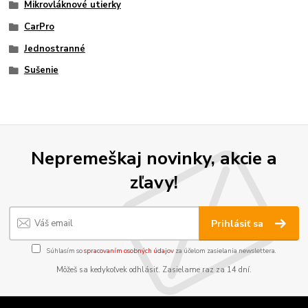
Mikrovláknové utierky
CarPro
Jednostranné
Sušenie
Nepremeškaj novinky, akcie a
zľavy!
Prihlásiť sa
Súhlasím so
spracovaním osobných údajov
za účelom zasielania newslettera.
Môžeš sa kedykoľvek odhlásiť. Zasielame raz za 14 dní.