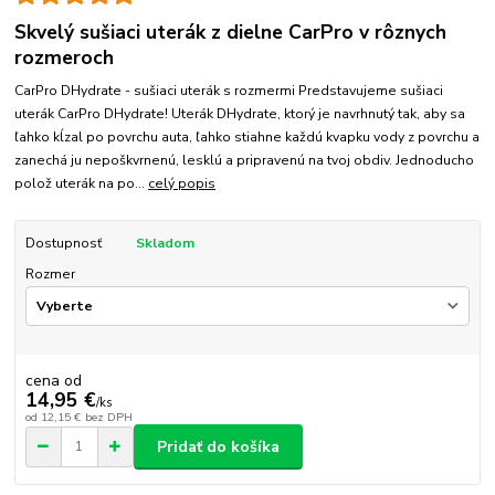
Skvelý sušiaci uterák z dielne CarPro v rôznych
rozmeroch
CarPro DHydrate - sušiaci uterák s rozmermi Predstavujeme sušiaci
uterák CarPro DHydrate! Uterák DHydrate, ktorý je navrhnutý tak, aby sa
ľahko kĺzal po povrchu auta, ľahko stiahne každú kvapku vody z povrchu a
zanechá ju nepoškvrnenú, lesklú a pripravenú na tvoj obdiv. Jednoducho
polož uterák na po...
celý popis
Dostupnosť
Skladom
Rozmer
cena od
14,95 €
/
ks
od
12,15 €
bez DPH
Pridať do košíka