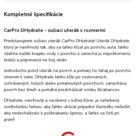
Kompletné špecifikácie
CarPro DHydrate - sušiaci uterák s rozmermi
Predstavujeme sušiaci uterák CarPro DHydrate! Uterák DHydrate,
ktorý je navrhnutý tak, aby sa ľahko kĺzal po povrchu auta, ľahko
stiahne každú kvapku vody z povrchu a zanechá ju nepoškvrnenú,
lesklú a pripravenú na tvoj obdiv.
Jednoducho polož uterák na povrch a pomaly ho ťahaj po povrchu
smerom k sebe. DHydrate ľahko kĺže po voskovaných,
ochránených, holých alebo potiahnutých povrchoch, zanecháva
povrch bez šmúh a pomáha predchádzať vzniku škrabancov.
DHydrate, navrhnutý a vyrobený v Južnej Kórei, je zafarbený
svetlošedou farbou, aby ľahko ukázal prípadné čiastočky nečistôt,
aby nedochádzalo k poškriabaniu špinou, a ľahko sa čistí pri
praní!