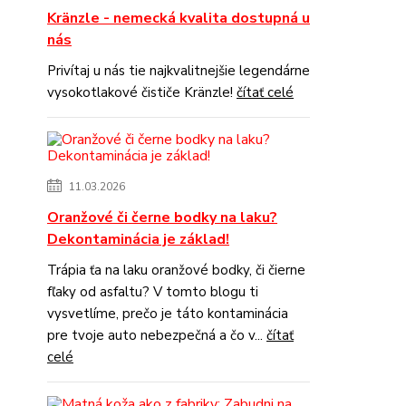
Kränzle - nemecká kvalita dostupná u
nás
Privítaj u nás tie najkvalitnejšie legendárne
vysokotlakové čističe Kränzle!
čítať celé
11.03.2026
Oranžové či černe bodky na laku?
Dekontaminácia je základ!
Trápia ťa na laku oranžové bodky, či čierne
fľaky od asfaltu? V tomto blogu ti
vysvetlíme, prečo je táto kontaminácia
pre tvoje auto nebezpečná a čo v...
čítať
celé