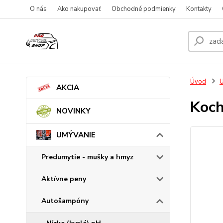
O nás
Ako nakupovať
Obchodné podmienky
Kontakty
Úvod
AKCIA
Koch
NOVINKY
UMÝVANIE
Predumytie - mušky a hmyz
Aktívne peny
Autošampóny