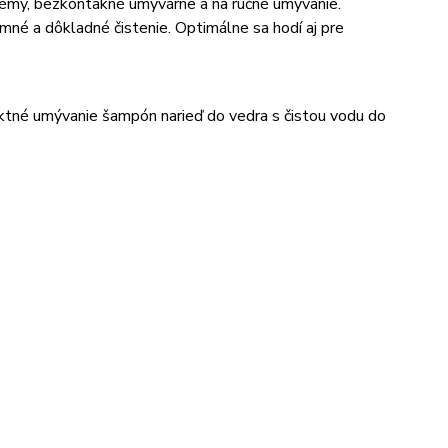
émy, bezkontakné umývárne a na ručné umývanie.
mné a dôkladné čistenie. Optimálne sa hodí aj pre
tné umývanie šampón narieď do vedra s čistou vodu do