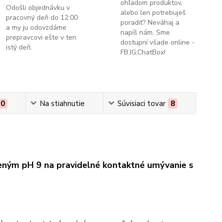
ohľadom produktov,
Odošli objednávku v
alebo len potrebuješ
pracovný deň do 12:00
poradiť? Neváhaj a
a my ju odovzdáme
napíš nám. Sme
prepravcovi ešte v ten
dostupní všade online -
istý deň.
FB,IG,ChatBox!
0
Na stiahnutie
Súvisiaci tovar
8
ným pH 9 na pravidelné kontaktné umývanie s