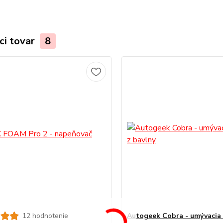
ci tovar
8
12 hodnotenie
Autogeek Cobra - umývacia 