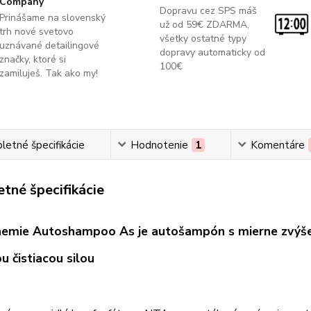
Company
Dopravu cez SPS máš
Prinášame na slovenský
už od 59€ ZDARMA,
trh nové svetovo
všetky ostatné typy
uznávané detailingové
dopravy automaticky od
značky, ktoré si
100€
zamiluješ. Tak ako my!
etné špecifikácie
Hodnotenie
1
Komentáre
tné špecifikácie
emie Autoshampoo As je autošampón s mierne zvýše
u čistiacou silou