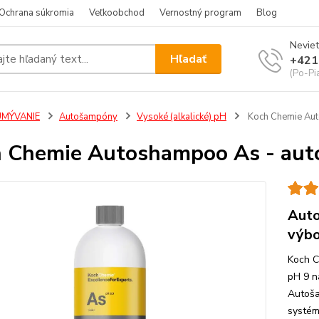
Ochrana súkromia
Veľkoobchod
Vernostný program
Blog
Neviet
Hľadať
+421
(Po-Pi
UMÝVANIE
Autošampóny
Vysoké (alkalické) pH
Koch Chemie Aut
 Chemie Autoshampoo As - aut
Auto
výbo
Koch C
pH 9 n
Autoša
systém