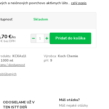
vých a neiónových povrchovo aktívnych láto...
celý popis
tupnosť
Skladom
,70 €
/
ks
Pridať do košíka
 €
bez DPH
roduktu:
KCXAs1l
Výrobca:
Koch Chemie
1000 ml
pH:
9
 cenu / dostupnosť
obľúbených
Máš otázku?
ODOSIELAME UŽ V
Máš nejaké otázky
TEN ISTÝ DEŇ