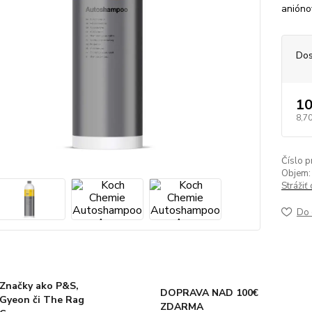
anióno
Dos
10
8,70
Číslo p
Objem:
Strážiť
Do 
Značky ako P&S,
DOPRAVA NAD 100€
Gyeon či The Rag
ZDARMA