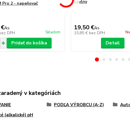
bavlny
 Pro 2 - napeňovač
 €
19,50 €
/
ks
/
ks
Skladom
Ni
bez DPH
15,85 €
bez DPH
Pridať do košíka
Detail
zaradený v kategóriách
ANIE
PODĽA VÝROBCU (A-Z)
Aut
é (alkalické) pH