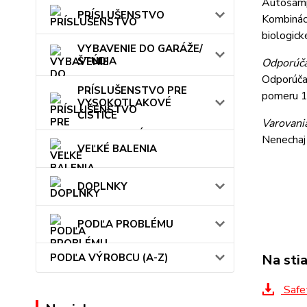
Autošamp
PRÍSLUŠENSTVO
Kombináci
biologick
VYBAVENIE DO GARÁŽE/
ŠTÚDIA
Odporúčan
Odporúča
PRÍSLUŠENSTVO PRE
pomeru 1:
VYSOKOTLAKOVÉ
ČISTIČE
Varovani
Nenechaj 
VEĽKÉ BALENIA
DOPLNKY
PODĽA PROBLÉMU
Na sti
PODĽA VÝROBCU (A-Z)
Safet