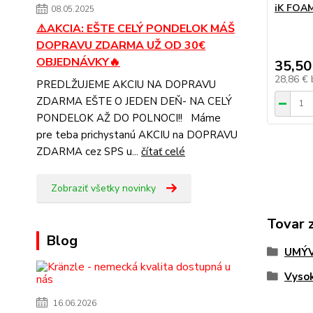
iK FOAM
08.05.2025
⚠️AKCIA: EŠTE CELÝ PONDELOK MÁŠ
DOPRAVU ZDARMA UŽ OD 30€
OBJEDNÁVKY🔥
35,50
28,86 €
PREDLŽUJEME AKCIU NA DOPRAVU
ZDARMA EŠTE O JEDEN DEŇ- NA CELÝ
PONDELOK AŽ DO POLNOCI!! Máme
pre teba prichystanú AKCIU na DOPRAVU
ZDARMA cez SPS u...
čítať celé
Zobraziť všetky novinky
Tovar 
Blog
UMÝV
Vysok
16.06.2026