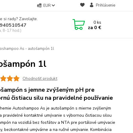
Prihlásenie
EUR
e si rady? Zavolajte.
0
ks
940510547
za
0 €
a, 8-17 hod.)
oshampoo As - autošampón 1l
ošampón 1l
Ohodnotiť produkt
šampón s jemne zvýšeným pH pre
rnú čistiacu silu na pravidelné používanie
hemie Autoshampoo As je autošampón s mierne zvýšeným
a pravidelné kontaktné umývanie s výbornou čistiacou silou
mpón na vozidlá bez fosfátov a NTA pre portálové umývacie
y, bezkontakné umývárne a na ručné umývanie. Kombinácia