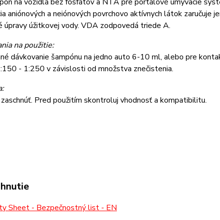
ón na vozidlá bez fosfátov a NTA pre portálové umývacie syst
a aniónových a neiónových povrchovo aktívnych látok zaručuje je
é úpravy úžitkovej vody. VDA zodpovedá triede A.
ia na použitie:
né dávkovanie šampónu na jedno auto 6-10 ml, alebo pre kontak
150 - 1:250 v závislosti od množstva znečistenia.
a:
zaschnúť. Pred použitím skontroluj vhodnosť a kompatibilitu.
ahnutie
y Sheet - Bezpečnostný list - EN