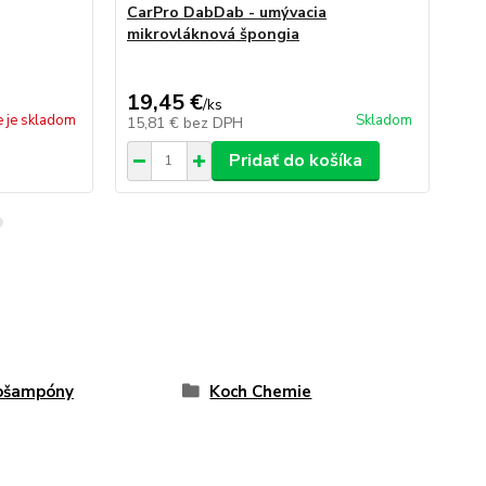
CarPro DabDab - umývacia
De
mikrovláknová špongia
mi
19,45 €
11
/
ks
e je skladom
Skladom
15,81 €
bez DPH
9,
Pridať do košíka
ošampóny
Koch Chemie