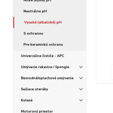
Nízke (kyslé) pH
Neutrálne pH
Vysoké (alkalické) pH
S ochranou
Pre keramickú ochranu
Univerzálne čističe - APC
Umývacie rukavice / špongie
Bezvodné/oplachové umývanie
Sušiace uteráky
Kolesá
Motorový priestor