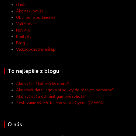
O nás
Ako nakupovať
Obchodné podmienky
Vrátiť tovar
Novinky
Kontakty
Blog
Veľkoobchodný nákup
To najlepšie z blogu
Ako vyčistiť koberčeky doma?
Ako riediť detailingové produkty do rôznych pomerov?
Ako vyčistiť a ochrániť gumové rohože?
Testovanie výdrže tuhého vosku Gyeon Q2 WAX
O nás