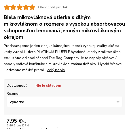
Ohodnotiť produkt
Biela mikrovláknová utierka s dlhým
mikrovláknom o rozmere s vysokou absorbovacou
schopnosťou lemovaná jemným mikrovláknovým
okrajom
Predstavujeme jeden z najunikátnejších utierok vysokej kvality, aké sa
kedy vyrobili - tieto PLATINUM PLUFFLE hybridné utierky z mikrovlákna,
exkluzívne od spoločnosti The Rag Company. Je to napoly plyšová /
napoly vaflová konštrukcia mikrovlákien, známa tiež ako "Hybrid Weave".
Hodvábne mäkké prémi...
celý popis
Dostupnosť
Nie je skladom
Rozmer
7,95 €
/
ks
6,46 €
bez DPH