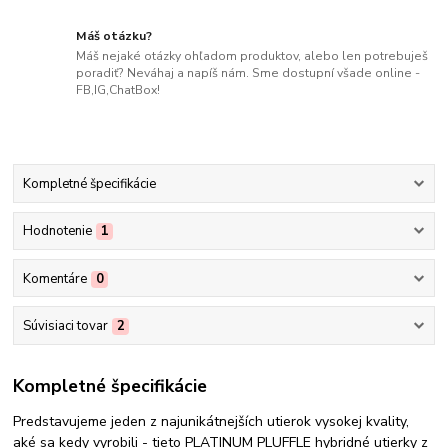
Máš otázku?
Máš nejaké otázky ohľadom produktov, alebo len potrebuješ
poradiť? Neváhaj a napíš nám. Sme dostupní všade online -
FB,IG,ChatBox!
Kompletné špecifikácie
Hodnotenie
1
Komentáre
0
Súvisiaci tovar
2
Kompletné špecifikácie
Predstavujeme jeden z najunikátnejších utierok vysokej kvality,
aké sa kedy vyrobili - tieto PLATINUM PLUFFLE hybridné utierky z