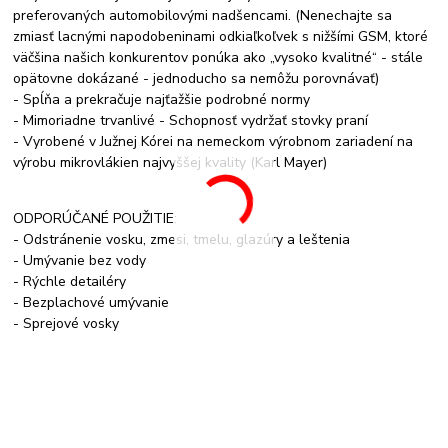
preferovaných automobilovými nadšencami. (Nenechajte sa
zmiasť lacnými napodobeninami odkiaľkoľvek s nižšími GSM, ktoré
väčšina našich konkurentov ponúka ako „vysoko kvalitné“ - stále
opätovne dokázané - jednoducho sa nemôžu porovnávať)
- Spĺňa a prekračuje najťažšie podrobné normy
- Mimoriadne trvanlivé - Schopnosť vydržať stovky praní
- Vyrobené v Južnej Kórei na nemeckom výrobnom zariadení na
výrobu mikrovlákien najvyššej kvality (Karl Mayer)
ODPORÚČANÉ POUŽITIE:
- Odstránenie vosku, zmesi, tmelu, glazúry a leštenia
- Umývanie bez vody
- Rýchle detailéry
- Bezplachové umývanie
- Sprejové vosky