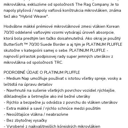
mikrovlákna, exkluzívne od spoločnosti The Rag Company. Je to
napoly plyšová / napoly vaflová konštrukcia mikrovlákien, známa
tiež ako "Hybrid Weave".
Hodvábne mäkké prémiové mikrovláknové zmesi vlákien Korean
70/30 oddelené vaflovými vzormi vytvárajú úroveň absorpcie,
ktorá bola predtým len ťažko doisahnuteľná. Ako okraj je použitý
ButterSoft ™ 70/30 Suede Border a aj tým je PLATINUM PLUFFLE
skutočne v kategoórii samej o sebe. PLATINUM PLUFFLE -
najnovší prírastok podpisovej rady super jemných uterákov z
mikrovlákna od spoločnosti TRC.
PODROBNÉ ÚDAJE O PLATINUM PLUFFLE
- Medium Nap umožňuje používať s istotou všetky spreje, vosky a
leštidlá na úpravu detailov
- Navrhnuté na sušenie všetkých povrchov vozidiel rýchlejšie,
dôkladnejšie a šetrnejšie ako iné bežné uteráky
- Rýchlo a bezpečne ju odvádza z povrchu do vlákien uterákov
- Extra mäkké a savé / rýchlo schnúce medzi použitím
- Neoúšťajúce vlákna / neabrazívne
- Bez zbytočnej vysačky
- Vyrobené z najkvalitnejších kórejských mikrovlákien