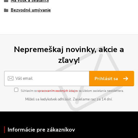
Na vosk a sealanty
Bezvodné umývanie
Nepremeškaj novinky, akcie a
zľavy!
Prihlásiť sa
Súhlasím so
spracovaním osobných údajov
za účelom zasielania newslettera.
Môžeš sa kedykoľvek odhlásiť. Zasielame raz za 14 dní.
Informácie pre zákazníkov