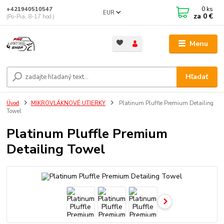
0
ks
+421940510547
EUR
za
0 €
(Po-Pia, 8-17 hod.)
Menu
Hľadať
Úvod
MIKROVLÁKNOVÉ UTIERKY
Platinum Pluffle Premium Detailing
Towel
Platinum Pluffle Premium
Detailing Towel