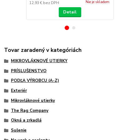
Nie je skladom
12,93 €
bez DPH
13,74 €
bez 
Detail
Tovar zaradený v kategóriách
MIKROVLÁKNOVÉ UTIERKY
PRÍSLUŠENSTVO
PODĽA VÝROBCU (A-Z)
Exteriér
Mikrovláknové utierky
The Rag Company
Okná a zrkadlá
Sušenie