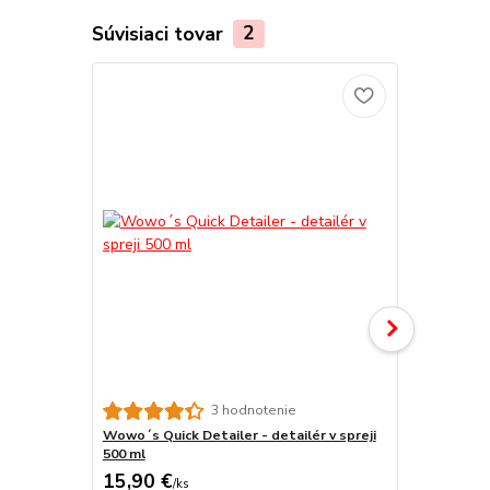
Súvisiaci tovar
2
TOP produkt
3 hodnotenie
Wowo´s Quick Detailer - detailér v spreji
Wowo´s Show
500 ml
ml
15,90 €
16,90 €
/
ks
/
k