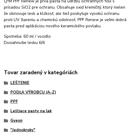
Q²M PPF Renew je prvá pasta na údržbu ochranných fólií s
prísadou SiO2 pre ochranu. Obsahuje oxid kremičitý, ktorý nielen
že obnovuje lesk a klzkosť, ale tiež poskytuje vysokú ochranu
proti UV žiareniu a chemickú odolnosť. PPF Renew je veľmi dobrá
pasta pred aplikáciou nového keramického povlaku.
Spotreba: 60 ml / vozidlo
Dosiahnutie lesku 6/6
Tovar zaradený v kategóriách
LEŠTENIE
PODĽA VÝROBCU (A-Z)
PPF
Leštiace pasty na lak
Gyeon
"Jednokroky"