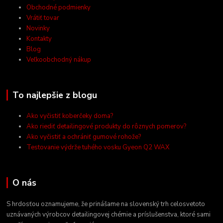
Obchodné podmienky
Vrátiť tovar
Novinky
Kontakty
Blog
Veľkoobchodný nákup
To najlepšie z blogu
Ako vyčistiť koberčeky doma?
Ako riediť detailingové produkty do rôznych pomerov?
Ako vyčistiť a ochrániť gumové rohože?
Testovanie výdrže tuhého vosku Gyeon Q2 WAX
O nás
S hrdosťou oznamujeme, že prinášame na slovenský trh celosvetoto
uznávaných výrobcov detailingovej chémie a príslušenstva, ktoré sami