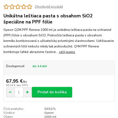
Ohodnotiť produkt
Unikátna leštiaca pasta s obsahom SiO2
špeciálne na PPF fólie
Gyeon Q2M PPF Renew 1000 ml je unikátna leštiaca pasta na ochranné
(PPF) fólie s obsahom SiO2. Pokročilá leštiaca pasta s obsahom
kremíku kombinovaná s užívateľsky prívetivými vlastnosťami. Udržiavanie
ochranných fólií nebolo nikdy tak jednoduché. Q²M PPF Renew
kombinuje ľahké abrazívne častice...
celý popis
Dostupnosť
do 14 dní
67,95 €
/
ks
55,24 €
bez DPH
Pridať do košíka
Číslo produktu:
G33271
Výrobca:
Gyeon
Objem:
1000 ml