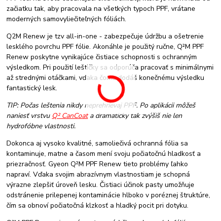
začiatku tak, aby pracovala na všetkých typoch PPF, vrátane
moderných samovyliečiteľných fóliách.
Q2M Renew je tzv all-in-one - zabezpečuje údržbu a ošetrenie
lesklého povrchu PPF fólie. Akonáhle je použitý ručne, Q²M PPF
Renew poskytne vynikajúce čistiace schopnosti s ochranným
výsledkom. Pri použití leštičky sa odporúča pracovať s minimálnymi
až strednými otáčkami, vďaka čomu dodáš konečnému výsledku
fantastický lesk.
TIP: Počas leštenia nikdy neprehrievaj PPF. Po aplikácii môžeš
naniesť vrstvu
Q² CanCoat
a dramaticky tak zvýšiš nie len
hydrofóbne vlastnosti.
Dokonca aj vysoko kvalitné, samoliečivá ochranná fólia sa
kontaminuje, matne a časom mení svoju počiatočnú hladkosť a
priezračnosť. Gyeon Q²M PPF Renew tieto problémy ľahko
napraví. Vďaka svojim abrazívnym vlastnostiam je schopná
výrazne zlepšiť úroveň lesku. Čistiaci účinok pasty umožňuje
odstránenie prilepenej kontaminácie hlboko v poréznej štruktúre,
čím sa obnoví počiatočná klzkosť a hladký pocit pri dotyku.