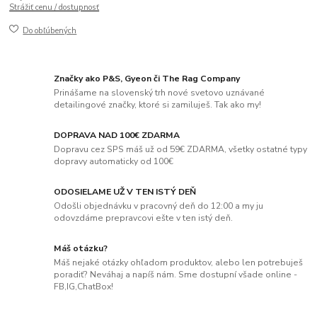
Strážiť cenu / dostupnosť
Do obľúbených
Značky ako P&S, Gyeon či The Rag Company
Prinášame na slovenský trh nové svetovo uznávané
detailingové značky, ktoré si zamiluješ. Tak ako my!
DOPRAVA NAD 100€ ZDARMA
Dopravu cez SPS máš už od 59€ ZDARMA, všetky ostatné typy
dopravy automaticky od 100€
ODOSIELAME UŽ V TEN ISTÝ DEŇ
Odošli objednávku v pracovný deň do 12:00 a my ju
odovzdáme prepravcovi ešte v ten istý deň.
Máš otázku?
Máš nejaké otázky ohľadom produktov, alebo len potrebuješ
poradiť? Neváhaj a napíš nám. Sme dostupní všade online -
FB,IG,ChatBox!