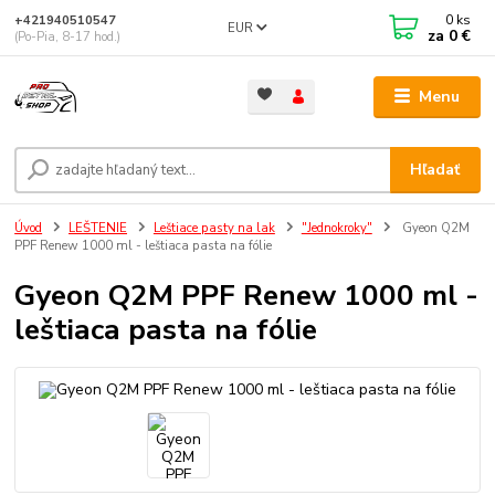
0
ks
+421940510547
EUR
za
0 €
(Po-Pia, 8-17 hod.)
Menu
Hľadať
Úvod
LEŠTENIE
Leštiace pasty na lak
"Jednokroky"
Gyeon Q2M
PPF Renew 1000 ml - leštiaca pasta na fólie
Gyeon Q2M PPF Renew 1000 ml -
leštiaca pasta na fólie