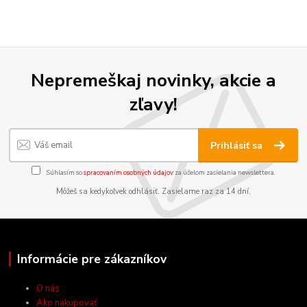
Nepremeškaj novinky, akcie a
zľavy!
Prihlásiť sa
Súhlasím so
spracovaním osobných údajov
za účelom zasielania newslettera.
Môžeš sa kedykoľvek odhlásiť. Zasielame raz za 14 dní.
Informácie pre zákazníkov
O nás
Ako nakupovať