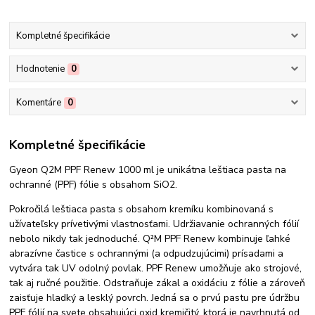
Kompletné špecifikácie
Hodnotenie
0
Komentáre
0
Kompletné špecifikácie
Gyeon Q2M PPF Renew 1000 ml je unikátna leštiaca pasta na
ochranné (PPF) fólie s obsahom SiO2.
Pokročilá leštiaca pasta s obsahom kremíku kombinovaná s
užívateľsky prívetivými vlastnosťami. Udržiavanie ochranných fólií
nebolo nikdy tak jednoduché. Q²M PPF Renew kombinuje ľahké
abrazívne častice s ochrannými (a odpudzujúcimi) prísadami a
vytvára tak UV odolný povlak. PPF Renew umožňuje ako strojové,
tak aj ručné použitie. Odstraňuje zákal a oxidáciu z fólie a zároveň
zaisťuje hladký a lesklý povrch. Jedná sa o prvú pastu pre údržbu
PPF fólií na svete obsahujúci oxid kremičitý, ktorá je navrhnutá od