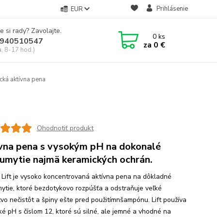
Prihlásenie
EUR
e si rady? Zavolajte.
0
ks
940510547
za
0 €
a, 8-17 hod.)
ická aktívna pena
Ohodnotiť produkt
vna pena s vysokým pH na dokonalé
umytie najmä keramických ochrán.
 Lift je vysoko koncentrovaná aktívna pena na dôkladné
ytie, ktoré bezdotykovo rozpúšťa a odstraňuje veľké
vo nečistôt a špiny ešte pred použitímnšampónu. Lift používa
cké pH s číslom 12, ktoré sú silné, ale jemné a vhodné na