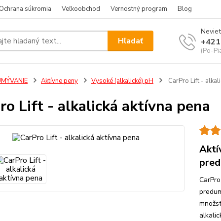
Ochrana súkromia
Veľkoobchod
Vernostný program
Blog
Neviet
Hľadať
+421
(Po-Pi
UMÝVANIE
Aktívne peny
Vysoké (alkalické) pH
CarPro Lift - alkal
ro Lift - alkalická aktívna pena
Aktí
pred
CarPro
predum
množst
alkali