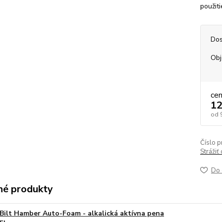
použit
Dos
Ob
ce
12
od
Číslo p
Strážiť
Do 
é produkty
Bilt Hamber Auto-Foam - alkalická aktívna pena