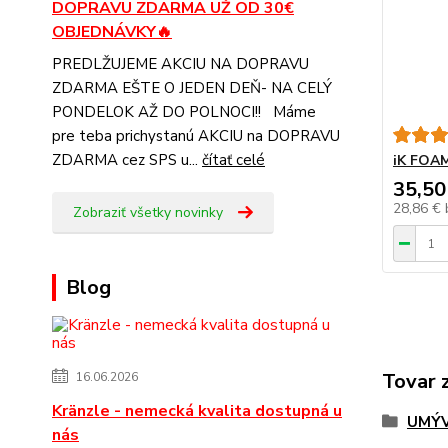
DOPRAVU ZDARMA UŽ OD 30€
OBJEDNÁVKY🔥
PREDLŽUJEME AKCIU NA DOPRAVU
ZDARMA EŠTE O JEDEN DEŇ- NA CELÝ
PONDELOK AŽ DO POLNOCI!! Máme
pre teba prichystanú AKCIU na DOPRAVU
ZDARMA cez SPS u...
čítať celé
iK FOAM
35,50
28,86 €
Zobraziť všetky novinky
Blog
Tovar 
16.06.2026
Kränzle - nemecká kvalita dostupná u
UMÝV
nás