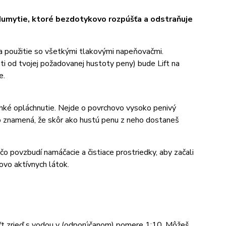
dumytie, ktoré bezdotykovo rozpúšťa a odstraňuje
 na použitie so všetkými tlakovými napeňovačmi.
sti od tvojej požadovanej hustoty peny) bude Lift na
e.
ľahké opláchnutie. Nejde o povrchovo vysoko penivý
to znamená, že skôr ako hustú penu z neho dostaneš
o povzbudí namáčacie a čistiace prostriedky, aby začali
ovo aktívnych látok.
ift zrieď s vodou v (odporúčanom) pomere 1:10. Môžeš