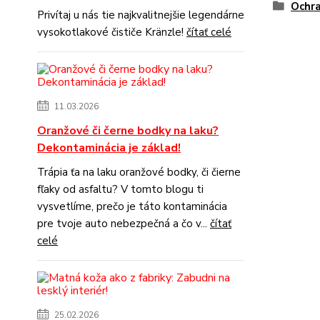
Ochr
Privítaj u nás tie najkvalitnejšie legendárne
vysokotlakové čističe Kränzle!
čítať celé
11.03.2026
Oranžové či černe bodky na laku?
Dekontaminácia je základ!
Trápia ťa na laku oranžové bodky, či čierne
fľaky od asfaltu? V tomto blogu ti
vysvetlíme, prečo je táto kontaminácia
pre tvoje auto nebezpečná a čo v...
čítať
celé
25.02.2026