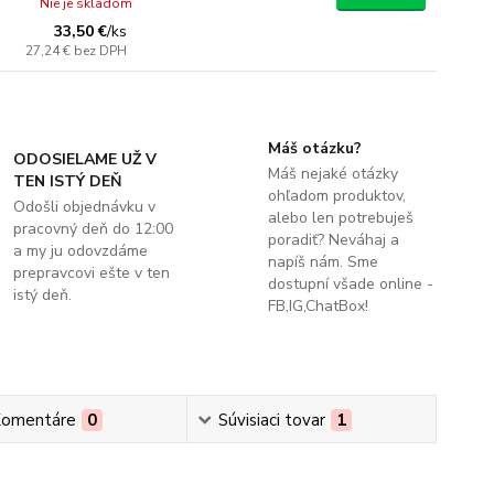
Nie je skladom
33,50 €
/
ks
27,24 €
bez DPH
Máš otázku?
ODOSIELAME UŽ V
Máš nejaké otázky
TEN ISTÝ DEŇ
ohľadom produktov,
Odošli objednávku v
alebo len potrebuješ
pracovný deň do 12:00
poradiť? Neváhaj a
a my ju odovzdáme
napíš nám. Sme
prepravcovi ešte v ten
dostupní všade online -
istý deň.
FB,IG,ChatBox!
omentáre
0
Súvisiaci tovar
1