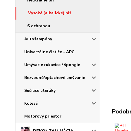
Neutrálne pH
Vysoké (alkalické) pH
S ochranou
Autošampóny
Univerzálne čističe - APC
Umývacie rukavice / špongie
Bezvodné/oplachové umývanie
Sušiace uteráky
Kolesá
Podobn
Motorový priestor
DEKONTAMINÁCIA