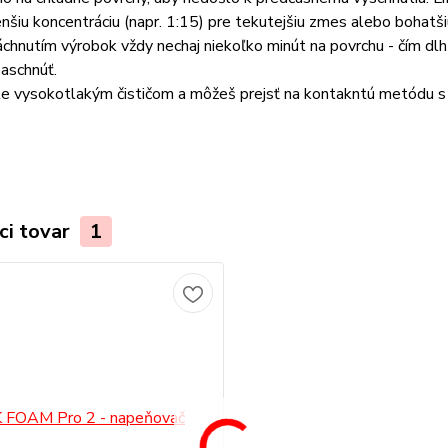
nšiu koncentráciu (napr. 1:15) pre tekutejšiu zmes alebo bohatšiu
chnutím výrobok vždy nechaj niekoľko minút na povrchu - čím dlh
aschnúť.
te vysokotlakým čističom a môžeš prejsť na kontakntú metódu 
ci tovar
1