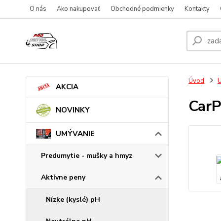
O nás
Ako nakupovať
Obchodné podmienky
Kontakty
Úvod
AKCIA
CarP
NOVINKY
UMÝVANIE
Predumytie - mušky a hmyz
Aktívne peny
Nízke (kyslé) pH