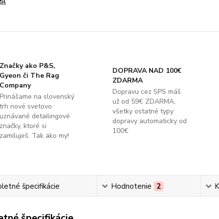
5l
Značky ako P&S,
DOPRAVA NAD 100€
Gyeon či The Rag
ZDARMA
Company
Dopravu cez SPS máš
Prinášame na slovenský
už od 59€ ZDARMA,
trh nové svetovo
všetky ostatné typy
uznávané detailingové
dopravy automaticky od
značky, ktoré si
100€
zamiluješ. Tak ako my!
etné špecifikácie
Hodnotenie
2
K
tné špecifikácie