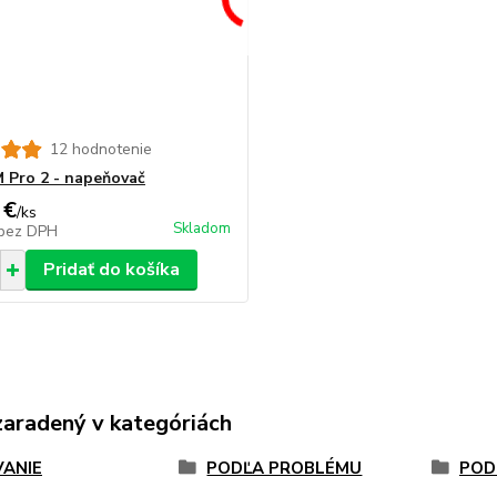
12 hodnotenie
 Pro 2 - napeňovač
 €
/
ks
Skladom
bez DPH
Pridať do košíka
zaradený v kategóriách
ANIE
PODĽA PROBLÉMU
POD