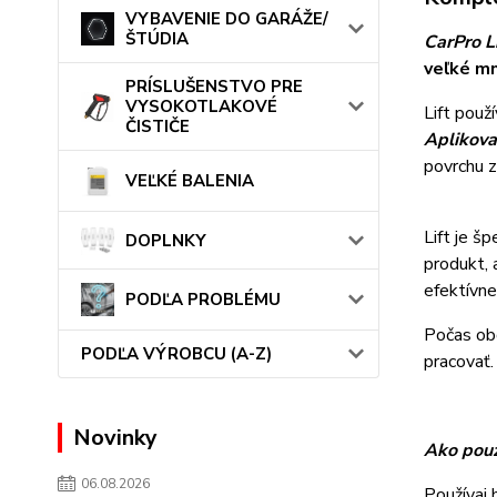
VYBAVENIE DO GARÁŽE/
ŠTÚDIA
CarPro L
veľké mn
PRÍSLUŠENSTVO PRE
VYSOKOTLAKOVÉ
Lift použ
ČISTIČE
Aplikova
povrchu z
VEĽKÉ BALENIA
Lift je š
DOPLNKY
produkt, 
efektívne
PODĽA PROBLÉMU
Počas obd
PODĽA VÝROBCU (A-Z)
pracovať.
Novinky
Ako použ
06.08.2026
Používaj 