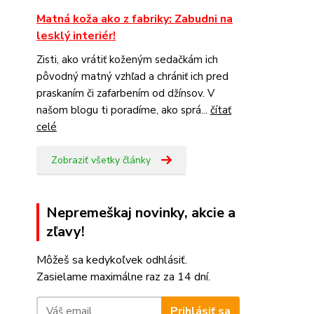
Matná koža ako z fabriky: Zabudni na
lesklý interiér!
Zisti, ako vrátiť koženým sedačkám ich
pôvodný matný vzhľad a chrániť ich pred
praskaním či zafarbením od džínsov. V
našom blogu ti poradíme, ako sprá...
čítať
celé
Zobraziť všetky články
Nepremeškaj novinky, akcie a
zľavy!
Môžeš sa kedykoľvek odhlásiť.
Zasielame maximálne raz za 14 dní.
Prihlásiť sa