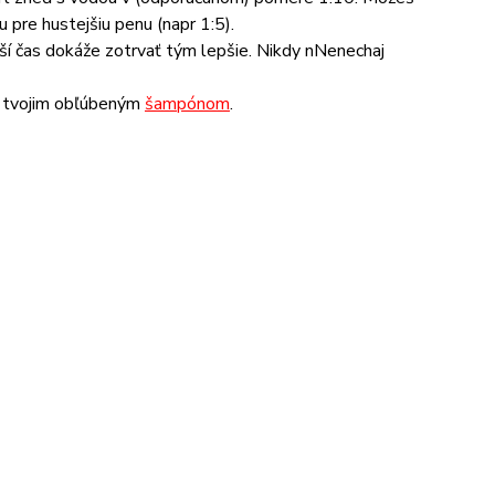
 pre hustejšiu penu (napr 1:5).
ší čas dokáže zotrvať tým lepšie. Nikdy nNenechaj
s tvojim obľúbeným
šampónom
.