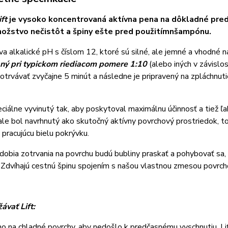
ift
je vysoko koncentrovaná aktívna pena na dôkladné pre
ožstvo nečistôt a špiny ešte pred použitímnšampónu.
íva alkalické pH s číslom 12, ktoré sú silné, ale jemné a vhodné
ný pri typickom riediacom pomere 1:10
(alebo iných v závislo
otrvávať zvyčajne 5 minút a následne je pripravený na zpláchnuti
peciálne vyvinutý tak, aby poskytoval maximálnu účinnosť a tiež 
ale bol navrhnutý ako skutočný aktívny povrchový prostriedok, 
 pracujúcu bielu pokrývku.
obia zotrvania na povrchu budú bubliny praskať a pohybovať sa, č
 Zdvíhajú cestnú špinu spojením s našou vlastnou zmesou povrch
ávať Lift:
ho na chladné povrchy, aby nedošlo k predčasnému vyschnutiu. L