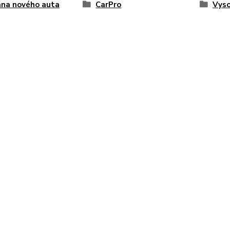
ana nového auta
CarPro
Vyso