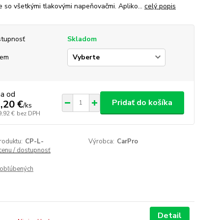
ie so všetkými tlakovými napeňovačmi. Apliko...
celý popis
tupnosť
Skladom
jem
na od
Pridať do košíka
,20 €
/
ks
9,92 €
bez DPH
roduktu:
CP-L-
Výrobca:
CarPro
 cenu / dostupnosť
obľúbených
Detail