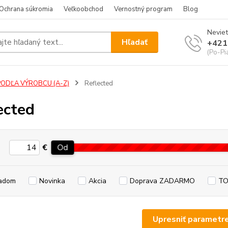
Ochrana súkromia
Veľkoobchod
Vernostný program
Blog
Neviet
Hľadať
+421
(Po-Pi
PODĽA VÝROBCU (A-Z)
Reflected
ected
€
Od
adom
Novinka
Akcia
Doprava ZADARMO
TO
Upresniť parametr