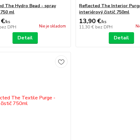
ed The Hydro Bead - spray
Reflected The Interior Purg
 750 ml
interiérový čistič 750ml
 €
13,90 €
/
ks
/
ks
Nie je skladom
Ni
bez DPH
11,30 €
bez DPH
Detail
Detail