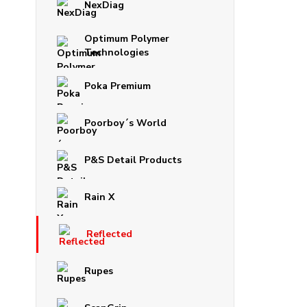
NexDiag
Optimum Polymer
Technologies
Poka Premium
Poorboy´s World
P&S Detail Products
Rain X
Reflected
Rupes