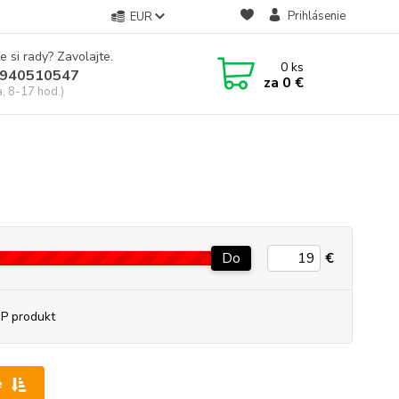
Prihlásenie
EUR
e si rady? Zavolajte.
0
ks
940510547
za
0 €
a, 8-17 hod.)
Do
€
P produkt
e