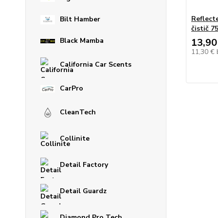
Reflect
Bilt Hamber
čistič 7
13,90
Black Mamba
11,30 €
California Car Scents
CarPro
CleanTech
Collinite
Detail Factory
Detail Guardz
Diamond Pro Tech