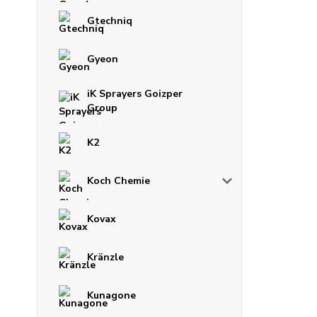
Gtechniq
Gyeon
iK Sprayers Goizper
Group
K2
Koch Chemie
Kovax
Kränzle
Kunagone