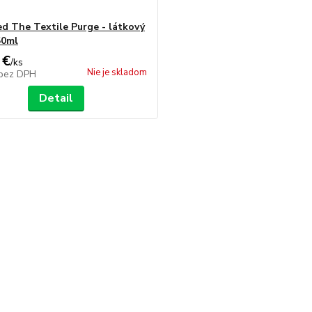
ed The Textile Purge - látkový
50ml
 €
/
ks
Nie je skladom
bez DPH
Detail