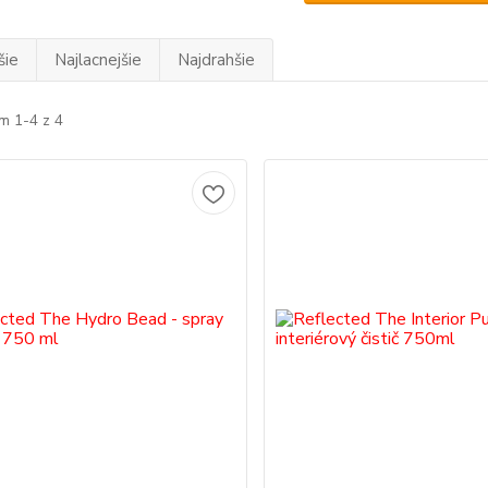
šie
Najlacnejšie
Najdrahšie
m 1-4 z 4