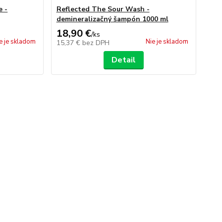
e -
Reflected The Sour Wash -
demineralizačný šampón 1000 ml
18,90 €
/
ks
e je skladom
Nie je skladom
15,37 €
bez DPH
Detail