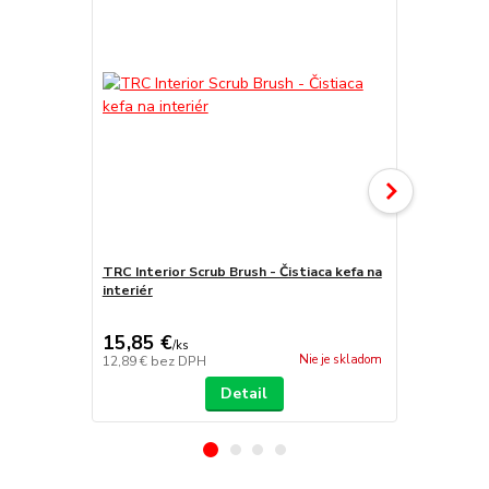
TRC Interior Scrub Brush - Čistiaca kefa na
interiér
TRC Wheel &
kefa na pne
15,85 €
15,50 €
/
ks
/
k
Nie je skladom
12,89 €
bez DPH
12,60 €
bez 
Detail