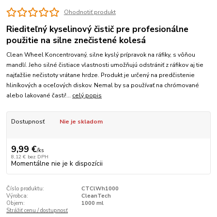
Ohodnotiť produkt
Riediteľný kyselinový čistič pre profesionálne
použitie na silne znečistené kolesá
Clean Wheel Koncentrovaný, silne kyslý prípravok na ráfiky, s vôňou
mandlí. Jeho silné čistiace vlastnosti umožňujú odstrániť z ráfikov aj tie
najťažšie nečistoty vrátane hrdze. Produkt je určený na predčistenie
hliníkových a oceľových diskov. Nemal by sa používať na chrómované
alebo lakované časti!...
celý popis
Dostupnosť
Nie je skladom
9,99 €
/
ks
8,12 €
bez DPH
Momentálne nie je k dispozícii
Číslo produktu:
CTClWh1000
Výrobca:
CleanTech
Objem:
1000 ml
Strážiť cenu / dostupnosť