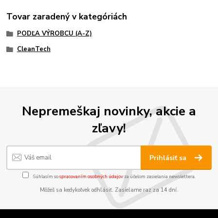
Tovar zaradený v kategóriách
PODĽA VÝROBCU (A-Z)
CleanTech
Nepremeškaj novinky, akcie a
zľavy!
Prihlásiť sa
Súhlasím so
spracovaním osobných údajov
za účelom zasielania newslettera.
Môžeš sa kedykoľvek odhlásiť. Zasielame raz za 14 dní.