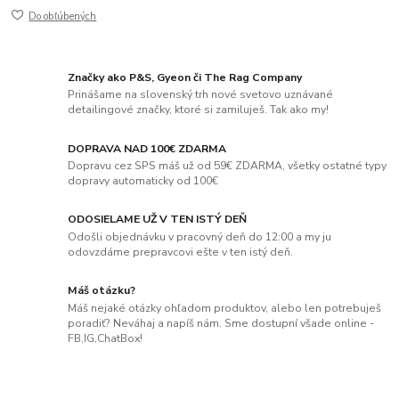
Do obľúbených
Značky ako P&S, Gyeon či The Rag Company
Prinášame na slovenský trh nové svetovo uznávané
detailingové značky, ktoré si zamiluješ. Tak ako my!
DOPRAVA NAD 100€ ZDARMA
Dopravu cez SPS máš už od 59€ ZDARMA, všetky ostatné typy
dopravy automaticky od 100€
ODOSIELAME UŽ V TEN ISTÝ DEŇ
Odošli objednávku v pracovný deň do 12:00 a my ju
odovzdáme prepravcovi ešte v ten istý deň.
Máš otázku?
Máš nejaké otázky ohľadom produktov, alebo len potrebuješ
poradiť? Neváhaj a napíš nám. Sme dostupní všade online -
FB,IG,ChatBox!