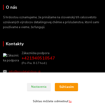
O nás
S hrdosťou oznamujeme, že prinášame na slovenský trh celosvetoto
uznávaných výrobcov detailingovej chémie a príslušenstva, ktoré sami
používame a vieme, že fungujú.
Kontakty
Zákaznícka podpora
+421940510547
(Po-Pia, 8-17 hod.)
info@prodetailshop.sk
Súhlasím
Nastavenia
Súhlas môžete odmietnuť
tu
.
Vytvorené na
Eshop-rychlo.sk