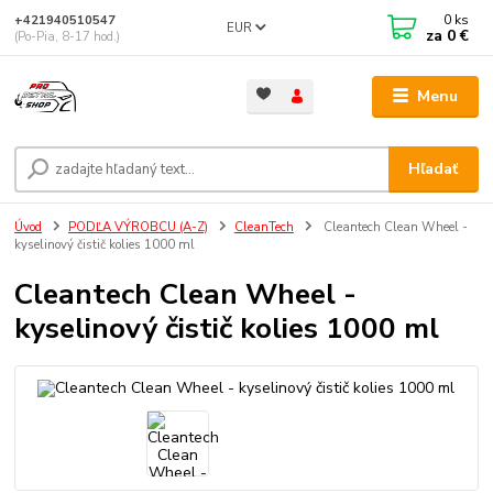
0
ks
+421940510547
EUR
za
0 €
(Po-Pia, 8-17 hod.)
Menu
Hľadať
Úvod
PODĽA VÝROBCU (A-Z)
CleanTech
Cleantech Clean Wheel -
kyselinový čistič kolies 1000 ml
Cleantech Clean Wheel -
kyselinový čistič kolies 1000 ml