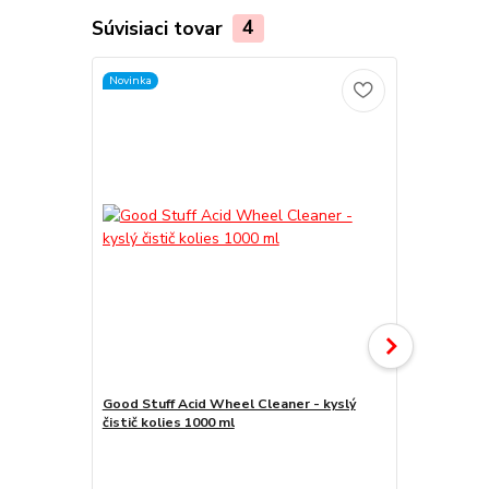
Súvisiaci tovar
4
Novinka
TOP produkt
Akcia
Good Stuff Acid Wheel Cleaner - kyslý
čistič kolies 1000 ml
Gyeon Q2M I
náletovej h
Ušetříte až 2