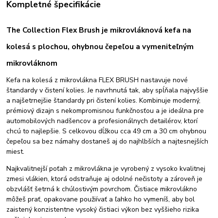
Kompletné špecifikácie
The Collection Flex Brush je mikrovláknová kefa na
kolesá s plochou, ohybnou čepeľou a vymeniteľným
mikrovláknom
Kefa na kolesá z mikrovlákna FLEX BRUSH nastavuje nové
štandardy v čistení kolies. Je navrhnutá tak, aby spĺňala najvyššie
a najšetrnejšie štandardy pri čistení kolies. Kombinuje moderný,
prémiový dizajn s nekompromisnou funkčnosťou a je ideálna pre
automobilových nadšencov a profesionálnych detailérov, ktorí
chcú to najlepšie. S celkovou dĺžkou cca 49 cm a 30 cm ohybnou
čepeľou sa bez námahy dostaneš aj do najhlbších a najtesnejších
miest.
Najkvalitnejší poťah z mikrovlákna je vyrobený z vysoko kvalitnej
zmesi vlákien, ktorá odstraňuje aj odolné nečistoty a zároveň je
obzvlášť šetrná k chúlostivým povrchom. Čistiace mikrovlákno
môžeš prať, opakovane použiívať a ľahko ho vymeníš, aby bol
zaistený konzistentne vysoký čistiaci výkon bez vyššieho rizika