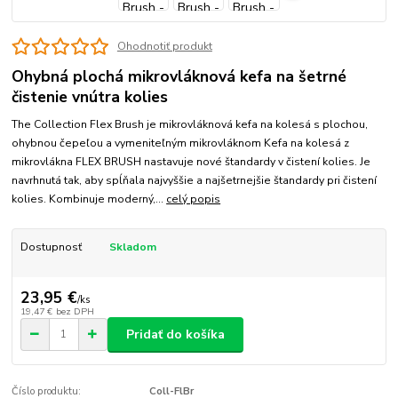
Ohodnotiť produkt
Ohybná plochá mikrovláknová kefa na šetrné
čistenie vnútra kolies
The Collection Flex Brush je mikrovláknová kefa na kolesá s plochou,
ohybnou čepeľou a vymeniteľným mikrovláknom Kefa na kolesá z
mikrovlákna FLEX BRUSH nastavuje nové štandardy v čistení kolies. Je
navrhnutá tak, aby spĺňala najvyššie a najšetrnejšie štandardy pri čistení
kolies. Kombinuje moderný,...
celý popis
Dostupnosť
Skladom
23,95 €
/
ks
19,47 €
bez DPH
Pridať do košíka
Číslo produktu:
Coll-FlBr