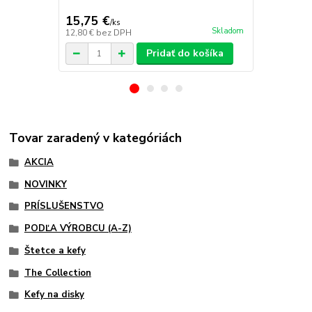
cena od
13,55 €
/
k
15,75 €
/
ks
cena od
Skladom
12,80 €
bez DPH
11,02 €
bez 
Pridať do košíka
Tovar zaradený v kategóriách
AKCIA
NOVINKY
PRÍSLUŠENSTVO
PODĽA VÝROBCU (A-Z)
Štetce a kefy
The Collection
Kefy na disky