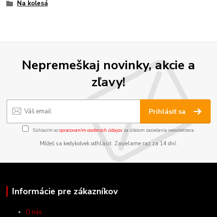
Na kolesá
Nepremeškaj novinky, akcie a
zľavy!
Prihlásiť sa
Súhlasím so
spracovaním osobných údajov
za účelom zasielania newslettera.
Môžeš sa kedykoľvek odhlásiť. Zasielame raz za 14 dní.
Informácie pre zákazníkov
O nás