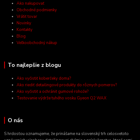
Ako nakupovať
Obchodné podmienky
Vrátiť tovar
Novinky
Kontakty
Blog
Veľkoobchodný nákup
To najlepšie z blogu
Ako vyčistiť koberčeky doma?
Ako riediť detailingové produkty do rôznych pomerov?
Ako vyčistiť a ochrániť gumové rohože?
Testovanie výdrže tuhého vosku Gyeon Q2 WAX
O nás
S hrdosťou oznamujeme, že prinášame na slovenský trh celosvetoto