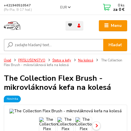
0
ks
+421940510547
EUR
za
0 €
(Po-Pia, 8-17 hod.)
Menu
Hľadať
Úvod
PRÍSLUŠENSTVO
Štetce a kefy
Na kolesá
The Collection
Flex Brush - mikrovláknová kefa na kolesá
The Collection Flex Brush -
mikrovláknová kefa na kolesá
Novinka