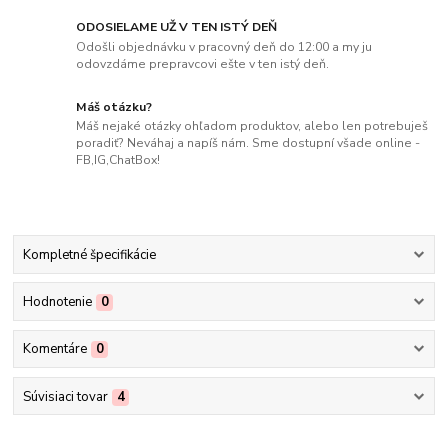
ODOSIELAME UŽ V TEN ISTÝ DEŇ
Odošli objednávku v pracovný deň do 12:00 a my ju
odovzdáme prepravcovi ešte v ten istý deň.
Máš otázku?
Máš nejaké otázky ohľadom produktov, alebo len potrebuješ
poradiť? Neváhaj a napíš nám. Sme dostupní všade online -
FB,IG,ChatBox!
Kompletné špecifikácie
Hodnotenie
0
Komentáre
0
Súvisiaci tovar
4