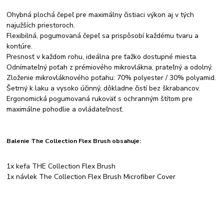
Ohybná plochá čepeľ pre maximálny čistiaci výkon aj v tých
najužších priestoroch.
Flexibilná, pogumovaná čepeľ sa prispôsobí každému tvaru a
kontúre.
Presnosť v každom rohu, ideálna pre ťažko dostupné miesta.
Odnímateľný poťah z prémiového mikrovlákna, prateľný a odolný.
Zloženie mikrovláknového poťahu: 70% polyester / 30% polyamid.
Šetrný k laku a vysoko účinný, dôkladne čistí bez škrabancov.
Ergonomická pogumovaná rukoväť s ochranným štítom pre
maximálne pohodlie a ovládateľnosť.
Balenie The Collection Flex Brush obsahuje:
1x kefa THE Collection Flex Brush
1x návlek The Collection Flex Brush Microfiber Cover