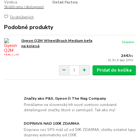
Výrobca:
Detail Factory
Strážiť cenu / dostupnosť
Do obľúbených
Podobné produkty
Gyeon Q2M WheelBrush Medium kefa
Skladom
na kolesá
24 €
/
ks
19,51 €
bez DPH
Pridať do košíka
Značky ako P&S, Gyeon či The Rag Company
Prinášame na slovenský trh nové svetovo uznávané
detailingové značky, ktoré si zamiluješ. Tak ako my!
DOPRAVA NAD 100€ ZDARMA
Dopravu cez SPS máš už od 59€ ZDARMA, všetky ostatné typy
dopravy automaticky od 100€