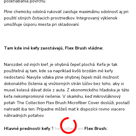
poškriabania povrchu.
Plne chemicky odolná rukoväť zaisťuje maximálnu odolnosť aj pri
použití silných čistiacich prostriedkov. Integrovaný výklenok
umožňuje úsporu miesta pri skladovaní.
Tam kde iné kefy zaostávajú, Flex Brush vládne:
Narozdiel od iných kief, je ohybná čepeľ plochá. Kefa je tak
použiteľná aj tam, kde sa napríklad kvôli brzdám iné kefy
nedostanú. Navyše vďaka plne ohybnej čepeli máš možnosť
dokonalého čistenia aj vnútorných strán lúčov bez toho, aby si
musel kolesá dávať dole z auta. Z ekonomického hľadiska je táto
kefa nekompromisné riešenie. V okamihu, keď mikrovláknový
poťah The Collection Flex Brush Microfiber Cover doslúži, postačí
nahradiť iba ten. Prípadne môžeš mať k dispozícii rovno viacero
náhradných poťahov.
Hlavné prednosti kefy The Collection Flex Brush: