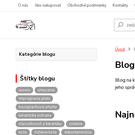
O nás
Ako nakupovať
Obchodné podmienky
Kontakty
Úvod
Kategórie blogu
Blog
Štítky blogu
Blog na k
jeho sprá
wowo
umyvanie
impregnacia pneu
bezoplachove umytie
Najn
keramicka ochrana
starostlivosť o keramiku
cistenie
koža
čistenie kože
dekontaminácia