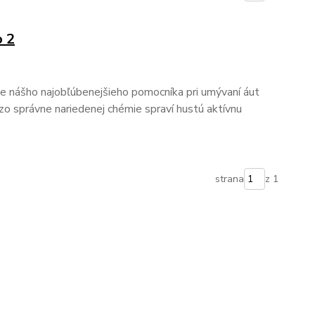
 2
e nášho najobľúbenejšieho pomocníka pri umývaní áut
zo správne nariedenej chémie spraví hustú aktívnu
strana
z 1