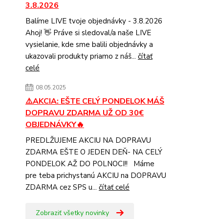
3.8.2026
Balíme LIVE tvoje objednávky - 3.8.2026
Ahoj! 👋 Práve si sledoval/a naše LIVE
vysielanie, kde sme balili objednávky a
ukazovali produkty priamo z náš...
čítať
celé
08.05.2025
⚠️AKCIA: EŠTE CELÝ PONDELOK MÁŠ
DOPRAVU ZDARMA UŽ OD 30€
OBJEDNÁVKY🔥
PREDLŽUJEME AKCIU NA DOPRAVU
ZDARMA EŠTE O JEDEN DEŇ- NA CELÝ
PONDELOK AŽ DO POLNOCI!! Máme
pre teba prichystanú AKCIU na DOPRAVU
ZDARMA cez SPS u...
čítať celé
Zobraziť všetky novinky