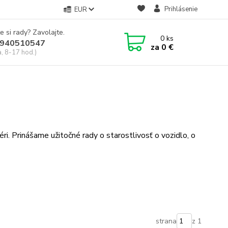
Prihlásenie
EUR
e si rady? Zavolajte.
0
ks
940510547
za
0 €
a, 8-17 hod.)
ri. Prinášame užitočné rady o starostlivosť o vozidlo, o
strana
z 1