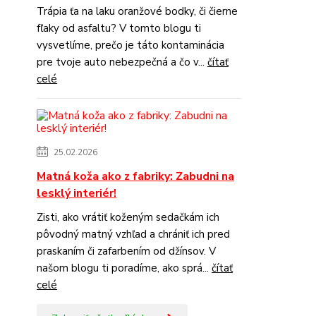
Trápia ťa na laku oranžové bodky, či čierne
fľaky od asfaltu? V tomto blogu ti
vysvetlíme, prečo je táto kontaminácia
pre tvoje auto nebezpečná a čo v...
čítať
celé
25.02.2026
Matná koža ako z fabriky: Zabudni na
lesklý interiér!
Zisti, ako vrátiť koženým sedačkám ich
pôvodný matný vzhľad a chrániť ich pred
praskaním či zafarbením od džínsov. V
našom blogu ti poradíme, ako sprá...
čítať
celé