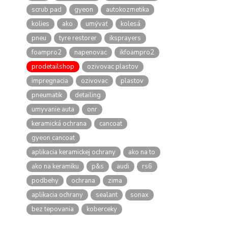
scrub pad
gyeon
autokozmetika
kolies
ako
umývať
kolesá
pneu
tyre restorer
iksprayers
foampro2
napenovac
ikfoampro2
prodetailshop
ozivovac plastov
impregnacia
ozivovac
plastov
pneumatik
detailing
umyvanie auta
onr
keramická ochrana
cancoat
gyeon cancoat
aplikacia keramickej ochrany
ako na to
ako na keramiku
p&s
audi
rs6
podbehy
ochrana
zima
aplikacia ochrany
sealant
sonax
bez tepovania
koberceky