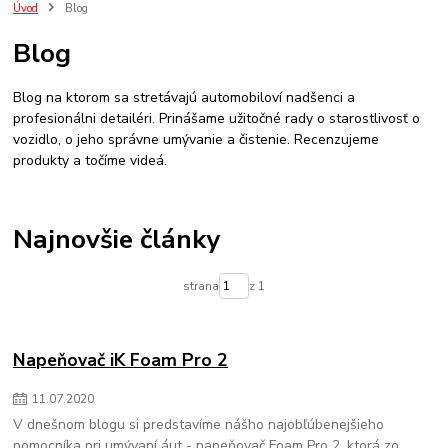
ozivovac plastov
impregnacia
ozivovac
plastov
pneumatik
Úvod
Blog
detailing
umyvanie auta
onr
keramická ochrana
cancoat
Blog
gyeon cancoat
aplikacia keramickej ochrany
ako na to
ako na keramiku
p&s
audi
rs6
podbehy
ochrana
zima
Blog na ktorom sa stretávajú automobiloví nadšenci a
aplikacia ochrany
sealant
sonax
bez tepovania
koberceky
profesionálni detailéri. Prinášame užitočné rady o starostlivosť o
vozidlo, o jeho správne umývanie a čistenie. Recenzujeme
produkty a točíme videá.
Najnovšie články
strana
z 1
Napeňovač iK Foam Pro 2
11
.
07
.
2020
V dnešnom blogu si predstavíme nášho najobľúbenejšieho
pomocníka pri umývaní áut - napeňovač Foam Pro 2, ktorá zo