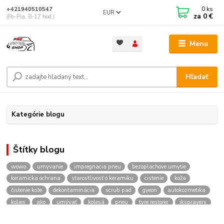
0
ks
+421940510547
EUR
za
0 €
(Po-Pia, 8-17 hod.)
Menu
Hľadať
Kategórie blogu
Štítky blogu
wowo
umyvanie
impregnacia pneu
bezoplachove umytie
keramicka ochrana
starostlivosť o keramiku
cistenie
koža
čistenie kože
dekontaminácia
scrub pad
gyeon
autokozmetika
kolies
ako
umývať
kolesá
pneu
tyre restorer
iksprayers
foampro2
napenovac
ikfoampro2
prodetailshop