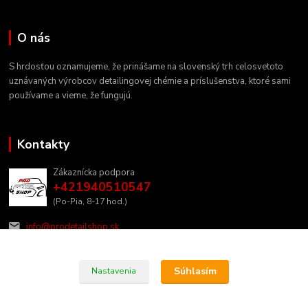
O nás
S hrdosťou oznamujeme, že prinášame na slovenský trh celosvetoto
uznávaných výrobcov detailingovej chémie a príslušenstva, ktoré sami
používame a vieme, že fungujú.
Kontakty
Zákaznícka podpora
+421940510547
(Po-Pia, 8-17 hod.)
info@prodetailshop.sk
Súhlasím
Nastavenia