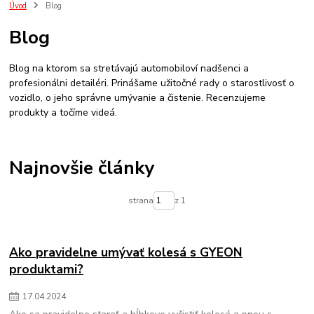
ozivovac plastov
impregnacia
ozivovac
plastov
pneumatik
Úvod
Blog
detailing
umyvanie auta
onr
keramická ochrana
cancoat
Blog
gyeon cancoat
aplikacia keramickej ochrany
ako na to
ako na keramiku
p&s
audi
rs6
podbehy
ochrana
zima
Blog na ktorom sa stretávajú automobiloví nadšenci a
aplikacia ochrany
sealant
sonax
bez tepovania
koberceky
profesionálni detailéri. Prinášame užitočné rady o starostlivosť o
vozidlo, o jeho správne umývanie a čistenie. Recenzujeme
produkty a točíme videá.
Najnovšie články
strana
z 1
Ako pravidelne umývať kolesá s GYEON
produktami?
17
.
04
.
2024