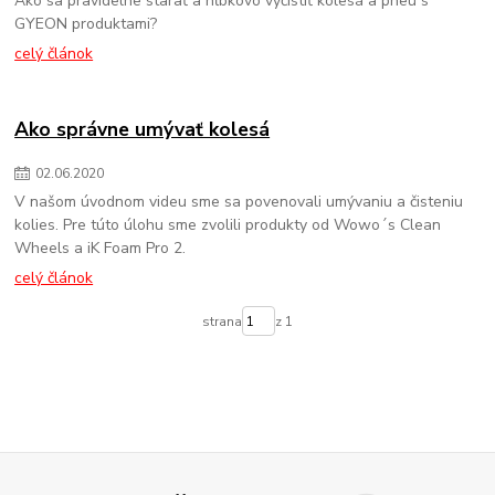
Ako sa pravidelne starať a hĺbkovo vyčistiť kolesá a pneu s
GYEON produktami?
celý článok
Ako správne umývať kolesá
02
.
06
.
2020
V našom úvodnom videu sme sa povenovali umývaniu a čisteniu
kolies. Pre túto úlohu sme zvolili produkty od Wowo´s Clean
Wheels a iK Foam Pro 2.
celý článok
strana
z 1