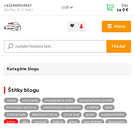
0
ks
+421940510547
EUR
za
0 €
(Po-Pia, 8-17 hod.)
Menu
Hľadať
Kategórie blogu
Štítky blogu
wowo
umyvanie
impregnacia pneu
bezoplachove umytie
keramicka ochrana
starostlivosť o keramiku
cistenie
koža
čistenie kože
dekontaminácia
scrub pad
gyeon
autokozmetika
kolies
ako
umývať
kolesá
pneu
tyre restorer
iksprayers
foampro2
napenovac
ikfoampro2
prodetailshop