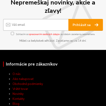
Nepremeškaj novinky, akcie a
zľavy!
Prihlásiť sa
Súhlasím so
spracovaním osobných údajov
za účelom zasielania newslettera.
Môžeš sa kedykoľvek odhlásiť. Zasielame raz za 14 dní.
Informácie pre zákazníkov
O nás
Ako nakupovať
Obchodné podmienky
Vrátiť tovar
Novinky
Kontakty
Blog