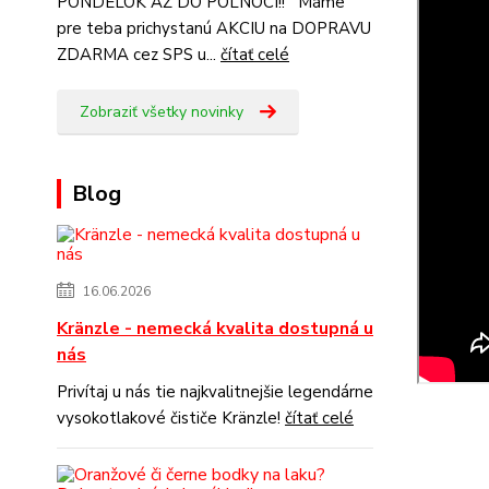
PONDELOK AŽ DO POLNOCI!! Máme
pre teba prichystanú AKCIU na DOPRAVU
ZDARMA cez SPS u...
čítať celé
Zobraziť všetky novinky
Blog
16.06.2026
Kränzle - nemecká kvalita dostupná u
nás
Privítaj u nás tie najkvalitnejšie legendárne
vysokotlakové čističe Kränzle!
čítať celé