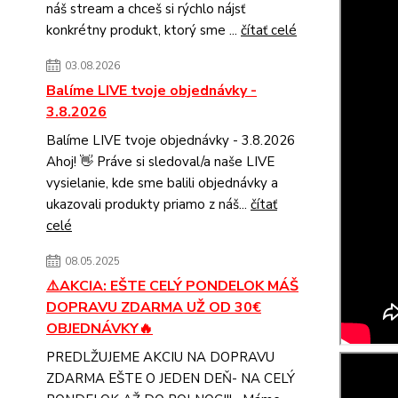
náš stream a chceš si rýchlo nájsť
konkrétny produkt, ktorý sme ...
čítať celé
03.08.2026
Balíme LIVE tvoje objednávky -
3.8.2026
Balíme LIVE tvoje objednávky - 3.8.2026
Ahoj! 👋 Práve si sledoval/a naše LIVE
vysielanie, kde sme balili objednávky a
ukazovali produkty priamo z náš...
čítať
celé
08.05.2025
⚠️AKCIA: EŠTE CELÝ PONDELOK MÁŠ
DOPRAVU ZDARMA UŽ OD 30€
OBJEDNÁVKY🔥
PREDLŽUJEME AKCIU NA DOPRAVU
ZDARMA EŠTE O JEDEN DEŇ- NA CELÝ