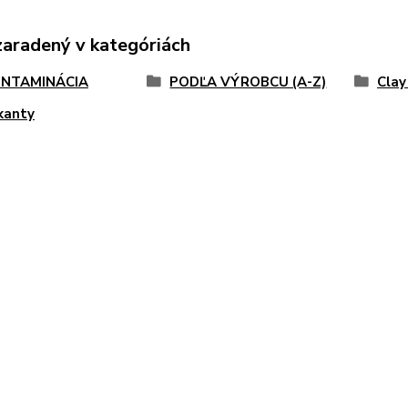
zaradený v kategóriách
NTAMINÁCIA
PODĽA VÝROBCU (A-Z)
Clay
kanty