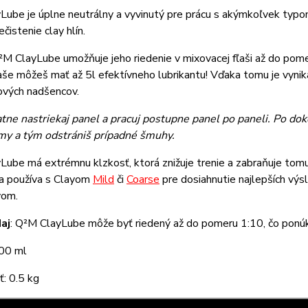
ube je úplne neutrálny a vyvinutý pre prácu s akýmkoľvek typom
čistenie clay hlín.
M ClayLube umožňuje jeho riedenie v mixovacej fľaši až do pomeru
ľaše môžeš mať až 5l efektívneho lubrikantu! Vďaka tomu je vynik
ových nadšencov.
atne nastriekaj panel a pracuj postupne panel po paneli. Po d
my a tým odstrániš prípadné šmuhy.
ube má extrémnu klzkosť, ktorá znižuje trenie a zabraňuje tomu,
sa používa s Clayom
Mild
či
Coarse
pre dosiahnutie najlepších výs
yom.
aj
: Q²M ClayLube môže byť riedený až do pomeru 1:10, čo ponú
00 ml
: 0.5 kg