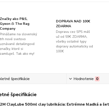
Značky ako P&S,
DOPRAVA NAD 100€
Gyeon či The Rag
ZDARMA
Company
Dopravu cez SPS máš
Prinášame na slovenský
už od 59€ ZDARMA,
trh nové svetovo
všetky ostatné typy
uznávané detailingové
dopravy automaticky od
značky, ktoré si
100€
zamiluješ. Tak ako my!
etné špecifikácie
Hodnotenie
0
tné špecifikácie
M ClayLube 500ml clay lubrikácia: Extrémne hladká a šetrn