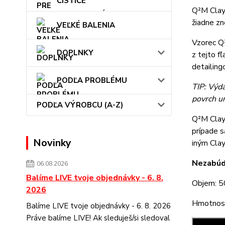
ČISTIČE
Q²M ClayL
žiadne zne
VEĽKÉ BALENIA
Vzorec Q²
DOPLNKY
z tejto f
detailing
PODĽA PROBLÉMU
TIP: Výd
povrch u
PODĽA VÝROBCU (A-Z)
Q²M ClayL
prípade 
Novinky
iným Cla
Nezabúd
06.08.2026
Balíme LIVE tvoje objednávky - 6. 8.
Objem: 5
2026
Hmotnosť
Balíme LIVE tvoje objednávky - 6. 8. 2026
Práve balíme LIVE! Ak sleduješ/si sledoval