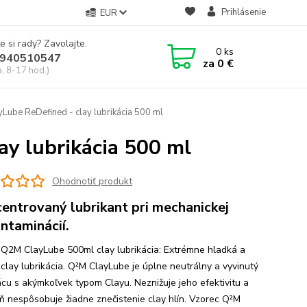
Prihlásenie
EUR
e si rady? Zavolajte.
0
ks
940510547
za
0 €
a, 8-17 hod.)
ube ReDefined - clay lubrikácia 500 ml
y lubrikácia 500 ml
Ohodnotiť produkt
entrovaný lubrikant pri mechanickej
ntaminácií.
Q2M ClayLube 500ml clay lubrikácia: Extrémne hladká a
 clay lubrikácia. Q²M ClayLube je úplne neutrálny a vyvinutý
ácu s akýmkoľvek typom Clayu. Neznižuje jeho efektivitu a
ň nespôsobuje žiadne znečistenie clay hlín. Vzorec Q²M