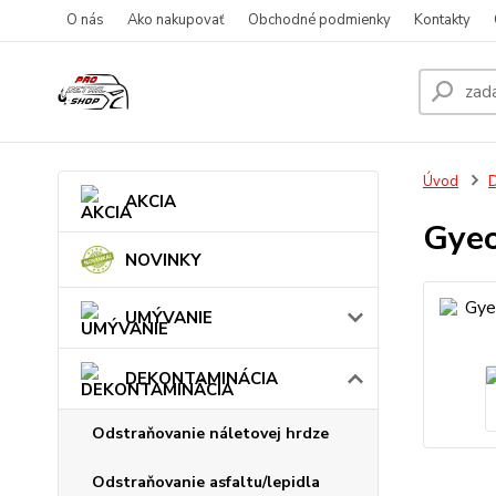
O nás
Ako nakupovať
Obchodné podmienky
Kontakty
Úvod
AKCIA
Gyeo
NOVINKY
UMÝVANIE
DEKONTAMINÁCIA
Odstraňovanie náletovej hrdze
Odstraňovanie asfaltu/lepidla