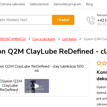
Ochrana súkromia
Veľkoobchod
Vernostný program
Blog
Neviet
Hľadať
+421
(Po-Pi
DEKONTAMINÁCIA
Clay a lubrikanty
Lubrikanty
Gyeon Q2M ClayL
n Q2M ClayLube ReDefined - cla
Konc
deko
Gyeon 
šetrná
pre pr
zárove