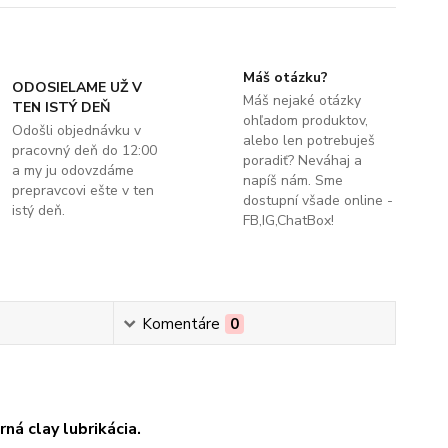
Máš otázku?
ODOSIELAME UŽ V
Máš nejaké otázky
TEN ISTÝ DEŇ
ohľadom produktov,
Odošli objednávku v
alebo len potrebuješ
pracovný deň do 12:00
poradiť? Neváhaj a
a my ju odovzdáme
napíš nám. Sme
prepravcovi ešte v ten
dostupní všade online -
istý deň.
FB,IG,ChatBox!
Komentáre
0
á clay lubrikácia.