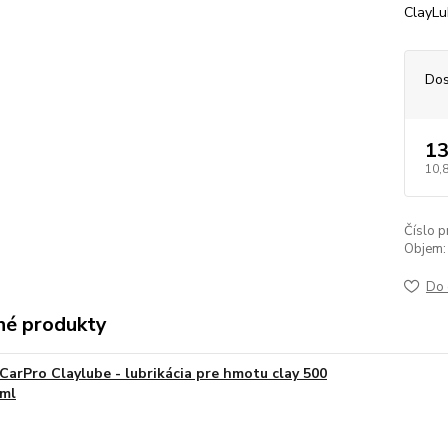
ClayLu
Dos
13
10,
Číslo p
Objem:
Do 
é produkty
CarPro Claylube - lubrikácia pre hmotu clay 500
ml