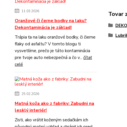
11.03.2026
Tovar 
Oranžové či černe bodky na laku?
DEKO
Dekontaminácia je základ!
Lubri
Trápia ťa na laku oranžové bodky, či čierne
fľaky od asfaltu? V tomto blogu ti
vysvetlíme, prečo je táto kontaminácia
pre tvoje auto nebezpečná a čo v...
čítať
celé
25.02.2026
Matná koža ako z fabriky: Zabudni na
lesklý interiér!
Zisti, ako vrátiť koženým sedačkám ich
pôvodný matný vzhľad a chrániť ich pred