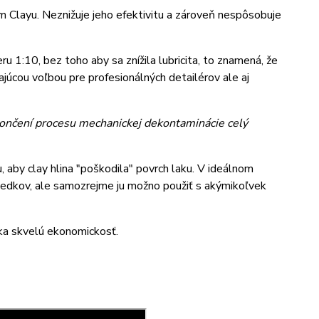
 Clayu. Neznižuje jeho efektivitu a zároveň nespôsobuje
 1:10, bez toho aby sa znížila lubricita, to znamená, že
ajúcou voľbou pre profesionálných detailérov ale aj
okončení procesu mechanickej dekontaminácie celý
 aby clay hlina "poškodila" povrch laku. V ideálnom
ledkov, ale samozrejme ju možno použiť s akýmikoľvek
ka skvelú ekonomickosť.