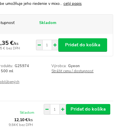
be umožňuje jeho riedenie v mixo...
celý popis
tupnosť
Skladom
,35 €
/
ks
Pridať do košíka
85 €
bez DPH
roduktu:
G25974
Výrobca:
Gyeon
500 ml
Strážiť cenu / dostupnosť
obľúbených
Pridať do košíka
Skladom
12,10 €
/
ks
9,84 €
bez DPH