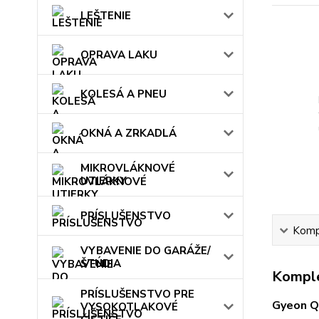
LEŠTENIE
OPRAVA LAKU
KOLESÁ A PNEU
OKNÁ A ZRKADLÁ
MIKROVLÁKNOVÉ
UTIERKY
PRÍSLUŠENSTVO
Kompl
VYBAVENIE DO GARÁŽE/
ŠTÚDIA
Komple
PRÍSLUŠENSTVO PRE
Gyeon Q2
VYSOKOTLAKOVÉ